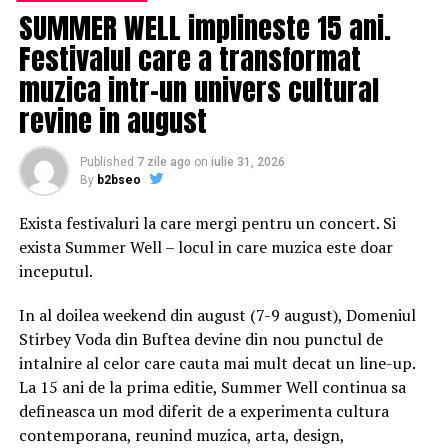
Pictures. Filmul este din basmul „Crăiasa Zăpezii”, de
SUMMER WELL implineste 15 ani.
Hans Christian Andersen.
Festivalul care a transformat
muzica intr-un univers cultural
Filmul spune povestea unei prinţese neînfricate, care
porneşte într-o călătorie alături de renii săi fideli şi de
revine in august
un om de zăpadă naiv pentru a-şi găsi sora, ale cărei
puteri magice au blocat regatul într-o iarnă veşnică.
Published
7 zile ago
on
iulie 31, 2026
By
b2bseo
„Frozen 2” a obţinut deja încasări de peste 900 de
milioane de dolari în întreaga lume de la lansare, în
Exista festivaluri la care mergi pentru un concert. Si
urmă cu trei săptămâni. 87% din suma investită în
exista Summer Well – locul in care muzica este doar
realizarea filmului a fost recuperată încă din primul
inceputul.
weekend în care acesta a rulat în cinematografe.
In al doilea weekend din august (7-9 august), Domeniul
Pentru cele mai importante ştiri ale zilei, transmise
Stirbey Voda din Buftea devine din nou punctul de
în timp real şi prezentate echidistant, daţi LIKE
intalnire al celor care cauta mai mult decat un line-up.
paginii noastre de Facebook
!
La 15 ani de la prima editie, Summer Well continua sa
defineasca un mod diferit de a experimenta cultura
Dacă ţi-a plăcut articolul, urmăreşte
MEDIAFAX.RO pe
contemporana, reunind muzica, arta, design,