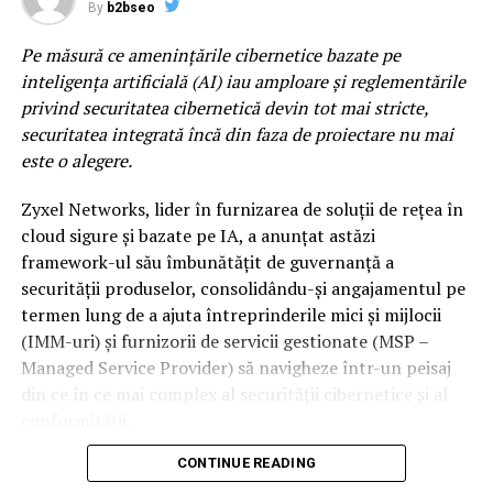
Profită la maximum de experiența de joc Radeon cu noul
line-up construit pentru momente care raman cu tine
By
b2bseo
AMD Software Adrenalin 2020 Edition
mult dupa ultimul encore. Lor li se alatura si nume
Pe măsură ce amenințările cibernetice bazate pe
precum DE’WAYNE, Noga Erez sau Jalen Ngonda, trei
inteligența artificială (AI) iau amploare și reglementările
dintre cele mai interesante voci ale muzicii
privind securitatea cibernetică devin tot mai stricte,
contemporane, acoperind o paleta larga de genuri
securitatea integrată încă din faza de proiectare nu mai
muzicale.
este o alegere.
Sunset Stage by ING x VISA
este spatiul dedicat celor
Zyxel Networks, lider în furnizarea de soluții de rețea în
care urmaresc scena muzicala inainte ca aceasta sa
cloud sigure și bazate pe IA, a anunțat astăzi
ajunga in mainstream. Indie, electronic, alternative si
framework-ul său îmbunătățit de guvernanță a
proiecte experimentale coexista intr-un line-up care
securității produselor, consolidându-și angajamentul pe
pune reflectorul pe noua generatie de artisti si pe
termen lung de a ajuta întreprinderile mici și mijlocii
directiile in care se indreapta muzica internationala. Pe
(IMM-uri) și furnizorii de servicii gestionate (MSP –
aceasta scena va urca si 2hollis, fenomenul alternativ al
Managed Service Provider) să navigheze într-un peisaj
noii generatii, dar si proiecte muzicale precum ZEP,
din ce în ce mai complex al securității cibernetice și al
Chalk sau duo-ul napolitan Nu Genea.
conformității.
Electro Punk Club
revine pentru al doilea an si
CONTINUE READING
Legea UE privind reziliența cibernetică (Cyber Resilience
continua sa fie una dintre cele mai spectaculoase