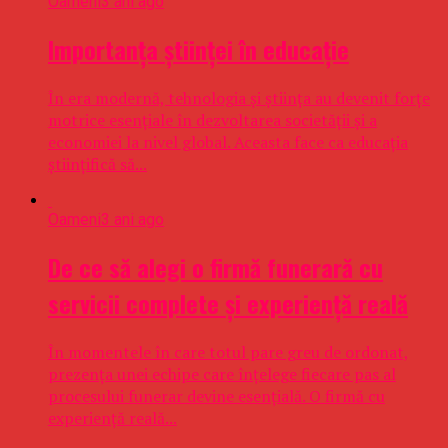
Oameni
3 ani ago
Importanța științei în educație
În era modernă, tehnologia și știința au devenit forțe
motrice esențiale în dezvoltarea societății și a
economiei la nivel global. Aceasta face ca educația
științifică să...
Oameni
3 ani ago
De ce să alegi o firmă funerară cu
servicii complete și experiență reală
În momentele în care totul pare greu de ordonat,
prezența unei echipe care înțelege fiecare pas al
procesului funerar devine esențială. O firmă cu
experiență reală...