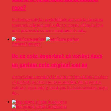
rece?
Cu trecerea de la razele blânde ale verii la răcoarea
toamnei, cele mai multe dintre noi ne aflăm în fața
unei provocări: cum ne menținem tenul...
Oameni
3 ani ago
De ce este important să verifici dacă
un parfum este original sau nu
Atunci când investești într-un parfum de lux, nu doar
că plătești pentru esența aromatică, dar și pentru
calitate, siguranță și prestigiu. Cu toate acestea, piața
de...