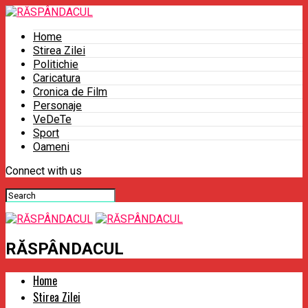
Home
Stirea Zilei
Politichie
Caricatura
Cronica de Film
Personaje
VeDeTe
Sport
Oameni
Connect with us
RĂSPÂNDACUL
Home
Stirea Zilei