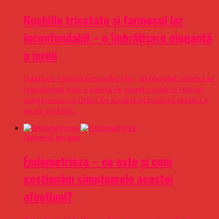
Rochiile tricotate și farmecul lor
inconfundabil – o îmbrățișare elegantă
a iernii
Odată cu venirea sezonului rece, garderoba noastră se
transformă într-o paletă de nuanțe calde și texturi
prietenoase cu frigul. În această atmosferă magică a
iernii, rochiile...
Oameni
3 ani ago
Endometrioza – ce este și cum
gestionăm simptomele acestei
afecțiuni?