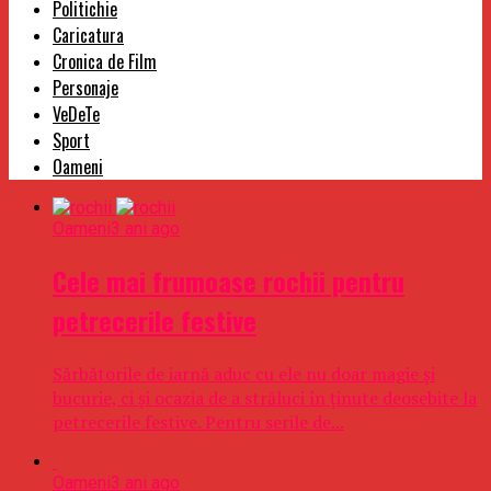
Politichie
Caricatura
Cronica de Film
Personaje
VeDeTe
Sport
Oameni
Oameni
3 ani ago
Cele mai frumoase rochii pentru
petrecerile festive
Sărbătorile de iarnă aduc cu ele nu doar magie și
bucurie, ci și ocazia de a străluci în ținute deosebite la
petrecerile festive. Pentru serile de...
Oameni
3 ani ago