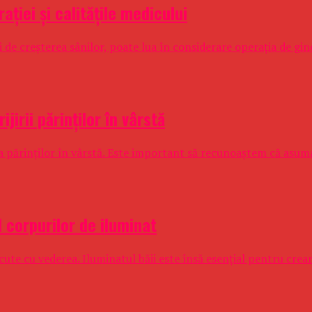
ției și calitățile medicului
ii de creșterea sânilor, poate lua în considerare operația de gin
jirii părinților în vârstă
irea părinților în vârstă. Este important să recunoaștem că asuma
l corpurilor de iluminat
ute cu vederea. Iluminatul băii este însă esențial pentru creare