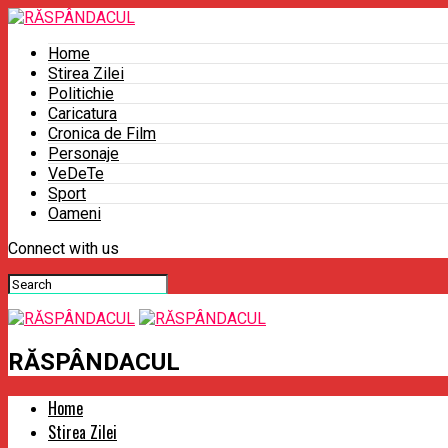
Home
Stirea Zilei
Politichie
Caricatura
Cronica de Film
Personaje
VeDeTe
Sport
Oameni
Connect with us
RĂSPÂNDACUL
Home
Stirea Zilei