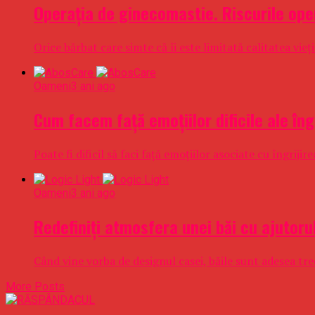
Operația de ginecomastie. Riscurile opera
Orice bărbat care simte că îi este limitată calitatea vieț
Oameni
3 ani ago
Cum facem față emoțiilor dificile ale îngri
Poate fi dificil să faci față emoțiilor asociate cu îngrij
Oameni
3 ani ago
Redefiniți atmosfera unei băi cu ajutoru
Când vine vorba de designul casei, băile sunt adesea trec
More Posts