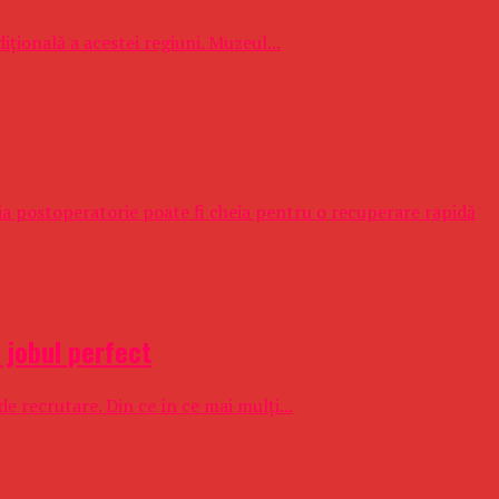
ițională a acestei regiuni. Muzeul...
pia postoperatorie poate fi cheia pentru o recuperare rapidă
 jobul perfect
e recrutare. Din ce în ce mai mulți...