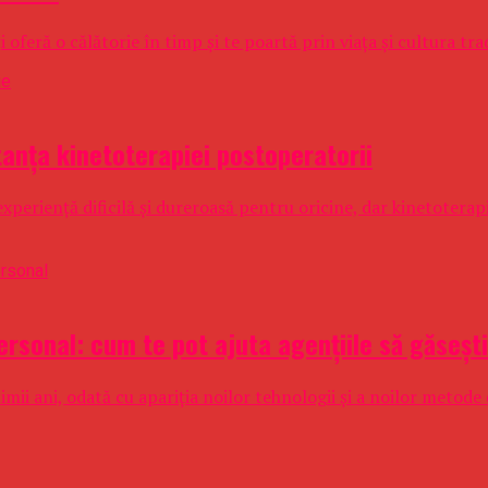
oferă o călătorie în timp și te poartă prin viața și cultura trad
tanța kinetoterapiei postoperatorii
experiență dificilă și dureroasă pentru oricine, dar kinetotera
ersonal: cum te pot ajuta agențiile să găsești
ii ani, odată cu apariția noilor tehnologii și a noilor metode d