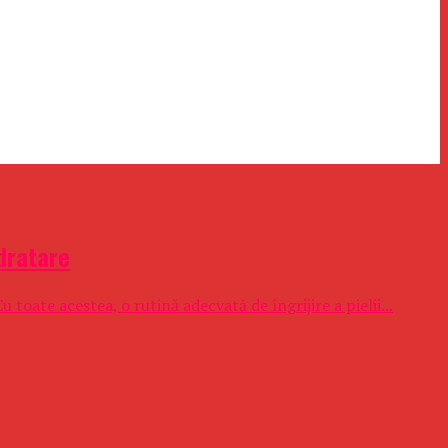
idratare
toate acestea, o rutină adecvată de îngrijire a pielii...