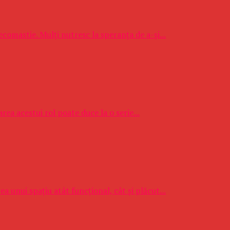
ecomastie. Mulți nutresc la speranța de a-și...
rea acestui rol poate duce la o serie...
a unui spațiu atât funcțional, cât și plăcut...