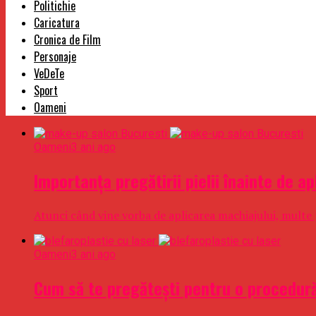
Politichie
Caricatura
Cronica de Film
Personaje
VeDeTe
Sport
Oameni
Oameni
3 ani ago
Importanța pregătirii pielii înainte de a
Atunci când vine vorba de aplicarea machiajului, multe pe
Oameni
3 ani ago
Cum să te pregătești pentru o procedură 