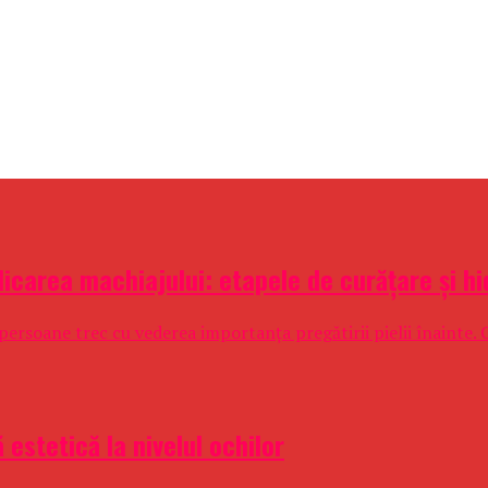
plicarea machiajului: etapele de curățare și h
rsoane trec cu vederea importanța pregătirii pielii înainte. Cu 
estetică la nivelul ochilor