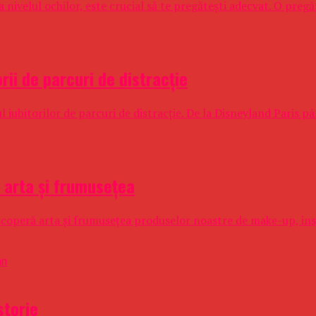
ivelul ochilor, este crucial să te pregătești adecvat. O pregăti
ii de parcuri de distracție
ul iubitorilor de parcuri de distracție. De la Disneyland Paris p
ă arta și frumusețea
scoperă arta și frumusețea produselor noastre de make-up, inspi
storie