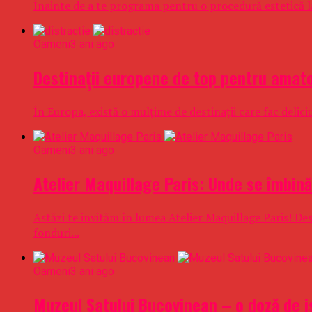
Înainte de a te programa pentru o procedură estetică la n
Oameni
3 ani ago
Destinații europene de top pentru amator
În Europa, există o mulțime de destinații care fac delici
Oameni
3 ani ago
Atelier Maquillage Paris: Unde se îmbin
Astăzi te invităm în lumea Atelier Maquillage Paris! De
fonduri...
Oameni
3 ani ago
Muzeul Satului Bucovinean – o doză de i