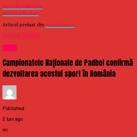
www.frpadbol.ro
www.padbol.ro
Articol preluat din
presadeazi.ro
Continue Reading
Sport
Campionatele Naționale de Padbol confirmă
dezvoltarea acestui sport în România
Published
2 luni ago
on