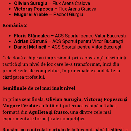
Olivian Surugiu
– Flux Arena Craiova
Victoraș Popescu
– Flux Arena Craiova
Mugurel Vrabie
– Padbol Giurgiu
România 2
Floris Stănculea
– ACS Sportul pentru Viitor București
Adrian Cătrună
– ACS Sportul pentru Viitor București
Daniel Matincă
– ACS Sportul pentru Viitor București
Cele două echipe au impresionat prin constanță, disciplină
tactică și un nivel de joc care le-a transformat, încă din
primele zile ale competiției, în principalele candidate la
câștigarea trofeului.
Semifinale de cel mai înalt nivel
În prima semifinală,
Olivian Surugiu, Victoraș Popescu și
Mugurel Vrabie
au întâlnit puternica echipă a Italiei,
formată din
Aguileta și Russo
, una dintre cele mai
experimentate formații ale competiției.
Românii au controlat partida de la început până la sfârșit și