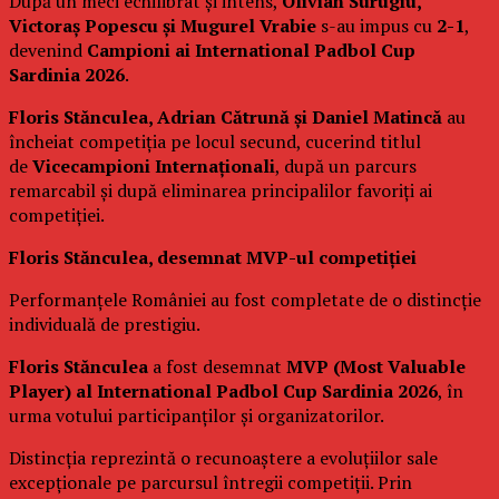
După un meci echilibrat și intens,
Olivian Surugiu,
Victoraș Popescu și Mugurel Vrabie
s-au impus cu
2-1
,
devenind
Campioni ai International Padbol Cup
Sardinia 2026
.
Floris Stănculea, Adrian Cătrună și Daniel Matincă
au
încheiat competiția pe locul secund, cucerind titlul
de
Vicecampioni Internaționali
, după un parcurs
remarcabil și după eliminarea principalilor favoriți ai
competiției.
Floris Stănculea, desemnat MVP-ul competiției
Performanțele României au fost completate de o distincție
individuală de prestigiu.
Floris Stănculea
a fost desemnat
MVP (Most Valuable
Player) al International Padbol Cup Sardinia 2026
, în
urma votului participanților și organizatorilor.
Distincția reprezintă o recunoaștere a evoluțiilor sale
excepționale pe parcursul întregii competiții. Prin