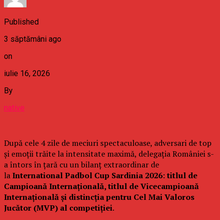
Published
3 săptămâni ago
on
iulie 16, 2026
By
native
După cele 4 zile de meciuri spectaculoase, adversari de top
și emoții trăite la intensitate maximă, delegația României s-
a întors în țară cu un bilanț extraordinar de
la
International Padbol Cup Sardinia 2026
:
titlul de
Campioană Internațională, titlul de Vicecampioană
Internațională și distincția pentru Cel Mai Valoros
Jucător (MVP) al competiției
.