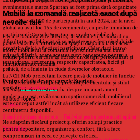
evenimentele marca Spartan au fost prima dată organizate
Mobilă la comandă realizată exact după
în SUA, în anul 2010. Doar în Europa de Est acestea au
atras peste 40.000 de participanți în anul 2024, iar la nivel
nevoile tale
global au avut loc 155 de evenimente, cu peste un milion de
participanți. Cursele Spartan au grade variabile de
Fiecare locuință este diferită, iar mobilierul standard nu
dificultate, astfel încât să se adapteze perfect nivelului de
poate valorifica întotdeauna spațiul disponibil. Din acest
pregătire fizică a fiecărui participant. Chiar dacă într-o
motiv, mobilierul la comandă reprezintă cea mai bună
măsură diferită, toate acestea sunt concepute pentru a
soluție pentru cei care își doresc un design personalizat și
testa viteza, rezistența, respectiv capacitatea, fizică și
funcționalitate maximă.
psihică, de a înainta în ciuda diverselor obstacole.
La NCH Mob proiectăm fiecare piesă de mobilier în funcție
Pentru detalii despre cursele Spartan,
de dimensiunile încăperii, preferințele clientului și stilul
vizitați
ro.spartan.com
amenajării. Fie că este vorba despre un apartament
modern, o casă, o vilă sau un spațiu comercial, mobilierul
Related Topics:
este conceput astfel încât să utilizeze eficient fiecare
Up Next
centimetru disponibil.
Uleiurile de transmisie moto – Fluid vital pentru performanță optimă
Ne adaptăm fiecărui proiect și oferim soluții practice
Don't Miss
pentru depozitare, organizare și confort, fără a face
compromisuri în ceea ce privește estetica.
De ce contează să alegi un service specializat pentru întreținerea