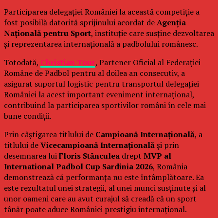
Participarea delegației României la această competiție a
fost posibilă datorită sprijinului acordat de
Agenția
Națională pentru Sport
, instituție care susține dezvoltarea
și reprezentarea internațională a padbolului românesc.
Totodată,
Christian Tour
, Partener Oficial al Federației
Române de Padbol pentru al doilea an consecutiv, a
asigurat suportul logistic pentru transportul delegației
României la acest important eveniment internațional,
contribuind la participarea sportivilor români în cele mai
bune condiții.
Prin câștigarea titlului de
Campioană Internațională
, a
titlului de
Vicecampioană Internațională
și prin
desemnarea lui
Floris Stănculea
drept
MVP al
International Padbol Cup Sardinia 2026
, România
demonstrează că performanța nu este întâmplătoare. Ea
este rezultatul unei strategii, al unei munci susținute și al
unor oameni care au avut curajul să creadă că un sport
tânăr poate aduce României prestigiu internațional.