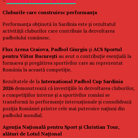
–
Federația Română de Padbol
Cluburile care construiesc performanța
Performanța obținută în Sardinia este și rezultatul
activității cluburilor care contribuie la dezvoltarea
padbolului românesc.
Flux Arena Craiova
,
Padbol Giurgiu
și
ACS Sportul
pentru Viitor București
au avut o contribuție esențială la
formarea și pregătirea sportivilor care au reprezentat
România la această competiție.
Rezultatele de la
International Padbol Cup Sardinia
2026
demonstrează că investițiile în dezvoltarea cluburilor,
a competițiilor interne și a sportivilor români se
transformă în performanțe internaționale și consolidează
poziția României printre cele mai puternice națiuni din
padbolul mondial.
Agenția Națională pentru Sport și Christian Tour,
alături de Lotul Național