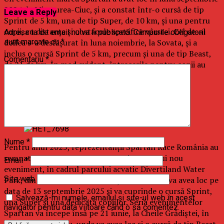
2024, la Miercurea-Ciuc, și a constat într-o cursă de tip
Leave a Reply
Sprint de 5 km, una de tip Super, de 10 km, și una pentru
copii, cu distanțe și obstacole specifice vârstei. Cel de-al
Adresa ta de email nu va fi publicată.
Câmpurile obligatorii
doilea s-a desfășurat în luna noiembrie, la Sovata, și a
sunt marcate cu
*
inclus o cursă Sprint de 5 km, precum și una de tip Beast,
Comentariu
*
de 21 de km. În mod evident, întrecerile pentru copii au
făcut din nou parte din program.
Nume
*
Pentru anul 2025, reprezentanții Spartan Race România au
semnat un contract pentru organizarea unui nou
Email
*
eveniment, în cadrul parcului acvatic Divertiland Water
Site web
Park, din zona de vest a Bucureștiului. Acesta va avea loc pe
data de 13 septembrie 2025 și va cuprinde o cursă Sprint,
Salvează-mi numele, emailul și site-ul web în acest
una Super și una dedicată copiilor. Seria evenimentelor
navigator pentru data viitoare când o să comentez.
Spartan va începe însă pe 21 iunie, la Cheile Grădiștei, în
zona Bran-Moieciu, unde va avea loc și o cursă de tip Beast,