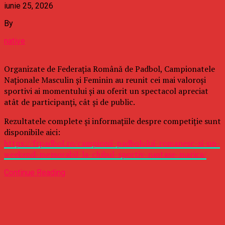
iunie 25, 2026
By
native
Organizate de Federația Română de Padbol, Campionatele
Naționale Masculin și Feminin au reunit cei mai valoroși
sportivi ai momentului și au oferit un spectacol apreciat
atât de participanți, cât și de public.
Rezultatele complete și informațiile despre competiție sunt
disponibile aici:
https://frpadbol.ro/campionii-padbolului-romanesc-si-un-
weekend-memorabil-la-clubul-sportiv-nastase-marica/
Continue Reading