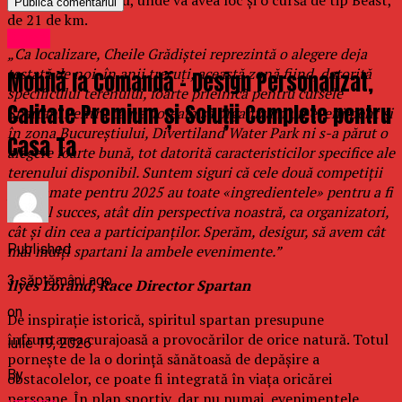
de 21 de km.
Sport
„Ca localizare, Cheile Grădiștei reprezintă o alegere deja
testată de noi, în anii trecuți, această zonă fiind, datorită
Mobilă la Comandă – Design Personalizat,
specificului terenului, foarte prielnică pentru cursele
Calitate Premium și Soluții Complete pentru
Spartan. Pentru că ne doream să organizăm un eveniment și
în zona Bucureștiului, Divertiland Water Park ni s-a părut o
Casa Ta
alegere foarte bună, tot datorită caracteristicilor specifice ale
terenului disponibil. Suntem siguri că cele două competiții
programate pentru 2025 au toate «ingredientele» pentru a fi
un real succes, atât din perspectiva noastră, ca organizatori,
cât și din cea a participanților. Sperăm, desigur, să avem cât
Published
mai mulți spartani la ambele evenimente.”
3 săptămâni ago
Ilyés Lóránd, Race Director Spartan
on
De inspirație istorică, spiritul spartan presupune
înfruntarea curajoasă a provocărilor de orice natură. Totul
iulie 19, 2026
pornește de la o dorință sănătoasă de depășire a
By
obstacolelor, ce poate fi integrată în viața oricărei
persoane. În plan sportiv, dar nu numai, evenimentele