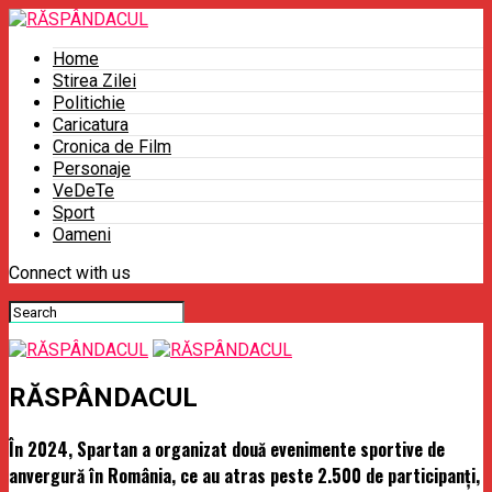
Home
Stirea Zilei
Politichie
Caricatura
Cronica de Film
Personaje
VeDeTe
Sport
Oameni
Connect with us
RĂSPÂNDACUL
În 2024, Spartan a organizat două evenimente sportive de
anvergură în România, ce au atras peste 2.500 de participanți,