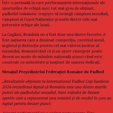
Într-o perioadă în care performanțele internaționale ale
sporturilor de echipă sunt tot mai greu de obținut,
padbolul românesc reușește să învingă campioni mondiali,
campioni ai Cupei Națiunilor și unele dintre cele mai
puternice echipe ale lumii.
La Cagliari, România nu a fost doar una dintre favorite. A
fost națiunea care a dominat competiția, cucerind aurul,
argintul și distincția pentru cel mai valoros jucător al
turneului, demonstrând că și un sport emergent poate
deveni un motiv de mândrie națională atunci când este
construit cu seriozitate și susținut de oameni dedicați.
Mesajul Președintelui Federației Române de Padbol
„
Rezultatele obținute la International Padbol Cup Sardinia
2026 reconfirmă faptul că România este una dintre marile
puteri ale padbolului mondial. Sunt mândră de fiecare
sportiv care a reprezentat țara noastră și de modul în care au
luptat pentru fiecare punct.