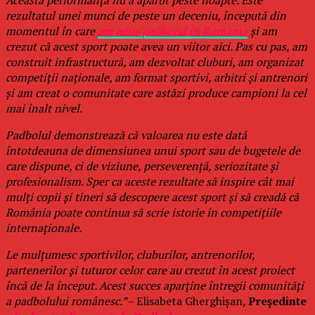
Această performanță nu a apărut peste noapte. Este
rezultatul unei munci de peste un deceniu, începută din
momentul în care
am adus padbolul în România
și am
crezut că acest sport poate avea un viitor aici. Pas cu pas, am
construit infrastructură, am dezvoltat cluburi, am organizat
competiții naționale, am format sportivi, arbitri și antrenori
și am creat o comunitate care astăzi produce campioni la cel
mai înalt nivel.
Padbolul demonstrează că valoarea nu este dată
întotdeauna de dimensiunea unui sport sau de bugetele de
care dispune, ci de viziune, perseverență, seriozitate și
profesionalism. Sper ca aceste rezultate să inspire cât mai
mulți copii și tineri să descopere acest sport și să creadă că
România poate continua să scrie istorie în competițiile
internaționale.
Le mulțumesc sportivilor, cluburilor, antrenorilor,
partenerilor și tuturor celor care au crezut în acest proiect
încă de la început. Acest succes aparține întregii comunități
a padbolului românesc.”
– Elisabeta Gherghișan
,
Președinte