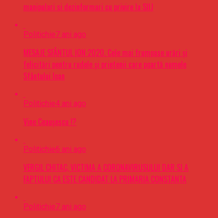
manipulari si dezinformari cu privire la SIIJ
Politichie
7 ani ago
MESAJE SFÂNTUL ION 2020. Cele mai frumoase urări şi
felicitări pentru rudele şi prietenii care poartă numele
Sfântului Ioan
Politichie
4 ani ago
Vine Ceaușescu !?
Politichie
6 ani ago
VERGIL CHITAC, VICTIMA A CORONAVIRUSULUI DAR SI A
FAPTULUI CA ESTE CANDIDAT LA PRIMARIA CONSTANTA
Politichie
7 ani ago