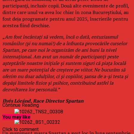
participanți, inclusiv copii. Două alte evenimente de profil,
dintre care unul va avea loc chiar în zona Bucureștiului, au
fost deja programate pentru anul 2025, înscrierile pentru
acestea fiind deschise.
„Am fost încântați să vedem, încă o dată, entuziasmul
românilor (și nu numai!) de a înfrunta provocările curselor
Spartan, pe care noi le organizăm de ani buni la nivel
internațional. Am avut un număr de participanți peste
așteptările noastre inițiale și suntem siguri că piața locală
are un mare potențial de creștere pe viitor. Ne bucurăm să
oferim nu doar adulților, ci și copiilor, șansa de a-și testa și
depăși limitele fizice și psihice, contribuind astfel la
dezvoltarea lor personală.”
Ilyés Lóránd, Race Director Spartan
Continue Reading
You may like
Click to comment
Un eveniment marca Spartan a avut loc în luna septembrie