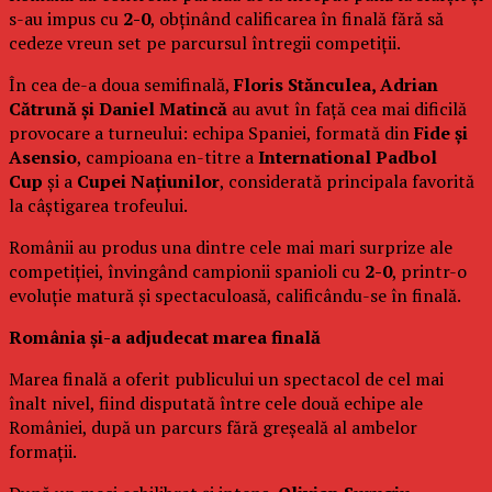
s-au impus cu
2-0
, obținând calificarea în finală fără să
cedeze vreun set pe parcursul întregii competiții.
În cea de-a doua semifinală,
Floris Stănculea, Adrian
Cătrună și Daniel Matincă
au avut în față cea mai dificilă
provocare a turneului: echipa Spaniei, formată din
Fide și
Asensio
, campioana en-titre a
International Padbol
Cup
și a
Cupei Națiunilor
, considerată principala favorită
la câștigarea trofeului.
Românii au produs una dintre cele mai mari surprize ale
competiției, învingând campionii spanioli cu
2-0
, printr-o
evoluție matură și spectaculoasă, calificându-se în finală.
România și-a adjudecat marea finală
Marea finală a oferit publicului un spectacol de cel mai
înalt nivel, fiind disputată între cele două echipe ale
României, după un parcurs fără greșeală al ambelor
formații.