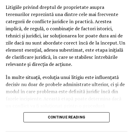
profesională dintre cele două s-a extins dincolo de
Litigiile privind dreptul de proprietate asupra
cursurile pentru copii, Antonia urmându-și profesoara
terenurilor reprezintă una dintre cele mai frecvente
la casa de discuri Nova Music pentru a-și rafina tehnica
categorii de conflicte juridice în practică. Acestea
vocală și pentru a explora noi valențe interpretative.
implică, de regulă, o combinație de factori istorici,
Această continuitate în pregătire i-a oferit artistei
tehnici și juridici, iar soluționarea lor poate dura ani de
stabilitatea necesară pentru a trece de la simpla
zile dacă nu sunt abordate corect încă de la început. Un
interpretare a unor cover-uri la exprimarea propriilor
element esențial, adesea subestimat, este etapa inițială
idei textuale și compoziționale.
de clarificare juridică, în care se stabilesc întrebările
relevante și direcția de acțiune.
Trecerea spre zona de songwriting s-a produs organic
în perioada adolescenței. La vârsta de 15 ani, ceea ce a
În multe situații, evoluția unui litigiu este influențată
început ca un simplu proiect școlar s-a transformat în
decisiv nu doar de probele administrate ulterior, ci și de
single-ul ei de debut, intitulat „Save Me”. Lansarea piesei
modul în care problema este definită juridic încă din
nu doar că a validat potențialul creativ al tinerei în fața
fazele incipiente. Această etapă poate determina dacă
publicului și a specialiștilor din industrie, dar a și marcat
un conflict va fi soluționat printr-o procedură
punctul de plecare pentru un proiect mult mai
administrativă, prin negociere sau printr-un proces de
ambițios: structurarea unui album complet, proces care
CONTINUE READING
durată în instanță.
s-a întins pe parcursul următorilor patru ani.