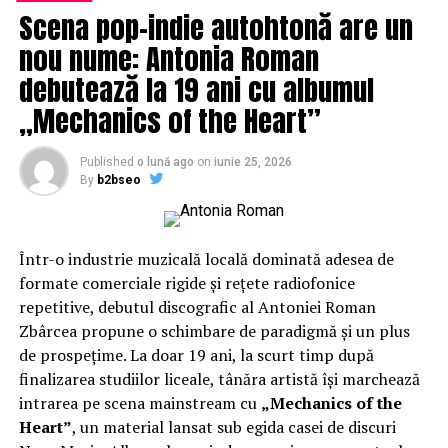
Scena pop-indie autohtonă are un
include băi termale și masaje terapeutice. Cu un
personal dedicat și servicii de înaltă calitate,
Hotel
nou nume: Antonia Roman
Traian
asigură o experiență plăcută și eficientă pentru
debutează la 19 ani cu albumul
recuperare și relaxare.
„Mechanics of the Heart”
Hotel Oltul
este cunoscut pentru atmosfera sa
prietenoasă și facilitățile de relaxare. Oaspeții se pot
Published
o lună ago
on
iunie 25, 2026
bucura de băi termale, tratamente de spa și masaje,
By
b2bseo
toate într-un cadru confortabil și primitor.
Hotel Oltul
este ideal pentru familii și cupluri care doresc să se
răsfețe și să se relaxeze într-un mediu liniștit.
Într-o industrie muzicală locală dominată adesea de
formate comerciale rigide și rețete radiofonice
Pentru o experiență de lux,
Hotel Cozia
oferă servicii
repetitive, debutul discografic al Antoniei Roman
premium și facilități de top. Acest hotel dispune de o
Zbârcea propune o schimbare de paradigmă și un plus
bază de tratament modernă și piscine termale, ideale
de prospețime. La doar 19 ani, la scurt timp după
pentru relaxare și recuperare.
Hotel Cozia
este perfect
finalizarea studiilor liceale, tânăra artistă își marchează
pentru vizitatorii care doresc să combine confortul cu
intrarea pe scena mainstream cu
„Mechanics of the
tratamentele de calitate într-un cadru elegant.
Heart”
, un material lansat sub egida casei de discuri