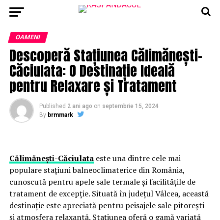
OAMENI
Descoperă Stațiunea Călimănești-
Căciulata: O Destinație Ideală
pentru Relaxare și Tratament
Published
2 ani ago
on
septembrie 15, 2024
By
brmmark
Călimănești-Căciulata
este una dintre cele mai
populare stațiuni balneoclimaterice din România,
cunoscută pentru apele sale termale și facilitățile de
tratament de excepție. Situată în județul Vâlcea, această
destinație este apreciată pentru peisajele sale pitorești
și atmosfera relaxantă. Stațiunea oferă o gamă variată