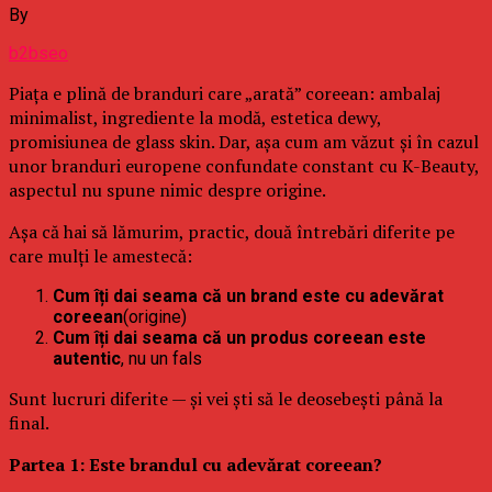
By
b2bseo
Piața e plină de branduri care „arată” coreean: ambalaj
minimalist, ingrediente la modă, estetica dewy,
promisiunea de glass skin. Dar, așa cum am văzut și în cazul
unor branduri europene confundate constant cu K-Beauty,
aspectul nu spune nimic despre origine.
Așa că hai să lămurim, practic, două întrebări diferite pe
care mulți le amestecă:
Cum îți dai seama că un brand este cu adevărat
coreean
(origine)
Cum îți dai seama că un produs coreean este
autentic
, nu un fals
Sunt lucruri diferite — și vei ști să le deosebești până la
final.
Partea 1: Este brandul cu adevărat coreean?