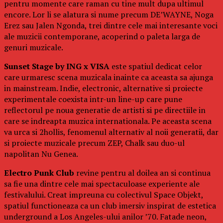
pentru momente care raman cu tine mult dupa ultimul
encore. Lor li se alatura si nume precum DE’WAYNE, Noga
Erez sau Jalen Ngonda, trei dintre cele mai interesante voci
ale muzicii contemporane, acoperind o paleta larga de
genuri muzicale.
Sunset Stage by ING x VISA
este spatiul dedicat celor
care urmaresc scena muzicala inainte ca aceasta sa ajunga
in mainstream. Indie, electronic, alternative si proiecte
experimentale coexista intr-un line-up care pune
reflectorul pe noua generatie de artisti si pe directiile in
care se indreapta muzica internationala. Pe aceasta scena
va urca si 2hollis, fenomenul alternativ al noii generatii, dar
si proiecte muzicale precum ZEP, Chalk sau duo-ul
napolitan Nu Genea.
Electro Punk Club
revine pentru al doilea an si continua
sa fie una dintre cele mai spectaculoase experiente ale
festivalului. Creat impreuna cu colectivul Space Objekt,
spatiul functioneaza ca un club imersiv inspirat de estetica
underground a Los Angeles-ului anilor ’70. Fatade neon,