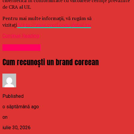
cibernetică în conformitate cu viitoarele cerințe prevăzute
de CRA al UE.
Pentru mai multe informații, vă rugăm să
vizitați
https://www.zyxel.com/global/en
Continue Reading
Uncategorized
Cum recunoști un brand coreean
Published
o săptămână ago
on
iulie 30, 2026