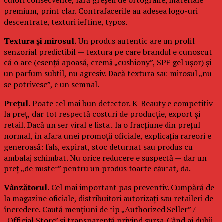
premium, print clar. Contrafacerile au adesea logo-uri
descentrate, texturi ieftine, typos.
Textura și mirosul.
Un produs autentic are un profil
senzorial predictibil — textura pe care brandul e cunoscut
că o are (esență apoasă, cremă „cushiony”, SPF gel ușor) și
un parfum subtil, nu agresiv. Dacă textura sau mirosul „nu
se potrivesc”, e un semnal.
Prețul.
Poate cel mai bun detector. K-Beauty e competitiv
la preț, dar tot respectă costuri de producție, export și
retail. Dacă un ser viral e listat la o fracțiune din prețul
normal, în afara unei promoții oficiale, explicația rareori e
generoasă: fals, expirat, stoc deturnat sau produs cu
ambalaj schimbat. Nu orice reducere e suspectă — dar un
preț „de mister” pentru un produs foarte căutat, da.
Vânzătorul.
Cel mai important pas preventiv. Cumpără de
la magazine oficiale, distribuitori autorizați sau retaileri de
încredere. Caută mențiuni de tip „Authorized Seller” /
„Official Store” și transparență privind sursa. Când ai dubii,