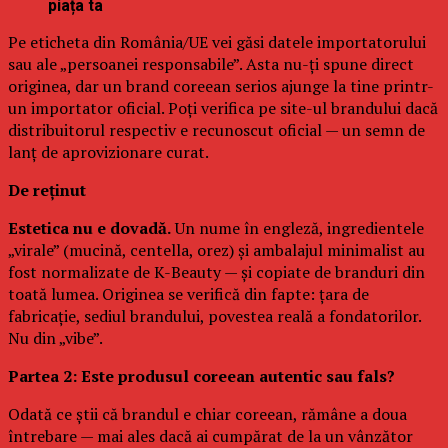
piața ta
Pe eticheta din România/UE vei găsi datele importatorului
sau ale „persoanei responsabile”. Asta nu-ți spune direct
originea, dar un brand coreean serios ajunge la tine printr-
un importator oficial. Poți verifica pe site-ul brandului dacă
distribuitorul respectiv e recunoscut oficial — un semn de
lanț de aprovizionare curat.
De reținut
Estetica nu e dovadă.
Un nume în engleză, ingredientele
„virale” (mucină, centella, orez) și ambalajul minimalist au
fost normalizate de K-Beauty — și copiate de branduri din
toată lumea. Originea se verifică din fapte: țara de
fabricație, sediul brandului, povestea reală a fondatorilor.
Nu din „vibe”.
Partea 2: Este produsul coreean autentic sau fals?
Odată ce știi că brandul e chiar coreean, rămâne a doua
întrebare — mai ales dacă ai cumpărat de la un vânzător