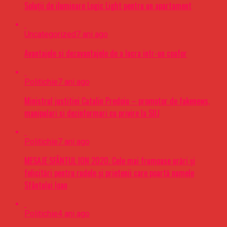
Soluții de iluminare Logic Light pentru un apartament
Uncategorized
7 ani ago
Avantajele si dezavantajele de a lucra intr-un coafor
Politichie
7 ani ago
Ministrul justitiei Catalin Predoiu – promotor de fakenews,
manipulari si dezinformari cu privire la SIIJ
Politichie
7 ani ago
MESAJE SFÂNTUL ION 2020. Cele mai frumoase urări şi
felicitări pentru rudele şi prietenii care poartă numele
Sfântului Ioan
Politichie
4 ani ago