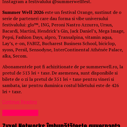
Instagram a festivalului @summerwellfest.
Summer Well 2026
este un festival Orange, sustinut de o
serie de parteneri care dau forma si vibe universului
festivalului: glo™, ING, Peroni Nastro Azzurro, Ursus,
Bacardi, Martini, Hendrick’s Gin, Jack Daniel’s, Mega Image,
Pepsi, Fashion Days, alpro, Transalpina, vitamin aqua,
Lay’s, e-on, FABIZ, Bucharest Business School, biciclop,
syoss, Persil, Sensodyne, InterContinental Athénée Palace,
alka, Secom.
Abonamentele pot fi achizitionate de pe summerwell.ro, la
pretul de 513 lei + taxe. De asemenea, sunt disponibile si
bilete de o zi la pretul de 351 lei + taxe pentru vineri si
sambata, iar pentru duminica costul biletului este de 426
lei + taxe.
Continue Reading
Uncategorized
Zyxel Networks îmbunătățește guvernanța