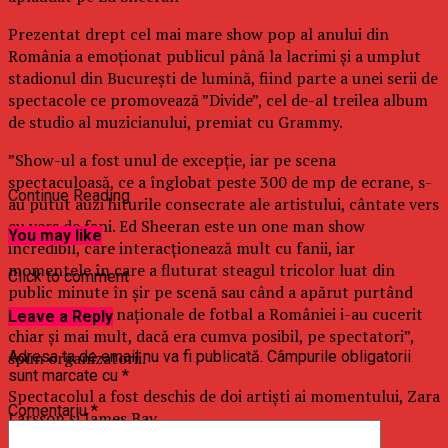
Prezentat drept cel mai mare show pop al anului din
România a emoţionat publicul până la lacrimi şi a umplut
stadionul din Bucureşti de lumină, fiind parte a unei serii de
spectacole ce promovează ”Divide”, cel de-al treilea album
de studio al muzicianului, premiat cu Grammy.
”Show-ul a fost unul de excepţie, iar pe scena
spectaculoasă, ce a înglobat peste 300 de mp de ecrane, s-
Continue Reading
au putut auzi hiturile consecrate ale artistului, cântate vers
cu vers de fani. Ed Sheeran este un one man show
You may like
incredibil, care interacţionează mult cu fanii, iar
momentele în care a fluturat steagul tricolor luat din
Click to comment
public minute în şir pe scenă sau când a apărut purtând
tricoul echipei naţionale de fotbal a României i-au cucerit
Leave a Reply
chiar şi mai mult, dacă era cumva posibil, pe spectatori”,
spun organizatorii.
Adresa ta de email nu va fi publicată.
Câmpurile obligatorii
sunt marcate cu
*
Spectacolul a fost deschis de doi artişti ai momentului, Zara
Comentariu
*
Larsson şi James Bay.