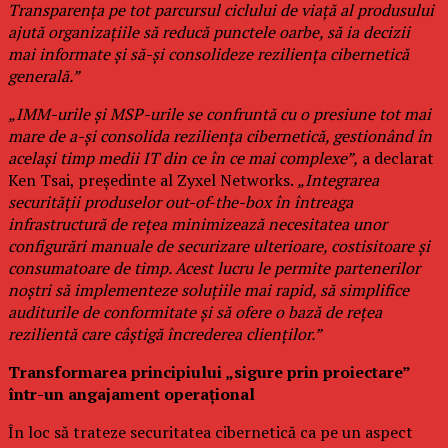
Transparența pe tot parcursul ciclului de viață al produsului
ajută organizațiile să reducă punctele oarbe, să ia decizii
mai informate și să-și consolideze reziliența cibernetică
generală.”
„IMM-urile și MSP-urile se confruntă cu o presiune tot mai
mare de a-și consolida reziliența cibernetică, gestionând în
același timp medii IT din ce în ce mai complexe”,
a declarat
Ken Tsai, președinte al Zyxel Networks.
„Integrarea
securității produselor out-of-the-box în întreaga
infrastructură de rețea minimizează necesitatea unor
configurări manuale de securizare ulterioare, costisitoare și
consumatoare de timp. Acest lucru le permite partenerilor
noștri să implementeze soluțiile mai rapid, să simplifice
auditurile de conformitate și să ofere o bază de rețea
rezilientă care câștigă încrederea clienților.”
Transformarea principiului „sigure prin proiectare”
într-un angajament operațional
În loc să trateze securitatea cibernetică ca pe un aspect