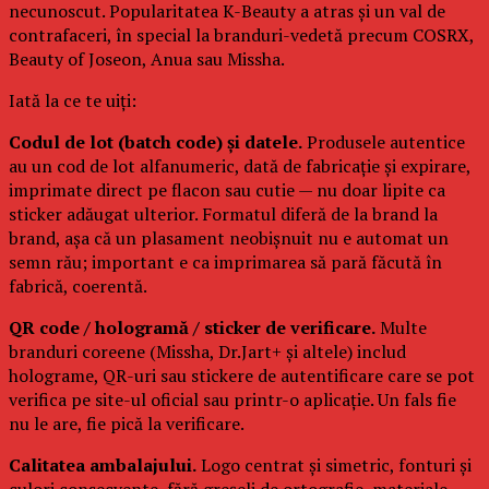
necunoscut. Popularitatea K-Beauty a atras și un val de
contrafaceri, în special la branduri-vedetă precum COSRX,
Beauty of Joseon, Anua sau Missha.
Iată la ce te uiți:
Codul de lot (batch code) și datele.
Produsele autentice
au un cod de lot alfanumeric, dată de fabricație și expirare,
imprimate direct pe flacon sau cutie — nu doar lipite ca
sticker adăugat ulterior. Formatul diferă de la brand la
brand, așa că un plasament neobișnuit nu e automat un
semn rău; important e ca imprimarea să pară făcută în
fabrică, coerentă.
QR code / hologramă / sticker de verificare.
Multe
branduri coreene (Missha, Dr.Jart+ și altele) includ
holograme, QR-uri sau stickere de autentificare care se pot
verifica pe site-ul oficial sau printr-o aplicație. Un fals fie
nu le are, fie pică la verificare.
Calitatea ambalajului.
Logo centrat și simetric, fonturi și
culori consecvente, fără greșeli de ortografie, materiale