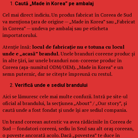
Caută „Made in Korea” pe ambalaj
Cel mai direct indiciu. Un produs fabricat în Coreea de Sud
va menționa țara de origine — „Made in Korea” sau „Fabricat
în Coreea” — undeva pe ambalaj sau pe eticheta
importatorului.
Atenție însă:
locul de fabricație nu e totuna cu locul
unde e „acasă” brandul.
Unele branduri coreene produc și
în alte țări, iar unele branduri non-coreene produc în
Coreea (așa-numitul ODM/OEM). „Made in Korea” e un
semn puternic, dar se citește împreună cu restul.
Verifică unde e sediul brandului
Aici se lămuresc cele mai multe confuzii. Intră pe site-ul
oficial al brandului, la secțiunea „About” / „Our story”, și
caută unde a fost fondat și unde își are sediul compania.
Un brand coreean autentic va avea rădăcinile în Coreea de
Sud — fondatori coreeni, sediu în Seul sau alt oraș coreean,
o poveste ancorată acolo. Dacă „povestea” te duce în