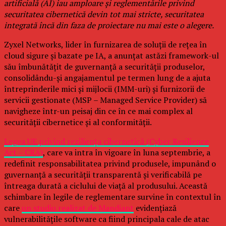
artificială (AI) iau amploare și reglementările privind
securitatea cibernetică devin tot mai stricte, securitatea
integrată încă din faza de proiectare nu mai este o alegere.
Zyxel Networks, lider în furnizarea de soluții de rețea în
cloud sigure și bazate pe IA, a anunțat astăzi framework-ul
său îmbunătățit de guvernanță a securității produselor,
consolidându-și angajamentul pe termen lung de a ajuta
întreprinderile mici și mijlocii (IMM-uri) și furnizorii de
servicii gestionate (MSP – Managed Service Provider) să
navigheze într-un peisaj din ce în ce mai complex al
securității cibernetice și al conformității.
Legea UE privind reziliența cibernetică (Cyber Resilience
Act – CRA)
, care va intra în vigoare în luna septembrie, a
redefinit responsabilitatea privind produsele, impunând o
guvernanță a securității transparentă și verificabilă pe
întreaga durată a ciclului de viață al produsului. Această
schimbare în legile de reglementare survine în contextul în
care
un studiu realizat de Mandiant
evidențiază
vulnerabilitățile software ca fiind principala cale de atac