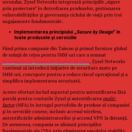
secundar, Zyxel Networks integrează principiile „sigure
prin proiectare” în dezvoltarea produselor, gestionarea
vulnerabilităților și guvernanța ciclului de viață prin trei
angajamente fundamentale:
Implementarea principiului „
Secure by Design
” în
toate produsele și serviciile
Fiind prima companie din Taiwan și primul furnizor global
de soluții de rețea pentru IMM-uri care a semnat
angajamentul „Secure by Design” al CISA
, Zyxel Networks
continuă să introducă inițiative de securitate axate pe
IMM-uri, concepute pentru a reduce riscul operațional și a
simplifica implementarea securizată.
Aceste eforturi includ suportul pentru autentificarea fără
parolă pentru conturile Zyxel și autentificarea
multi-
factor
(MFA) în întregul portofoliu de produse al companiei
și în serviciile conexe, inclusiv accesul wireless,
autentificările administratorilor și accesul VPN la distanță.
De asemenea, compania se aliniază principiilor
fundamentale ale CISA prin eliminarea parolelor stabilite