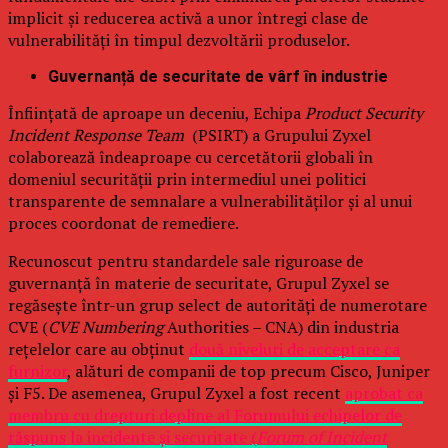
implicit și reducerea activă a unor întregi clase de
vulnerabilități în timpul dezvoltării produselor.
Guvernanță de securitate de vârf în industrie
Înființată de aproape un deceniu, Echipa
Product Security
Incident Response Team
(PSIRT) a Grupului Zyxel
colaborează îndeaproape cu cercetătorii globali în
domeniul securității prin intermediul unei politici
transparente de semnalare a vulnerabilităților și al unui
proces coordonat de remediere.
Recunoscut pentru standardele sale riguroase de
guvernanță în materie de securitate, Grupul Zyxel se
regăsește într-un grup select de autorități de numerotare
CVE (
CVE Numbering
Authorities – CNA) din industria
rețelelor care au obținut
două niveluri de acceptare ca
furnizor
, alături de companii de top precum Cisco, Juniper
și F5. De asemenea, Grupul Zyxel a fost recent
aprobat ca
membru cu drepturi depline al Forumului echipelor de
răspuns la incidente și securitate (
Forum of Incident