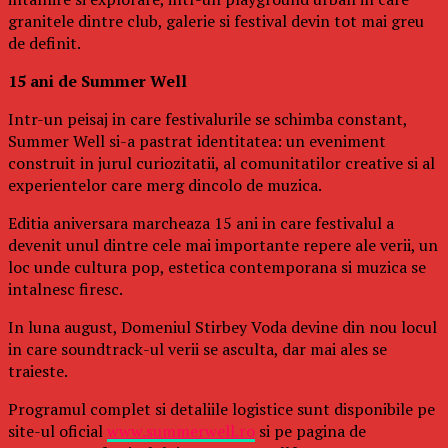
granitele dintre club, galerie si festival devin tot mai greu
de definit.
15 ani de Summer Well
Intr-un peisaj in care festivalurile se schimba constant,
Summer Well si-a pastrat identitatea: un eveniment
construit in jurul curiozitatii, al comunitatilor creative si al
experientelor care merg dincolo de muzica.
Editia aniversara marcheaza 15 ani in care festivalul a
devenit unul dintre cele mai importante repere ale verii, un
loc unde cultura pop, estetica contemporana si muzica se
intalnesc firesc.
In luna august, Domeniul Stirbey Voda devine din nou locul
in care soundtrack-ul verii se asculta, dar mai ales se
traieste.
Programul complet si detaliile logistice sunt disponibile pe
site-ul oficial
www.summerwell.ro
si pe pagina de