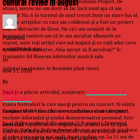
cultural revine in august
realizat un EP numit No. 5 Collaborations Project. De
atunci, mereu mi-am dorit să fac încă unul aşa că am
început No. 6 în turneul de anul trecut.Sunt un mare fan al
tututor artiştilor cu care am colaborat şi a fost un proiect
foarte distractiv de făcut. Fie că i-am urmărit de la
începutul carierei sau că le-am ascultat albumele pe
Published
repeat, sunt toţi artişti care mă inspiră şi cu toţii aduc ceva
o săptămână ago
special fiecărui cântec. Abia aştept să îl ascultaţi!” le
transmite Ed Sheeran iubitorilor muzicii sale.
on
Artistul va rămâne în România până vineri.
iulie 31, 2026
By
Dacă ţi-a plăcut articolul, urmăreşte
MEDIAFAX.RO pe
b2bseo
FACEBOOK »
Exista festivaluri la care mergi pentru un concert. Si exista
Conținutul website-ului www.mediafax.ro este destinat
Summer Well – locul in care muzica este doar inceputul.
exclusiv informării și uzului dumneavoastră personal. Este
In al doilea weekend din august (7-9 august), Domeniul
interzisă
republicarea conținutului acestui site în lipsa
Stirbey Voda din Buftea devine din nou punctul de intalnire
unui acord din partea MEDIAFAX. Pentru a obține acest
al celor care cauta mai mult decat un line-up. La 15 ani de
acord, vă rugăm să ne contactați la adresa