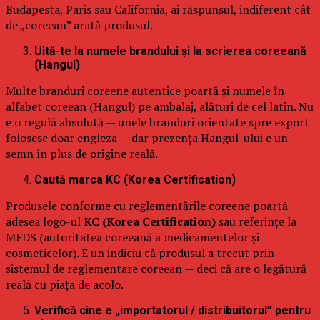
Budapesta, Paris sau California, ai răspunsul, indiferent cât
de „coreean” arată produsul.
Uită-te la numele brandului și la scrierea coreeană
(Hangul)
Multe branduri coreene autentice poartă și numele în
alfabet coreean (Hangul) pe ambalaj, alături de cel latin. Nu
e o regulă absolută — unele branduri orientate spre export
folosesc doar engleza — dar prezența Hangul-ului e un
semn în plus de origine reală.
Caută marca KC (Korea Certification)
Produsele conforme cu reglementările coreene poartă
adesea logo-ul
KC (Korea Certification)
sau referințe la
MFDS (autoritatea coreeană a medicamentelor și
cosmeticelor). E un indiciu că produsul a trecut prin
sistemul de reglementare coreean — deci că are o legătură
reală cu piața de acolo.
Verifică cine e „importatorul / distribuitorul” pentru