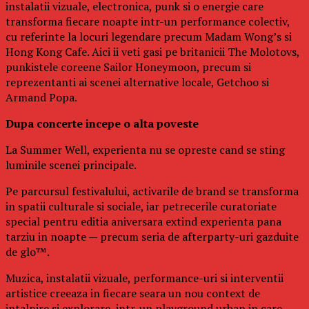
instalatii vizuale, electronica, punk si o energie care
transforma fiecare noapte intr-un performance colectiv,
cu referinte la locuri legendare precum Madam Wong’s si
Hong Kong Cafe. Aici ii veti gasi pe britanicii The Molotovs,
punkistele coreene Sailor Honeymoon, precum si
reprezentanti ai scenei alternative locale, Getchoo si
Armand Popa.
Dupa concerte incepe o alta poveste
La Summer Well, experienta nu se opreste cand se sting
luminile scenei principale.
Pe parcursul festivalului, activarile de brand se transforma
in spatii culturale si sociale, iar petrecerile curatoriate
special pentru editia aniversara extind experienta pana
tarziu in noapte — precum seria de afterparty-uri gazduite
de glo™.
Muzica, instalatii vizuale, performance-uri si interventii
artistice creeaza in fiecare seara un nou context de
intalnire si explorare, intr-un playground urban in care