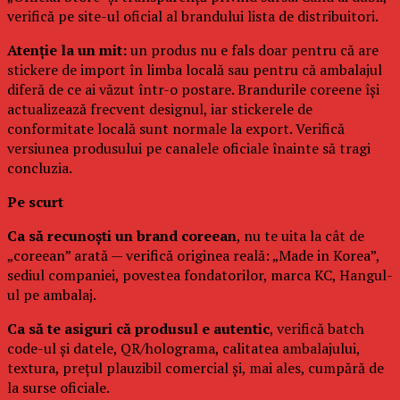
verifică pe site-ul oficial al brandului lista de distribuitori.
Atenție la un mit:
un produs nu e fals doar pentru că are
stickere de import în limba locală sau pentru că ambalajul
diferă de ce ai văzut într-o postare. Brandurile coreene își
actualizează frecvent designul, iar stickerele de
conformitate locală sunt normale la export. Verifică
versiunea produsului pe canalele oficiale înainte să tragi
concluzia.
Pe scurt
Ca să recunoști un brand coreean
, nu te uita la cât de
„coreean” arată — verifică originea reală: „Made in Korea”,
sediul companiei, povestea fondatorilor, marca KC, Hangul-
ul pe ambalaj.
Ca să te asiguri că produsul e autentic
, verifică batch
code-ul și datele, QR/holograma, calitatea ambalajului,
textura, prețul plauzibil comercial și, mai ales, cumpără de
la surse oficiale.