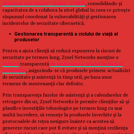
Response and Security Teams –
FIRST)
, consolidându-și
capacitatea de a colabora la nivel global în ceea ce privește
răspunsul coordonat la vulnerabilități și gestionarea
incidentelor de securitate cibernetică.
Gestionarea transparentă a ciclului de viață al
produselor
Pentru a ajuta clienții să reducă expunerea la riscuri de
securitate pe termen lung, Zyxel Networks menține o
politică
transparentă
de gestionare a ciclului de viață al
produselor
, asigurându-se că produsele primesc actualizări
de securitate și asistență în timp util, pe baza unor
termene de mentenanță clar definite.
Prin transparența fazelor de asistență și a calendarelor de
retragere din uz, Zyxel Networks le permite clienților să-și
planifice investițiile tehnologice pe termen lung cu mai
multă încredere, să renunțe la produsele învechite și la
protocoalele de rețea nesigure înainte ca acestea să
genereze riscuri care pot fi evitate și să mențină reziliența