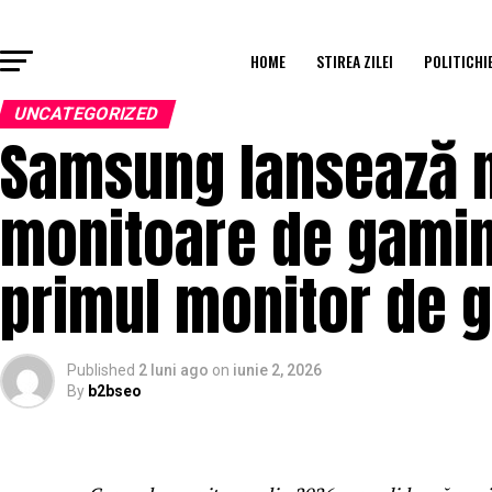
HOME
STIREA ZILEI
POLITICHI
UNCATEGORIZED
Samsung lansează n
monitoare de gamin
primul monitor de g
Published
2 luni ago
on
iunie 2, 2026
By
b2bseo