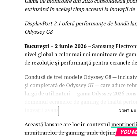
Gama de monitoare din 2026 consolidează poziț
extinzând în același timp accesul la inovații de
DisplayPort 2.1 oferă performanțe de bandă la
Odyssey G8
București
– 2 iunie
2026
– Samsung Electronic
nivel global a celor mai noi monitoare de gam
de rezoluție și performanță pentru ecranele de
Condusă de trei modele Odyssey G8 — inclusiv
și completată de Odyssey G7 — care aduce te
largă de utilizatori — gama Odyssey 2026 cons
domeniul ecranelor de gaming de înaltă perfor
inovații avansate.
CONTINU
Această lansare are loc în contextul
menținerii
monitoarelor de gaming, unde deține o cotă de
YOU M