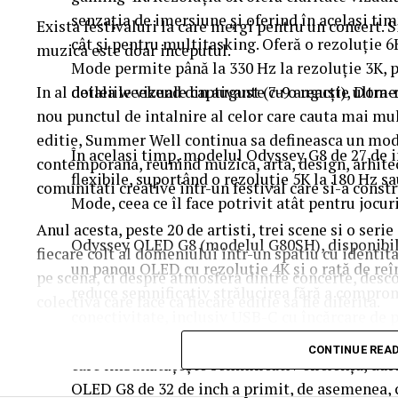
senzația de imersiune și oferind în același tim
Exista festivaluri la care mergi pentru un concert. 
cât și pentru multitasking. Oferă o rezoluție 6
muzica este doar inceputul.
Mode permite până la 330 Hz la rezoluție 3K, p
In al doilea weekend din august (7-9 august), Dome
detaliile vizuale captivante cu o reacție ultra-
nou punctul de intalnire al celor care cauta mai mul
editie, Summer Well continua sa defineasca un mod 
În același timp, modelul Odyssey G8 de 27 de 
contemporana, reunind muzica, arta, design, arhit
flexibile, suportând o rezoluție 5K la 180 Hz 
comunitati creative intr-un festival care si-a constr
Mode, ceea ce îl face potrivit atât pentru jocur
Anul acesta, peste 20 de artisti, trei scene si o ser
Odyssey OLED G8 (modelul G80SH), disponibil î
fiecare colt al domeniului intr-un spatiu cu identit
un panou OLED cu rezoluție 4K și o rată de re
pe scena, ci despre atmosfera dintre concerte, desc
reduce semnificativ strălucirea fără a compro
colectiva care face ca fiecare editie sa fie diferita.
conectivitate, inclusiv USB-C cu încărcare de p
înaltă performanță. Mai mult, Odyssey OLED
Trei scene. Trei universuri. Un singur soundtrac
CONTINUE REA
care îmbunătățește semnificativ eficiența, du
Orange Main Stage
aduce numele care definesc ed
OLED G8 de 32 de inch a primit, de asemenea,