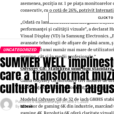
asemenea, poziția nr. 1 pe piața monitoarelor
consecutiv, cu o cotă de 26%, potrivit Interna
CLICK T
„Odată cu lansarea celor mai noi game Odysse
performanței și calității vizuale”, a declarat 
Visual Display (VD) la Samsung Electronics. „
avansate tehnologii de afișare de până acum, și,
permițând unui număr mai mare de utilizatori
UNCATEGORIZED
SUMMER WELL implineste 
gaming, cât și în medii profesionale.”
Odyssey G8: Stabilirea unui nou standar
care a transformat muzi
Gama Odyssey G8 introduce trei modele de ult
cultural revine in augus
experiențe de înaltă performanță într-o gamă 
Modelul Odyssey G8 de 32 de inch G80HS stabil
Published
o săptămână ago
on
iulie 31, 2026
monitor de gaming 6K din industrie, marcând u
By
b2bseo
gaming 4K. Rezoluția 6K oferă claritate vizuală