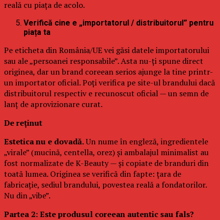
reală cu piața de acolo.
Verifică cine e „importatorul / distribuitorul” pentru
piața ta
Pe eticheta din România/UE vei găsi datele importatorului
sau ale „persoanei responsabile”. Asta nu-ți spune direct
originea, dar un brand coreean serios ajunge la tine printr-
un importator oficial. Poți verifica pe site-ul brandului dacă
distribuitorul respectiv e recunoscut oficial — un semn de
lanț de aprovizionare curat.
De reținut
Estetica nu e dovadă.
Un nume în engleză, ingredientele
„virale” (mucină, centella, orez) și ambalajul minimalist au
fost normalizate de K-Beauty — și copiate de branduri din
toată lumea. Originea se verifică din fapte: țara de
fabricație, sediul brandului, povestea reală a fondatorilor.
Nu din „vibe”.
Partea 2: Este produsul coreean autentic sau fals?