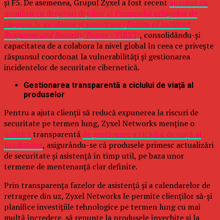
și F5. De asemenea, Grupul Zyxel a fost recent
aprobat ca
membru cu drepturi depline al Forumului echipelor de
răspuns la incidente și securitate (
Forum of Incident
Response and Security Teams –
FIRST)
, consolidându-și
capacitatea de a colabora la nivel global în ceea ce privește
răspunsul coordonat la vulnerabilități și gestionarea
incidentelor de securitate cibernetică.
Gestionarea transparentă a ciclului de viață al
produselor
Pentru a ajuta clienții să reducă expunerea la riscuri de
securitate pe termen lung, Zyxel Networks menține o
politică
transparentă
de gestionare a ciclului de viață al
produselor
, asigurându-se că produsele primesc actualizări
de securitate și asistență în timp util, pe baza unor
termene de mentenanță clar definite.
Prin transparența fazelor de asistență și a calendarelor de
retragere din uz, Zyxel Networks le permite clienților să-și
planifice investițiile tehnologice pe termen lung cu mai
multă încredere, să renunțe la produsele învechite și la