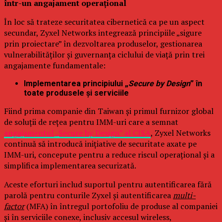
într-un angajament operațional
În loc să trateze securitatea cibernetică ca pe un aspect
secundar, Zyxel Networks integrează principiile „sigure
prin proiectare” în dezvoltarea produselor, gestionarea
vulnerabilităților și guvernanța ciclului de viață prin trei
angajamente fundamentale:
Implementarea principiului „
Secure by Design
” în
toate produsele și serviciile
Fiind prima companie din Taiwan și primul furnizor global
de soluții de rețea pentru IMM-uri care a semnat
angajamentul „Secure by Design” al CISA
, Zyxel Networks
continuă să introducă inițiative de securitate axate pe
IMM-uri, concepute pentru a reduce riscul operațional și a
simplifica implementarea securizată.
Aceste eforturi includ suportul pentru autentificarea fără
parolă pentru conturile Zyxel și autentificarea
multi-
factor
(MFA) în întregul portofoliu de produse al companiei
și în serviciile conexe, inclusiv accesul wireless,