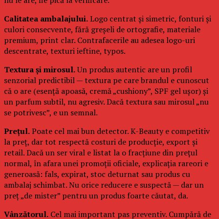
Calitatea ambalajului.
Logo centrat și simetric, fonturi și
culori consecvente, fără greșeli de ortografie, materiale
premium, print clar. Contrafacerile au adesea logo-uri
descentrate, texturi ieftine, typos.
Textura și mirosul.
Un produs autentic are un profil
senzorial predictibil — textura pe care brandul e cunoscut
că o are (esență apoasă, cremă „cushiony”, SPF gel ușor) și
un parfum subtil, nu agresiv. Dacă textura sau mirosul „nu
se potrivesc”, e un semnal.
Prețul.
Poate cel mai bun detector. K-Beauty e competitiv
la preț, dar tot respectă costuri de producție, export și
retail. Dacă un ser viral e listat la o fracțiune din prețul
normal, în afara unei promoții oficiale, explicația rareori e
generoasă: fals, expirat, stoc deturnat sau produs cu
ambalaj schimbat. Nu orice reducere e suspectă — dar un
preț „de mister” pentru un produs foarte căutat, da.
Vânzătorul.
Cel mai important pas preventiv. Cumpără de