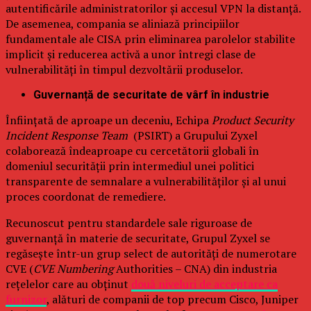
autentificările administratorilor și accesul VPN la distanță.
De asemenea, compania se aliniază principiilor
fundamentale ale CISA prin eliminarea parolelor stabilite
implicit și reducerea activă a unor întregi clase de
vulnerabilități în timpul dezvoltării produselor.
Guvernanță de securitate de vârf în industrie
Înființată de aproape un deceniu, Echipa
Product Security
Incident Response Team
(PSIRT) a Grupului Zyxel
colaborează îndeaproape cu cercetătorii globali în
domeniul securității prin intermediul unei politici
transparente de semnalare a vulnerabilităților și al unui
proces coordonat de remediere.
Recunoscut pentru standardele sale riguroase de
guvernanță în materie de securitate, Grupul Zyxel se
regăsește într-un grup select de autorități de numerotare
CVE (
CVE Numbering
Authorities – CNA) din industria
rețelelor care au obținut
două niveluri de acceptare ca
furnizor
, alături de companii de top precum Cisco, Juniper