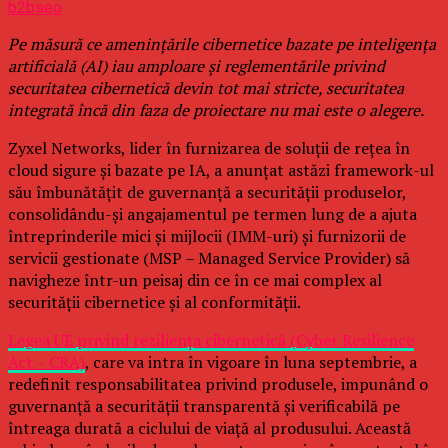
b2bseo
Pe măsură ce amenințările cibernetice bazate pe inteligența
artificială (AI) iau amploare și reglementările privind
securitatea cibernetică devin tot mai stricte, securitatea
integrată încă din faza de proiectare nu mai este o alegere.
Zyxel Networks, lider în furnizarea de soluții de rețea în
cloud sigure și bazate pe IA, a anunțat astăzi framework-ul
său îmbunătățit de guvernanță a securității produselor,
consolidându-și angajamentul pe termen lung de a ajuta
întreprinderile mici și mijlocii (IMM-uri) și furnizorii de
servicii gestionate (MSP – Managed Service Provider) să
navigheze într-un peisaj din ce în ce mai complex al
securității cibernetice și al conformității.
Legea UE privind reziliența cibernetică (Cyber Resilience
Act – CRA)
, care va intra în vigoare în luna septembrie, a
redefinit responsabilitatea privind produsele, impunând o
guvernanță a securității transparentă și verificabilă pe
întreaga durată a ciclului de viață al produsului. Această