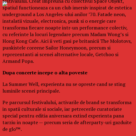
festivalului. Creat impreuna cu colectivul Space Objekt,
spatiul functioneaza ca un club imersiv inspirat de estetica
underground a Los Angeles-ului anilor ’70. Fatade neon,
instalatii vizuale, electronica, punk si o energie care
transforma fiecare noapte intr-un performance colectiv,
cu referinte la locuri legendare precum Madam Wong’s si
Hong Kong Cafe. Aici ii veti gasi pe britanicii The Molotovs,
punkistele coreene Sailor Honeymoon, precum si
reprezentanti ai scenei alternative locale, Getchoo si
Armand Popa.
Dupa concerte incepe o alta poveste
La Summer Well, experienta nu se opreste cand se sting
luminile scenei principale.
Pe parcursul festivalului, activarile de brand se transforma
in spatii culturale si sociale, iar petrecerile curatoriate
special pentru editia aniversara extind experienta pana
tarziu in noapte — precum seria de afterparty-uri gazduite
de glo™.