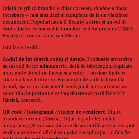
Odată ce știi că brandul e chiar coreean, rămâne a doua
întrebare — mai ales dacă ai cumpărat de la un vânzător
necunoscut. Popularitatea K-Beauty a atras și un val de
contrafaceri, în special la branduri-vedetă precum COSRX,
Beauty of Joseon, Anua sau Missha.
Iată la ce te uiți:
Codul de lot (batch code) și datele.
Produsele autentice
au un cod de lot alfanumeric, dată de fabricație și expirare,
imprimate direct pe flacon sau cutie — nu doar lipite ca
sticker adăugat ulterior. Formatul diferă de la brand la
brand, așa că un plasament neobișnuit nu e automat un
semn rău; important e ca imprimarea să pară făcută în
fabrică, coerentă.
QR code / hologramă / sticker de verificare.
Multe
branduri coreene (Missha, Dr.Jart+ și altele) includ
holograme, QR-uri sau stickere de autentificare care se pot
verifica pe site-ul oficial sau printr-o aplicație. Un fals fie
nu le are, fie pică la verificare.