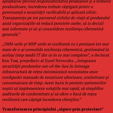
așteptările privind responsabilitatea produselor și a firmelor
producătoare, încrederea trebuie câștigată printr-o
guvernanță a securității verificabilă și aplicată zilnic.
Transparența pe tot parcursul ciclului de viață al produsului
ajută organizațiile să reducă punctele oarbe, să ia decizii
mai informate și să-și consolideze reziliența cibernetică
generală.”
„IMM-urile și MSP-urile se confruntă cu o presiune tot mai
mare de a-și consolida reziliența cibernetică, gestionând în
același timp medii IT din ce în ce mai complexe”,
a declarat
Ken Tsai, președinte al Zyxel Networks.
„Integrarea
securității produselor out-of-the-box în întreaga
infrastructură de rețea minimizează necesitatea unor
configurări manuale de securizare ulterioare, costisitoare și
consumatoare de timp. Acest lucru le permite partenerilor
noștri să implementeze soluțiile mai rapid, să simplifice
auditurile de conformitate și să ofere o bază de rețea
rezilientă care câștigă încrederea clienților.”
Transformarea principiului „sigure prin proiectare”