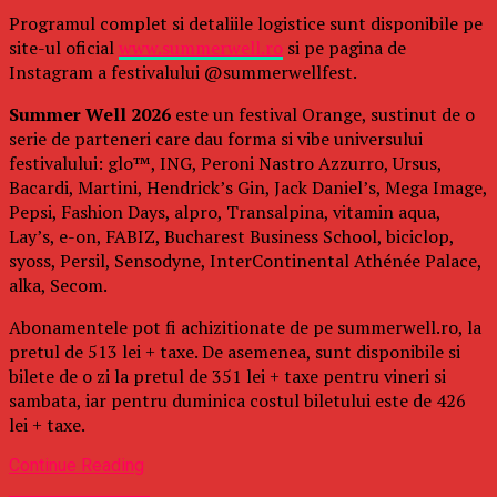
Programul complet si detaliile logistice sunt disponibile pe
site-ul oficial
www.summerwell.ro
si pe pagina de
Instagram a festivalului @summerwellfest.
Summer Well 2026
este un festival Orange, sustinut de o
serie de parteneri care dau forma si vibe universului
festivalului: glo™, ING, Peroni Nastro Azzurro, Ursus,
Bacardi, Martini, Hendrick’s Gin, Jack Daniel’s, Mega Image,
Pepsi, Fashion Days, alpro, Transalpina, vitamin aqua,
Lay’s, e-on, FABIZ, Bucharest Business School, biciclop,
syoss, Persil, Sensodyne, InterContinental Athénée Palace,
alka, Secom.
Abonamentele pot fi achizitionate de pe summerwell.ro, la
pretul de 513 lei + taxe. De asemenea, sunt disponibile si
bilete de o zi la pretul de 351 lei + taxe pentru vineri si
sambata, iar pentru duminica costul biletului este de 426
lei + taxe.
Continue Reading