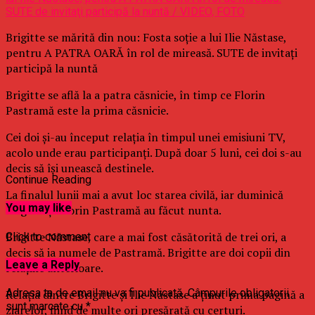
Brigitte se mărită din nou: Fosta soţie a lui Ilie Năstase,
pentru A PATRA OARĂ în rol de mireasă. SUTE de invitaţi
participă la nuntă
Brigitte se află la a patra căsnicie, în timp ce Florin
Pastramă este la prima căsnicie.
Cei doi şi-au început relaţia în timpul unei emisiuni TV,
acolo unde erau participanţi. După doar 5 luni, cei doi s-au
decis să îşi unească destinele.
Continue Reading
La finalul lunii mai a avut loc starea civilă, iar duminică
You may like
Brigitte şi Florin Pastramă au făcut nunta.
Brigitte Năstase, care a mai fost căsătorită de trei ori, a
Click to comment
decis să ia numele de Pastramă. Brigitte are doi copii din
Leave a Reply
relaţiile anterioare.
Adresa ta de email nu va fi publicată.
Câmpurile obligatorii
Relaţia dintre Brigitte şi Ilie Năstase a ţinut prima pagină a
sunt marcate cu
*
ziarelor, fiind de multe ori presărată cu certuri.