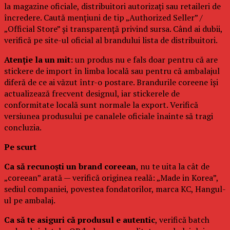
la magazine oficiale, distribuitori autorizați sau retaileri de
încredere. Caută mențiuni de tip „Authorized Seller” /
„Official Store” și transparență privind sursa. Când ai dubii,
verifică pe site-ul oficial al brandului lista de distribuitori.
Atenție la un mit:
un produs nu e fals doar pentru că are
stickere de import în limba locală sau pentru că ambalajul
diferă de ce ai văzut într-o postare. Brandurile coreene își
actualizează frecvent designul, iar stickerele de
conformitate locală sunt normale la export. Verifică
versiunea produsului pe canalele oficiale înainte să tragi
concluzia.
Pe scurt
Ca să recunoști un brand coreean
, nu te uita la cât de
„coreean” arată — verifică originea reală: „Made in Korea”,
sediul companiei, povestea fondatorilor, marca KC, Hangul-
ul pe ambalaj.
Ca să te asiguri că produsul e autentic
, verifică batch