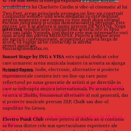
& The Bad Seeds la energia exploziva a Palaye Royale,
FACEBOOK »
sensibilitatea lui Charlotte Cardin si vibe-ul cinematic al lui
Two Feet, scena principala propune un line-up construit
Conținutul website-ului www.mediafax.ro este destinat
pentru momente care raman cu tine mult dupa ultimul
exclusiv informării și uzului dumneavoastră personal. Este
encore. Lor li se alatura si nume precum DE’WAYNE, Noga
interzisă
republicarea conținutului acestui site în lipsa
Erez sau Jalen Ngonda, trei dintre cele mai interesante voci
unui acord din partea MEDIAFAX. Pentru a obține acest
ale muzicii contemporane, acoperind o paleta larga de
acord, vă rugăm să ne contactați la adresa
genuri muzicale.
vanzari@mediafax.ro.
Sunset Stage by ING x VISA
este spatiul dedicat celor
care urmaresc scena muzicala inainte ca aceasta sa ajunga
in mainstream. Indie, electronic, alternative si proiecte
Related Topics:
experimentale coexista intr-un line-up care pune
Up Next
reflectorul pe noua generatie de artisti si pe directiile in
FOTO – Trafic intens pe Autostrada Soarelui. RomÃ¢nii se Ã®ntorc
care se indreapta muzica internationala. Pe aceasta scena
Ã®n numÄr mare de pe litoral – Stiri pe surse
va urca si 2hollis, fenomenul alternativ al noii generatii, dar
si proiecte muzicale precum ZEP, Chalk sau duo-ul
Don't Miss
napolitan Nu Genea.
Actorul Cameron Boyce, star Disney, a murit la vârsta de 20 de ani –
Electro Punk Club
revine pentru al doilea an si continua
Showbiz
sa fie una dintre cele mai spectaculoase experiente ale