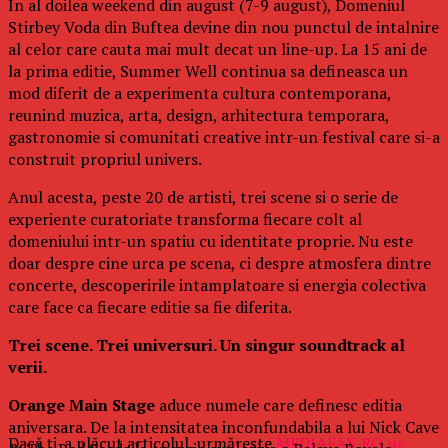
In al doilea weekend din august (7-9 august), Domeniul
Stirbey Voda din Buftea devine din nou punctul de intalnire
al celor care cauta mai mult decat un line-up. La 15 ani de
la prima editie, Summer Well continua sa defineasca un
mod diferit de a experimenta cultura contemporana,
reunind muzica, arta, design, arhitectura temporara,
gastronomie si comunitati creative intr-un festival care si-a
construit propriul univers.
Anul acesta, peste 20 de artisti, trei scene si o serie de
experiente curatoriate transforma fiecare colt al
domeniului intr-un spatiu cu identitate proprie. Nu este
doar despre cine urca pe scena, ci despre atmosfera dintre
concerte, descoperirile intamplatoare si energia colectiva
care face ca fiecare editie sa fie diferita.
Trei scene. Trei universuri. Un singur soundtrack al
verii.
Orange Main Stage
aduce numele care definesc editia
aniversara. De la intensitatea inconfundabila a lui Nick Cave
Dacă ţi-a plăcut articolul, urmăreşte
MEDIAFAX.RO pe