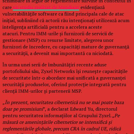
schimbare în legile de reglementare survine în contextul în
care
un studiu realizat de Mandiant
evidențiază
vulnerabilitățile software ca fiind principala cale de atac
inițial, subliniind că actorii rău intenționați utilizează acum
inteligența artificială pentru a accelera aceste
atacuri. Pentru IMM-urile și furnizorii de servicii de
gestionare (MSP) cu resurse limitate, alegerea unor
furnizori de încredere, cu capacități mature de guvernanță
a securității, a devenit mai importantă ca niciodată.
În urma unei serii de îmbunătățiri recente aduse
portofoliului său, Zyxel Networks își reunește capacitățile
de securitate într-o abordare mai unificată a guvernanței
securității produselor, oferind protecție integrată pentru
clienții IMM-urilor și partenerii MSP.
„În prezent, securitatea cibernetică nu se mai poate baza
doar pe promisiuni
”, a declarat Edward Yu, directorul
pentru securitatea informațiilor al Grupului Zyxel. „
Pe
măsură ce amenințările cibernetice se intensifică și
reglementările globale, precum CRA în cadrul UE, ridică