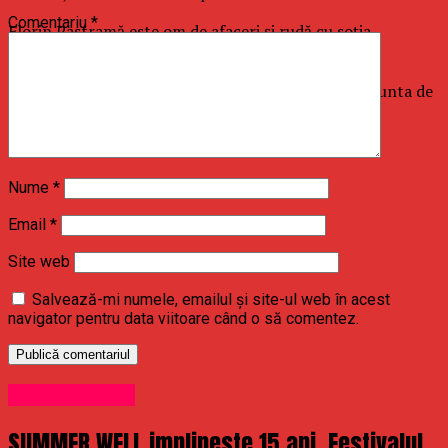
Comentariu
*
Florin Pastramă este om de afaceri şi rudă cu soţia
cântăreţului Pepe.
Potrivit informaţiilor apărute în spaţiul public, la nunta de
duminică vor participa circa 400 de invitaţi.
Nume
*
Email
*
Site web
Salvează-mi numele, emailul și site-ul web în acest
navigator pentru data viitoare când o să comentez.
Uncategorized
SUMMER WELL implineste 15 ani. Festivalul