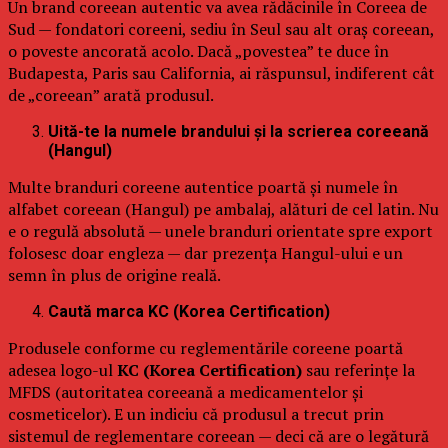
Un brand coreean autentic va avea rădăcinile în Coreea de
Sud — fondatori coreeni, sediu în Seul sau alt oraș coreean,
o poveste ancorată acolo. Dacă „povestea” te duce în
Budapesta, Paris sau California, ai răspunsul, indiferent cât
de „coreean” arată produsul.
Uită-te la numele brandului și la scrierea coreeană
(Hangul)
Multe branduri coreene autentice poartă și numele în
alfabet coreean (Hangul) pe ambalaj, alături de cel latin. Nu
e o regulă absolută — unele branduri orientate spre export
folosesc doar engleza — dar prezența Hangul-ului e un
semn în plus de origine reală.
Caută marca KC (Korea Certification)
Produsele conforme cu reglementările coreene poartă
adesea logo-ul
KC (Korea Certification)
sau referințe la
MFDS (autoritatea coreeană a medicamentelor și
cosmeticelor). E un indiciu că produsul a trecut prin
sistemul de reglementare coreean — deci că are o legătură