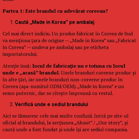
Partea 1: Este brandul cu adevărat coreean?
Caută „Made in Korea” pe ambalaj
Cel mai direct indiciu. Un produs fabricat în Coreea de Sud
va menționa țara de origine — „Made in Korea” sau „Fabricat
în Coreea” — undeva pe ambalaj sau pe eticheta
importatorului.
Atenție însă:
locul de fabricație nu e totuna cu locul
unde e „acasă” brandul.
Unele branduri coreene produc și
în alte țări, iar unele branduri non-coreene produc în
Coreea (așa-numitul ODM/OEM). „Made in Korea” e un
semn puternic, dar se citește împreună cu restul.
Verifică unde e sediul brandului
Aici se lămuresc cele mai multe confuzii. Intră pe site-ul
oficial al brandului, la secțiunea „About” / „Our story”, și
caută unde a fost fondat și unde își are sediul compania.