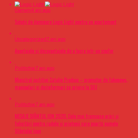
Oameni
4 ani ago
Soluții de iluminare Logic Light pentru un apartament
Uncategorized
7 ani ago
Avantajele si dezavantajele de a lucra intr-un coafor
Politichie
7 ani ago
Ministrul justitiei Catalin Predoiu – promotor de fakenews,
manipulari si dezinformari cu privire la SIIJ
Politichie
7 ani ago
MESAJE SFÂNTUL ION 2020. Cele mai frumoase urări şi
felicitări pentru rudele şi prietenii care poartă numele
Sfântului Ioan