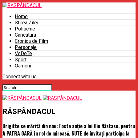
Home
Stirea Zilei
Politichie
Caricatura
Cronica de Film
Personaje
VeDeTe
Sport
Oameni
Connect with us
RĂSPÂNDACUL
Brigitte se mărită din nou: Fosta soţie a lui Ilie Năstase, pentru
A PATRA OARĂ în rol de mireasă. SUTE de invitaţi participă la