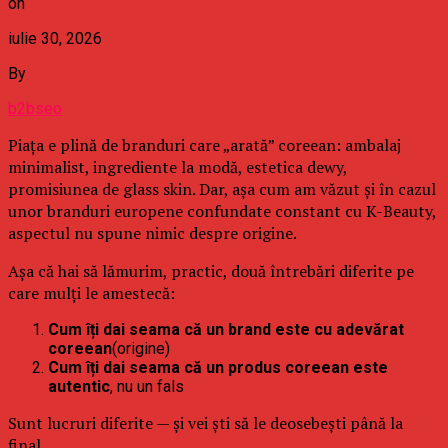
on
iulie 30, 2026
By
b2bseo
Piața e plină de branduri care „arată” coreean: ambalaj
minimalist, ingrediente la modă, estetica dewy,
promisiunea de glass skin. Dar, așa cum am văzut și în cazul
unor branduri europene confundate constant cu K-Beauty,
aspectul nu spune nimic despre origine.
Așa că hai să lămurim, practic, două întrebări diferite pe
care mulți le amestecă:
Cum îți dai seama că un brand este cu adevărat
coreean
(origine)
Cum îți dai seama că un produs coreean este
autentic
, nu un fals
Sunt lucruri diferite — și vei ști să le deosebești până la
final.