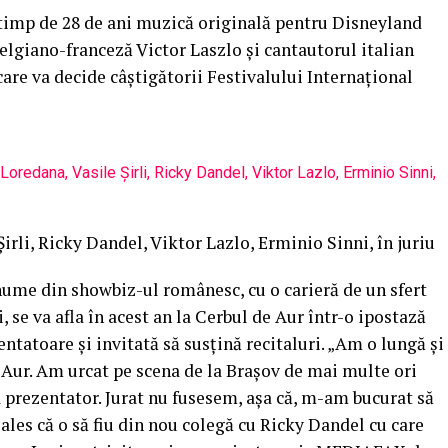
 timp de 28 de ani muzică originală pentru Disneyland
belgiano-franceză Victor Laszlo şi cantautorul italian
are va decide câştigătorii Festivalului Internaţional
irli, Ricky Dandel, Viktor Lazlo, Erminio Sinni, în juriu
nume din showbiz-ul românesc, cu o carieră de un sfert
i, se va afla în acest an la Cerbul de Aur într-o ipostază
entatoare şi invitată să susţină recitaluri. „Am o lungă şi
 Aur. Am urcat pe scena de la Braşov de mai multe ori
ca prezentator. Jurat nu fusesem, aşa că, m-am bucurat să
i ales că o să fiu din nou colegă cu Ricky Dandel cu care