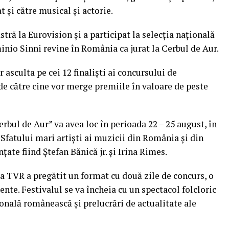
t şi către musical şi actorie.
stră la Eurovision şi a participat la selecţia naţională
inio Sinni revine în România ca jurat la Cerbul de Aur.
or asculta pe cei 12 finalişti ai concursului de
ide către cine vor merge premiile în valoare de peste
erbul de Aur” va avea loc în perioada 22 – 25 august, în
 Sfatului mari artişti ai muzicii din România şi din
ate fiind Ştefan Bănică jr. şi Irina Rimes.
pa TVR a pregătit un format cu două zile de concurs, o
nte. Festivalul se va încheia cu un spectacol folcloric
onală românească şi prelucrări de actualitate ale