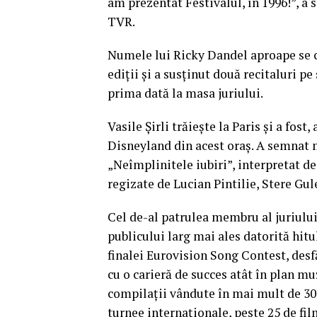
am prezentat Festivalul, în 1996!”, 
TVR.
Numele lui Ricky Dandel aproape se c
ediţii şi a susţinut două recitaluri pe
prima dată la masa juriului.
Vasile Şirli trăieşte la Paris şi a fost
Disneyland din acest oraş. A semnat
„Neîmplinitele iubiri”, interpretat de
regizate de Lucian Pintilie, Stere Gu
Cel de-al patrulea membru al juriului
publicului larg mai ales datorită hitul
finalei Eurovision Song Contest, desfă
cu o carieră de succes atât în plan muz
compilaţii vândute în mai mult de 30 
turnee internaţionale, peste 25 de fil