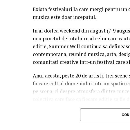
Exista festivaluri la care mergi pentru un 
muzica este doar inceputul.
In al doilea weekend din august (7-9 augu
nou punctul de intalnire al celor care caut
editie, Summer Well continua sa defineasc
contemporana, reunind muzica, arta, desig
comunitati creative intr-un festival care s
Anul acesta, peste 20 de artisti, trei scene
fiecare colt al domeniului intr-un spatiu c
pe scena, ci despre atmosfera dintre conce
colectiva care face ca fiecare editie sa fie d
Trei scene. Trei universuri. Un singur 
CON
Orange Main Stage
aduce numele care de