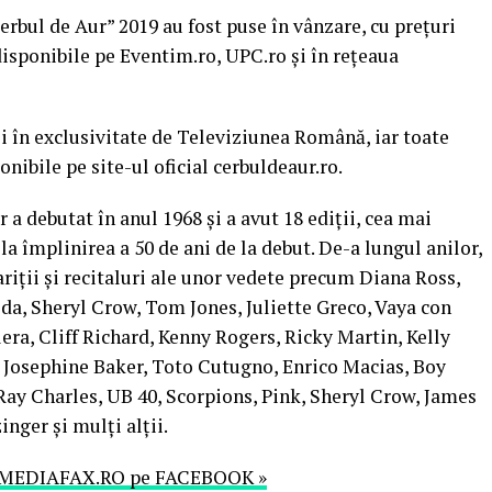
erbul de Aur” 2019 au fost puse în vânzare, cu preţuri
 disponibile pe Eventim.ro, UPC.ro şi în reţeaua
şi în exclusivitate de Televiziunea Română, iar toate
onibile pe site-ul oficial cerbuldeaur.ro.
 a debutat în anul 1968 şi a avut 18 ediţii, cea mai
la împlinirea a 50 de ani de la debut. De-a lungul anilor,
ariţii şi recitaluri ale unor vedete precum Diana Ross,
ida, Sheryl Crow, Tom Jones, Juliette Greco, Vaya con
era, Cliff Richard, Kenny Rogers, Ricky Martin, Kelly
, Josephine Baker, Toto Cutugno, Enrico Macias, Boy
ay Charles, UB 40, Scorpions, Pink, Sheryl Crow, James
nger şi mulţi alţii.
MEDIAFAX.RO pe FACEBOOK »