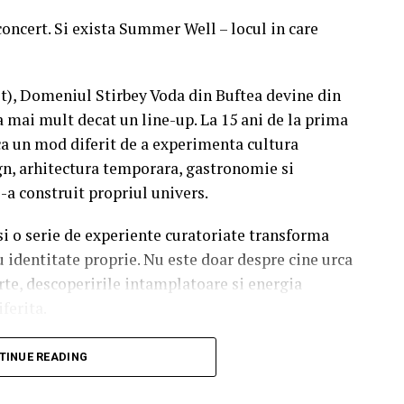
concert. Si exista Summer Well – locul in care
st), Domeniul Stirbey Voda din Buftea devine din
a mai mult decat un line-up. La 15 ani de la prima
a un mod diferit de a experimenta cultura
n, arhitectura temporara, gastronomie si
i-a construit propriul univers.
 si o serie de experiente curatoriate transforma
u identitate proprie. Nu este doar despre cine urca
rte, descoperirile intamplatoare si energia
iferita.
soundtrack al verii.
TINUE READING
finesc editia aniversara. De la intensitatea