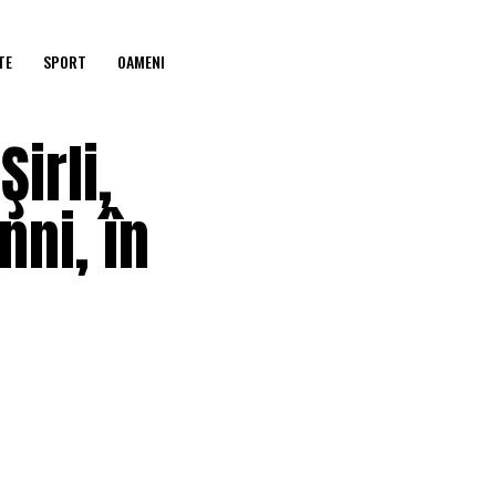
TE
SPORT
OAMENI
irli,
nni, în