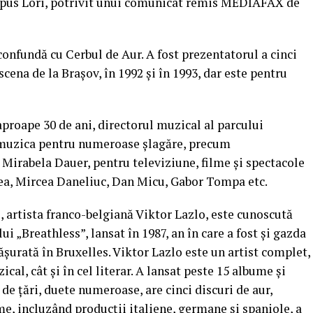
a spus Lori, potrivit unui comunicat remis MEDIAFAX de
onfundă cu Cerbul de Aur. A fost prezentatorul a cinci
 scena de la Braşov, în 1992 şi în 1993, dar este pentru
, aproape 30 de ani, directorul muzical al parcului
 muzica pentru numeroase şlagăre, precum
 Mirabela Dauer, pentru televiziune, filme şi spectacole
lea, Mircea Daneliuc, Dan Micu, Gabor Tompa etc.
, artista franco-belgiană Viktor Lazlo, este cunoscută
ui „Breathless”, lansat în 1987, an în care a fost şi gazda
şurată în Bruxelles. Viktor Lazlo este un artist complet,
ical, cât şi în cel literar. A lansat peste 15 albume şi
de ţări, duete numeroase, are cinci discuri de aur,
me, incluzând producţii italiene, germane şi spaniole, a