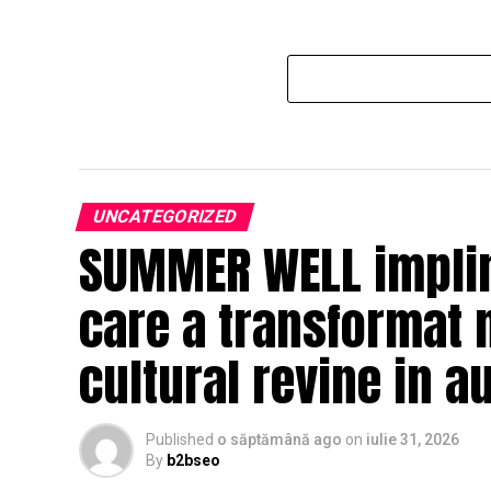
UNCATEGORIZED
SUMMER WELL impline
care a transformat 
cultural revine in a
Published
o săptămână ago
on
iulie 31, 2026
By
b2bseo