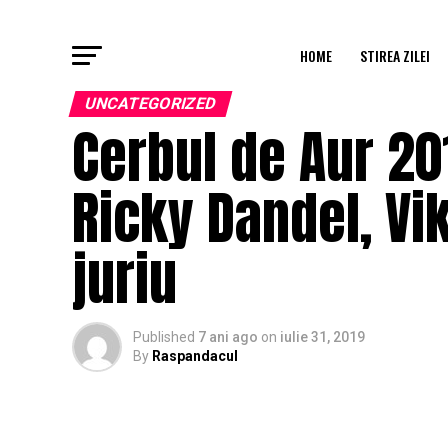
HOME
STIREA ZILEI
UNCATEGORIZED
Cerbul de Aur 201
Ricky Dandel, Vik
juriu
Published
7 ani ago
on
iulie 31, 2019
By
Raspandacul