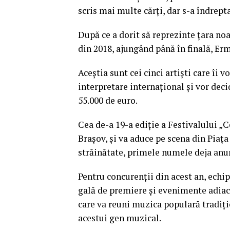
scris mai multe cărţi, dar s-a îndrepta
După ce a dorit să reprezinte ţara noa
din 2018, ajungând până în finală, Erm
Aceştia sunt cei cinci artişti care îi v
interpretare internaţional şi vor dec
55.000 de euro.
Cea de-a 19-a ediţie a Festivalului „C
Braşov, şi va aduce pe scena din Piaţa
străinătate, primele numele deja anunţ
Pentru concurenţii din acest an, echi
gală de premiere şi evenimente adiace
care va reuni muzica populară tradiţi
acestui gen muzical.