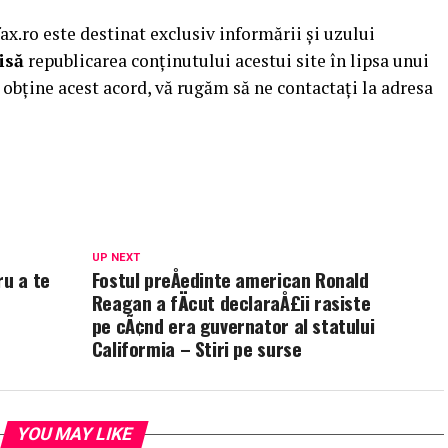
.ro este destinat exclusiv informării și uzului
isă
republicarea conținutului acestui site în lipsa unui
obține acest acord, vă rugăm să ne contactați la adresa
UP NEXT
ru a te
Fostul preÅedinte american Ronald
Reagan a fÄcut declaraÅ£ii rasiste
pe cÃ¢nd era guvernator al statului
Califormia – Stiri pe surse
YOU MAY LIKE