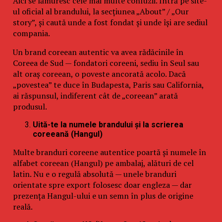
Aici se lămuresc cele mai multe confuzii. Intră pe site-
ul oficial al brandului, la secțiunea „About” / „Our
story”, și caută unde a fost fondat și unde își are sediul
compania.
Un brand coreean autentic va avea rădăcinile în
Coreea de Sud — fondatori coreeni, sediu în Seul sau
alt oraș coreean, o poveste ancorată acolo. Dacă
„povestea” te duce în Budapesta, Paris sau California,
ai răspunsul, indiferent cât de „coreean” arată
produsul.
Uită-te la numele brandului și la scrierea
coreeană (Hangul)
Multe branduri coreene autentice poartă și numele în
alfabet coreean (Hangul) pe ambalaj, alături de cel
latin. Nu e o regulă absolută — unele branduri
orientate spre export folosesc doar engleza — dar
prezența Hangul-ului e un semn în plus de origine
reală.