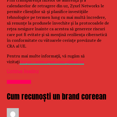
Prin transparența fazelor de asistență și a
calendarelor de retragere din uz, Zyxel Networks le
permite clienților să-și planifice investițiile
tehnologice pe termen lung cu mai multă încredere,
să renunțe la produsele învechite și la protocoalele de
rețea nesigure înainte ca acestea să genereze riscuri
care pot fi evitate și să mențină reziliența cibernetică
în conformitate cu viitoarele cerințe prevăzute de
CRA al UE.
Pentru mai multe informații, vă rugăm să
vizitați
https://www.zyxel.com/global/en
Continue Reading
Uncategorized
Cum recunoști un brand coreean