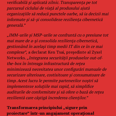
verificabilă și aplicată zilnic. Transparența pe tot
parcursul ciclului de viață al produsului ajută
organizațiile să reducă punctele oarbe, să ia decizii mai
informate și să-și consolideze reziliența cibernetică
generală.”
„IMM-urile și MSP-urile se confruntă cu o presiune tot
mai mare de a-și consolida reziliența cibernetică,
gestionând în același timp medii IT din ce în ce mai
complexe”,
a declarat Ken Tsai, președinte al Zyxel
Networks.
„Integrarea securității produselor out-of-
the-box în întreaga infrastructură de rețea
minimizează necesitatea unor configurări manuale de
securizare ulterioare, costisitoare și consumatoare de
timp. Acest lucru le permite partenerilor noștri să
implementeze soluțiile mai rapid, să simplifice
auditurile de conformitate și să ofere o bază de rețea
rezilientă care câștigă încrederea clienților.”
Transformarea principiului „sigure prin
proiectare” într-un angajament operațional