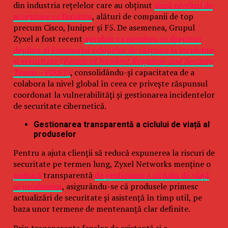
din industria rețelelor care au obținut
două niveluri de
acceptare ca furnizor
, alături de companii de top
precum Cisco, Juniper și F5. De asemenea, Grupul
Zyxel a fost recent
aprobat ca membru cu drepturi
depline al Forumului echipelor de răspuns la incidente
și securitate (
Forum of Incident Response and Security
Teams –
FIRST)
, consolidându-și capacitatea de a
colabora la nivel global în ceea ce privește răspunsul
coordonat la vulnerabilități și gestionarea incidentelor
de securitate cibernetică.
Gestionarea transparentă a ciclului de viață al
produselor
Pentru a ajuta clienții să reducă expunerea la riscuri de
securitate pe termen lung, Zyxel Networks menține o
politică
transparentă
de gestionare a ciclului de viață
al produselor
, asigurându-se că produsele primesc
actualizări de securitate și asistență în timp util, pe
baza unor termene de mentenanță clar definite.