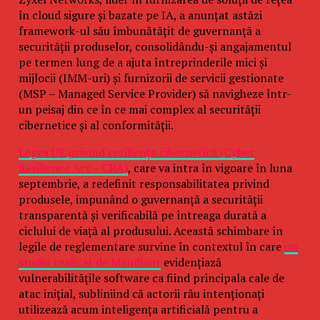
în cloud sigure și bazate pe IA, a anunțat astăzi
framework-ul său îmbunătățit de guvernanță a
securității produselor, consolidându-și angajamentul
pe termen lung de a ajuta întreprinderile mici și
mijlocii (IMM-uri) și furnizorii de servicii gestionate
(MSP – Managed Service Provider) să navigheze într-
un peisaj din ce în ce mai complex al securității
cibernetice și al conformității.
Legea UE privind reziliența cibernetică (Cyber
Resilience Act – CRA)
, care va intra în vigoare în luna
septembrie, a redefinit responsabilitatea privind
produsele, impunând o guvernanță a securității
transparentă și verificabilă pe întreaga durată a
ciclului de viață al produsului. Această schimbare în
legile de reglementare survine în contextul în care
un
studiu realizat de Mandiant
evidențiază
vulnerabilitățile software ca fiind principala cale de
atac inițial, subliniind că actorii rău intenționați
utilizează acum inteligența artificială pentru a