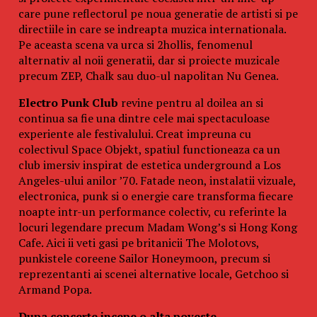
care pune reflectorul pe noua generatie de artisti si pe
directiile in care se indreapta muzica internationala.
Pe aceasta scena va urca si 2hollis, fenomenul
alternativ al noii generatii, dar si proiecte muzicale
precum ZEP, Chalk sau duo-ul napolitan Nu Genea.
Electro Punk Club
revine pentru al doilea an si
continua sa fie una dintre cele mai spectaculoase
experiente ale festivalului. Creat impreuna cu
colectivul Space Objekt, spatiul functioneaza ca un
club imersiv inspirat de estetica underground a Los
Angeles-ului anilor ’70. Fatade neon, instalatii vizuale,
electronica, punk si o energie care transforma fiecare
noapte intr-un performance colectiv, cu referinte la
locuri legendare precum Madam Wong’s si Hong Kong
Cafe. Aici ii veti gasi pe britanicii The Molotovs,
punkistele coreene Sailor Honeymoon, precum si
reprezentanti ai scenei alternative locale, Getchoo si
Armand Popa.
Dupa concerte incepe o alta poveste