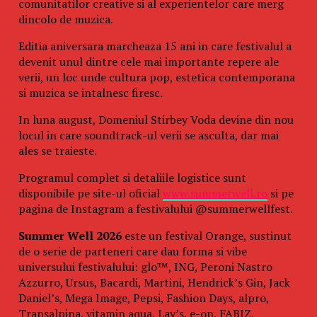
comunitatilor creative si al experientelor care merg
dincolo de muzica.
Editia aniversara marcheaza 15 ani in care festivalul a
devenit unul dintre cele mai importante repere ale
verii, un loc unde cultura pop, estetica contemporana
si muzica se intalnesc firesc.
In luna august, Domeniul Stirbey Voda devine din nou
locul in care soundtrack-ul verii se asculta, dar mai
ales se traieste.
Programul complet si detaliile logistice sunt
disponibile pe site-ul oficial
www.summerwell.ro
si pe
pagina de Instagram a festivalului @summerwellfest.
Summer Well 2026
este un festival Orange, sustinut
de o serie de parteneri care dau forma si vibe
universului festivalului: glo™, ING, Peroni Nastro
Azzurro, Ursus, Bacardi, Martini, Hendrick’s Gin, Jack
Daniel’s, Mega Image, Pepsi, Fashion Days, alpro,
Transalpina, vitamin aqua, Lay’s, e-on, FABIZ,