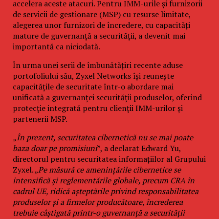
accelera aceste atacuri. Pentru IMM-urile și furnizorii
de servicii de gestionare (MSP) cu resurse limitate,
alegerea unor furnizori de încredere, cu capacități
mature de guvernanță a securității, a devenit mai
importantă ca niciodată.
În urma unei serii de îmbunătățiri recente aduse
portofoliului său, Zyxel Networks își reunește
capacitățile de securitate într-o abordare mai
unificată a guvernanței securității produselor, oferind
protecție integrată pentru clienții IMM-urilor și
partenerii MSP.
„În prezent, securitatea cibernetică nu se mai poate
baza doar pe promisiuni
”, a declarat Edward Yu,
directorul pentru securitatea informațiilor al Grupului
Zyxel. „
Pe măsură ce amenințările cibernetice se
intensifică și reglementările globale, precum CRA în
cadrul UE, ridică așteptările privind responsabilitatea
produselor și a firmelor producătoare, încrederea
trebuie câștigată printr-o guvernanță a securității