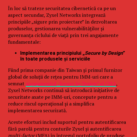
În loc să trateze securitatea cibernetică ca pe un
aspect secundar, Zyxel Networks integrează
principiile „sigure prin proiectare” în dezvoltarea
produselor, gestionarea vulnerabilităților și
guvernanța ciclului de viață prin trei angajamente
fundamentale:
Implementarea principiului „
Secure by Design
”
în toate produsele și serviciile
Fiind prima companie din Taiwan și primul furnizor
global de soluții de rețea pentru IMM-uri care a
semnat
angajamentul „Secure by Design” al CISA
,
Zyxel Networks continuă să introducă inițiative de
securitate axate pe IMM-uri, concepute pentru a
reduce riscul operațional și a simplifica
implementarea securizată.
Aceste eforturi includ suportul pentru autentificarea
fără parolă pentru conturile Zyxel și autentificarea
multi-factor
(MFA) în întregul portofoliu de produse