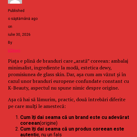
Published
o săptămână ago
on
iulie 30, 2026
By
b2bseo
Piața e plină de branduri care „arată” coreean: ambalaj
minimalist, ingrediente la modă, estetica dewy,
promisiunea de glass skin. Dar, așa cum am văzut și în
cazul unor branduri europene confundate constant cu
K-Beauty, aspectul nu spune nimic despre origine.
Așa că hai să lămurim, practic, două întrebări diferite
pe care mulți le amestecă:
Cum îți dai seama că un brand este cu adevărat
coreean
(origine)
Cum îți dai seama că un produs coreean este
autentic
, nu un fals