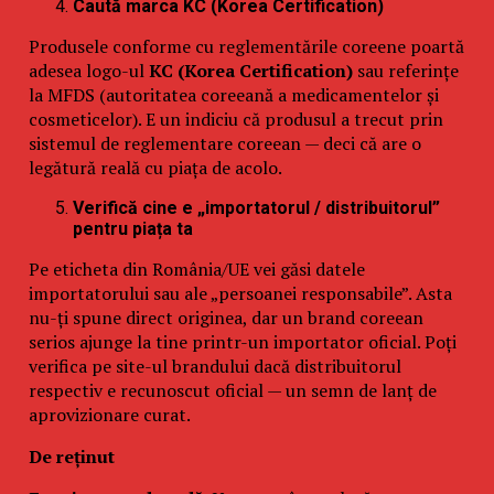
Caută marca KC (Korea Certification)
Produsele conforme cu reglementările coreene poartă
adesea logo-ul
KC (Korea Certification)
sau referințe
la MFDS (autoritatea coreeană a medicamentelor și
cosmeticelor). E un indiciu că produsul a trecut prin
sistemul de reglementare coreean — deci că are o
legătură reală cu piața de acolo.
Verifică cine e „importatorul / distribuitorul”
pentru piața ta
Pe eticheta din România/UE vei găsi datele
importatorului sau ale „persoanei responsabile”. Asta
nu-ți spune direct originea, dar un brand coreean
serios ajunge la tine printr-un importator oficial. Poți
verifica pe site-ul brandului dacă distribuitorul
respectiv e recunoscut oficial — un semn de lanț de
aprovizionare curat.
De reținut