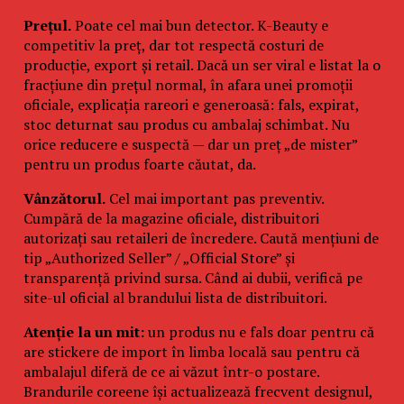
Prețul.
Poate cel mai bun detector. K-Beauty e
competitiv la preț, dar tot respectă costuri de
producție, export și retail. Dacă un ser viral e listat la o
fracțiune din prețul normal, în afara unei promoții
oficiale, explicația rareori e generoasă: fals, expirat,
stoc deturnat sau produs cu ambalaj schimbat. Nu
orice reducere e suspectă — dar un preț „de mister”
pentru un produs foarte căutat, da.
Vânzătorul.
Cel mai important pas preventiv.
Cumpără de la magazine oficiale, distribuitori
autorizați sau retaileri de încredere. Caută mențiuni de
tip „Authorized Seller” / „Official Store” și
transparență privind sursa. Când ai dubii, verifică pe
site-ul oficial al brandului lista de distribuitori.
Atenție la un mit:
un produs nu e fals doar pentru că
are stickere de import în limba locală sau pentru că
ambalajul diferă de ce ai văzut într-o postare.
Brandurile coreene își actualizează frecvent designul,