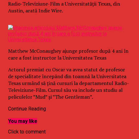
Radio-Televiziune-Film a Universitatăţii Texas, din
Austin, arată Indie Wire.
Matthew McConaughey ajunge profesor după 4 ani în
care a fost instructor la Universitatea Texas
Actorul premiat cu Oscar va avea statut de profesor
de specialitate începând din toamnă la Universitatea
Texas urmând să ţină cursuri la departamentul Radio-
Televiziune-Film. Cursul său va include un studiu al
peliculelor ”Mud” şi ”The Gentleman”.
McConaughey era deja instructor vizitator al
Continue Reading
Universităţii din Austin din 2015.
You may like
Universitatea a dat publicităţii un comunicat potrivit
Click to comment
căruia numirea se datorează ”activităţii sale