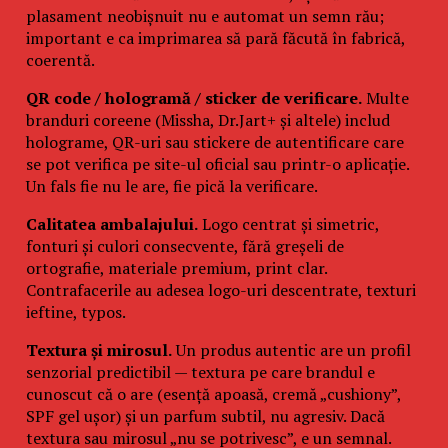
plasament neobișnuit nu e automat un semn rău;
important e ca imprimarea să pară făcută în fabrică,
coerentă.
QR code / hologramă / sticker de verificare.
Multe
branduri coreene (Missha, Dr.Jart+ și altele) includ
holograme, QR-uri sau stickere de autentificare care
se pot verifica pe site-ul oficial sau printr-o aplicație.
Un fals fie nu le are, fie pică la verificare.
Calitatea ambalajului.
Logo centrat și simetric,
fonturi și culori consecvente, fără greșeli de
ortografie, materiale premium, print clar.
Contrafacerile au adesea logo-uri descentrate, texturi
ieftine, typos.
Textura și mirosul.
Un produs autentic are un profil
senzorial predictibil — textura pe care brandul e
cunoscut că o are (esență apoasă, cremă „cushiony”,
SPF gel ușor) și un parfum subtil, nu agresiv. Dacă
textura sau mirosul „nu se potrivesc”, e un semnal.