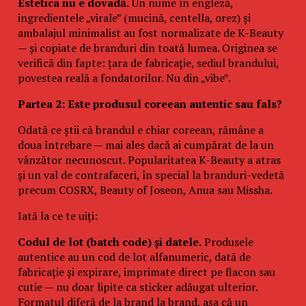
Estetica nu e dovadă.
Un nume în engleză,
ingredientele „virale” (mucină, centella, orez) și
ambalajul minimalist au fost normalizate de K-Beauty
— și copiate de branduri din toată lumea. Originea se
verifică din fapte: țara de fabricație, sediul brandului,
povestea reală a fondatorilor. Nu din „vibe”.
Partea 2: Este produsul coreean autentic sau fals?
Odată ce știi că brandul e chiar coreean, rămâne a
doua întrebare — mai ales dacă ai cumpărat de la un
vânzător necunoscut. Popularitatea K-Beauty a atras
și un val de contrafaceri, în special la branduri-vedetă
precum COSRX, Beauty of Joseon, Anua sau Missha.
Iată la ce te uiți:
Codul de lot (batch code) și datele.
Produsele
autentice au un cod de lot alfanumeric, dată de
fabricație și expirare, imprimate direct pe flacon sau
cutie — nu doar lipite ca sticker adăugat ulterior.
Formatul diferă de la brand la brand, așa că un