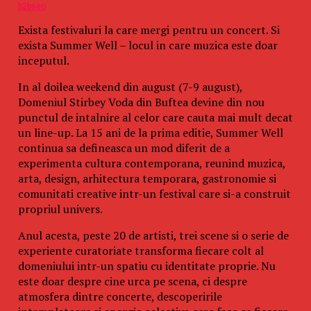
Don't Miss
b2bseo
Exista festivaluri la care mergi pentru un concert. Si
Cat de importanta este o camera auto?
exista Summer Well – locul in care muzica este doar
inceputul.
In al doilea weekend din august (7-9 august),
Domeniul Stirbey Voda din Buftea devine din nou
punctul de intalnire al celor care cauta mai mult decat
un line-up. La 15 ani de la prima editie, Summer Well
continua sa defineasca un mod diferit de a
experimenta cultura contemporana, reunind muzica,
arta, design, arhitectura temporara, gastronomie si
comunitati creative intr-un festival care si-a construit
propriul univers.
Anul acesta, peste 20 de artisti, trei scene si o serie de
experiente curatoriate transforma fiecare colt al
domeniului intr-un spatiu cu identitate proprie. Nu
este doar despre cine urca pe scena, ci despre
atmosfera dintre concerte, descoperirile