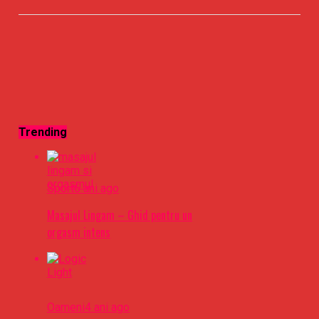
Trending
Sport
6 ani ago
Masajul Lingam – Ghid pentru un
orgasm intens
Oameni
4 ani ago