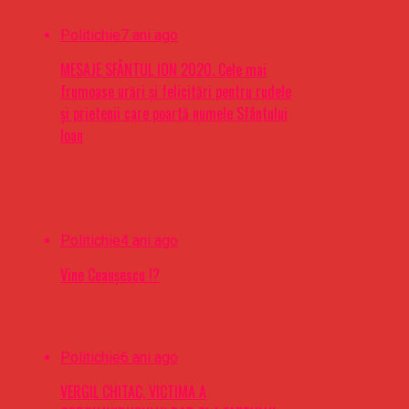
Politichie
7 ani ago
MESAJE SFÂNTUL ION 2020. Cele mai
frumoase urări şi felicitări pentru rudele
şi prietenii care poartă numele Sfântului
Ioan
Politichie
4 ani ago
Vine Ceaușescu !?
Politichie
6 ani ago
VERGIL CHITAC, VICTIMA A