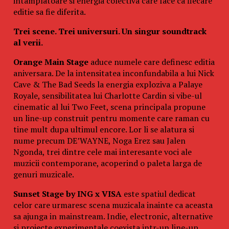
intamplatoare si energia colectiva care face ca fiecare
editie sa fie diferita.
Trei scene. Trei universuri. Un singur soundtrack
al verii.
Orange Main Stage
aduce numele care definesc editia
aniversara. De la intensitatea inconfundabila a lui Nick
Cave & The Bad Seeds la energia exploziva a Palaye
Royale, sensibilitatea lui Charlotte Cardin si vibe-ul
cinematic al lui Two Feet, scena principala propune
un line-up construit pentru momente care raman cu
tine mult dupa ultimul encore. Lor li se alatura si
nume precum DE’WAYNE, Noga Erez sau Jalen
Ngonda, trei dintre cele mai interesante voci ale
muzicii contemporane, acoperind o paleta larga de
genuri muzicale.
Sunset Stage by ING x VISA
este spatiul dedicat
celor care urmaresc scena muzicala inainte ca aceasta
sa ajunga in mainstream. Indie, electronic, alternative
si proiecte experimentale coexista intr-un line-up