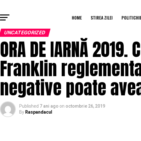
HOME
STIREA ZILEI
POLITICHI
UNCATEGORIZED
ORA DE IARNĂ 2019.
Franklin reglementa
negative poate avea
Published
7 ani ago
on
octombrie 26, 2019
By
Raspandacul