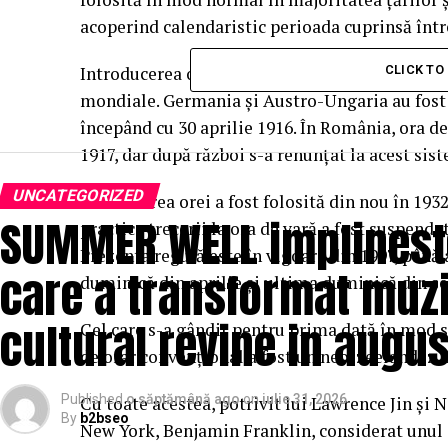
acoperind calendaristic perioada cuprinsă între
Introducerea orei de vară s-a născut ca o neces
CLICK T
mondiale. Germania şi Austro-Ungaria au fost 
începând cu 30 aprilie 1916. În România, ora de
1917, dar după război s-a renunţat la acest sis
UNCATEGORIZED
Modificarea orei a fost folosită din nou în 1932
SUMMER WELL implineste 
practica trecerii la ora de vară a fost suspend
Prezenta regulă este în vigoare din 1997, până
care a transformat muzi
duminică din aprilie şi ultima duminică din se
cultural revine in augus
Cel care s-a gândit pentru prima dată în mod se
de orar convenţional a fost un neo-zeelandez 
Published
o săptămână ago
on
iulie 31, 2026
Cu toate acestea, potrivit lui Lawrence Jin şi N
By
b2bseo
New York, Benjamin Franklin, considerat unul d