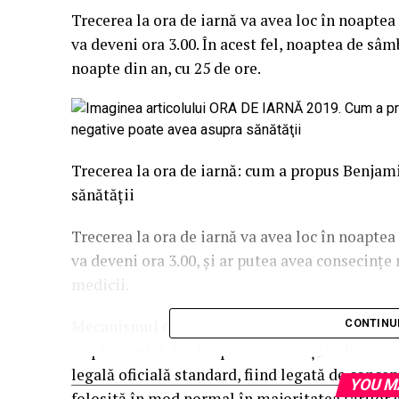
Trecerea la ora de iarnă va avea loc în noapte
va deveni ora 3.00. În acest fel, noaptea de s
noapte din an, cu 25 de ore.
Trecerea la ora de iarnă: cum a propus Benjam
sănătăţii
Trecerea la ora de iarnă va avea loc în noapte
va deveni ora 3.00, şi ar putea avea consecinţe
medicii.
Mecanismul de schimbare a orei este folosit în
CONTINU
implementat de alte peste 100 de ţări din între
legală oficială standard, fiind legată de conce
YOU M
folosită în mod normal în majoritatea ţărilor şi