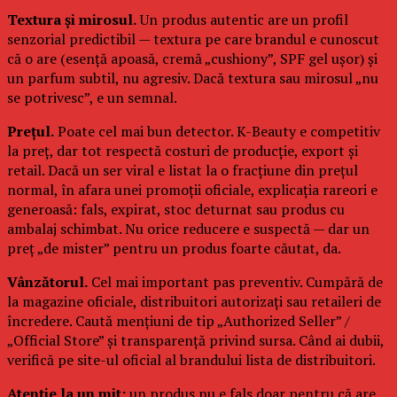
Textura și mirosul.
Un produs autentic are un profil
senzorial predictibil — textura pe care brandul e cunoscut
că o are (esență apoasă, cremă „cushiony”, SPF gel ușor) și
un parfum subtil, nu agresiv. Dacă textura sau mirosul „nu
se potrivesc”, e un semnal.
Prețul.
Poate cel mai bun detector. K-Beauty e competitiv
la preț, dar tot respectă costuri de producție, export și
retail. Dacă un ser viral e listat la o fracțiune din prețul
normal, în afara unei promoții oficiale, explicația rareori e
generoasă: fals, expirat, stoc deturnat sau produs cu
ambalaj schimbat. Nu orice reducere e suspectă — dar un
preț „de mister” pentru un produs foarte căutat, da.
Vânzătorul.
Cel mai important pas preventiv. Cumpără de
la magazine oficiale, distribuitori autorizați sau retaileri de
încredere. Caută mențiuni de tip „Authorized Seller” /
„Official Store” și transparență privind sursa. Când ai dubii,
verifică pe site-ul oficial al brandului lista de distribuitori.
Atenție la un mit:
un produs nu e fals doar pentru că are