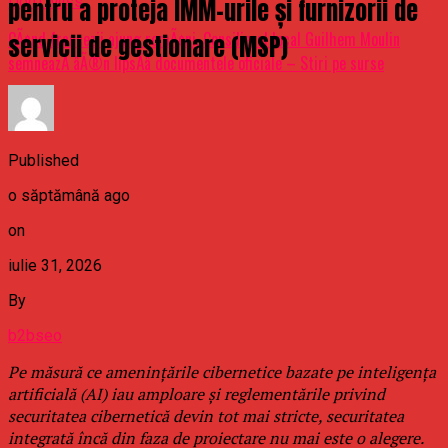
Don't Miss
pentru a proteja IMM-urile și furnizorii de
CÃ¢nd francezii ajung romÃ¢ni. Consilierul local Guilhem Moulin
servicii de gestionare (MSP)
semneazÄ âÃ®n lipsÄâ documentele oficiale – Stiri pe surse
Published
o săptămână ago
on
iulie 31, 2026
By
b2bseo
Pe măsură ce amenințările cibernetice bazate pe inteligența
artificială (AI) iau amploare și reglementările privind
securitatea cibernetică devin tot mai stricte, securitatea
integrată încă din faza de proiectare nu mai este o alegere.