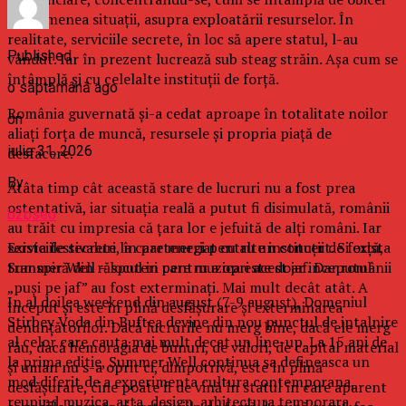
în asemenea situații, asupra exploatării resurselor. În
realitate, serviciile secrete, în loc să apere statul, l-au
Published
vândut. Iar în prezent lucrează sub steag străin. Așa cum se
întâmplă și cu celelalte instituții de forță.
o săptămână ago
România guvernată și-a cedat aproape în totalitate noilor
on
aliați forța de muncă, resursele și propria piață de
iulie 31, 2026
desfacere.
By
Atâta timp cât această stare de lucruri nu a fost prea
ostentativă, iar situația reală a putut fi disimulată, românii
b2bseo
au trăit cu impresia că țara lor e jefuită de alți români. Iar
Exista festivaluri la care mergi pentru un concert. Si exista
serviciile secrete, în parteneriat cu alte instituții de forță,
Summer Well – locul in care muzica este doar inceputul.
transpiră din răsputeri pentru a opri acest jaf. Dar românii
„puși pe jaf” au fost exterminați. Mai mult decât atât. A
In al doilea weekend din august (7-9 august), Domeniul
început și este în plină desfășurare și exterminarea
Stirbey Voda din Buftea devine din nou punctul de intalnire
denunțătorilor. Dacă lucrurile nu merg bine, dacă ele merg
al celor care cauta mai mult decat un line-up. La 15 ani de
rău, dacă hemoragia de bunuri, de valori, de capital material
la prima editie, Summer Well continua sa defineasca un
și uman nu s-a oprit ci, dimpotrivă, este în plină
mod diferit de a experimenta cultura contemporana,
desfășurare, cine poate fi de vină în statul în care aparent
reunind muzica, arta, design, arhitectura temporara,