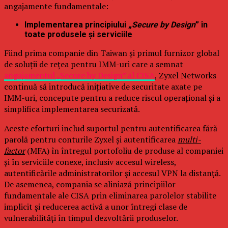
angajamente fundamentale:
Implementarea principiului „
Secure by Design
” în
toate produsele și serviciile
Fiind prima companie din Taiwan și primul furnizor global
de soluții de rețea pentru IMM-uri care a semnat
angajamentul „Secure by Design” al CISA
, Zyxel Networks
continuă să introducă inițiative de securitate axate pe
IMM-uri, concepute pentru a reduce riscul operațional și a
simplifica implementarea securizată.
Aceste eforturi includ suportul pentru autentificarea fără
parolă pentru conturile Zyxel și autentificarea
multi-
factor
(MFA) în întregul portofoliu de produse al companiei
și în serviciile conexe, inclusiv accesul wireless,
autentificările administratorilor și accesul VPN la distanță.
De asemenea, compania se aliniază principiilor
fundamentale ale CISA prin eliminarea parolelor stabilite
implicit și reducerea activă a unor întregi clase de
vulnerabilități în timpul dezvoltării produselor.