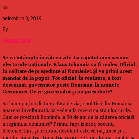
on
noiembrie 3, 2019
By
Raspandacul
Se va întâmpla în câteva zile. La capătul unei sesiuni
electorale naționale. Klaus Iohannis va fi reales. Oficial,
în calitate de președinte al României. Și va primi acest
mandat de la popor. Tot oficial. În realitate, a fost
desemnat. guvernator peste România. În numele
Germaniei. De ce guvernator și nu președinte?
Să luăm puțină distanță față de viața politică din România,
aparent învolburată. Să vedem la rece cum stau lucrurile.
Cum se prezintă România la 30 de ani de la căderea oficială
a regimului comunist? Primul fapt izbitor, șocant,
deconcertant și profund dezolant este că națiunea și-a
pierdut industria. Industria proprie. Capitalul național e ca