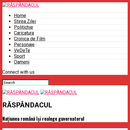
Home
Stirea Zilei
Politichie
Caricatura
Cronica de Film
Personaje
VeDeTe
Sport
Oameni
Connect with us
RĂSPÂNDACUL
Națiunea română își realege guvernatorul