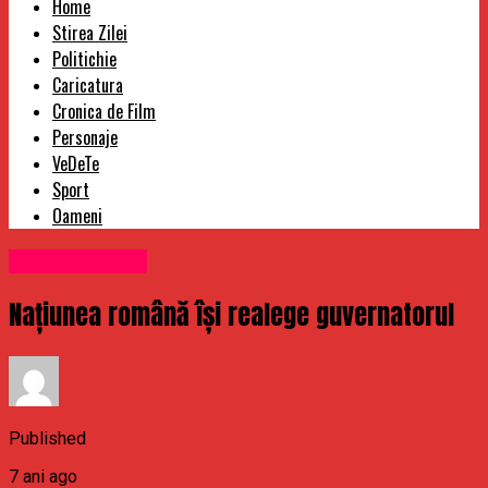
Home
Stirea Zilei
Politichie
Caricatura
Cronica de Film
Personaje
VeDeTe
Sport
Oameni
Uncategorized
Națiunea română își realege guvernatorul
Published
7 ani ago