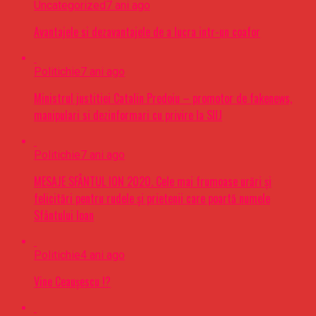
Uncategorized
7 ani ago
Avantajele si dezavantajele de a lucra intr-un coafor
Politichie
7 ani ago
Ministrul justitiei Catalin Predoiu – promotor de fakenews,
manipulari si dezinformari cu privire la SIIJ
Politichie
7 ani ago
MESAJE SFÂNTUL ION 2020. Cele mai frumoase urări şi
felicitări pentru rudele şi prietenii care poartă numele
Sfântului Ioan
Politichie
4 ani ago
Vine Ceaușescu !?