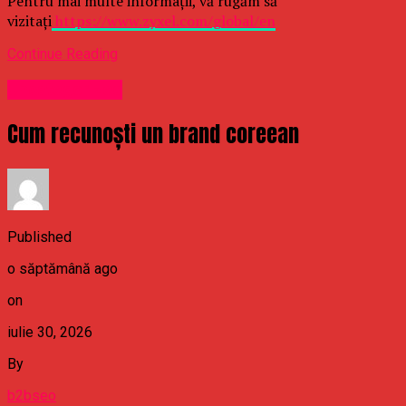
Pentru mai multe informații, vă rugăm să
vizitați
https://www.zyxel.com/global/en
Continue Reading
Uncategorized
Cum recunoști un brand coreean
Published
o săptămână ago
on
iulie 30, 2026
By
b2bseo