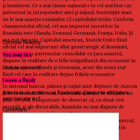
și inexistent. Ce a mai rămas național e în cel mai bun caz
pulverizat în întreprinderi mici și mijocii. Societățile mari
nu le mai aparțin românilor. Ci capitalului străin. Conform
clasamentului oficial, cel mai importat investitor în
România este Olanda. Urmează Germania. Franța. Italia. Și
așa mai departe. Capitalul american, Statele Unite fiind
Continue Reading
oficial cel mai important aliat geostrategic al României,
aflată într-un parteneriat consolidat cu țara noastră,
You may like
dispune în realitate de o felie insignifiantă din economie în
comparație cu Olanda și Germania, acest din urmă stat
Click to comment
fiind cel care în realitate deține frâiele economice
Leave a Reply
În sistemul bancar, pâinea și cuțiul sunt deținute de Austria
și de Germania. Din nou, Germania aparent se află într-un
Adresa ta de email nu va fi publicată.
Câmpurile obligatorii
sunt marcate cu
*
plan secund. E important de observat că, cu două-trei
excepții, și ele discutabile, România nu mai dispune de
Comentariu
*
niciun sistem propriu bancar. Prin urmare, într-o
competiție industrială pe care am scăpat-o de sub control,
decizia în ceea ce privește acordarea de credite pentru
dezvoltare și dobânzile acestora, este pe alte mâini.