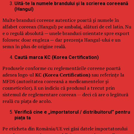
Uită-te la numele brandului și la scrierea coreeană
(Hangul)
Multe branduri coreene autentice poartă și numele în
alfabet coreean (Hangul) pe ambalaj, alături de cel latin. Nu
e o regulă absolută — unele branduri orientate spre export
folosesc doar engleza — dar prezența Hangul-ului e un
semn în plus de origine reală.
Caută marca KC (Korea Certification)
Produsele conforme cu reglementările coreene poartă
adesea logo-ul
KC (Korea Certification)
sau referințe la
MFDS (autoritatea coreeană a medicamentelor și
cosmeticelor). E un indiciu că produsul a trecut prin
sistemul de reglementare coreean — deci că are o legătură
reală cu piața de acolo.
Verifică cine e „importatorul / distribuitorul” pentru
piața ta
Pe eticheta din România/UE vei găsi datele importatorului