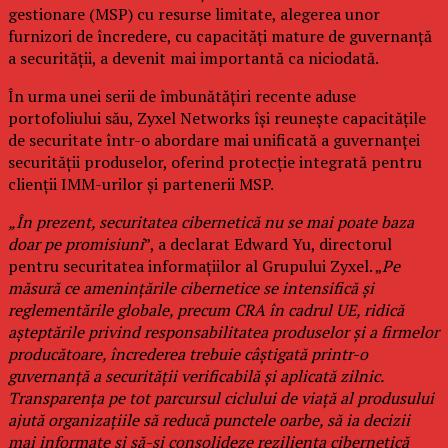
gestionare (MSP) cu resurse limitate, alegerea unor
furnizori de încredere, cu capacități mature de guvernanță
a securității, a devenit mai importantă ca niciodată.
În urma unei serii de îmbunătățiri recente aduse
portofoliului său, Zyxel Networks își reunește capacitățile
de securitate într-o abordare mai unificată a guvernanței
securității produselor, oferind protecție integrată pentru
clienții IMM-urilor și partenerii MSP.
„În prezent, securitatea cibernetică nu se mai poate baza
doar pe promisiuni
”, a declarat Edward Yu, directorul
pentru securitatea informațiilor al Grupului Zyxel. „
Pe
măsură ce amenințările cibernetice se intensifică și
reglementările globale, precum CRA în cadrul UE, ridică
așteptările privind responsabilitatea produselor și a firmelor
producătoare, încrederea trebuie câștigată printr-o
guvernanță a securității verificabilă și aplicată zilnic.
Transparența pe tot parcursul ciclului de viață al produsului
ajută organizațiile să reducă punctele oarbe, să ia decizii
mai informate și să-și consolideze reziliența cibernetică