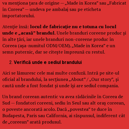
va menționa țara de origine — „Made in Korea” sau „Fabricat
în Coreea” — undeva pe ambalaj sau pe eticheta
importatorului.
Atenție însă:
locul de fabricație nu e totuna cu locul
unde e „acasă” brandul.
Unele branduri coreene produc și
în alte țări, iar unele branduri non-coreene produc în
Coreea (așa-numitul ODM/OEM). „Made in Korea” e un
semn puternic, dar se citește împreună cu restul.
Verifică unde e sediul brandului
Aici se lămuresc cele mai multe confuzii. Intră pe site-ul
oficial al brandului, la secțiunea „About” / „Our story”, și
caută unde a fost fondat și unde își are sediul compania.
Un brand coreean autentic va avea rădăcinile în Coreea de
Sud — fondatori coreeni, sediu în Seul sau alt oraș coreean,
o poveste ancorată acolo. Dacă „povestea” te duce în
Budapesta, Paris sau California, ai răspunsul, indiferent cât
de „coreean” arată produsul.