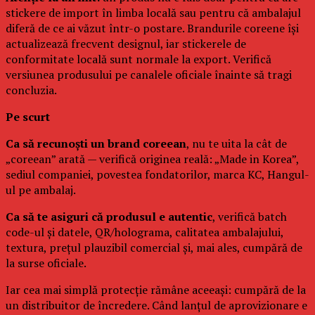
stickere de import în limba locală sau pentru că ambalajul
diferă de ce ai văzut într-o postare. Brandurile coreene își
actualizează frecvent designul, iar stickerele de
conformitate locală sunt normale la export. Verifică
versiunea produsului pe canalele oficiale înainte să tragi
concluzia.
Pe scurt
Ca să recunoști un brand coreean
, nu te uita la cât de
„coreean” arată — verifică originea reală: „Made in Korea”,
sediul companiei, povestea fondatorilor, marca KC, Hangul-
ul pe ambalaj.
Ca să te asiguri că produsul e autentic
, verifică batch
code-ul și datele, QR/holograma, calitatea ambalajului,
textura, prețul plauzibil comercial și, mai ales, cumpără de
la surse oficiale.
Iar cea mai simplă protecție rămâne aceeași: cumpără de la
un distribuitor de încredere. Când lanțul de aprovizionare e