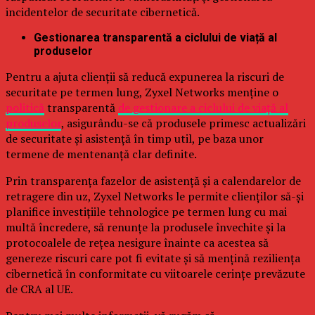
incidentelor de securitate cibernetică.
Gestionarea transparentă a ciclului de viață al
produselor
Pentru a ajuta clienții să reducă expunerea la riscuri de
securitate pe termen lung, Zyxel Networks menține o
politică
transparentă
de gestionare a ciclului de viață al
produselor
, asigurându-se că produsele primesc actualizări
de securitate și asistență în timp util, pe baza unor
termene de mentenanță clar definite.
Prin transparența fazelor de asistență și a calendarelor de
retragere din uz, Zyxel Networks le permite clienților să-și
planifice investițiile tehnologice pe termen lung cu mai
multă încredere, să renunțe la produsele învechite și la
protocoalele de rețea nesigure înainte ca acestea să
genereze riscuri care pot fi evitate și să mențină reziliența
cibernetică în conformitate cu viitoarele cerințe prevăzute
de CRA al UE.