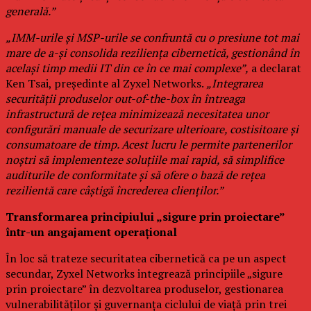
generală.”
„IMM-urile și MSP-urile se confruntă cu o presiune tot mai
mare de a-și consolida reziliența cibernetică, gestionând în
același timp medii IT din ce în ce mai complexe”,
a declarat
Ken Tsai, președinte al Zyxel Networks.
„Integrarea
securității produselor out-of-the-box în întreaga
infrastructură de rețea minimizează necesitatea unor
configurări manuale de securizare ulterioare, costisitoare și
consumatoare de timp. Acest lucru le permite partenerilor
noștri să implementeze soluțiile mai rapid, să simplifice
auditurile de conformitate și să ofere o bază de rețea
rezilientă care câștigă încrederea clienților.”
Transformarea principiului „sigure prin proiectare”
într-un angajament operațional
În loc să trateze securitatea cibernetică ca pe un aspect
secundar, Zyxel Networks integrează principiile „sigure
prin proiectare” în dezvoltarea produselor, gestionarea
vulnerabilităților și guvernanța ciclului de viață prin trei