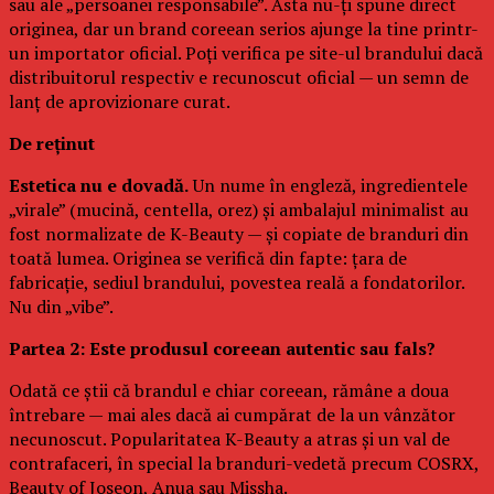
sau ale „persoanei responsabile”. Asta nu-ți spune direct
originea, dar un brand coreean serios ajunge la tine printr-
un importator oficial. Poți verifica pe site-ul brandului dacă
distribuitorul respectiv e recunoscut oficial — un semn de
lanț de aprovizionare curat.
De reținut
Estetica nu e dovadă.
Un nume în engleză, ingredientele
„virale” (mucină, centella, orez) și ambalajul minimalist au
fost normalizate de K-Beauty — și copiate de branduri din
toată lumea. Originea se verifică din fapte: țara de
fabricație, sediul brandului, povestea reală a fondatorilor.
Nu din „vibe”.
Partea 2: Este produsul coreean autentic sau fals?
Odată ce știi că brandul e chiar coreean, rămâne a doua
întrebare — mai ales dacă ai cumpărat de la un vânzător
necunoscut. Popularitatea K-Beauty a atras și un val de
contrafaceri, în special la branduri-vedetă precum COSRX,
Beauty of Joseon, Anua sau Missha.