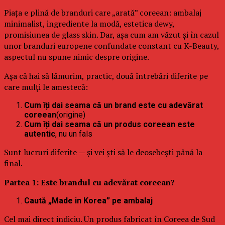
Piața e plină de branduri care „arată” coreean: ambalaj
minimalist, ingrediente la modă, estetica dewy,
promisiunea de glass skin. Dar, așa cum am văzut și în cazul
unor branduri europene confundate constant cu K-Beauty,
aspectul nu spune nimic despre origine.
Așa că hai să lămurim, practic, două întrebări diferite pe
care mulți le amestecă:
Cum îți dai seama că un brand este cu adevărat
coreean
(origine)
Cum îți dai seama că un produs coreean este
autentic
, nu un fals
Sunt lucruri diferite — și vei ști să le deosebești până la
final.
Partea 1: Este brandul cu adevărat coreean?
Caută „Made in Korea” pe ambalaj
Cel mai direct indiciu. Un produs fabricat în Coreea de Sud