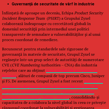
Guvernanță de securitate de vârf în industrie
Înființată de aproape un deceniu, Echipa
Product Security
Incident Response Team
(PSIRT) a Grupului Zyxel
colaborează îndeaproape cu cercetătorii globali în
domeniul securității prin intermediul unei politici
transparente de semnalare a vulnerabilităților și al unui
proces coordonat de remediere.
Recunoscut pentru standardele sale riguroase de
guvernanță în materie de securitate, Grupul Zyxel se
regăsește într-un grup select de autorități de numerotare
CVE (
CVE Numbering
Authorities – CNA) din industria
rețelelor care au obținut
două niveluri de acceptare ca
furnizor
, alături de companii de top precum Cisco, Juniper
și F5. De asemenea, Grupul Zyxel a fost recent
aprobat ca
membru cu drepturi depline al Forumului echipelor de
răspuns la incidente și securitate (
Forum of Incident
Response and Security Teams –
FIRST)
, consolidându-și
capacitatea de a colabora la nivel global în ceea ce privește
răspunsul coordonat la vulnerabilități și gestionarea