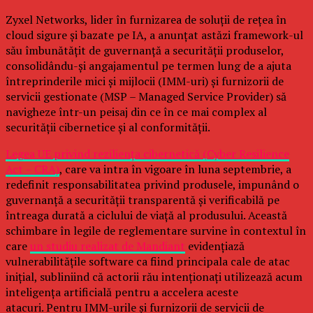
Zyxel Networks, lider în furnizarea de soluții de rețea în
cloud sigure și bazate pe IA, a anunțat astăzi framework-ul
său îmbunătățit de guvernanță a securității produselor,
consolidându-și angajamentul pe termen lung de a ajuta
întreprinderile mici și mijlocii (IMM-uri) și furnizorii de
servicii gestionate (MSP – Managed Service Provider) să
navigheze într-un peisaj din ce în ce mai complex al
securității cibernetice și al conformității.
Legea UE privind reziliența cibernetică (Cyber Resilience
Act – CRA)
, care va intra în vigoare în luna septembrie, a
redefinit responsabilitatea privind produsele, impunând o
guvernanță a securității transparentă și verificabilă pe
întreaga durată a ciclului de viață al produsului. Această
schimbare în legile de reglementare survine în contextul în
care
un studiu realizat de Mandiant
evidențiază
vulnerabilitățile software ca fiind principala cale de atac
inițial, subliniind că actorii rău intenționați utilizează acum
inteligența artificială pentru a accelera aceste
atacuri. Pentru IMM-urile și furnizorii de servicii de