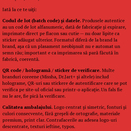
Iată la ce te uiți:
Codul de lot (batch code) și datele.
Produsele autentice
au un cod de lot alfanumeric, dată de fabricație și expirare,
imprimate direct pe flacon sau cutie — nu doar lipite ca
sticker adăugat ulterior. Formatul diferă de la brand la
brand, așa că un plasament neobișnuit nu e automat un
semn rău; important e ca imprimarea să pară făcută în
fabrică, coerentă.
QR code / hologramă / sticker de verificare.
Multe
branduri coreene (Missha, Dr.Jart+ și altele) includ
holograme, QR-uri sau stickere de autentificare care se pot
verifica pe site-ul oficial sau printr-o aplicație. Un fals fie
nu le are, fie pică la verificare.
Calitatea ambalajului.
Logo centrat și simetric, fonturi și
culori consecvente, fără greșeli de ortografie, materiale
premium, print clar. Contrafacerile au adesea logo-uri
descentrate, texturi ieftine, typos.