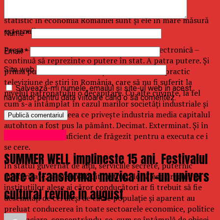
Serviciile care ocupă o pondere importantă în plan
statistic în economia României sunt și ele în mare măsură
externalizate.
Nume
*
Presa – și în special presa audio-vizuală și electronică –
Email
*
continuă să reprezinte o putere în stat. A patra putere. Și
Site web
prima putere extraconstituțională. Nu există practic
televiziune de știri în România, care să nu fi suferit la
Salvează-mi numele, emailul și site-ul web în acest
nivelul patronatului o decapitare. Cu alte cuvinte, la fel
navigator pentru data viitoare când o să comentez.
cum s-a întâmplat în cazul marilor societăți industriale și
comerciale, și în ceea ce privește industria media capitalul
autohton a fost pus la pământ. Decimat. Exterminat. Și în
Uncategorized
cel mai bun caz suficient de frăgezit pentru a executa ce i
se cere.
SUMMER WELL implineste 15 ani. Festivalul
În statul guvernat de alții, serviciile secrete, puternic
care a transformat muzica intr-un univers
militarizate, s-au substituit instituțiilor alese precum și
instituțiilor alese ai căror conducători ar fi trebuit să fie
cultural revine in august
desemnați de cei aleși de către populație și aparent au
preluat conducerea în toate sectoarele economice, politice
și financiare, concentrându-se, cum se întâmplă de obicei