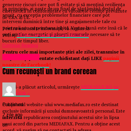
genereze riscuri care pot fi evitate și să mențină reziliența
În principiu, ai parte de un final de săptămână destul de
cibernetică în conformitate cu viitoarele cerințe prevăzute
reuşit, cu excepţia problemelor financiare care pot
de CRA al UE.
interveni duminică între tine şi angajamentele tale cu
prietenii sau cu persoana iubită. Vestea bună este însă că le
Pentru mai multe informații, vă rugăm să
poţi susţine energetic şi găseşti resursele necesare să te
vizitați
https://www.zyxel.com/global/en
bucuri de timpul liber.
Continue Reading
Pentru cele mai importante ştiri ale zilei, transmise în
Uncategorized
timp real şi prezentate echidistant daţi LIKE
paginii
noastre de Facebook
!
Cum recunoști un brand coreean
Dacă ţi-a plăcut articolul, urmăreşte
MEDIAFAX.RO pe
FACEBOOK »
Conținutul website-ului www.mediafax.ro este destinat
Published
exclusiv informării și uzului dumneavoastră personal. Este
7 zile ago
interzisă
republicarea conținutului acestui site în lipsa
unui acord din partea MEDIAFAX. Pentru a obține acest
on
acord, vă rugăm să ne contactați la adresa