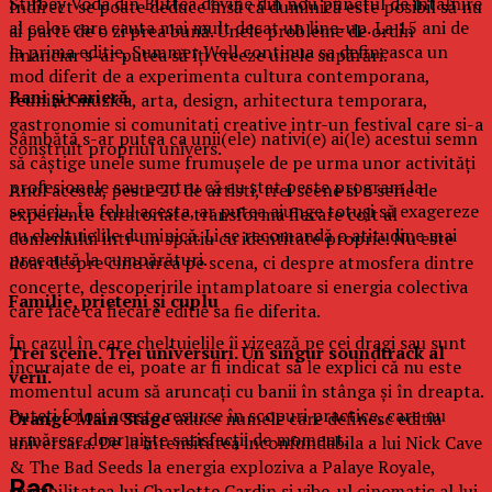
Stirbey Voda din Buftea devine din nou punctul de intalnire
Indirect se poate deduce însă că duminică este posibil să nu
al celor care cauta mai mult decat un line-up. La 15 ani de
ai parte de o zi prea bună. Unele probleme de ordin
la prima editie, Summer Well continua sa defineasca un
financiar s-ar putea să îţi creeze unele supărări.
mod diferit de a experimenta cultura contemporana,
Bani şi carieră
reunind muzica, arta, design, arhitectura temporara,
gastronomie si comunitati creative intr-un festival care si-a
Sâmbătă s-ar putea ca unii(ele) nativi(e) ai(le) acestui semn
construit propriul univers.
să câştige unele sume frumuşele de pe urma unor activităţi
profesionale sau pentru că au stat peste program la
Anul acesta, peste 20 de artisti, trei scene si o serie de
serviciu. În felul acesta, ar putea ajunge totuşi să exagereze
experiente curatoriate transforma fiecare colt al
cu cheltuielile duminică. Li se recomandă o atitudine mai
domeniului intr-un spatiu cu identitate proprie. Nu este
precaută la cumpărături.
doar despre cine urca pe scena, ci despre atmosfera dintre
concerte, descoperirile intamplatoare si energia colectiva
Familie, prieteni şi cuplu
care face ca fiecare editie sa fie diferita.
În cazul în care cheltuielile îi vizează pe cei dragi sau sunt
Trei scene. Trei universuri. Un singur soundtrack al
încurajate de ei, poate ar fi indicat să le explici că nu este
verii.
momentul acum să aruncaţi cu banii în stânga şi în dreapta.
Puteţi folosi aceste resurse în scopuri practice, care nu
Orange Main Stage
aduce numele care definesc editia
urmăresc doar nişte satisfacţii de moment.
aniversara. De la intensitatea inconfundabila a lui Nick Cave
& The Bad Seeds la energia exploziva a Palaye Royale,
Rac
sensibilitatea lui Charlotte Cardin si vibe-ul cinematic al lui