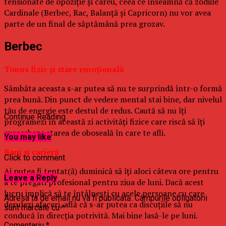
tensionate de opoziţie şi careu, ceea ce înseamnă că zodiile
Cardinale (Berbec, Rac, Balanţă şi Capricorn) nu vor avea
parte de un final de săptămână prea grozav.
Berbec
Tonus fizic şi stare emoţională
Sâmbăta aceasta s-ar putea să nu te surprindă într-o formă
prea bună. Din punct de vedere mental stai bine, dar nivelul
tău de energie este destul de redus. Caută să nu îţi
Continue Reading
programezi în această zi activităţi fizice care riscă să îţi
exacerbeze starea de oboseală în care te afli.
You may like
Bani şi carieră
Click to comment
Ai putea fi tentat(ă) duminică să îţi aloci câteva ore pentru
Leave a Reply
a te pregăti profesional pentru ziua de luni. Dacă acest
lucru implică să te întâlneşti cu acele persoane cu care
Adresa ta de email nu va fi publicată.
Câmpurile obligatorii
derulezi afaceri, află că s-ar putea ca discuţiile să nu
sunt marcate cu
*
conducă în direcţia potrivită. Mai bine lasă-le pe luni.
Comentariu
*