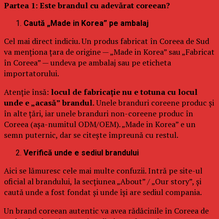
Partea 1: Este brandul cu adevărat coreean?
Caută „Made in Korea” pe ambalaj
Cel mai direct indiciu. Un produs fabricat în Coreea de Sud
va menționa țara de origine — „Made in Korea” sau „Fabricat
în Coreea” — undeva pe ambalaj sau pe eticheta
importatorului.
Atenție însă:
locul de fabricație nu e totuna cu locul
unde e „acasă” brandul.
Unele branduri coreene produc și
în alte țări, iar unele branduri non-coreene produc în
Coreea (așa-numitul ODM/OEM). „Made in Korea” e un
semn puternic, dar se citește împreună cu restul.
Verifică unde e sediul brandului
Aici se lămuresc cele mai multe confuzii. Intră pe site-ul
oficial al brandului, la secțiunea „About” / „Our story”, și
caută unde a fost fondat și unde își are sediul compania.
Un brand coreean autentic va avea rădăcinile în Coreea de