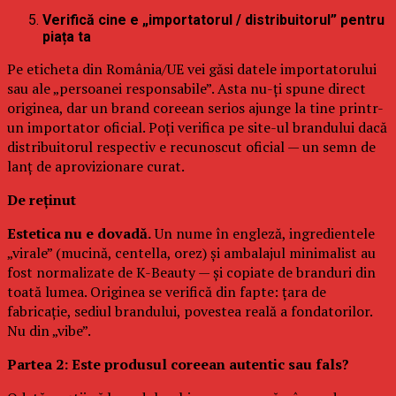
Verifică cine e „importatorul / distribuitorul” pentru
piața ta
Pe eticheta din România/UE vei găsi datele importatorului
sau ale „persoanei responsabile”. Asta nu-ți spune direct
originea, dar un brand coreean serios ajunge la tine printr-
un importator oficial. Poți verifica pe site-ul brandului dacă
distribuitorul respectiv e recunoscut oficial — un semn de
lanț de aprovizionare curat.
De reținut
Estetica nu e dovadă.
Un nume în engleză, ingredientele
„virale” (mucină, centella, orez) și ambalajul minimalist au
fost normalizate de K-Beauty — și copiate de branduri din
toată lumea. Originea se verifică din fapte: țara de
fabricație, sediul brandului, povestea reală a fondatorilor.
Nu din „vibe”.
Partea 2: Este produsul coreean autentic sau fals?