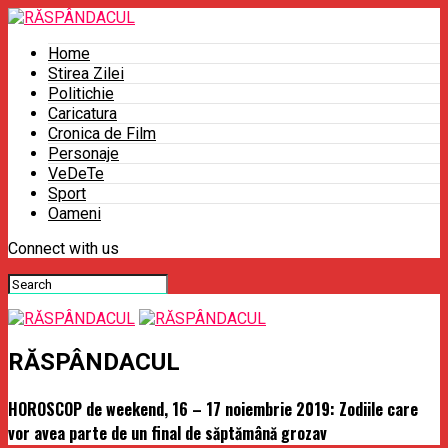
Home
Stirea Zilei
Politichie
Caricatura
Cronica de Film
Personaje
VeDeTe
Sport
Oameni
Connect with us
RĂSPÂNDACUL
HOROSCOP de weekend, 16 – 17 noiembrie 2019: Zodiile care
vor avea parte de un final de săptămână grozav