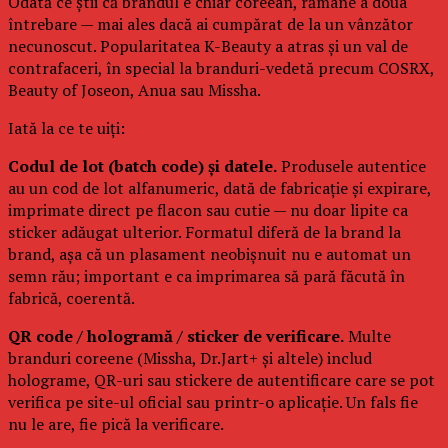
Odată ce știi că brandul e chiar coreean, rămâne a doua
întrebare — mai ales dacă ai cumpărat de la un vânzător
necunoscut. Popularitatea K-Beauty a atras și un val de
contrafaceri, în special la branduri-vedetă precum COSRX,
Beauty of Joseon, Anua sau Missha.
Iată la ce te uiți:
Codul de lot (batch code) și datele.
Produsele autentice
au un cod de lot alfanumeric, dată de fabricație și expirare,
imprimate direct pe flacon sau cutie — nu doar lipite ca
sticker adăugat ulterior. Formatul diferă de la brand la
brand, așa că un plasament neobișnuit nu e automat un
semn rău; important e ca imprimarea să pară făcută în
fabrică, coerentă.
QR code / hologramă / sticker de verificare.
Multe
branduri coreene (Missha, Dr.Jart+ și altele) includ
holograme, QR-uri sau stickere de autentificare care se pot
verifica pe site-ul oficial sau printr-o aplicație. Un fals fie
nu le are, fie pică la verificare.