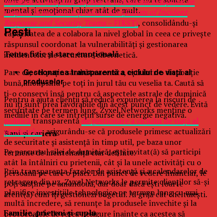
membru cu drepturi depline al Forumului echipelor de
mental şi emoţional chiar atât de mult.
răspuns la incidente și securitate (
Forum of Incident
Response and Security Teams –
FIRST)
, consolidându-și
Peşti
capacitatea de a colabora la nivel global în ceea ce privește
răspunsul coordonat la vulnerabilități și gestionarea
Tonus fizic şi stare emoţională
incidentelor de securitate cibernetică.
Pare că, cel puţin sâmbăta aceasta, eşti într-o dispoziţie
Gestionarea transparentă a ciclului de viață al
produselor
bună, molipsind pe toţi în jurul tău cu veselia ta. Caută să
ţi-o conservi însă pentru că aspectele astrale de duminică
Pentru a ajuta clienții să reducă expunerea la riscuri de
nu îţi sunt prea favorabile din acest punct de vedere. Evită
securitate pe termen lung, Zyxel Networks menține o
mediile în care se întreţin surse de energie negativă.
politică
transparentă
de gestionare a ciclului de viață al
produselor
, asigurându-se că produsele primesc actualizări
Bani şi carieră
de securitate și asistență în timp util, pe baza unor
Pe parcursul zilei de duminică, eşti invitat(ă) să participi
termene de mentenanță clar definite.
atât la întâlniri cu prietenii, cât şi la unele activităţi cu o
Prin transparența fazelor de asistență și a calendarelor de
persoană pe care o placi. Din punct de vedere financiar, le
retragere din uz, Zyxel Networks le permite clienților să-și
poţi susţine pe amândouă, dar doar dacă eşti foarte
planifice investițiile tehnologice pe termen lung cu mai
atent(ă) cum îţi gestionezi bugetul. Ai grijă cât cheltuieşti.
multă încredere, să renunțe la produsele învechite și la
Familie, prieteni şi cuplu
protocoalele de rețea nesigure înainte ca acestea să