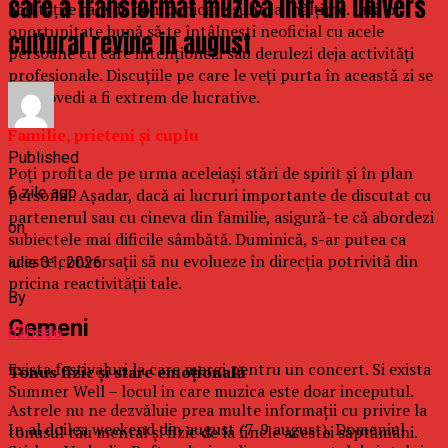
care a transformat muzica intr-un univers
abilităţile tale de compunicare sunt la înălţime. Iată o
oportunitate bună să te întâlneşti neoficial cu acele
cultural revine in august
persoane cu care intenţionezi sau derulezi deja activităţi
profesionale. Discuţiile pe care le veţi purta în această zi se
pot dovedi a fi extrem de lucrative.
Familie, prieteni şi cuplu
Published
Poţi profita de pe urma aceleiaşi stări de spirit şi în plan
6 zile ago
personal. Aşadar, dacă ai lucruri importante de discutat cu
partenerul sau cu cineva din familie, asigură-te că abordezi
on
subiectele mai dificile sâmbătă. Duminică, s-ar putea ca
aceste conversaţii să nu evolueze în direcţia potrivită din
iulie 31, 2026
pricina reactivităţii tale.
By
Gemeni
b2bseo
Exista festivaluri la care mergi pentru un concert. Si exista
Tonus fizic şi stare emoţională
Summer Well – locul in care muzica este doar inceputul.
Astrele nu ne dezvăluie prea multe informaţii cu privire la
In al doilea weekend din august (7-9 august), Domeniul
tonusul tău mental şi fizic de la finele acestei săptămâni.