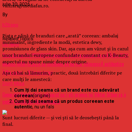
iulie 30, 2026
vanzari@mediafax.ro.
By
b2bseo
Piața e plină de branduri care „arată” coreean: ambalaj
Related Topics:
minimalist, ingrediente la modă, estetica dewy,
Up Next
promisiunea de glass skin. Dar, așa cum am văzut și în cazul
unor branduri europene confundate constant cu K-Beauty,
Superbacteriile PROVOACÄ moartea a patru oameni pe orÄ Ã®n SUA!
aspectul nu spune nimic despre origine.
Medicii AVERTIZEAZÄ ca cetÄÈenii sÄ nu mai foloseascÄ antibiotice
Ã®n exces – Stiri pe surse
Așa că hai să lămurim, practic, două întrebări diferite pe
care mulți le amestecă:
Don't Miss
Cum îți dai seama că un brand este cu adevărat
Generalul Iliescu: Este adevarat ca i-ati promis lui Viktor Orban ca ii
coreean
(origine)
cedati gazele din Marea Neagra
Cum îți dai seama că un produs coreean este
autentic
, nu un fals
Sunt lucruri diferite — și vei ști să le deosebești până la
final.