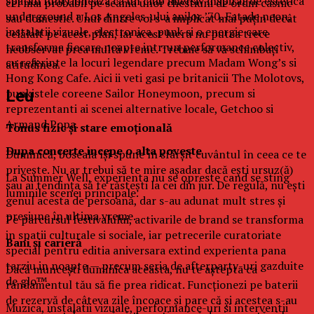
spatiul functioneaza ca un club imersiv inspirat de estetica
cel mai probabil pe seama unor chestiuni de ordin casnic
underground a Los Angeles-ului anilor ’70. Fatade neon,
sau domestic. Unul dintre voi s-a implicat mai puţin decât
instalatii vizuale, electronica, punk si o energie care
celălalt pe acest plan, iar acest lucru nu putea trece
transforma fiecare noapte intr-un performance colectiv,
neobservat prea multă vreme. Trebuie să vă schimbaţi
cu referinte la locuri legendare precum Madam Wong’s si
atitudinea.
Hong Kong Cafe. Aici ii veti gasi pe britanicii The Molotovs,
punkistele coreene Sailor Honeymoon, precum si
Leu
reprezentanti ai scenei alternative locale, Getchoo si
Armand Popa.
Tonus fizic şi stare emoţională
Dupa concerte incepe o alta poveste
Duminică, boseala îşi spune în sfârşit cuvântul în ceea ce te
priveşte. Nu ar trebui să te mire aşadar dacă eşti ursuz(ă)
La Summer Well, experienta nu se opreste cand se sting
sau ai tendinţa să te răsteşti la cei din jur. De regulă, nu eşti
luminile scenei principale.
genul acesta de persoană, dar s-au adunat mult stres şi
presiune în ultima vreme.
Pe parcursul festivalului, activarile de brand se transforma
in spatii culturale si sociale, iar petrecerile curatoriate
Bani şi carieră
special pentru editia aniversara extind experienta pana
tarziu in noapte — precum seria de afterparty-uri gazduite
Dacă munceşti duminica aceasta, nu te aştepta ca
de glo™.
randamentul tău să fie prea ridicat. Funcţionezi pe baterii
de rezervă de câteva zile încoace şi pare că şi acestea s-au
Muzica, instalatii vizuale, performance-uri si interventii