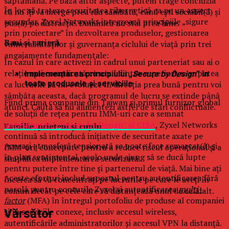
săptămână. Pe baza altor aspecte, putem trage concluzia
În loc să trateze securitatea cibernetică ca pe un aspect
că nu îţi va merge prea rău sâmbătă, când eşti sociabil(ă) şi
secundar, Zyxel Networks integrează principiile „sigure
pus(ă) pe distracţie. Duminică nu stai prea bine.
prin proiectare” în dezvoltarea produselor, gestionarea
Bani şi carieră
vulnerabilităților și guvernanța ciclului de viață prin trei
angajamente fundamentale:
În cazul în care activezi în cadrul unui parteneriat sau ai o
relaţie mai complicată cu unul dintre superiori, s-ar putea
Implementarea principiului „
Secure by Design
” în
ca lucrurile să nu evolueze în direcţia prea bună pentru voi
toate produsele și serviciile
sâmbăta aceasta, dacă programul de lucru se extinde până
Fiind prima companie din Taiwan și primul furnizor global
atunci. Caută să nu alimentezi astfel de stări conflictuale.
de soluții de rețea pentru IMM-uri care a semnat
angajamentul „Secure by Design” al CISA
, Zyxel Networks
Familie, prieteni şi cuplu
continuă să introducă inițiative de securitate axate pe
Aceeaşi atmosferă tensionată se poate face remarcat(ă) şi
IMM-uri, concepute pentru a reduce riscul operațional și a
în plan sentimental, acolo unde ajung să se ducă lupte
simplifica implementarea securizată.
pentru putere între tine şi partenerul de viaţă. Mai bine aţi
Aceste eforturi includ suportul pentru autentificarea fără
încerca să vă concentraţi pe lucrurile pe care le aveţi în
parolă pentru conturile Zyxel și autentificarea
multi-
comun decât pe cele care vă distanţează unul de celălalt.
factor
(MFA) în întregul portofoliu de produse al companiei
și în serviciile conexe, inclusiv accesul wireless,
Vărsător
autentificările administratorilor și accesul VPN la distanță.