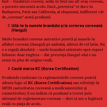
Sud — fondatori coreeni, sediu în Seul sau alt oraș coreean,
o poveste ancorată acolo. Dacă „povestea” te duce în
Budapesta, Paris sau California, ai răspunsul, indiferent cât
de „coreean” arată produsul.
Uită-te la numele brandului și la scrierea coreeană
(Hangul)
Multe branduri coreene autentice poartă și numele în
alfabet coreean (Hangul) pe ambalaj, alături de cel latin. Nu
e o regulă absolută — unele branduri orientate spre export
folosesc doar engleza — dar prezența Hangul-ului e un
semn în plus de origine reală.
Caută marca KC (Korea Certification)
Produsele conforme cu reglementările coreene poartă
adesea logo-ul
KC (Korea Certification)
sau referințe la
MFDS (autoritatea coreeană a medicamentelor și
cosmeticelor). E un indiciu că produsul a trecut prin
sistemul de reglementare coreean — deci că are o legătură
reală cu piața de acolo.