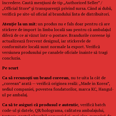
încredere. Caută mențiuni de tip „Authorized Seller” /
„Official Store” și transparență privind sursa. Când ai dubii,
verifică pe site-ul oficial al brandului lista de distribuitori.
Atenție la un mit:
un produs nu e fals doar pentru că are
stickere de import în limba locală sau pentru că ambalajul
diferă de ce ai văzut într-o postare. Brandurile coreene își
actualizează frecvent designul, iar stickerele de
conformitate locală sunt normale la export. Verifică
versiunea produsului pe canalele oficiale înainte să tragi
concluzia.
Pe scurt
Ca să recunoști un brand coreean
, nu te uita la cât de
„coreean” arată — verifică originea reală: „Made in Korea”,
sediul companiei, povestea fondatorilor, marca KC, Hangul-
ul pe ambalaj.
Ca să te asiguri că produsul e autentic
, verifică batch
code-ul și datele, QR/holograma, calitatea ambalajului,
textura, prețul plauzibil comercial și, mai ales, cumpără de