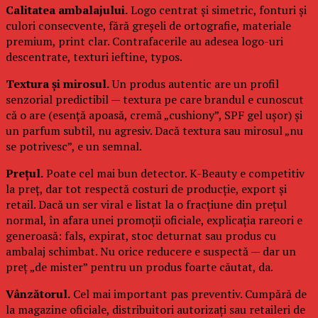
Calitatea ambalajului.
Logo centrat și simetric, fonturi și
culori consecvente, fără greșeli de ortografie, materiale
premium, print clar. Contrafacerile au adesea logo-uri
descentrate, texturi ieftine, typos.
Textura și mirosul.
Un produs autentic are un profil
senzorial predictibil — textura pe care brandul e cunoscut
că o are (esență apoasă, cremă „cushiony”, SPF gel ușor) și
un parfum subtil, nu agresiv. Dacă textura sau mirosul „nu
se potrivesc”, e un semnal.
Prețul.
Poate cel mai bun detector. K-Beauty e competitiv
la preț, dar tot respectă costuri de producție, export și
retail. Dacă un ser viral e listat la o fracțiune din prețul
normal, în afara unei promoții oficiale, explicația rareori e
generoasă: fals, expirat, stoc deturnat sau produs cu
ambalaj schimbat. Nu orice reducere e suspectă — dar un
preț „de mister” pentru un produs foarte căutat, da.
Vânzătorul.
Cel mai important pas preventiv. Cumpără de
la magazine oficiale, distribuitori autorizați sau retaileri de