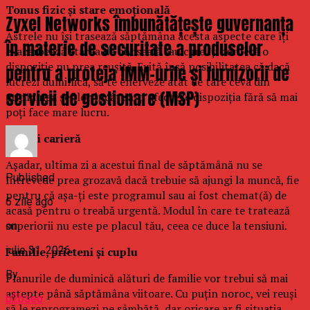
Tonus fizic şi stare emoţională
Zyxel Networks îmbunătățește guvernanța
Astrele nu îşi trasează săptămâna acesta aspecte care îţi
în materie de securitate a produselor
exacerbează starea de oboseală sau care îţi conferă o
dispoziţie nu prea reuşită. Exită însă posibilitatea că dacă
pentru a proteja IMM-urile și furnizorii de
lucrezi duminică, să te enerveze atât de tare ceva din
servicii de gestionare (MSP)
atitudinea şefilor încât să-ţi afecteze dispoziţia fără să mai
poţi face mare lucru.
Bani şi carieră
Aşadar, ultima zi a acestui final de săptămână nu se
Published
întrevede prea grozavă dacă trebuie să ajungi la muncă, fie
pentru că aşa-ţi este programul sau ai fost chemat(ă) de
6 zile ago
acasă pentru o treabă urgentă. Modul în care te tratează
superiorii nu este pe placul tău, ceea ce duce la tensiuni.
on
iulie 31, 2026
Familie, prieteni şi cuplu
By
Planurile de duminică alături de familie vor trebui să mai
aştepte până săptămâna viitoare. Cu puţin noroc, vei reuşi
b2bseo
să le reprogramezi pe sâmbătă, dar oricare ar fi situaţia,