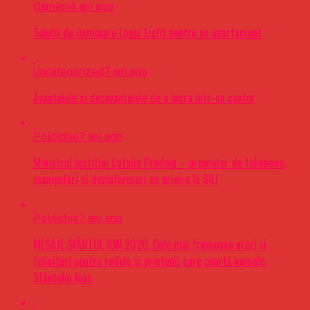
Oameni
4 ani ago
Soluții de iluminare Logic Light pentru un apartament
Uncategorized
7 ani ago
Avantajele si dezavantajele de a lucra intr-un coafor
Politichie
7 ani ago
Ministrul justitiei Catalin Predoiu – promotor de fakenews,
manipulari si dezinformari cu privire la SIIJ
Politichie
7 ani ago
MESAJE SFÂNTUL ION 2020. Cele mai frumoase urări şi
felicitări pentru rudele şi prietenii care poartă numele
Sfântului Ioan