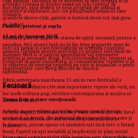
cam epuizat. Încearcă să te motivezi să duci această zi la
artistice creeaza in fiecare seara un nou context de
bun sfârşit, apoi dedică-te unui program de odihnă şi
intalnire si explorare, intr-un playground urban in care
relaxare.
granitele dintre club, galerie si festival devin tot mai greu
de definit.
Familie, prieteni şi cuplu
15 ani de Summer Well
Sâmbătă pari că dispui de starea de spirit necesară pentru a
socializa. Nici atunci însă nu îţi fac bine grupurile mari de
Intr-un peisaj in care festivalurile se schimba constant,
oameni. Optează pentru activităţi cu grupuri restrânse de
Summer Well si-a pastrat identitatea: un eveniment
prieteni şi persoane dragi. Prin intermediul lor, reuşeşti să
construit in jurul curiozitatii, al comunitatilor creative si al
te eliberezi de energia negativă pe care ai acumulat-o peste
experientelor care merg dincolo de muzica.
săptămână.
Editia aniversara marcheaza 15 ani in care festivalul a
Fecioară
devenit unul dintre cele mai importante repere ale verii, un
loc unde cultura pop, estetica contemporana si muzica se
Tonus fizic şi stare emoţională
intalnesc firesc.
Astrele nu ne vorbesc prea clar despre cum îţi merge
In luna august, Domeniul Stirbey Voda devine din nou locul
weekend-ul acesta, dar judecând după aspectele pe care şi
in care soundtrack-ul verii se asculta, dar mai ales se
le trasează, putem spune că sâmbătă eşti încă într-o formă
traieste.
bună. Faptul că eşti sociabilă şi implicat(ă) în plan social
Programul complet si detaliile logistice sunt disponibile pe
spune despre tine că ţi-ai conservat energia destul de bine