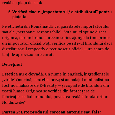
reală cu piața de acolo.
Verifică cine e „importatorul / distribuitorul” pentru
piața ta
Pe eticheta din România/UE vei găsi datele importatorului
sau ale „persoanei responsabile”. Asta nu-ți spune direct
originea, dar un brand coreean serios ajunge la tine printr-
un importator oficial. Poți verifica pe site-ul brandului dacă
distribuitorul respectiv e recunoscut oficial — un semn de
lanț de aprovizionare curat.
De reținut
Estetica nu e dovadă.
Un nume în engleză, ingredientele
„virale” (mucină, centella, orez) și ambalajul minimalist au
fost normalizate de K-Beauty — și copiate de branduri din
toată lumea. Originea se verifică din fapte: țara de
fabricație, sediul brandului, povestea reală a fondatorilor.
Nu din „vibe”.
Partea 2: Este produsul coreean autentic sau fals?