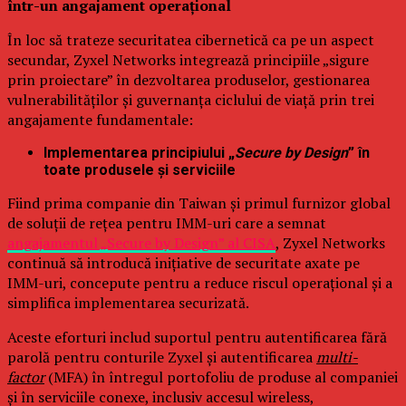
într-un angajament operațional
În loc să trateze securitatea cibernetică ca pe un aspect
secundar, Zyxel Networks integrează principiile „sigure
prin proiectare” în dezvoltarea produselor, gestionarea
vulnerabilităților și guvernanța ciclului de viață prin trei
angajamente fundamentale:
Implementarea principiului „
Secure by Design
” în
toate produsele și serviciile
Fiind prima companie din Taiwan și primul furnizor global
de soluții de rețea pentru IMM-uri care a semnat
angajamentul „Secure by Design” al CISA
, Zyxel Networks
continuă să introducă inițiative de securitate axate pe
IMM-uri, concepute pentru a reduce riscul operațional și a
simplifica implementarea securizată.
Aceste eforturi includ suportul pentru autentificarea fără
parolă pentru conturile Zyxel și autentificarea
multi-
factor
(MFA) în întregul portofoliu de produse al companiei
și în serviciile conexe, inclusiv accesul wireless,