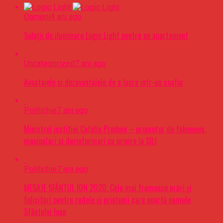
Oameni
4 ani ago
Soluții de iluminare Logic Light pentru un apartament
Uncategorized
7 ani ago
Avantajele si dezavantajele de a lucra intr-un coafor
Politichie
7 ani ago
Ministrul justitiei Catalin Predoiu – promotor de fakenews,
manipulari si dezinformari cu privire la SIIJ
Politichie
7 ani ago
MESAJE SFÂNTUL ION 2020. Cele mai frumoase urări şi
felicitări pentru rudele şi prietenii care poartă numele
Sfântului Ioan