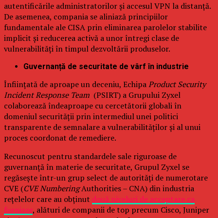
autentificările administratorilor și accesul VPN la distanță.
De asemenea, compania se aliniază principiilor
fundamentale ale CISA prin eliminarea parolelor stabilite
implicit și reducerea activă a unor întregi clase de
vulnerabilități în timpul dezvoltării produselor.
Guvernanță de securitate de vârf în industrie
Înființată de aproape un deceniu, Echipa
Product Security
Incident Response Team
(PSIRT) a Grupului Zyxel
colaborează îndeaproape cu cercetătorii globali în
domeniul securității prin intermediul unei politici
transparente de semnalare a vulnerabilităților și al unui
proces coordonat de remediere.
Recunoscut pentru standardele sale riguroase de
guvernanță în materie de securitate, Grupul Zyxel se
regăsește într-un grup select de autorități de numerotare
CVE (
CVE Numbering
Authorities – CNA) din industria
rețelelor care au obținut
două niveluri de acceptare ca
furnizor
, alături de companii de top precum Cisco, Juniper