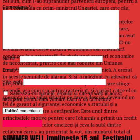
cel Bun, cum l-au supranumit partenerii europeni, pentru a
Comentariu
*
nu-l confunda cu prim-ministrul Ungariei, care este rău,
fiindcă se luptă pentru interesul național, a lansat
nenumărate semnale de alarmă privind situația finanțelor
țării, creată de PSD. Cât timp PSD s-a aflat la guvernare,
urmărind declarațiile tandemului Iohannis-Orban, am avut
imaginea unei apocalipse. Nimic din ceea ce iniția PSD nu
era sustenabil. Orice măsură economică sau financiară
conducea la o catastrofă. În ciuda unei creșteri economice
Nume
*
de necontestat, printre cele mai robuste din Uniunea
Europeană, treptat, populația a intrat în panică. A crezut
Email
*
în aceste semnale de alarmă. Și și-a imaginat cu adevărat că
Site web
președintele Klaus Iohannis este un pompier care stinge
incendii, așa cum s-a autocaracterizat, și a privit către el cu
Salvează-mi numele, emailul și site-ul web în acest
speranța că va salva situația pe care o descria, devenind un
navigator pentru data viitoare când o să comentez.
fel de garant al siguranței economice a statului și a
securității financiare a cetățenilor. Este unul dintre
principalele motive pentru care Iohannis a primit un credit
Uncategorized
masiv din partea celor cincizeci și ceva la sută dintre
cetățenii care s-au prezentat la vot, din numărul total al
SUMMER WELL implineste 15 ani. Festivalul
electorilor.