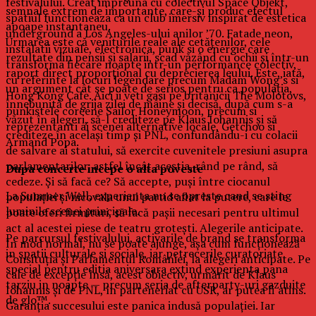
festivalului. Creat impreuna cu colectivul Space Objekt,
semnale extrem de importante, care-și produc efectul
spatiul functioneaza ca un club imersiv inspirat de estetica
apoape instantaneu.
underground a Los Angeles-ului anilor ’70. Fatade neon,
Urmarea este că veniturile reale ale cetățenilor, cele
instalatii vizuale, electronica, punk si o energie care
rezultate din pensii și salarii, scad văzând cu ochii și într-un
transforma fiecare noapte intr-un performance colectiv,
raport direct proporțional cu deprecierea leului. Este, iată,
cu referinte la locuri legendare precum Madam Wong’s si
un argument cât se poate de serios pentru ca populația,
Hong Kong Cafe. Aici ii veti gasi pe britanicii The Molotovs,
înnebunită de grija zilei de mâine și decisă, după cum s-a
punkistele coreene Sailor Honeymoon, precum si
văzut în alegeri, să-l crediteze pe Klaus Iohannis și să
reprezentanti ai scenei alternative locale, Getchoo si
crediteze în același timp și PNL, confundându-i cu colacii
Armand Popa.
de salvare ai statului, să exercite cuvenitele presiuni asupra
parlamentarilor, astfel încât aceștia, rând pe rând, să
Dupa concerte incepe o alta poveste
cedeze. Și să facă ce? Să accepte, puși între ciocanul
La Summer Well, experienta nu se opreste cand se sting
populației și nicovala unui partid aflat la putere, care le
luminile scenei principale.
poate oferi firmituri, să facă pașii necesari pentru ultimul
act al acestei piese de teatru grotești. Alegerile anticipate.
Pe parcursul festivalului, activarile de brand se transforma
În mod normal, nu se poate ajunge, așa cum funcționează
in spatii culturale si sociale, iar petrecerile curatoriate
Consituția și Parlamentul României, la alegeri anticipate. Pe
special pentru editia aniversara extind experienta pana
cale de excepție însă, acest obiectiv, urmărit de Klaus
tarziu in noapte — precum seria de afterparty-uri gazduite
Iohannis și de PNL, în parteneriat cu USR, ar putea fi atins.
de glo™.
Garanția succesului este panica indusă populației. Iar