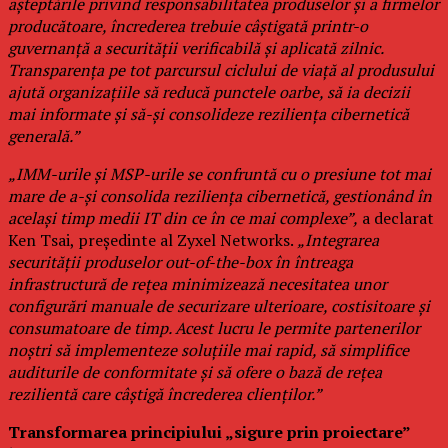
așteptările privind responsabilitatea produselor și a firmelor
producătoare, încrederea trebuie câștigată printr-o
guvernanță a securității verificabilă și aplicată zilnic.
Transparența pe tot parcursul ciclului de viață al produsului
ajută organizațiile să reducă punctele oarbe, să ia decizii
mai informate și să-și consolideze reziliența cibernetică
generală.”
„IMM-urile și MSP-urile se confruntă cu o presiune tot mai
mare de a-și consolida reziliența cibernetică, gestionând în
același timp medii IT din ce în ce mai complexe”,
a declarat
Ken Tsai, președinte al Zyxel Networks.
„Integrarea
securității produselor out-of-the-box în întreaga
infrastructură de rețea minimizează necesitatea unor
configurări manuale de securizare ulterioare, costisitoare și
consumatoare de timp. Acest lucru le permite partenerilor
noștri să implementeze soluțiile mai rapid, să simplifice
auditurile de conformitate și să ofere o bază de rețea
rezilientă care câștigă încrederea clienților.”
Transformarea principiului „sigure prin proiectare”