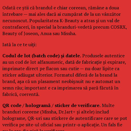
Odată ce știi că brandul e chiar coreean, rămâne a doua
întrebare — mai ales dacă ai cumpărat de la un vânzător
necunoscut. Popularitatea K-Beauty a atras și un val de
contrafaceri, în special la branduri-vedetă precum COSRX,
Beauty of Joseon, Anua sau Missha.
Iată la ce te uiți:
Codul de lot (batch code) și datele.
Produsele autentice
au un cod de lot alfanumeric, dată de fabricație și expirare,
imprimate direct pe flacon sau cutie — nu doar lipite ca
sticker adăugat ulterior. Formatul diferă de la brand la
brand, așa că un plasament neobișnuit nu e automat un
semn rău; important e ca imprimarea să pară făcută în
fabrică, coerentă.
QR code / hologramă / sticker de verificare.
Multe
branduri coreene (Missha, Dr.Jart+ și altele) includ
holograme, QR-uri sau stickere de autentificare care se pot
verifica pe site-ul oficial sau printr-o aplicație. Un fals fie
nu le are, fie pică la verificare.