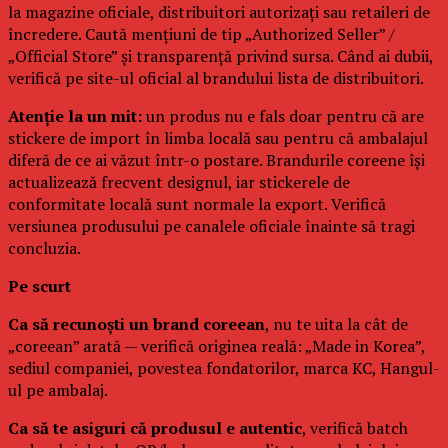
la magazine oficiale, distribuitori autorizați sau retaileri de
încredere. Caută mențiuni de tip „Authorized Seller” /
„Official Store” și transparență privind sursa. Când ai dubii,
verifică pe site-ul oficial al brandului lista de distribuitori.
Atenție la un mit:
un produs nu e fals doar pentru că are
stickere de import în limba locală sau pentru că ambalajul
diferă de ce ai văzut într-o postare. Brandurile coreene își
actualizează frecvent designul, iar stickerele de
conformitate locală sunt normale la export. Verifică
versiunea produsului pe canalele oficiale înainte să tragi
concluzia.
Pe scurt
Ca să recunoști un brand coreean
, nu te uita la cât de
„coreean” arată — verifică originea reală: „Made in Korea”,
sediul companiei, povestea fondatorilor, marca KC, Hangul-
ul pe ambalaj.
Ca să te asiguri că produsul e autentic
, verifică batch