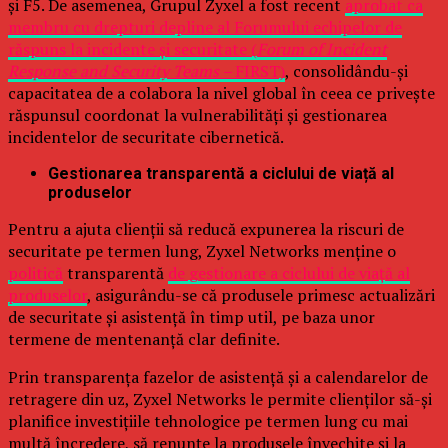
și F5. De asemenea, Grupul Zyxel a fost recent
aprobat ca
membru cu drepturi depline al Forumului echipelor de
răspuns la incidente și securitate (
Forum of Incident
Response and Security Teams –
FIRST)
, consolidându-și
capacitatea de a colabora la nivel global în ceea ce privește
răspunsul coordonat la vulnerabilități și gestionarea
incidentelor de securitate cibernetică.
Gestionarea transparentă a ciclului de viață al
produselor
Pentru a ajuta clienții să reducă expunerea la riscuri de
securitate pe termen lung, Zyxel Networks menține o
politică
transparentă
de gestionare a ciclului de viață al
produselor
, asigurându-se că produsele primesc actualizări
de securitate și asistență în timp util, pe baza unor
termene de mentenanță clar definite.
Prin transparența fazelor de asistență și a calendarelor de
retragere din uz, Zyxel Networks le permite clienților să-și
planifice investițiile tehnologice pe termen lung cu mai
multă încredere, să renunțe la produsele învechite și la