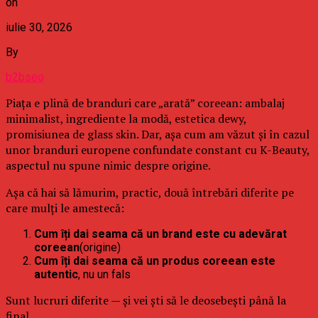
on
iulie 30, 2026
By
b2bseo
Piața e plină de branduri care „arată” coreean: ambalaj
minimalist, ingrediente la modă, estetica dewy,
promisiunea de glass skin. Dar, așa cum am văzut și în cazul
unor branduri europene confundate constant cu K-Beauty,
aspectul nu spune nimic despre origine.
Așa că hai să lămurim, practic, două întrebări diferite pe
care mulți le amestecă:
Cum îți dai seama că un brand este cu adevărat
coreean
(origine)
Cum îți dai seama că un produs coreean este
autentic
, nu un fals
Sunt lucruri diferite — și vei ști să le deosebești până la
final.