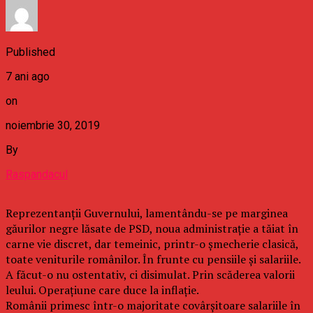
Published
7 ani ago
on
noiembrie 30, 2019
By
Raspandacul
Reprezentanții Guvernului, lamentându-se pe marginea
găurilor negre lăsate de PSD, noua administrație a tăiat în
carne vie discret, dar temeinic, printr-o șmecherie clasică,
toate veniturile românilor. În frunte cu pensiile și salariile.
A făcut-o nu ostentativ, ci disimulat. Prin scăderea valorii
leului. Operațiune care duce la inflație.
Românii primesc într-o majoritate covârșitoare salariile în