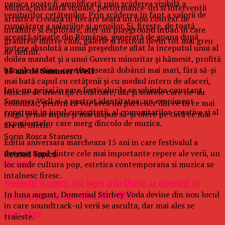
panica poate fi amplificată prin scăderea vizibilă a
Muzica, instalatii vizuale, performance-uri si interventii
veniturilor cetățenilor. Prin scăderea în fapt a valorii de
artistice creeaza in fiecare seara un nou context de
cumpărare a salariilor și pensilor. Și, firește, de toată
intalnire si explorare, intr-un playground urban in care
această situație din România, generată de goana după
granitele dintre club, galerie si festival devin tot mai greu
putere absolută a unui președinte aflat la începutul unui al
de definit.
doilea mandat și a unui Guvern minoritar și hămesit, profită
băncile străine, care încasează dobânzi mai mari, fără să-și
15 ani de Summer Well
mai bată capul cu cetățenii și cu mediul intern de afaceri,
Intr-un peisaj in care festivalurile se schimba constant,
băncile de investiții creditoare, dar și statele care ne-au
Summer Well si-a pastrat identitatea: un eveniment
colonizat, pentru că vor avea un partener din ce în ce mai
construit in jurul curiozitatii, al comunitatilor creative si al
fragil și mai supus și mai dispus să-și ofere pe tavă ce mai
experientelor care merg dincolo de muzica.
are de oferit.
Sorin Rosca Stanescu
Editia aniversara marcheaza 15 ani in care festivalul a
devenit unul dintre cele mai importante repere ale verii, un
Related Topics:
loc unde cultura pop, estetica contemporana si muzica se
Up Next
intalnesc firesc.
Weekendul la cinema. Noii îngeri ai lui Charlie, un dependent de
In luna august, Domeniul Stirbey Voda devine din nou locul
telefon şi pompieri care devin bone. VIDEO
in care soundtrack-ul verii se asculta, dar mai ales se
Don't Miss
traieste.