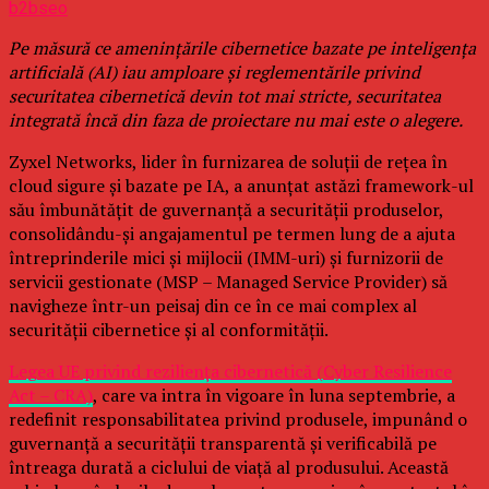
b2bseo
Pe măsură ce amenințările cibernetice bazate pe inteligența
artificială (AI) iau amploare și reglementările privind
securitatea cibernetică devin tot mai stricte, securitatea
integrată încă din faza de proiectare nu mai este o alegere.
Zyxel Networks, lider în furnizarea de soluții de rețea în
cloud sigure și bazate pe IA, a anunțat astăzi framework-ul
său îmbunătățit de guvernanță a securității produselor,
consolidându-și angajamentul pe termen lung de a ajuta
întreprinderile mici și mijlocii (IMM-uri) și furnizorii de
servicii gestionate (MSP – Managed Service Provider) să
navigheze într-un peisaj din ce în ce mai complex al
securității cibernetice și al conformității.
Legea UE privind reziliența cibernetică (Cyber Resilience
Act – CRA)
, care va intra în vigoare în luna septembrie, a
redefinit responsabilitatea privind produsele, impunând o
guvernanță a securității transparentă și verificabilă pe
întreaga durată a ciclului de viață al produsului. Această