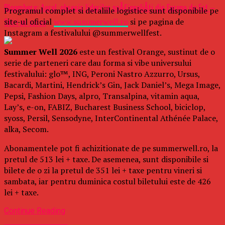
Bloomberg: Aurul, obsesia liderilor naÅ£ionaliÅti din Europa de Est –
Programul complet si detaliile logistice sunt disponibile pe
site-ul oficial
www.summerwell.ro
si pe pagina de
Stiri pe surse
Instagram a festivalului @summerwellfest.
Summer Well 2026
este un festival Orange, sustinut de o
serie de parteneri care dau forma si vibe universului
festivalului: glo™, ING, Peroni Nastro Azzurro, Ursus,
Bacardi, Martini, Hendrick’s Gin, Jack Daniel’s, Mega Image,
Pepsi, Fashion Days, alpro, Transalpina, vitamin aqua,
Lay’s, e-on, FABIZ, Bucharest Business School, biciclop,
syoss, Persil, Sensodyne, InterContinental Athénée Palace,
alka, Secom.
Abonamentele pot fi achizitionate de pe summerwell.ro, la
pretul de 513 lei + taxe. De asemenea, sunt disponibile si
bilete de o zi la pretul de 351 lei + taxe pentru vineri si
sambata, iar pentru duminica costul biletului este de 426
lei + taxe.
Continue Reading