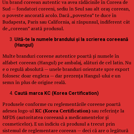
Un brand coreean autentic va avea rădăcinile în Coreea de
Sud — fondatori coreeni, sediu în Seul sau alt oraș coreean,
o poveste ancorată acolo. Dacă „povestea” te duce în
Budapesta, Paris sau California, ai răspunsul, indiferent cât
de „coreean” arată produsul.
Uită-te la numele brandului și la scrierea coreeană
(Hangul)
Multe branduri coreene autentice poartă și numele în
alfabet coreean (Hangul) pe ambalaj, alături de cel latin. Nu
e o regulă absolută — unele branduri orientate spre export
folosesc doar engleza — dar prezența Hangul-ului e un
semn în plus de origine reală.
Caută marca KC (Korea Certification)
Produsele conforme cu reglementările coreene poartă
adesea logo-ul
KC (Korea Certification)
sau referințe la
MFDS (autoritatea coreeană a medicamentelor și
cosmeticelor). E un indiciu că produsul a trecut prin
sistemul de reglementare coreean — deci că are o legătură