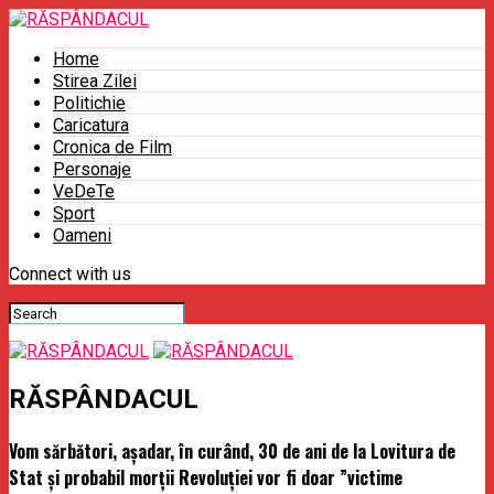
Home
Stirea Zilei
Politichie
Caricatura
Cronica de Film
Personaje
VeDeTe
Sport
Oameni
Connect with us
RĂSPÂNDACUL
Vom sărbători, așadar, în curând, 30 de ani de la Lovitura de
Stat și probabil morții Revoluției vor fi doar ”victime