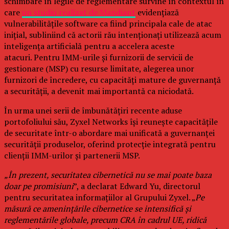
schimbare în legile de reglementare survine în contextul în
care
un studiu realizat de Mandiant
evidențiază
vulnerabilitățile software ca fiind principala cale de atac
inițial, subliniind că actorii rău intenționați utilizează acum
inteligența artificială pentru a accelera aceste
atacuri. Pentru IMM-urile și furnizorii de servicii de
gestionare (MSP) cu resurse limitate, alegerea unor
furnizori de încredere, cu capacități mature de guvernanță
a securității, a devenit mai importantă ca niciodată.
În urma unei serii de îmbunătățiri recente aduse
portofoliului său, Zyxel Networks își reunește capacitățile
de securitate într-o abordare mai unificată a guvernanței
securității produselor, oferind protecție integrată pentru
clienții IMM-urilor și partenerii MSP.
„În prezent, securitatea cibernetică nu se mai poate baza
doar pe promisiuni
”, a declarat Edward Yu, directorul
pentru securitatea informațiilor al Grupului Zyxel. „
Pe
măsură ce amenințările cibernetice se intensifică și
reglementările globale, precum CRA în cadrul UE, ridică