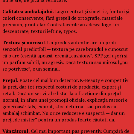
Calitatea ambalajului.
Logo centrat și simetric, fonturi și
culori consecvente, fără greșeli de ortografie, materiale
premium, print clar. Contrafacerile au adesea logo-uri
descentrate, texturi ieftine, typos.
Textura și mirosul.
Un produs autentic are un profil
senzorial predictibil — textura pe care brandul e cunoscut
că o are (esență apoasă, cremă „cushiony”, SPF gel ușor) și
un parfum subtil, nu agresiv. Dacă textura sau mirosul „nu
se potrivesc”, e un semnal.
Prețul.
Poate cel mai bun detector. K-Beauty e competitiv
la preț, dar tot respectă costuri de producție, export și
retail. Dacă un ser viral e listat la o fracțiune din prețul
normal, în afara unei promoții oficiale, explicația rareori e
generoasă: fals, expirat, stoc deturnat sau produs cu
ambalaj schimbat. Nu orice reducere e suspectă — dar un
preț „de mister” pentru un produs foarte căutat, da.
Vânzătorul.
Cel mai important pas preventiv. Cumpără de