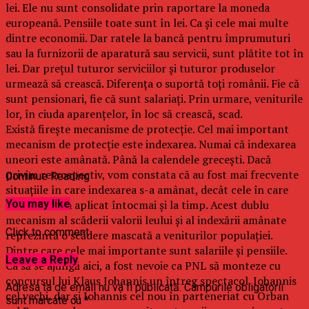
lei. Ele nu sunt consolidate prin raportare la moneda
europeană. Pensiile toate sunt în lei. Ca și cele mai multe
dintre economii. Dar ratele la bancă pentru împrumuturi
sau la furnizorii de aparatură sau servicii, sunt plătite tot în
lei. Dar prețul tuturor serviciilor și tuturor produselor
urmează să crească. Diferența o suportă toți românii. Fie că
sunt pensionari, fie că sunt salariați. Prin urmare, veniturile
lor, în ciuda aparențelor, în loc să crească, scad.
Există firește mecanisme de protecție. Cel mai important
mecanism de protecție este indexarea. Numai că indexarea
uneori este amânată. Până la calendele grecești. Dacă
privim retrospectiv, vom constata că au fost mai frecvente
Continue Reading
situațiile în care indexarea s-a amânat, decât cele în care
indexarea s-a aplicat întocmai și la timp. Acest dublu
You may like
mecanism al scăderii valorii leului și al indexării amânate
Click to comment
reprezintă o scădere mascată a veniturilor populației.
Dintre care cele mai importante sunt salariile și pensiile.
Leave a Reply
Ca să se ajungă aici, a fost nevoie ca PNL să monteze cu
concursul lui Klaus Iohannis un întreg spectacol. Iohannis
Adresa ta de email nu va fi publicată.
Câmpurile obligatorii
cel vechi, dar și Iohannis cel nou în parteneriat cu Orban
sunt marcate cu
*