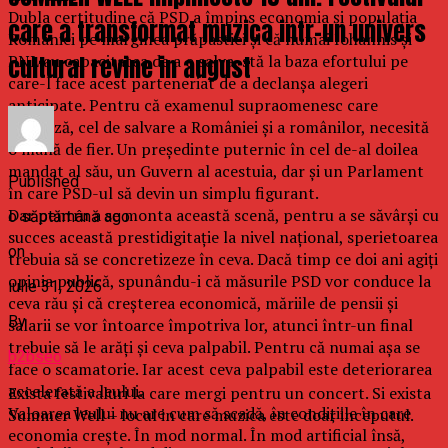
Dubla certitudine că PSD a împins economia și populația
care a transformat muzica intr-un univers
României pe marginea prăpastiei și că numai Iohannis și
cultural revine in august
PNL au capacitatea de a o salva, stă la baza efortului pe
care-l face acest parteneriat de a declanșa alegeri
anticipate. Pentru că examenul supraomenesc care
urmează, cel de salvare a României și a românilor, necesită
o mână de fier. Un președinte puternic în cel de-al doilea
mandat al său, un Guvern al acestuia, dar și un Parlament
Published
în care PSD-ul să devin un simplu figurant.
Dar pentru a se monta această scenă, pentru a se săvârși cu
o săptămână ago
succes această prestidigitație la nivel național, sperietoarea
on
trebuia să se concretizeze în ceva. Dacă timp ce doi ani agiți
opinia publică, spunându-i că măsurile PSD vor conduce la
iulie 31, 2026
ceva rău și că creșterea economică, măriile de pensii și
By
salarii se vor întoarce împotriva lor, atunci într-un final
trebuie să le arăți și ceva palpabil. Pentru că numai așa se
b2bseo
face o scamatorie. Iar acest ceva palpabil este deteriorarea
accelerată a leului.
Exista festivaluri la care mergi pentru un concert. Si exista
Valoarea leului nu are cum să scadă, în condițiile în care
Summer Well – locul in care muzica este doar inceputul.
economia crește. În mod normal. În mod artificial însă,