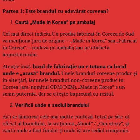
Partea 1: Este brandul cu adevărat coreean?
Caută „Made in Korea” pe ambalaj
Cel mai direct indiciu. Un produs fabricat în Coreea de Sud
va menționa țara de origine — „Made in Korea” sau „Fabricat
în Coreea” — undeva pe ambalaj sau pe eticheta
importatorului.
Atenție însă:
locul de fabricație nu e totuna cu locul
unde e „acasă” brandul.
Unele branduri coreene produc și
în alte țări, iar unele branduri non-coreene produc în
Coreea (așa-numitul ODM/OEM). „Made in Korea” e un
semn puternic, dar se citește împreună cu restul.
Verifică unde e sediul brandului
Aici se lămuresc cele mai multe confuzii. Intră pe site-ul
oficial al brandului, la secțiunea „About” / „Our story”, și
caută unde a fost fondat și unde își are sediul compania.