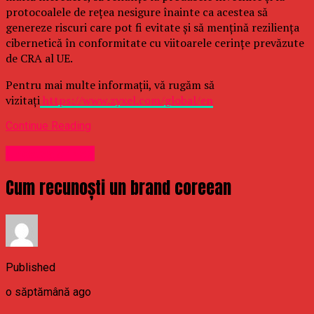
protocoalele de rețea nesigure înainte ca acestea să
genereze riscuri care pot fi evitate și să mențină reziliența
cibernetică în conformitate cu viitoarele cerințe prevăzute
de CRA al UE.
Pentru mai multe informații, vă rugăm să
vizitați
https://www.zyxel.com/global/en
Continue Reading
Uncategorized
Cum recunoști un brand coreean
Published
o săptămână ago