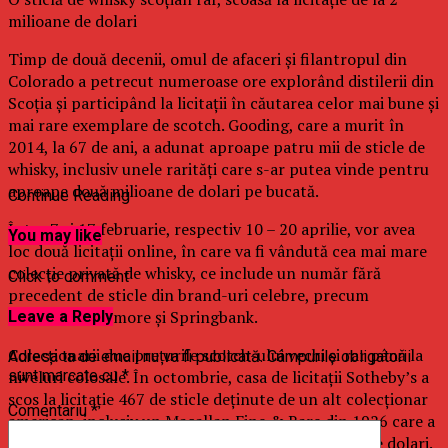
milioane de dolari
Timp de două decenii, omul de afaceri şi filantropul din
Colorado a petrecut numeroase ore explorând distilerii din
Scoţia şi participând la licitaţii în căutarea celor mai bune şi
mai rare exemplare de scotch. Gooding, care a murit în
2014, la 67 de ani, a adunat aproape patru mii de sticle de
whisky, inclusiv unele rarităţi care s-ar putea vinde pentru
aproape două milioane de dolari pe bucată.
Continue Reading
Între 7 şi 17 februarie, respectiv 10 – 20 aprilie, vor avea
You may like
loc două licitaţii online, în care va fi vândută cea mai mare
colecţie privată de whisky, ce include un număr fără
Click to comment
precedent de sticle din brand-uri celebre, precum
Macallan, Bowmore şi Springbank.
Leave a Reply
Colecţionarii duc preţurile scotch-ului vechi şi rar până la
Adresa ta de email nu va fi publicată.
Câmpurile obligatorii
niveluri colosale. În octombrie, casa de licitaţii Sotheby’s a
sunt marcate cu
*
scos la licitaţie 467 de sticle deţinute de un alt colecţionar
Comentariu
*
american, inclusiv un Macallan Fine & Rare din 1926 care a
fost vândut pentru preţul record de 1,9 milioane de dolari.