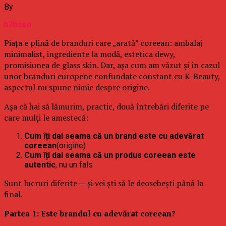
By
b2bseo
Piața e plină de branduri care „arată” coreean: ambalaj
minimalist, ingrediente la modă, estetica dewy,
promisiunea de glass skin. Dar, așa cum am văzut și în cazul
unor branduri europene confundate constant cu K-Beauty,
aspectul nu spune nimic despre origine.
Așa că hai să lămurim, practic, două întrebări diferite pe
care mulți le amestecă:
Cum îți dai seama că un brand este cu adevărat
coreean
(origine)
Cum îți dai seama că un produs coreean este
autentic
, nu un fals
Sunt lucruri diferite — și vei ști să le deosebești până la
final.
Partea 1: Este brandul cu adevărat coreean?