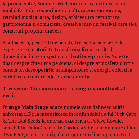
la prima editie, Summer Well continua sa defineasca un
mod diferit de a experimenta cultura contemporana,
reunind muzica, arta, design, arhitectura temporara,
gastronomie si comunitati creative intr-un festival care si-a
construit propriul univers.
Anul acesta, peste 20 de artisti, trei scene si o serie de
experiente curatoriate transforma fiecare colt al
domeniului intr-un spatiu cu identitate proprie. Nu este
doar despre cine urca pe scena, ci despre atmosfera dintre
concerte, descoperirile intamplatoare si energia colectiva
care face ca fiecare editie sa fie diferita.
Trei scene. Trei universuri. Un singur soundtrack al
verii.
Orange Main Stage
aduce numele care definesc editia
aniversara. De la intensitatea inconfundabila a lui Nick Cave
& The Bad Seeds la energia exploziva a Palaye Royale,
sensibilitatea lui Charlotte Cardin si vibe-ul cinematic al lui
Two Feet, scena principala propune un line-up construit