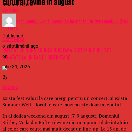
cultural revine in august
Related Topics:
Up Next
President Iohannis: I want mayors to be elected in two rounds – Stiri
pe surse
Published
Don't Miss
o săptămână ago
REPUTAT CHIRURG ARUNCA NUCLEARA: SISTEMUL PUBLIC DE
on
SANATATE, LA UN PAS DE DESFIINTARE
iulie 31, 2026
By
b2bseo
Exista festivaluri la care mergi pentru un concert. Si exista
Summer Well – locul in care muzica este doar inceputul.
In al doilea weekend din august (7-9 august), Domeniul
Stirbey Voda din Buftea devine din nou punctul de intalnire
al celor care cauta mai mult decat un line-up. La 15 ani de