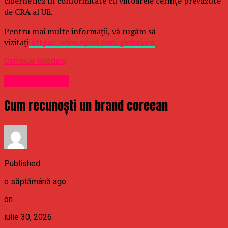
cibernetică în conformitate cu viitoarele cerințe prevăzute
de CRA al UE.
Pentru mai multe informații, vă rugăm să
vizitați
https://www.zyxel.com/global/en
Continue Reading
Uncategorized
Cum recunoști un brand coreean
Published
o săptămână ago
on
iulie 30, 2026