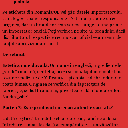
piața ta
Pe eticheta din România/UE vei găsi datele importatorului
sau ale „persoanei responsabile”. Asta nu-ți spune direct
originea, dar un brand coreean serios ajunge la tine printr-
un importator oficial. Poți verifica pe site-ul brandului dacă
distribuitorul respectiv e recunoscut oficial — un semn de
lanț de aprovizionare curat.
De reținut
Estetica nu e dovadă.
Un nume în engleză, ingredientele
„virale” (mucină, centella, orez) și ambalajul minimalist au
fost normalizate de K-Beauty — și copiate de branduri din
toată lumea. Originea se verifică din fapte: țara de
fabricație, sediul brandului, povestea reală a fondatorilor.
Nu din „vibe”.
Partea 2: Este produsul coreean autentic sau fals?
Odată ce știi că brandul e chiar coreean, rămâne a doua
întrebare — mai ales dacă ai cumpărat de la un vânzător