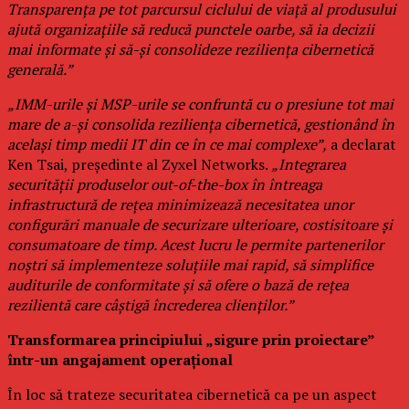
Transparența pe tot parcursul ciclului de viață al produsului
ajută organizațiile să reducă punctele oarbe, să ia decizii
mai informate și să-și consolideze reziliența cibernetică
generală.”
„IMM-urile și MSP-urile se confruntă cu o presiune tot mai
mare de a-și consolida reziliența cibernetică, gestionând în
același timp medii IT din ce în ce mai complexe”,
a declarat
Ken Tsai, președinte al Zyxel Networks.
„Integrarea
securității produselor out-of-the-box în întreaga
infrastructură de rețea minimizează necesitatea unor
configurări manuale de securizare ulterioare, costisitoare și
consumatoare de timp. Acest lucru le permite partenerilor
noștri să implementeze soluțiile mai rapid, să simplifice
auditurile de conformitate și să ofere o bază de rețea
rezilientă care câștigă încrederea clienților.”
Transformarea principiului „sigure prin proiectare”
într-un angajament operațional
În loc să trateze securitatea cibernetică ca pe un aspect