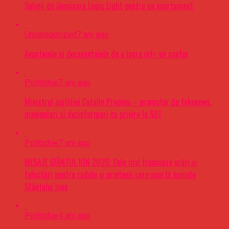
Soluții de iluminare Logic Light pentru un apartament
Uncategorized
7 ani ago
Avantajele si dezavantajele de a lucra intr-un coafor
Politichie
7 ani ago
Ministrul justitiei Catalin Predoiu – promotor de fakenews,
manipulari si dezinformari cu privire la SIIJ
Politichie
7 ani ago
MESAJE SFÂNTUL ION 2020. Cele mai frumoase urări şi
felicitări pentru rudele şi prietenii care poartă numele
Sfântului Ioan
Politichie
4 ani ago