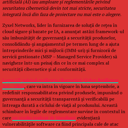
artificială (AI) iau amploare și reglementările privind
securitatea cibernetică devin tot mai stricte, securitatea
integrată încă din faza de proiectare nu mai este o alegere.
Zyxel Networks, lider în furnizarea de soluții de rețea în
cloud sigure și bazate pe IA, a anunțat astăzi framework-ul
său îmbunătățit de guvernanță a securității produselor,
consolidându-și angajamentul pe termen lung de a ajuta
întreprinderile mici și mijlocii (IMM-uri) și furnizorii de
servicii gestionate (MSP – Managed Service Provider) să
navigheze într-un peisaj din ce în ce mai complex al
securității cibernetice și al conformității.
Legea UE privind reziliența cibernetică (Cyber Resilience
Act – CRA)
, care va intra în vigoare în luna septembrie, a
redefinit responsabilitatea privind produsele, impunând o
guvernanță a securității transparentă și verificabilă pe
întreaga durată a ciclului de viață al produsului. Această
schimbare în legile de reglementare survine în contextul în
care
un studiu realizat de Mandiant
evidențiază
vulnerabilitățile software ca fiind principala cale de atac