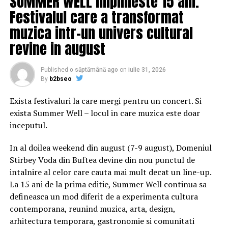
SUMMER WELL implineste 15 ani.
O hală de depozitare bine proiectată asigură un mediu
Festivalul care a transformat
controlat care minimizează aceste riscuri, protejând
muzica intr-un univers cultural
investițiile și sporind profitabilitatea.
revine in august
Tipuri de hale pentru
Published
o săptămână ago
on
iulie 31, 2026
By
b2bseo
depozitarea cerealelor
Exista festivaluri la care mergi pentru un concert. Si
Există mai multe tipuri de hale agricole, fiecare cu
exista Summer Well – locul in care muzica este doar
avantajele și dezavantajele sale. Alegerea potrivită
inceputul.
depinde de nevoile specifice ale utilizatorului.
In al doilea weekend din august (7-9 august), Domeniul
1. Hale metalice
Stirbey Voda din Buftea devine din nou punctul de
intalnire al celor care cauta mai mult decat un line-up.
Avantaje:
La 15 ani de la prima editie, Summer Well continua sa
defineasca un mod diferit de a experimenta cultura
Costuri reduse de construcție și întreținere.
contemporana, reunind muzica, arta, design,
Durabilitate și rezistență crescută la
arhitectura temporara, gastronomie si comunitati