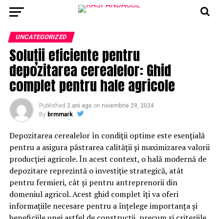
UNCATEGORIZED
Soluții eficiente pentru
depozitarea cerealelor: Ghid
complet pentru hale agricole
Published
2 ani ago
on
noiembrie 29, 2024
By
brmmark
Depozitarea cerealelor în condiții optime este esențială
pentru a asigura păstrarea calității și maximizarea valorii
producției agricole. În acest context, o hală modernă de
depozitare reprezintă o investiție strategică, atât
pentru fermieri, cât și pentru antreprenorii din
domeniul agricol. Acest ghid complet îți va oferi
informațiile necesare pentru a înțelege importanța și
beneficiile unei astfel de construcții, precum și criteriile