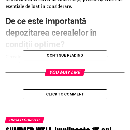
esențiale de luat în considerare.
De ce este importantă
depozitarea cerealelor în
condiții optime?
CONTINUE READING
Cerealele sunt produse agricole sensibile, expuse
riscurilor precum:
YOU MAY LIKE
Deteriorarea din cauza condițiilor meteorologice
nefavorabile (ploaie, umiditate ridicată, temperaturi
extreme).
CLICK TO COMMENT
Infestarea cu dăunători și microorganisme (insecte,
rozătoare, mucegaiuri).
Pierderile cauzate de manipularea ineficientă și de
UNCATEGORIZED
degradarea fizică.