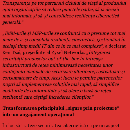
Transparența pe tot parcursul ciclului de viață al produsului
ajută organizațiile să reducă punctele oarbe, să ia decizii
mai informate și să-și consolideze reziliența cibernetică
generală.”
„IMM-urile și MSP-urile se confruntă cu o presiune tot mai
mare de a-și consolida reziliența cibernetică, gestionând în
același timp medii IT din ce în ce mai complexe”,
a declarat
Ken Tsai, președinte al Zyxel Networks.
„Integrarea
securității produselor out-of-the-box în întreaga
infrastructură de rețea minimizează necesitatea unor
configurări manuale de securizare ulterioare, costisitoare și
consumatoare de timp. Acest lucru le permite partenerilor
noștri să implementeze soluțiile mai rapid, să simplifice
auditurile de conformitate și să ofere o bază de rețea
rezilientă care câștigă încrederea clienților.”
Transformarea principiului „sigure prin proiectare”
într-un angajament operațional
În loc să trateze securitatea cibernetică ca pe un aspect