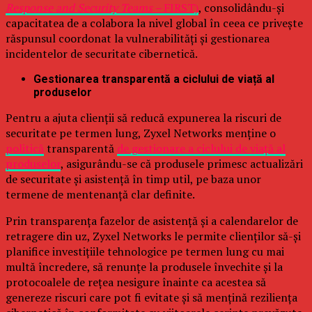
Response and Security Teams –
FIRST)
, consolidându-și
capacitatea de a colabora la nivel global în ceea ce privește
răspunsul coordonat la vulnerabilități și gestionarea
incidentelor de securitate cibernetică.
Gestionarea transparentă a ciclului de viață al
produselor
Pentru a ajuta clienții să reducă expunerea la riscuri de
securitate pe termen lung, Zyxel Networks menține o
politică
transparentă
de gestionare a ciclului de viață al
produselor
, asigurându-se că produsele primesc actualizări
de securitate și asistență în timp util, pe baza unor
termene de mentenanță clar definite.
Prin transparența fazelor de asistență și a calendarelor de
retragere din uz, Zyxel Networks le permite clienților să-și
planifice investițiile tehnologice pe termen lung cu mai
multă încredere, să renunțe la produsele învechite și la
protocoalele de rețea nesigure înainte ca acestea să
genereze riscuri care pot fi evitate și să mențină reziliența