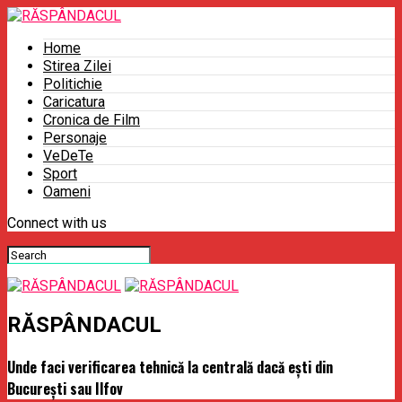
Home
Stirea Zilei
Politichie
Caricatura
Cronica de Film
Personaje
VeDeTe
Sport
Oameni
Connect with us
RĂSPÂNDACUL
Unde faci verificarea tehnică la centrală dacă ești din
București sau Ilfov