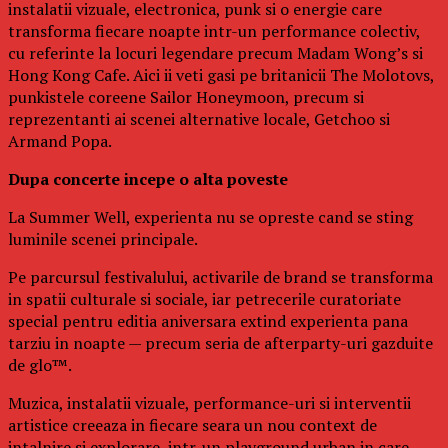
instalatii vizuale, electronica, punk si o energie care
transforma fiecare noapte intr-un performance colectiv,
cu referinte la locuri legendare precum Madam Wong’s si
Hong Kong Cafe. Aici ii veti gasi pe britanicii The Molotovs,
punkistele coreene Sailor Honeymoon, precum si
reprezentanti ai scenei alternative locale, Getchoo si
Armand Popa.
Dupa concerte incepe o alta poveste
La Summer Well, experienta nu se opreste cand se sting
luminile scenei principale.
Pe parcursul festivalului, activarile de brand se transforma
in spatii culturale si sociale, iar petrecerile curatoriate
special pentru editia aniversara extind experienta pana
tarziu in noapte — precum seria de afterparty-uri gazduite
de glo™.
Muzica, instalatii vizuale, performance-uri si interventii
artistice creeaza in fiecare seara un nou context de
intalnire si explorare, intr-un playground urban in care