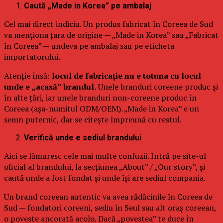
Caută „Made in Korea” pe ambalaj
Cel mai direct indiciu. Un produs fabricat în Coreea de Sud
va menționa țara de origine — „Made in Korea” sau „Fabricat
în Coreea” — undeva pe ambalaj sau pe eticheta
importatorului.
Atenție însă:
locul de fabricație nu e totuna cu locul
unde e „acasă” brandul.
Unele branduri coreene produc și
în alte țări, iar unele branduri non-coreene produc în
Coreea (așa-numitul ODM/OEM). „Made in Korea” e un
semn puternic, dar se citește împreună cu restul.
Verifică unde e sediul brandului
Aici se lămuresc cele mai multe confuzii. Intră pe site-ul
oficial al brandului, la secțiunea „About” / „Our story”, și
caută unde a fost fondat și unde își are sediul compania.
Un brand coreean autentic va avea rădăcinile în Coreea de
Sud — fondatori coreeni, sediu în Seul sau alt oraș coreean,
o poveste ancorată acolo. Dacă „povestea” te duce în