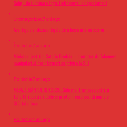
Soluții de iluminare Logic Light pentru un apartament
Uncategorized
7 ani ago
Avantajele si dezavantajele de a lucra intr-un coafor
Politichie
7 ani ago
Ministrul justitiei Catalin Predoiu – promotor de fakenews,
manipulari si dezinformari cu privire la SIIJ
Politichie
7 ani ago
MESAJE SFÂNTUL ION 2020. Cele mai frumoase urări şi
felicitări pentru rudele şi prietenii care poartă numele
Sfântului Ioan
Politichie
4 ani ago