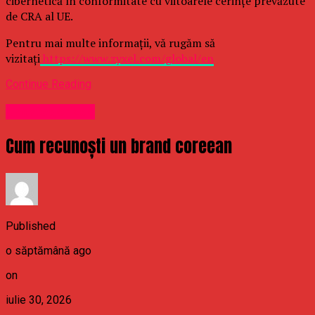
cibernetică în conformitate cu viitoarele cerințe prevăzute
de CRA al UE.
Pentru mai multe informații, vă rugăm să
vizitați
https://www.zyxel.com/global/en
Continue Reading
Uncategorized
Cum recunoști un brand coreean
Published
o săptămână ago
on
iulie 30, 2026