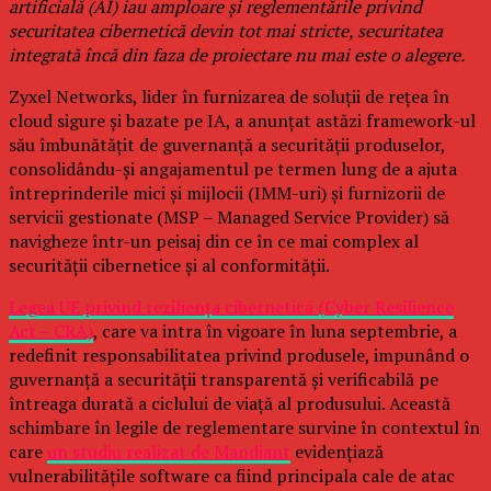
artificială (AI) iau amploare și reglementările privind
securitatea cibernetică devin tot mai stricte, securitatea
integrată încă din faza de proiectare nu mai este o alegere.
Zyxel Networks, lider în furnizarea de soluții de rețea în
cloud sigure și bazate pe IA, a anunțat astăzi framework-ul
său îmbunătățit de guvernanță a securității produselor,
consolidându-și angajamentul pe termen lung de a ajuta
întreprinderile mici și mijlocii (IMM-uri) și furnizorii de
servicii gestionate (MSP – Managed Service Provider) să
navigheze într-un peisaj din ce în ce mai complex al
securității cibernetice și al conformității.
Legea UE privind reziliența cibernetică (Cyber Resilience
Act – CRA)
, care va intra în vigoare în luna septembrie, a
redefinit responsabilitatea privind produsele, impunând o
guvernanță a securității transparentă și verificabilă pe
întreaga durată a ciclului de viață al produsului. Această
schimbare în legile de reglementare survine în contextul în
care
un studiu realizat de Mandiant
evidențiază
vulnerabilitățile software ca fiind principala cale de atac