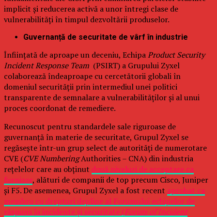
implicit și reducerea activă a unor întregi clase de
vulnerabilități în timpul dezvoltării produselor.
Guvernanță de securitate de vârf în industrie
Înființată de aproape un deceniu, Echipa
Product Security
Incident Response Team
(PSIRT) a Grupului Zyxel
colaborează îndeaproape cu cercetătorii globali în
domeniul securității prin intermediul unei politici
transparente de semnalare a vulnerabilităților și al unui
proces coordonat de remediere.
Recunoscut pentru standardele sale riguroase de
guvernanță în materie de securitate, Grupul Zyxel se
regăsește într-un grup select de autorități de numerotare
CVE (
CVE Numbering
Authorities – CNA) din industria
rețelelor care au obținut
două niveluri de acceptare ca
furnizor
, alături de companii de top precum Cisco, Juniper
și F5. De asemenea, Grupul Zyxel a fost recent
aprobat ca
membru cu drepturi depline al Forumului echipelor de
răspuns la incidente și securitate (
Forum of Incident