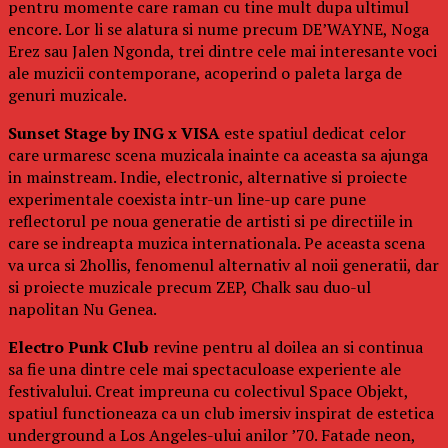
pentru momente care raman cu tine mult dupa ultimul
encore. Lor li se alatura si nume precum DE’WAYNE, Noga
Erez sau Jalen Ngonda, trei dintre cele mai interesante voci
ale muzicii contemporane, acoperind o paleta larga de
genuri muzicale.
Sunset Stage by ING x VISA
este spatiul dedicat celor
care urmaresc scena muzicala inainte ca aceasta sa ajunga
in mainstream. Indie, electronic, alternative si proiecte
experimentale coexista intr-un line-up care pune
reflectorul pe noua generatie de artisti si pe directiile in
care se indreapta muzica internationala. Pe aceasta scena
va urca si 2hollis, fenomenul alternativ al noii generatii, dar
si proiecte muzicale precum ZEP, Chalk sau duo-ul
napolitan Nu Genea.
Electro Punk Club
revine pentru al doilea an si continua
sa fie una dintre cele mai spectaculoase experiente ale
festivalului. Creat impreuna cu colectivul Space Objekt,
spatiul functioneaza ca un club imersiv inspirat de estetica
underground a Los Angeles-ului anilor ’70. Fatade neon,