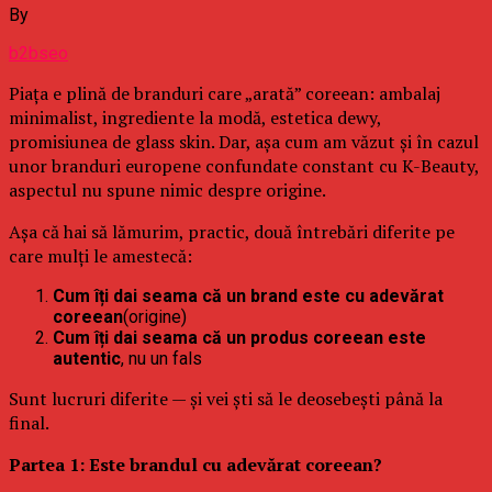
By
b2bseo
Piața e plină de branduri care „arată” coreean: ambalaj
minimalist, ingrediente la modă, estetica dewy,
promisiunea de glass skin. Dar, așa cum am văzut și în cazul
unor branduri europene confundate constant cu K-Beauty,
aspectul nu spune nimic despre origine.
Așa că hai să lămurim, practic, două întrebări diferite pe
care mulți le amestecă:
Cum îți dai seama că un brand este cu adevărat
coreean
(origine)
Cum îți dai seama că un produs coreean este
autentic
, nu un fals
Sunt lucruri diferite — și vei ști să le deosebești până la
final.
Partea 1: Este brandul cu adevărat coreean?