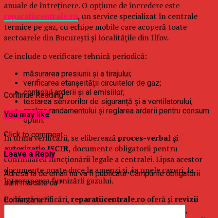
anuale de întreținere. O opțiune de încredere este
reparatiicentrale.ro
, un service specializat în centrale
termice pe gaz, cu echipe mobile care acoperă toate
sectoarele din București și localitățile din Ilfov.
Ce include o verificare tehnică periodică:
măsurarea presiunii și a tirajului;
verificarea etanșeității circuitelor de gaz;
controlul arderii și al emisiilor;
Continue Reading
testarea senzorilor de siguranță și a ventilatorului;
analiza randamentului și reglarea arderii pentru consum
You may like
optim.
Click to comment
În urma verificării, se eliberează
proces-verbal și
autorizație ISCIR
, documente obligatorii pentru
Leave a Reply
continuarea funcționării legale a centralei. Lipsa acestor
documente poate duce la amenzi și, în unele cazuri, la
Adresa ta de email nu va fi publicată.
Câmpurile obligatorii
întreruperea furnizării gazului.
sunt marcate cu
*
Pe lângă verificări,
reparatiicentrale.ro
oferă și
revizii
Comentariu
*
tehnice, reparații rapide și servicii de întreținere
,