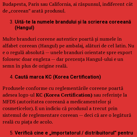
Budapesta, Paris sau California, ai răspunsul, indiferent cât
de „coreean” arată produsul.
Uită-te la numele brandului și la scrierea coreeană
(Hangul)
Multe branduri coreene autentice poartă și numele în
alfabet coreean (Hangul) pe ambalaj, alături de cel latin. Nu
e o regulă absolută — unele branduri orientate spre export
folosesc doar engleza — dar prezența Hangul-ului e un
semn în plus de origine reală.
Caută marca KC (Korea Certification)
Produsele conforme cu reglementările coreene poartă
adesea logo-ul
KC (Korea Certification)
sau referințe la
MFDS (autoritatea coreeană a medicamentelor și
cosmeticelor). E un indiciu că produsul a trecut prin
sistemul de reglementare coreean — deci că are o legătură
reală cu piața de acolo.
Verifică cine e „importatorul / distribuitorul” pentru