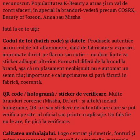
necunoscut. Popularitatea K-Beauty a atras și un val de
contrafaceri, în special la branduri-vedetă precum COSRX,
Beauty of Joseon, Anua sau Missha.
Iată la ce te uiți:
Codul de lot (batch code) și datele.
Produsele autentice
au un cod de lot alfanumeric, dată de fabricație și expirare,
imprimate direct pe flacon sau cutie — nu doar lipite ca
sticker adăugat ulterior. Formatul diferă de la brand la
brand, așa că un plasament neobișnuit nu e automat un
semn rău; important e ca imprimarea să pară făcută în
fabrică, coerentă.
QR code / hologramă / sticker de verificare.
Multe
branduri coreene (Missha, Dr.Jart+ și altele) includ
holograme, QR-uri sau stickere de autentificare care se pot
verifica pe site-ul oficial sau printr-o aplicație. Un fals fie
nu le are, fie pică la verificare.
Calitatea ambalajului.
Logo centrat și simetric, fonturi și
culori consecvente, fără greșeli de ortografie, materiale