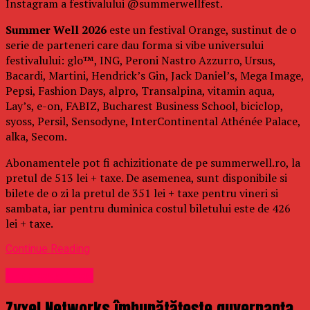
Instagram a festivalului @summerwellfest.
Summer Well 2026
este un festival Orange, sustinut de o
serie de parteneri care dau forma si vibe universului
festivalului: glo™, ING, Peroni Nastro Azzurro, Ursus,
Bacardi, Martini, Hendrick’s Gin, Jack Daniel’s, Mega Image,
Pepsi, Fashion Days, alpro, Transalpina, vitamin aqua,
Lay’s, e-on, FABIZ, Bucharest Business School, biciclop,
syoss, Persil, Sensodyne, InterContinental Athénée Palace,
alka, Secom.
Abonamentele pot fi achizitionate de pe summerwell.ro, la
pretul de 513 lei + taxe. De asemenea, sunt disponibile si
bilete de o zi la pretul de 351 lei + taxe pentru vineri si
sambata, iar pentru duminica costul biletului este de 426
lei + taxe.
Continue Reading
Uncategorized
Zyxel Networks îmbunătățește guvernanța