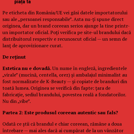
piața ta
Pe eticheta din România/UE vei găsi datele importatorului
sau ale „persoanei responsabile”. Asta nu-ți spune direct
originea, dar un brand coreean serios ajunge la tine printr-
un importator oficial. Poți verifica pe site-ul brandului dacă
distribuitorul respectiv e recunoscut oficial — un semn de
lanț de aprovizionare curat.
De reținut
Estetica nu e dovadă.
Un nume în engleză, ingredientele
„virale” (mucină, centella, orez) și ambalajul minimalist au
fost normalizate de K-Beauty — și copiate de branduri din
toată lumea. Originea se verifică din fapte: țara de
fabricație, sediul brandului, povestea reală a fondatorilor.
Nu din „vibe”.
Partea 2: Este produsul coreean autentic sau fals?
Odată ce știi că brandul e chiar coreean, rămâne a doua
întrebare — mai ales dacă ai cumpărat de la un vânzător