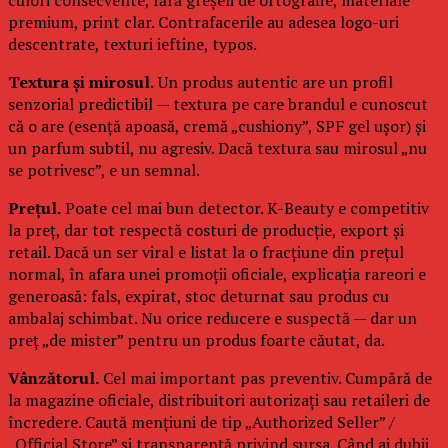
premium, print clar. Contrafacerile au adesea logo-uri
descentrate, texturi ieftine, typos.
Textura și mirosul.
Un produs autentic are un profil
senzorial predictibil — textura pe care brandul e cunoscut
că o are (esență apoasă, cremă „cushiony”, SPF gel ușor) și
un parfum subtil, nu agresiv. Dacă textura sau mirosul „nu
se potrivesc”, e un semnal.
Prețul.
Poate cel mai bun detector. K-Beauty e competitiv
la preț, dar tot respectă costuri de producție, export și
retail. Dacă un ser viral e listat la o fracțiune din prețul
normal, în afara unei promoții oficiale, explicația rareori e
generoasă: fals, expirat, stoc deturnat sau produs cu
ambalaj schimbat. Nu orice reducere e suspectă — dar un
preț „de mister” pentru un produs foarte căutat, da.
Vânzătorul.
Cel mai important pas preventiv. Cumpără de
la magazine oficiale, distribuitori autorizați sau retaileri de
încredere. Caută mențiuni de tip „Authorized Seller” /
„Official Store” și transparență privind sursa. Când ai dubii,