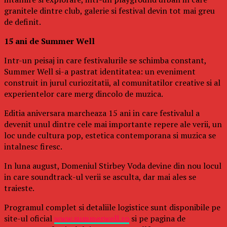
granitele dintre club, galerie si festival devin tot mai greu
de definit.
15 ani de Summer Well
Intr-un peisaj in care festivalurile se schimba constant,
Summer Well si-a pastrat identitatea: un eveniment
construit in jurul curiozitatii, al comunitatilor creative si al
experientelor care merg dincolo de muzica.
Editia aniversara marcheaza 15 ani in care festivalul a
devenit unul dintre cele mai importante repere ale verii, un
loc unde cultura pop, estetica contemporana si muzica se
intalnesc firesc.
In luna august, Domeniul Stirbey Voda devine din nou locul
in care soundtrack-ul verii se asculta, dar mai ales se
traieste.
Programul complet si detaliile logistice sunt disponibile pe
site-ul oficial
www.summerwell.ro
si pe pagina de