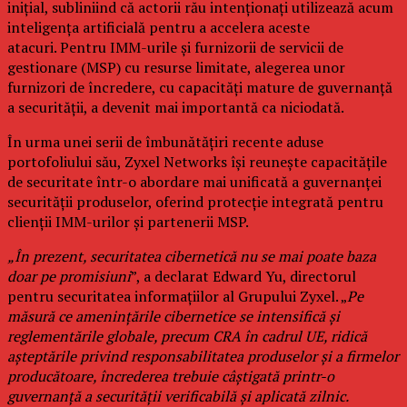
inițial, subliniind că actorii rău intenționați utilizează acum
inteligența artificială pentru a accelera aceste
atacuri. Pentru IMM-urile și furnizorii de servicii de
gestionare (MSP) cu resurse limitate, alegerea unor
furnizori de încredere, cu capacități mature de guvernanță
a securității, a devenit mai importantă ca niciodată.
În urma unei serii de îmbunătățiri recente aduse
portofoliului său, Zyxel Networks își reunește capacitățile
de securitate într-o abordare mai unificată a guvernanței
securității produselor, oferind protecție integrată pentru
clienții IMM-urilor și partenerii MSP.
„În prezent, securitatea cibernetică nu se mai poate baza
doar pe promisiuni
”, a declarat Edward Yu, directorul
pentru securitatea informațiilor al Grupului Zyxel. „
Pe
măsură ce amenințările cibernetice se intensifică și
reglementările globale, precum CRA în cadrul UE, ridică
așteptările privind responsabilitatea produselor și a firmelor
producătoare, încrederea trebuie câștigată printr-o
guvernanță a securității verificabilă și aplicată zilnic.