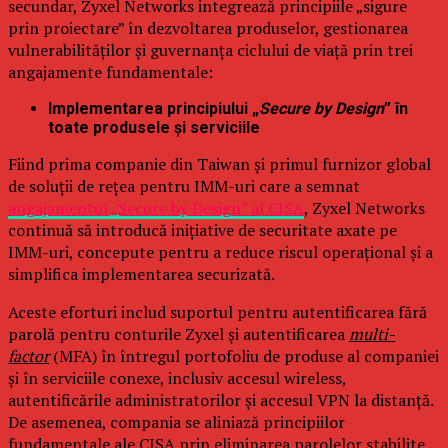
secundar, Zyxel Networks integrează principiile „sigure
prin proiectare” în dezvoltarea produselor, gestionarea
vulnerabilităților și guvernanța ciclului de viață prin trei
angajamente fundamentale:
Implementarea principiului „
Secure by Design
” în
toate produsele și serviciile
Fiind prima companie din Taiwan și primul furnizor global
de soluții de rețea pentru IMM-uri care a semnat
angajamentul „Secure by Design” al CISA
, Zyxel Networks
continuă să introducă inițiative de securitate axate pe
IMM-uri, concepute pentru a reduce riscul operațional și a
simplifica implementarea securizată.
Aceste eforturi includ suportul pentru autentificarea fără
parolă pentru conturile Zyxel și autentificarea
multi-
factor
(MFA) în întregul portofoliu de produse al companiei
și în serviciile conexe, inclusiv accesul wireless,
autentificările administratorilor și accesul VPN la distanță.
De asemenea, compania se aliniază principiilor
fundamentale ale CISA prin eliminarea parolelor stabilite