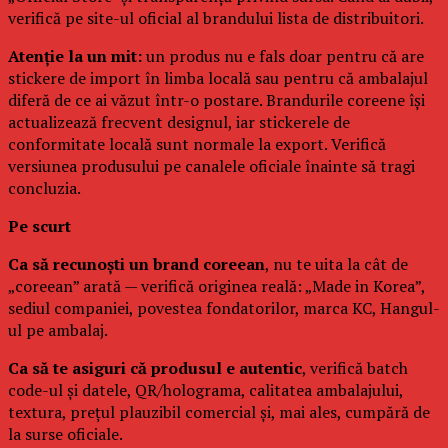
verifică pe site-ul oficial al brandului lista de distribuitori.
Atenție la un mit:
un produs nu e fals doar pentru că are
stickere de import în limba locală sau pentru că ambalajul
diferă de ce ai văzut într-o postare. Brandurile coreene își
actualizează frecvent designul, iar stickerele de
conformitate locală sunt normale la export. Verifică
versiunea produsului pe canalele oficiale înainte să tragi
concluzia.
Pe scurt
Ca să recunoști un brand coreean
, nu te uita la cât de
„coreean” arată — verifică originea reală: „Made in Korea”,
sediul companiei, povestea fondatorilor, marca KC, Hangul-
ul pe ambalaj.
Ca să te asiguri că produsul e autentic
, verifică batch
code-ul și datele, QR/holograma, calitatea ambalajului,
textura, prețul plauzibil comercial și, mai ales, cumpără de
la surse oficiale.