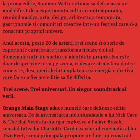
la prima editie, Summer Well continua sa defineasca un
mod diferit de a experimenta cultura contemporana,
reunind muzica, arta, design, arhitectura temporara,
gastronomie si comunitati creative intr-un festival care si-a
construit propriul univers.
Anul acesta, peste 20 de artisti, trei scene si o serie de
experiente curatoriate transforma fiecare colt al
domeniului intr-un spatiu cu identitate proprie. Nu este
doar despre cine urca pe scena, ci despre atmosfera dintre
concerte, descoperirile intamplatoare si energia colectiva
care face ca fiecare editie sa fie diferita.
Trei scene. Trei universuri. Un singur soundtrack al
verii.
Orange Main Stage
aduce numele care definesc editia
aniversara. De la intensitatea inconfundabila a lui Nick Cave
& The Bad Seeds la energia exploziva a Palaye Royale,
sensibilitatea lui Charlotte Cardin si vibe-ul cinematic al lui
Two Feet, scena principala propune un line-up construit