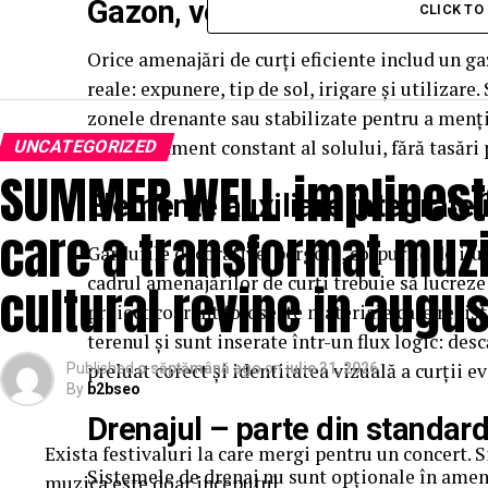
Gazon, vegetație și protecția s
CLICK T
Orice amenajări de curți eficiente includ un ga
reale: expunere, tip de sol, irigare și utilizare
zonele drenante sau stabilizate pentru a menți
comportament constant al solului, fără tasări 
UNCATEGORIZED
SUMMER WELL implineste 
Elemente auxiliare integrate 
care a transformat muzi
Gardurile decorative, pergola, corpurile de il
cadrul amenajărilor de curți trebuie să lucreze
cultural revine in augus
proiect coerent folosește materiale care rezist
terenul și sunt inserate într-un flux logic: des
preluat corect și identitatea vizuală a curții ev
Published
o săptămână ago
on
iulie 31, 2026
By
b2bseo
Drenajul – parte din standard
Exista festivaluri la care mergi pentru un concert. 
Sistemele de drenaj nu sunt opționale în amena
muzica este doar inceputul.