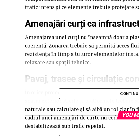
trafic intens și ce elemente trebuie protejate s
Amenajări curți ca infrastruc
Amenajarea unei curți nu înseamnă doar a plas
coerentă. Zonarea trebuie să permită acces fluid
rezistența în timp a tuturor elementelor instal
relaxare sau spații tehnice.
Pavaj, trasee și circulație co
În orice proiect de amenajări curți, organiza
CONTINU
spațiu exterior. Aleile și platformele trebuie s
naturale sau calculate și să aibă un rol clar în 
YOU M
cadrul unei amenajări de curte nu cedează la în
destabilizează sub trafic repetat.