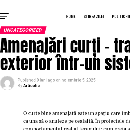
HOME
STIREA ZILEI
POLITICHI
UNCATEGORIZED
Amenajări curți – t
exterior într-un sis
Published
9 luni ago
on
noiembrie 5, 2025
By
Articolic
O curte bine amenajată este un spațiu care îmbin
ca una să o anuleze pe cealaltă. În proiectele d
comportamentul real al terenului: cum preia ap