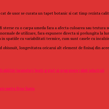
 cat de usor se curata un tapet botanic si cat timp rezista cal
 sterse cu o carpa umeda fara a afecta culoarea sau textura s
normale de utilizare, fara expunere directa si prelungita la lu
n spatiile cu variabilitati termice, cum sunt casele cu incalzir
 obisnuit, longevitatea oricarui alt element de finisaj din ace
zabilități locomotorii învață gratuit să programeze roboți industriali
zate pentru Orice Spațiu