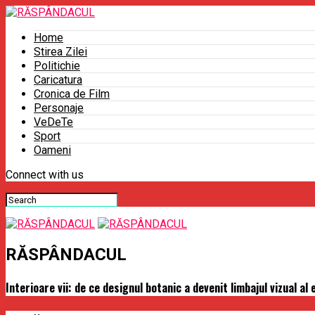
Home
Stirea Zilei
Politichie
Caricatura
Cronica de Film
Personaje
VeDeTe
Sport
Oameni
Connect with us
RĂSPÂNDACUL
Interioare vii: de ce designul botanic a devenit limbajul vizual al