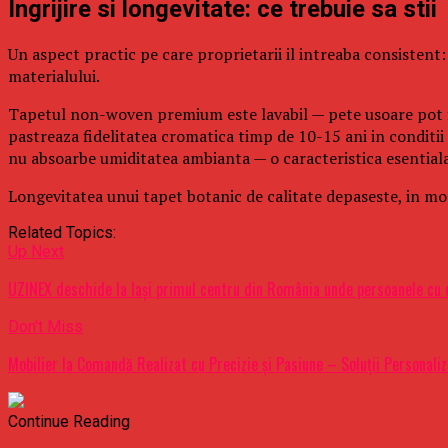
Ingrijire si longevitate: ce trebuie sa stii
Un aspect practic pe care proprietarii il intreaba consistent:
materialului.
Tapetul non-woven premium este lavabil — pete usoare pot fi
pastreaza fidelitatea cromatica timp de 10-15 ani in conditii 
nu absoarbe umiditatea ambianta — o caracteristica esentiala i
Longevitatea unui tapet botanic de calitate depaseste, in mod
Related Topics:
Up Next
UZINEX deschide la Iași primul centru din România unde persoanele cu di
Don't Miss
Mobilier la Comandă Realizat cu Precizie și Pasiune – Soluții Personali
Continue Reading