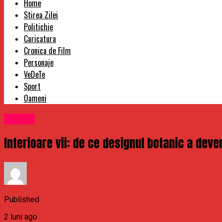
Home
Stirea Zilei
Politichie
Caricatura
Cronica de Film
Personaje
VeDeTe
Sport
Oameni
Afaceri
Interioare vii: de ce designul botanic a deven
Published
2 luni ago