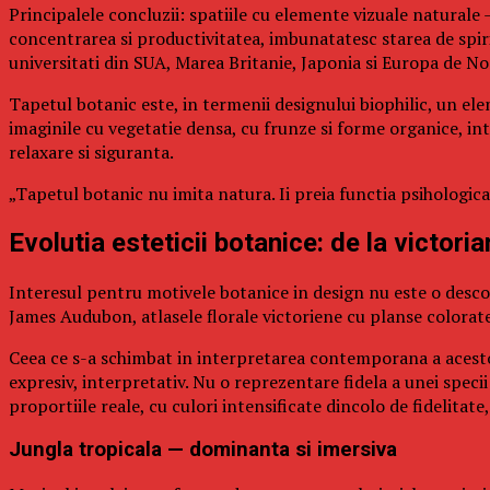
Principalele concluzii: spatiile cu elemente vizuale naturale
concentrarea si productivitatea, imbunatatesc starea de spir
universitati din SUA, Marea Britanie, Japonia si Europa de No
Tapetul botanic este, in termenii designului biophilic, un e
imaginile cu vegetatie densa, cu frunze si forme organice, in
relaxare si siguranta.
„Tapetul botanic nu imita natura. Ii preia functia psihologica
Evolutia esteticii botanice: de la victor
Interesul pentru motivele botanice in design nu este o descoper
James Audubon, atlasele florale victoriene cu planse colorate
Ceea ce s-a schimbat in interpretarea contemporana a acestor 
expresiv, interpretativ. Nu o reprezentare fidela a unei specii
proportiile reale, cu culori intensificate dincolo de fidelita
Jungla tropicala — dominanta si imersiva