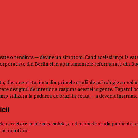
este o tendinta — devine un simptom. Cand acelasi impuls estet
 corporatiste din Berlin si in apartamentele reformatate din B
ta, documentata, inca din primele studii de psihologie a mediul
are designul de interior a raspuns acestei urgente. Tapetul bota
amp stilizata la padurea de brazi in ceata — a devenit instrume
icii
 de cercetare academica solida, cu decenii de studii publicate
a ocupantilor.