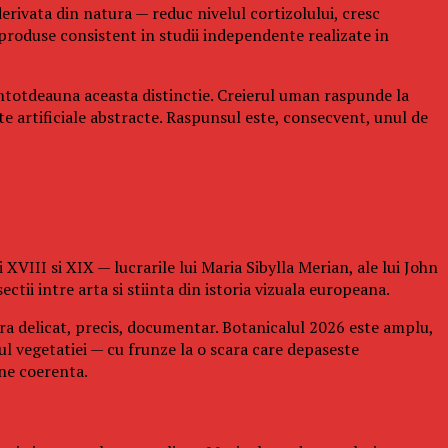
erivata din natura — reduc nivelul cortizolului, cresc
produse consistent in studii independente realizate in
intotdeauna aceasta distinctie. Creierul uman raspunde la
e artificiale abstracte. Raspunsul este, consecvent, unul de
 XVIII si XIX — lucrarile lui Maria Sibylla Merian, ale lui John
ii intre arta si stiinta din istoria vizuala europeana.
era delicat, precis, documentar. Botanicalul 2026 este amplu,
ocul vegetatiei — cu frunze la o scara care depaseste
ine coerenta.