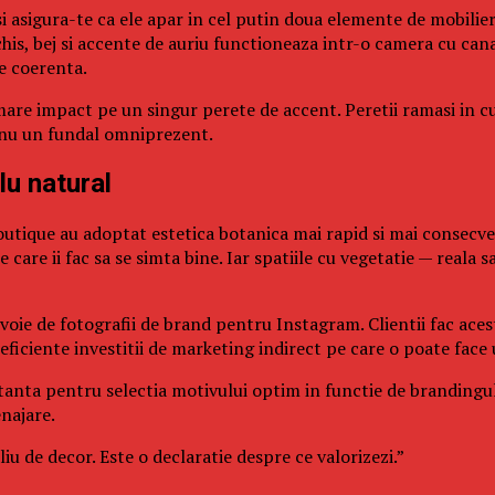
si asigura-te ca ele apar in cel putin doua elemente de mobilie
chis, bej si accente de auriu functioneaza intr-o camera cu cana
e coerenta.
 mare impact pe un singur perete de accent. Peretii ramasi in c
, nu un fundal omniprezent.
lu natural
 boutique au adoptat estetica botanica mai rapid si mai consecv
are ii fac sa se simta bine. Iar spatiile cu vegetatie — reala s
oie de fotografii de brand pentru Instagram. Clientii fac acest
 eficiente investitii de marketing indirect pe care o poate face
anta pentru selectia motivului optim in functie de brandingul 
najare.
u de decor. Este o declaratie despre ce valorizezi.”