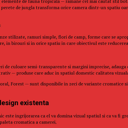
, elemente de fauna tropicala — ramane cel mai cautat stil bot
 perete de jungla transforma orice camera dintr-un spatiu oare
c
ze stilizate, ramuri simple, flori de camp, forme care se aprop
 in birouri si in orice spatiu in care obiectivul este reducerea 
ri de culoare semi-transparente si margini imprecise, adauga ca
trativ — produse care aduc in spatiul domestic calitatea vizuala
oral, Forest — sunt disponibile in zeci de variante cromatice s
design existenta
 este ingrijorarea ca el va domina vizual spatiul si ca va fi gr
 paleta cromatica a camerei.