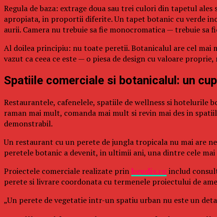
Regula de baza: extrage doua sau trei culori din tapetul ales 
apropiata, in proportii diferite. Un tapet botanic cu verde in
aurii. Camera nu trebuie sa fie monocromatica — trebuie sa fi
Al doilea principiu: nu toate peretii. Botanicalul are cel mai
vazut ca ceea ce este — o piesa de design cu valoare proprie
Spatiile comerciale si botanicalul: un cup
Restaurantele, cafenelele, spatiile de wellness si hotelurile
raman mai mult, comanda mai mult si revin mai des in spatiile c
demonstrabil.
Un restaurant cu un perete de jungla tropicala nu mai are nev
peretele botanic a devenit, in ultimii ani, una dintre cele mai
Proiectele comerciale realizate prin
beudis.ro
includ consult
perete si livrare coordonata cu termenele proiectului de ame
„Un perete de vegetatie intr-un spatiu urban nu este un detali