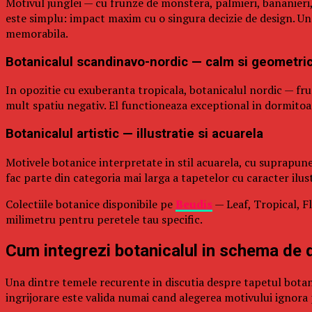
Motivul junglei — cu frunze de monstera, palmieri, bananieri
este simplu: impact maxim cu o singura decizie de design. Un
memorabila.
Botanicalul scandinavo-nordic — calm si geometri
In opozitie cu exuberanta tropicala, botanicalul nordic — frun
mult spatiu negativ. El functioneaza exceptional in dormitoare,
Botanicalul artistic — illustratie si acuarela
Motivele botanice interpretate in stil acuarela, cu suprapune
fac parte din categoria mai larga a tapetelor cu caracter ilus
Colectiile botanice disponibile pe
Beudis
— Leaf, Tropical, Fl
milimetru pentru peretele tau specific.
Cum integrezi botanicalul in schema de 
Una dintre temele recurente in discutia despre tapetul botanic
ingrijorare este valida numai cand alegerea motivului ignora