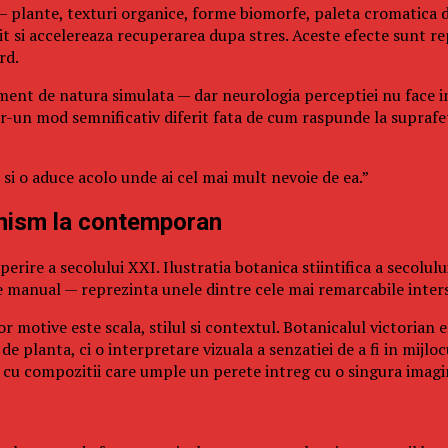
 — plante, texturi organice, forme biomorfe, paleta cromatica d
it si accelereaza recuperarea dupa stres. Aceste efecte sunt re
rd.
lement de natura simulata — dar neurologia perceptiei nu face 
tr-un mod semnificativ diferit fata de cum raspunde la suprafet
 si o aduce acolo unde ai cel mai mult nevoie de ea.”
ianism la contemporan
ire a secolului XXI. Ilustratia botanica stiintifica a secolului
 manual — reprezinta unele dintre cele mai remarcabile intersect
motive este scala, stilul si contextul. Botanicalul victorian 
 de planta, ci o interpretare vizuala a senzatiei de a fi in mijl
te, cu compozitii care umple un perete intreg cu o singura imag