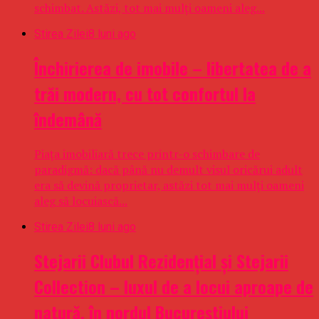
schimbat. Astăzi, tot mai mulți oameni aleg...
Stirea Zilei
8 luni ago
Închirierea de imobile – libertatea de a
trăi modern, cu tot confortul la
îndemână
Piața imobiliară trece printr-o schimbare de
paradigmă: dacă până nu demult visul oricărui adult
era să devină proprietar, astăzi tot mai mulți oameni
aleg să locuiască...
Stirea Zilei
8 luni ago
Stejarii Clubul Rezidențial și Stejarii
Collection – luxul de a locui aproape de
natură, în nordul Bucureștiului