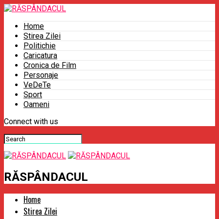
Home
Stirea Zilei
Politichie
Caricatura
Cronica de Film
Personaje
VeDeTe
Sport
Oameni
Connect with us
RĂSPÂNDACUL
Home
Stirea Zilei