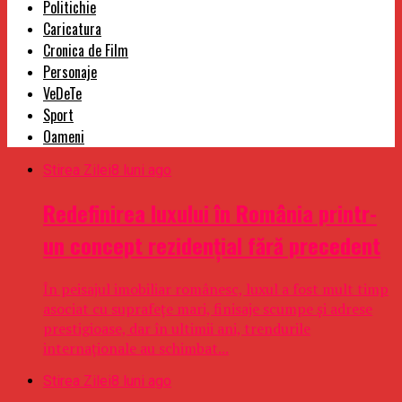
Politichie
Caricatura
Cronica de Film
Personaje
VeDeTe
Sport
Oameni
Stirea Zilei
8 luni ago
Redefinirea luxului în România printr-
un concept rezidențial fără precedent
În peisajul imobiliar românesc, luxul a fost mult timp
asociat cu suprafețe mari, finisaje scumpe și adrese
prestigioase, dar în ultimii ani, trendurile
internaționale au schimbat...
Stirea Zilei
8 luni ago