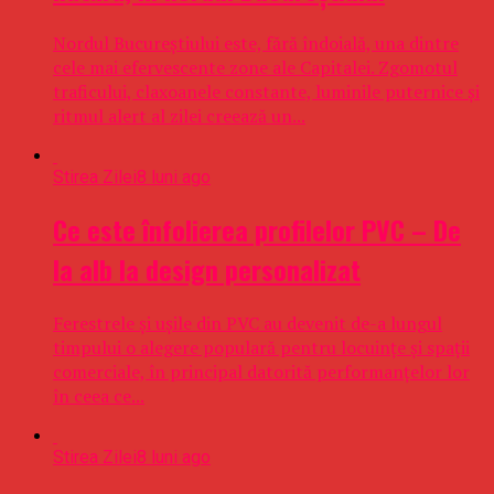
Nordul Bucureștiului este, fără îndoială, una dintre
cele mai efervescente zone ale Capitalei. Zgomotul
traficului, claxoanele constante, luminile puternice și
ritmul alert al zilei creează un...
Stirea Zilei
8 luni ago
Ce este înfolierea profilelor PVC – De
la alb la design personalizat
Ferestrele și ușile din PVC au devenit de-a lungul
timpului o alegere populară pentru locuințe și spații
comerciale, în principal datorită performanțelor lor
în ceea ce...
Stirea Zilei
8 luni ago