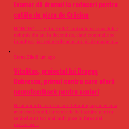
Evamar dă drumul la reduceri pentru
cutiile de pizza de Crăciun
HOHOHO… și gata, HoReCa intră în cea mai dulce
nebunie din an. În decembrie, când comenzile se
înmulțesc, iar reducerile aduc un pic de magie în...
Stirea Zilei
8 luni ago
Vitalitas, proiectul lui Dragoş
Dobrescu, primul centru care oferă
neurofeedback pentru seniori
Ne aflăm într-o eră în care tehnologia şi medicina
avansează rapid, iar centrele de îngrijire pentru
seniori sunt tot mai mult puse în faţa unei
provocări:...