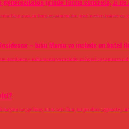
 generozitatea prinde formă concretă, zi de z
nual la gunoi, în timp ce oameni din jurul nostru trăiesc cu gr
esidence – Iuliu Maniu va include un hotel H
gue Residence – Iuliu Maniu va include un hotel ce urmează a f
ulei?
că mașina merge bine, nu scoate fum, nu produce zgomote ciudat