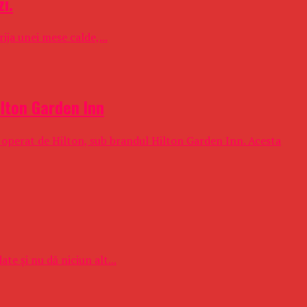
i.
ija unei mese calde,...
ilton Garden Inn
i operat de Hilton, sub brandul Hilton Garden Inn. Acesta
e și nu dă niciun alt...