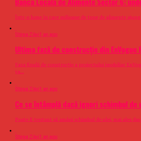
Banca Locală de Alimente Sector 6: unde
Într-o lume în care milioane de tone de alimente ajung a
Stirea Zilei
1 an ago
Ultima fază de construcție din EnVogue R
Faza finală de construcție a proiectului imobiliar EnVo
va...
Stirea Zilei
1 an ago
Ce se întâmplă dacă ignori schimbul de 
Poate fi tentant să amâni schimbul de ulei, mai ales da
Stirea Zilei
1 an ago