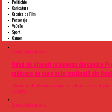
Politichie
Caricatura
Cronica de Film
Personaje
VeDeTe
Sport
Oameni
Stirea Zilei
1 an ago
Omul de afaceri craiovean Alexandru Pre
milioane de euro este susținută din fond
Alexandru Predescu, un tânăr om de afaceri de origine c
pădurii...
Stirea Zilei
1 an ago