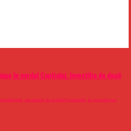
ue în nordul Capitalei. Investiția de două
rezidențial, amplasat în nordul Capitalei, în apropierea