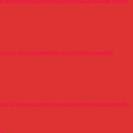
 cu densitatea și activitatea economică a capitalei, găsirea
termica, fonica si intimitate. In contextul renovarilor,
sucă în plin sezon secetos sau când presiunea din sistemele...