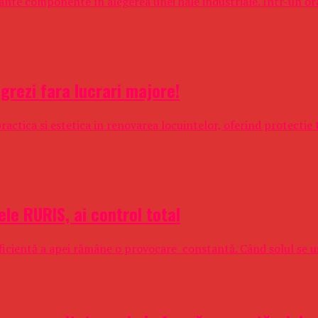
ante componente în alegerea unei hale industriale. Într-un oraș
grezi fara lucrari majore!
ractica si estetica in renovarea locuintelor, oferind protectie 
e RURIS, ai control total
 eficientă a apei rămâne o provocare constantă. Când solul se u