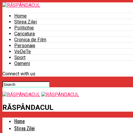
Home
Stirea Zilei
Politichie
Caricatura
Cronica de Film
Personaje
VeDeTe
Sport
Oameni
Connect with us
RĂSPÂNDACUL
Home
Stirea Zilei