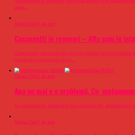
Securitatea la incendiu este una dintre cele mai import
unei...
Stirea Zilei
1 an ago
Cassonetti in renovari – Afla cum le inte
Cassonetti, sau casetele pentru rulouri, sunt o solutie p
integrarea cassonetti fara...
Stirea Zilei
1 an ago
Apa nu mai e o problemă. Cu motopompel
În agricultură, grădinărit sau construcții, gestionarea
Stirea Zilei
1 an ago