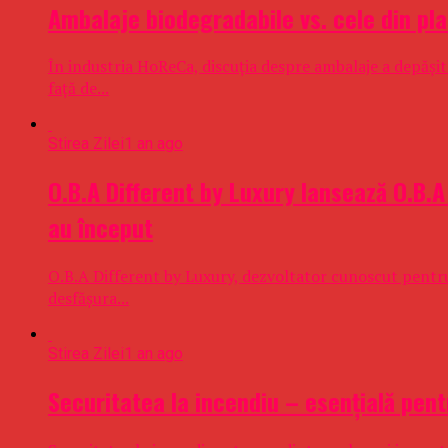
Ambalaje biodegradabile vs. cele din pla
În industria HoReCa, discuția despre ambalaje a depășit
față de...
Stirea Zilei
1 an ago
O.B.A Different by Luxury lansează O.B.
au început
O.B.A Different by Luxury, dezvoltator cunoscut pentr
desfășura...
Stirea Zilei
1 an ago
Securitatea la incendiu – esențială pent