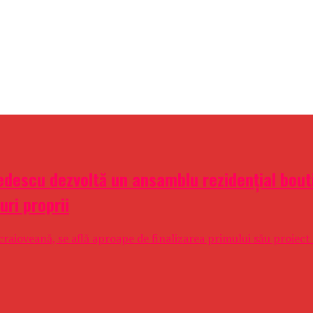
descu dezvoltă un ansamblu rezidențial boutiq
uri proprii
raioveană, se află aproape de finalizarea primului său proiect 