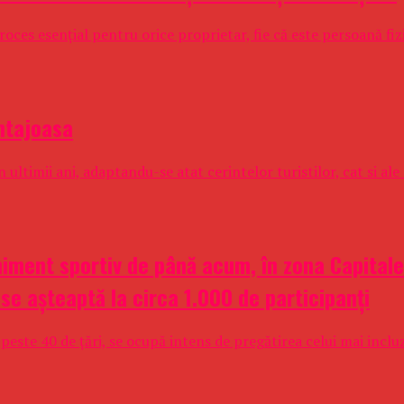
oces esențial pentru orice proprietar, fie că este persoană fizic
antajoasa
 ultimii ani, adaptandu-se atat cerintelor turistilor, cat si ale
iment sportiv de până acum, în zona Capitalei
 se așteaptă la circa 1.000 de participanți
peste 40 de țări, se ocupă intens de pregătirea celui mai inclu