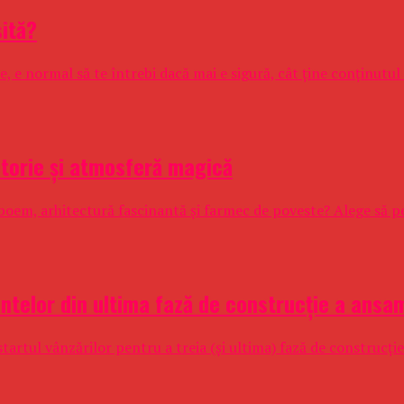
sită?
le, e normal să te întrebi dacă mai e sigură, cât ține conținutul 
istorie și atmosferă magică
 boem, arhitectură fascinantă și farmec de poveste? Alege să pet
telor din ultima fază de construcție a ansa
tartul vânzărilor pentru a treia (și ultima) fază de construcție