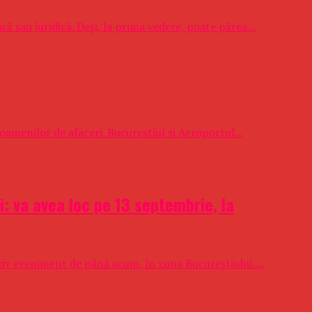
ă sau juridică. Deși, la prima vedere, poate părea...
 oamenilor de afaceri. Bucurestiul si Aeroportul...
: va avea loc pe 13 septembrie, la
ziv eveniment de până acum, în zona Bucureștiului....