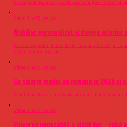
Pe piața din România, încălzirea locuinței este un subiect
Stirea Zilei
12 luni ago
Mobilier personalizat și design interior 
În era designului personalizat, mobilierul creat pe com
CNC de înaltă precizie...
Stirea Zilei
12 luni ago
Ce salariu mediu au romanii in 2025 si 
Salariul mediu este un indicator esential pentru a intele
Stirea Zilei
12 luni ago
Valoarea impozabilă a clădirilor – rolul 