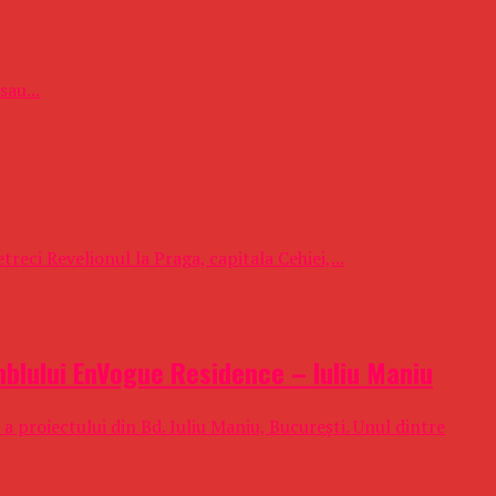
sau...
reci Revelionul la Praga, capitala Cehiei,...
mblului EnVogue Residence – Iuliu Maniu
 a proiectului din Bd. Iuliu Maniu, București. Unul dintre