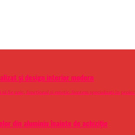
alizat și design interior modern
 fie unic, funcțional și estetic. Suntem specializați în proiect
elor din aluminiu înainte de achiziție