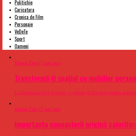
Politichie
Caricatura
Cronica de Film
Personaje
VeDeTe
Sport
Oameni
Stirea Zilei
11 luni ago
Transformă-ți spațiul cu mobilier person
La Diamond Art Design, credem că fiecare spațiu merită să
Stirea Zilei
12 luni ago
Importanța cunoașterii originii calorifer