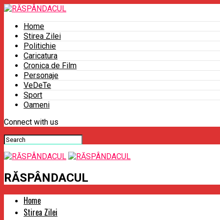
Home
Stirea Zilei
Politichie
Caricatura
Cronica de Film
Personaje
VeDeTe
Sport
Oameni
Connect with us
RĂSPÂNDACUL
Home
Stirea Zilei