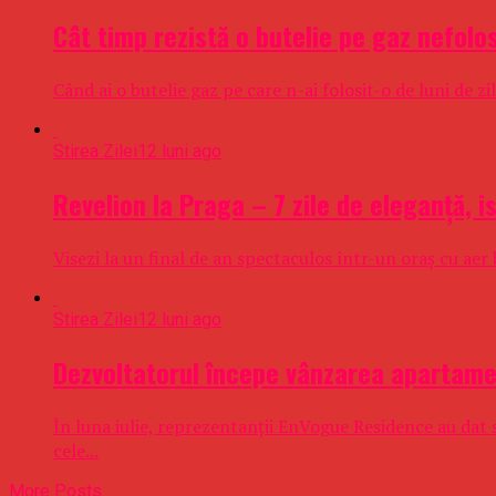
​Cât timp rezistă o butelie pe gaz nefolo
Când ai o butelie gaz pe care n-ai folosit-o de luni de zi
Stirea Zilei
12 luni ago
Revelion la Praga – 7 zile de eleganță, 
Visezi la un final de an spectaculos într-un oraș cu aer
Stirea Zilei
12 luni ago
Dezvoltatorul începe vânzarea apartamen
În luna iulie, reprezentanții EnVogue Residence au dat s
cele...
More Posts