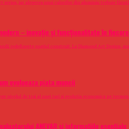
 serios, iar alegerea unui calorifer din aluminiu trebuie făcută 
modern – inovație și funcționalitate în fiecare
andă redefinește spațiul construit. La Diamond Art Design, mob
cum evolueaza piata muncii
ge nivelul de trai al unei tari si evolutia economica pe termen 
evaluatorului ANEVAR și informațiile esențiale