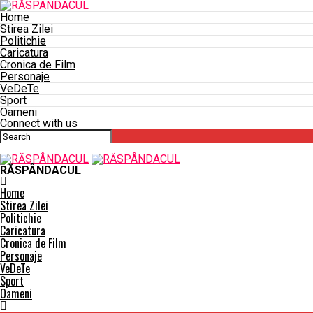
Home
Stirea Zilei
Politichie
Caricatura
Cronica de Film
Personaje
VeDeTe
Sport
Oameni
Connect with us
RĂSPÂNDACUL
Home
Stirea Zilei
Politichie
Caricatura
Cronica de Film
Personaje
VeDeTe
Sport
Oameni