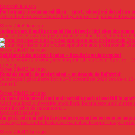
Oameni
9 luni ago
Performanța înseamnă echilibru – sport, educație și dezvoltare p
Într-o lume în care ritmul alert și competiția par să defineas
Stirea Zilei
9 luni ago
Jucăriile care îl ajută pe copilul tău să învețe fără să-și dea seama
Joaca este activitatea preferată a celor mici. Însă, dincolo de
Stirea Zilei
10 luni ago
Spălătorie auto interior Oradea – Rezultate vizibile imediat
✨ Redescoperă prospețimea mașinii tale cu Clean-Spot.ro – Exp
credem...
Stirea Zilei
10 luni ago
România reunită de pretutindeni – un deceniu de RePatriot
Bucureștiul găzduiește între 2–5 octombrie 2025 cea de-a 10-
Înaltul...
Stirea Zilei
10 luni ago
Ce zone din București sunt mai rentabile pentru investiții în apa
Când analizezi o investiție imobiliară, locația este unul dintre
semnificative de randament,...
Oameni
11 luni ago
Am găsit cele mai calitative produse cosmetice coreene pe magazi
Dacă ești pasionată de skincare sau abia descoperi magia produ
Stirea Zilei
11 luni ago