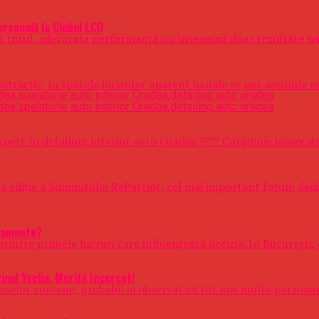
ersonală la Clubul LCD
că totul, adevărata performanță nu înseamnă doar rezultate sau
 distracție, în spatele jocurilor aparent banale se pot ascunde 
ert în detailing interior auto Oradea ???? Curățenie impecabil
a ediție a Summitului RePatriot, cel mai important forum dedi
rtamente?
 printre primele lucruri care influențează decizia. În București
nul Yselia. Merită încercat!
selor coreene, probabil ai observat că tot mai multe persoane 