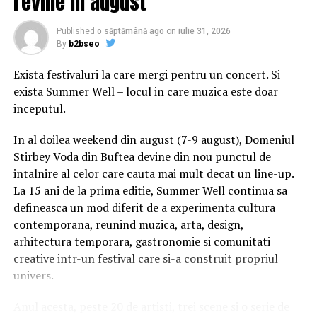
revine in august
şi-a început cariera ca protejat – şi amant – al unui alt
nume celebru al cinematografiei italiene şi mondiale,
Published
o săptămână ago
on
iulie 31, 2026
Luchino Visconti.
By
b2bseo
Exista festivaluri la care mergi pentru un concert. Si
Unul dintre primele sale succese profesionale a venit ca
exista Summer Well – locul in care muzica este doar
scenograf pentru o punere scenă a piesei lui
inceputul.
Shakespeare „As You Like It”, la Teatro Eliseo din Roma,
în 1948, ocazie cu care a colaborat cu pictorul spaniol
In al doilea weekend din august (7-9 august), Domeniul
suprarealist Salvador Dali.
Stirbey Voda din Buftea devine din nou punctul de
intalnire al celor care cauta mai mult decat un line-up.
În anii ’50 şi ’60 a devenit un admirat regizor de operă.
La 15 ani de la prima editie, Summer Well continua sa
Punerea sa în scenă a operei „Tosca”, în 1964, la Covent
defineasca un mod diferit de a experimenta cultura
Garden din Londra, a reprezentat un succes fulminant şi
contemporana, reunind muzica, arta, design,
a fost şi „cântecul de lebădă” al senzaţionalei cariere a
arhitectura temporara, gastronomie si comunitati
Mariei Callas.
creative intr-un festival care si-a construit propriul
În cinematografie este amintit pentru adaptarea
univers.
„Romeo şi Julieta” din 1968, pentru care a primit două
Anul acesta, peste 20 de artisti, trei scene si o serie de
nominalizări la Oscar, dar şi pentru filmul biografic