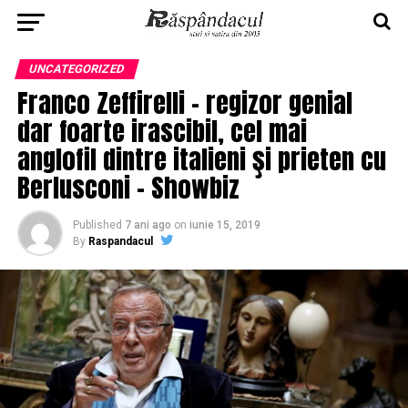
UNCATEGORIZED
Franco Zeffirelli – regizor genial
dar foarte irascibil, cel mai
anglofil dintre italieni şi prieten cu
Berlusconi – Showbiz
Published
7 ani ago
on
iunie 15, 2019
By
Raspandacul