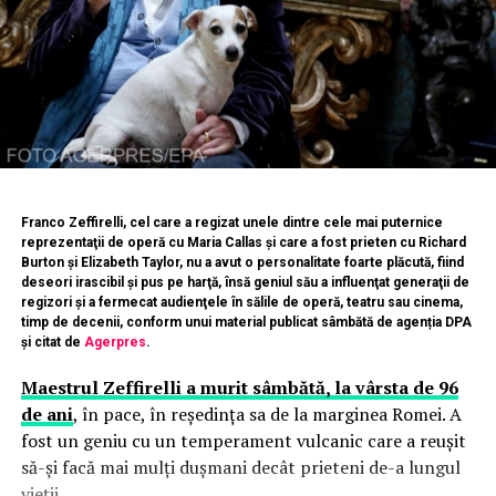
Franco Zeffirelli, cel care a regizat unele dintre cele mai puternice
reprezentaţii de operă cu Maria Callas şi care a fost prieten cu Richard
Burton şi Elizabeth Taylor, nu a avut o personalitate foarte plăcută, fiind
deseori irascibil şi pus pe harţă, însă geniul său a influenţat generaţii de
regizori şi a fermecat audienţele în sălile de operă, teatru sau cinema,
timp de decenii, conform unui material publicat sâmbătă de agenția DPA
și citat de
Agerpres
.
Maestrul Zeffirelli a murit sâmbătă, la vârsta de 96
de ani
, în pace, în reşedinţa sa de la marginea Romei. A
fost un geniu cu un temperament vulcanic care a reuşit
să-şi facă mai mulţi duşmani decât prieteni de-a lungul
vieţii.