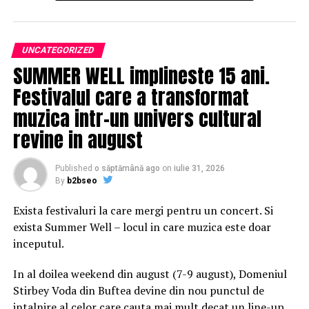
poate diferenția site-ul dumneavoastră pe piață.
Explorați cele mai populare tendințe în designul web și
cum să le aplicați pentru a obține succesul dorit.
UNCATEGORIZED
SUMMER WELL implineste 15 ani.
Importanța tendințelor în designul
Festivalul care a transformat
web
muzica intr-un univers cultural
Tendințele în designul web influențează percepția
revine in august
utilizatorilor și succesul site-urilor. Adaptarea la noile
tendințe este esențială pentru a rămâne competitivi.
Published
o săptămână ago
on
iulie 31, 2026
Vom explora cele mai populare tendințe ale
By
b2bseo
momentului.
Exista festivaluri la care mergi pentru un concert. Si
Tendințele în designul web influențează percepția
exista Summer Well – locul in care muzica este doar
utilizatorilor și succesul site-urilor online. Adaptarea la
inceputul.
noile tendințe este esențială pentru a rămâne
competitivi. Acestea reflectă evoluțiile pieței și
In al doilea weekend din august (7-9 august), Domeniul
preferințele utilizatorilor. Prin implementarea
Stirbey Voda din Buftea devine din nou punctul de
tendințelor, site-urile devin mai atractive și relevante.
intalnire al celor care cauta mai mult decat un line-up.