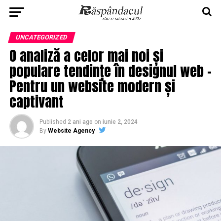
UNCATEGORIZED
O analiză a celor mai noi și
populare tendințe în designul web –
Pentru un website modern și
captivant
Published
2 ani ago
on
iunie 2, 2024
By
Website Agency