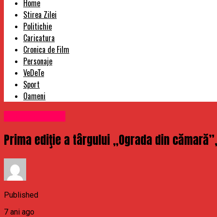
Home
Stirea Zilei
Politichie
Caricatura
Cronica de Film
Personaje
VeDeTe
Sport
Oameni
Uncategorized
Prima ediţie a târgului „Ograda din cămară”, 
Published
7 ani ago