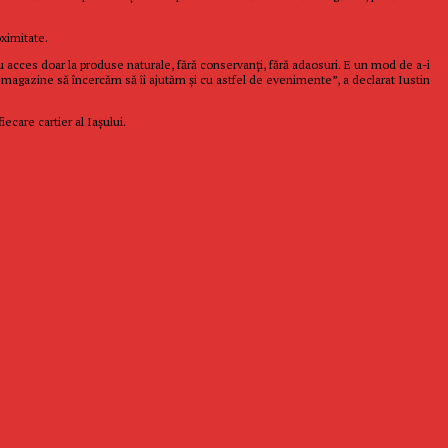
oximitate.
 acces doar la produse naturale, fără conservanţi, fără adaosuri. E un mod de a-i
de magazine să încercăm să îi ajutăm şi cu astfel de evenimente”, a declarat Iustin
ecare cartier al Iaşului.