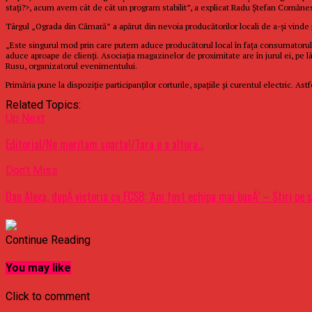
staţi?>, acum avem cât de cât un program stabilit”, a explicat Radu Ştefan Comăne
Târgul „Ograda din Cămară” a apărut din nevoia producătorilor locali de a-şi vinde 
„Este singurul mod prin care putem aduce producătorul local în faţa consumatorului
aduce aproape de clienţi. Asociaţia magazinelor de proximitate are în jurul ei, pe l
Rusu, organizatorul evenimentului.
Primăria pune la dispoziţie participanților corturile, spaţiile şi curentul electric. 
Related Topics:
Up Next
Editorial/Ne meritam soarta!/Tara e a altora…
Don't Miss
Dan Alexa, dupÄ victoria cu FCSB: ‘Am fost echipa mai bunÄ’ – Stiri pe 
Continue Reading
You may like
Click to comment