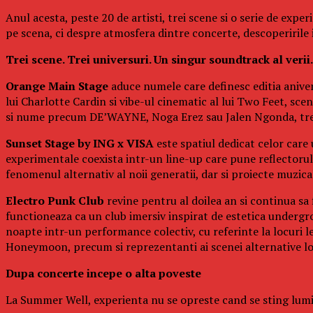
Anul acesta, peste 20 de artisti, trei scene si o serie de exp
pe scena, ci despre atmosfera dintre concerte, descoperirile in
Trei scene. Trei universuri. Un singur soundtrack al verii.
Orange Main Stage
aduce numele care definesc editia aniver
lui Charlotte Cardin si vibe-ul cinematic al lui Two Feet, s
si nume precum DE’WAYNE, Noga Erez sau Jalen Ngonda, trei 
Sunset Stage by ING x VISA
este spatiul dedicat celor care
experimentale coexista intr-un line-up care pune reflectorul p
fenomenul alternativ al noii generatii, dar si proiecte muzi
Electro Punk Club
revine pentru al doilea an si continua sa 
functioneaza ca un club imersiv inspirat de estetica undergro
noapte intr-un performance colectiv, cu referinte la locuri 
Honeymoon, precum si reprezentanti ai scenei alternative l
Dupa concerte incepe o alta poveste
La Summer Well, experienta nu se opreste cand se sting lumin