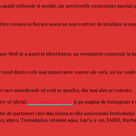
 spatii culturale si sociale, iar petrecerile curatoriate specia
istice creeaza in fiecare seara un nou context de intalnire si e
er Well si-a pastrat identitatea: un eveniment construit in juru
it unul dintre cele mai importante repere ale verii, un loc un
care soundtrack-ul verii se asculta, dar mai ales se traieste.
te-ul oficial
www.summerwell.ro
si pe pagina de Instagram a
rie de parteneri care dau forma si vibe universului festivalulu
s, alpro, Transalpina, vitamin aqua, Lay’s, e-on, FABIZ, Buchar