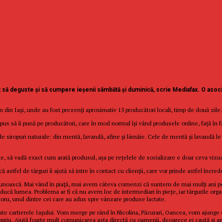
tut să deguste şi să cumpere ieşenii sâmbătă și duminică, scrie Mediafax. O asoc
n din Iași, unde au fost prezenţi aproximativ 15 producători locali, timp de două zile.
s să îi pună pe producători, care în mod normal își vând produsele online, față în faț
i de siropuri naturale: din mentă, lavandă, afine şi lâmăie. Cele de mentă şi lavandă le 
e, să vadă exact cum arată produsul, aşa pe reţelele de socializare e doar ceva vizual
 astfel de târguri îi ajută să intre în contact cu clienții, care vor prinde astfel încre
unoască. Mai vând în piaţă, mai avem câteva comenzi că suntem de mai mulţi ani pe pia
producă lumea. Problema ar fi că nu avem loc de intermediari în pieţe, iar târgurile or
toru, unul dintre cei care au adus spre vânzare produse lactate.
toate cartierele Iaşului. Vom merge pe rând în Nicolina, Păcurari, Oancea, vom ajung
propriu. Ajută foarte mult comunicarea asta directă cu oamenii, deoarece ei caută şi 