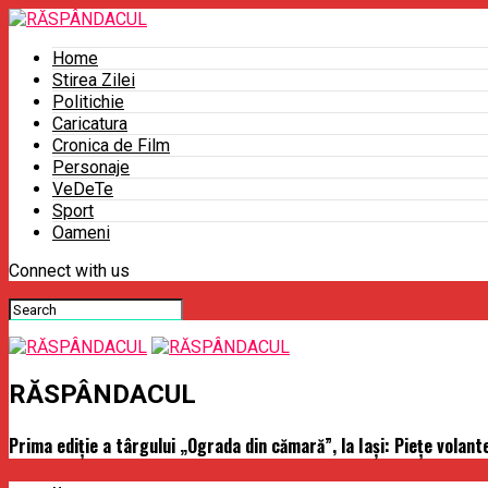
Home
Stirea Zilei
Politichie
Caricatura
Cronica de Film
Personaje
VeDeTe
Sport
Oameni
Connect with us
RĂSPÂNDACUL
Prima ediţie a târgului „Ograda din cămară”, la Iași: Piețe volant