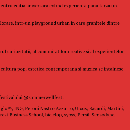
l pentru editia aniversara extind experienta pana tarziu in
xplorare, intr-un playground urban in care granitele dintre
l curiozitatii, al comunitatilor creative si al experientelor
de cultura pop, estetica contemporana si muzica se intalnesc
 festivalului @summerwellfest.
i: glo™, ING, Peroni Nastro Azzurro, Ursus, Bacardi, Martini,
est Business School, biciclop, syoss, Persil, Sensodyne,