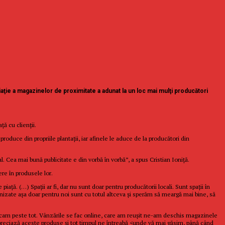
iaţie a magazinelor de proximitate a adunat la un loc mai mulţi producători
ă cu clienții.
produce din propriile plantaţii, iar afinele le aduce de la producători din
. Cea mai bună publicitate e din vorbă în vorbă”, a spus Cristian Ioniţă.
dere în produsele lor.
ţă. (…) Spaţii ar fi, dar nu sunt doar pentru producătorii locali. Sunt spaţii în
ganizate aşa doar pentru noi sunt cu totul altceva şi sperăm să meargă mai bine, să
e cam peste tot. Vânzările se fac online, care am reuşit ne-am deschis magazinele
apreciază aceste produse şi tot timpul ne întreabă <unde vă mai găsim, până când