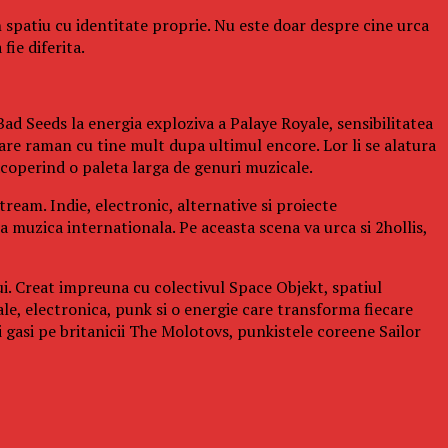
n spatiu cu identitate proprie. Nu este doar despre cine urca
fie diferita.
ad Seeds la energia exploziva a Palaye Royale, sensibilitatea
re raman cu tine mult dupa ultimul encore. Lor li se alatura
operind o paleta larga de genuri muzicale.
ream. Indie, electronic, alternative si proiecte
a muzica internationala. Pe aceasta scena va urca si 2hollis,
ui. Creat impreuna cu colectivul Space Objekt, spatiul
ale, electronica, punk si o energie care transforma fiecare
gasi pe britanicii The Molotovs, punkistele coreene Sailor