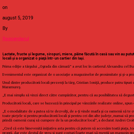
on
august 5, 2019
By
Raspandacul
Lactate, fructe şi legume, siropuri, miere, pâine făcută în casă sau vin au pu
locali şi a organizat o piaţă într-un cartier din Iași.
Prima ediţie a târgului „Ograda din cămară” a avut loc în cartierul Alexandru cel Bu
Evenimentul este organizat de o asociație a magazinelor de proximitate și și-a propu
Unul dintre producătorii locali prezenţi la târg, Cristian Ioniţă, produce patru tipur
Maramureş.
„E mai simplu să vinzi direct către cumpărător, pentru că au posibilitatea să degust
Producătorii locali, care se bazează în principal pe vânzările realizate online, spun că
„E o modalitate de a putea să te dezvolţi, de a-ţi vinde marfa şi ca oamenii să te c
toate pieţele si pentru producătorii locali şi pentru cei din alte judeţe, numai să 
prindă oamenii curaj să cumpere de la un producător local”, a declarat Andrei Croi
„Cred că este binevenită iniţiativa asta pentru că putem să accesăm toată piaţa, 
proprii, dar este destul de greu şi sunt costuri foarte mari să menţii un magazin 