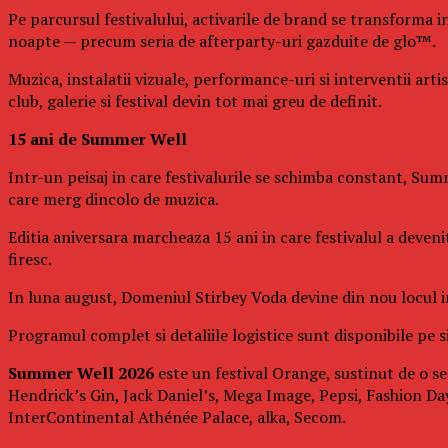
Pe parcursul festivalului, activarile de brand se transforma in
noapte — precum seria de afterparty-uri gazduite de glo™.
Muzica, instalatii vizuale, performance-uri si interventii art
club, galerie si festival devin tot mai greu de definit.
15 ani de Summer Well
Intr-un peisaj in care festivalurile se schimba constant, Summ
care merg dincolo de muzica.
Editia aniversara marcheaza 15 ani in care festivalul a deven
firesc.
In luna august, Domeniul Stirbey Voda devine din nou locul in 
Programul complet si detaliile logistice sunt disponibile pe si
Summer Well 2026
este un festival Orange, sustinut de o se
Hendrick’s Gin, Jack Daniel’s, Mega Image, Pepsi, Fashion Day
InterContinental Athénée Palace, alka, Secom.