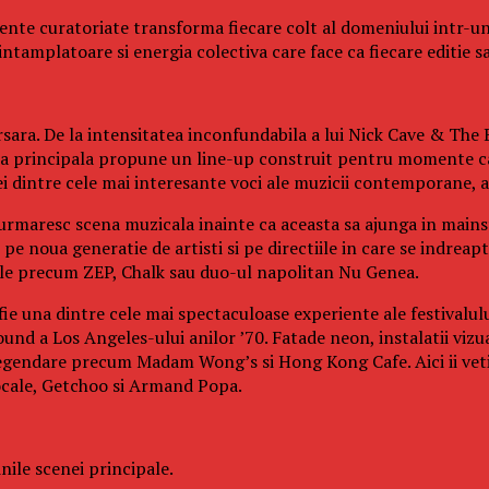
eriente curatoriate transforma fiecare colt al domeniului intr-u
tamplatoare si energia colectiva care face ca fiecare editie sa 
sara. De la intensitatea inconfundabila a lui Nick Cave & The B
cena principala propune un line-up construit pentru momente ca
dintre cele mai interesante voci ale muzicii contemporane, ac
 urmaresc scena muzicala inainte ca aceasta sa ajunga in mainst
e noua generatie de artisti si pe directiile in care se indreapt
cale precum ZEP, Chalk sau duo-ul napolitan Nu Genea.
fie una dintre cele mai spectaculoase experiente ale festivalul
und a Los Angeles-ului anilor ’70. Fatade neon, instalatii vizu
legendare precum Madam Wong’s si Hong Kong Cafe. Aici ii veti 
ocale, Getchoo si Armand Popa.
ile scenei principale.