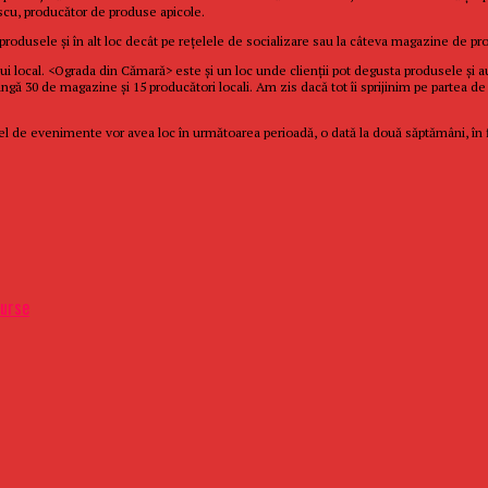
scu, producător de produse apicole.
produsele şi în alt loc decât pe reţelele de socializare sau la câteva magazine de pr
 local. <Ograda din Cămară> este şi un loc unde clienţii pot degusta produsele şi au
ângă 30 de magazine şi 15 producători locali. Am zis dacă tot îi sprijinim pe partea 
Astfel de evenimente vor avea loc în următoarea perioadă, o dată la două săptămâni, în fi
surse