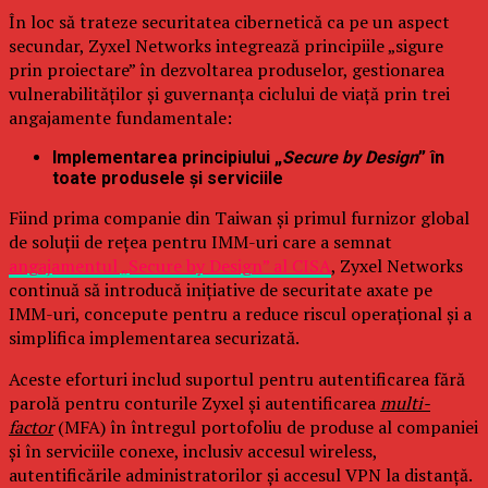
În loc să trateze securitatea cibernetică ca pe un aspect
secundar, Zyxel Networks integrează principiile „sigure
prin proiectare” în dezvoltarea produselor, gestionarea
vulnerabilităților și guvernanța ciclului de viață prin trei
angajamente fundamentale:
Implementarea principiului „
Secure by Design
” în
toate produsele și serviciile
Fiind prima companie din Taiwan și primul furnizor global
de soluții de rețea pentru IMM-uri care a semnat
angajamentul „Secure by Design” al CISA
, Zyxel Networks
continuă să introducă inițiative de securitate axate pe
IMM-uri, concepute pentru a reduce riscul operațional și a
simplifica implementarea securizată.
Aceste eforturi includ suportul pentru autentificarea fără
parolă pentru conturile Zyxel și autentificarea
multi-
factor
(MFA) în întregul portofoliu de produse al companiei
și în serviciile conexe, inclusiv accesul wireless,
autentificările administratorilor și accesul VPN la distanță.