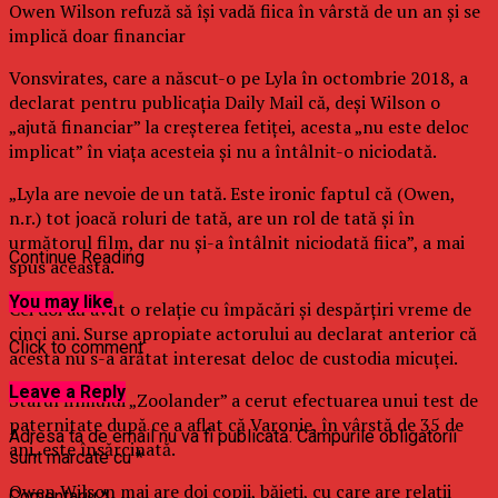
Owen Wilson refuză să îşi vadă fiica în vârstă de un an şi se
implică doar financiar
Vonsvirates, care a născut-o pe Lyla în octombrie 2018, a
declarat pentru publicaţia Daily Mail că, deşi Wilson o
„ajută financiar” la creşterea fetiţei, acesta „nu este deloc
implicat” în viaţa acesteia şi nu a întâlnit-o niciodată.
„Lyla are nevoie de un tată. Este ironic faptul că (Owen,
n.r.) tot joacă roluri de tată, are un rol de tată şi în
următorul film, dar nu şi-a întâlnit niciodată fiica”, a mai
Continue Reading
spus aceasta.
You may like
Cei doi au avut o relaţie cu împăcări şi despărţiri vreme de
cinci ani. Surse apropiate actorului au declarat anterior că
Click to comment
acesta nu s-a arătat interesat deloc de custodia micuţei.
Leave a Reply
Starul filmului „Zoolander” a cerut efectuarea unui test de
paternitate după ce a aflat că Varonie, în vârstă de 35 de
Adresa ta de email nu va fi publicată.
Câmpurile obligatorii
ani, este însărcinată.
sunt marcate cu
*
Owen Wilson mai are doi copii, băieţi, cu care are relaţii
Comentariu
*