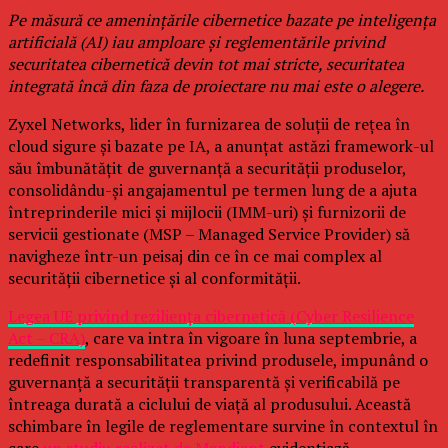
Pe măsură ce amenințările cibernetice bazate pe inteligența
artificială (AI) iau amploare și reglementările privind
securitatea cibernetică devin tot mai stricte, securitatea
integrată încă din faza de proiectare nu mai este o alegere.
Zyxel Networks, lider în furnizarea de soluții de rețea în
cloud sigure și bazate pe IA, a anunțat astăzi framework-ul
său îmbunătățit de guvernanță a securității produselor,
consolidându-și angajamentul pe termen lung de a ajuta
întreprinderile mici și mijlocii (IMM-uri) și furnizorii de
servicii gestionate (MSP – Managed Service Provider) să
navigheze într-un peisaj din ce în ce mai complex al
securității cibernetice și al conformității.
Legea UE privind reziliența cibernetică (Cyber Resilience
Act – CRA)
, care va intra în vigoare în luna septembrie, a
redefinit responsabilitatea privind produsele, impunând o
guvernanță a securității transparentă și verificabilă pe
întreaga durată a ciclului de viață al produsului. Această
schimbare în legile de reglementare survine în contextul în