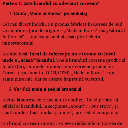
Partea 1: Este brandul cu adevărat coreean?
Caută „Made in Korea” pe ambalaj
Cel mai direct indiciu. Un produs fabricat în Coreea de Sud
va menționa țara de origine — „Made in Korea” sau „Fabricat
în Coreea” — undeva pe ambalaj sau pe eticheta
importatorului.
Atenție însă:
locul de fabricație nu e totuna cu locul
unde e „acasă” brandul.
Unele branduri coreene produc și
în alte țări, iar unele branduri non-coreene produc în
Coreea (așa-numitul ODM/OEM). „Made in Korea” e un
semn puternic, dar se citește împreună cu restul.
Verifică unde e sediul brandului
Aici se lămuresc cele mai multe confuzii. Intră pe site-ul
oficial al brandului, la secțiunea „About” / „Our story”, și
caută unde a fost fondat și unde își are sediul compania.
Un brand coreean autentic va avea rădăcinile în Coreea de