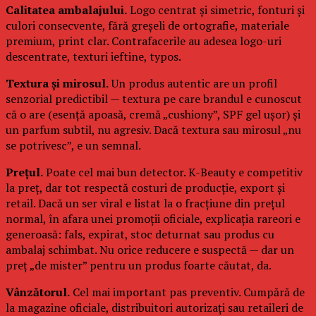
Calitatea ambalajului.
Logo centrat și simetric, fonturi și
culori consecvente, fără greșeli de ortografie, materiale
premium, print clar. Contrafacerile au adesea logo-uri
descentrate, texturi ieftine, typos.
Textura și mirosul.
Un produs autentic are un profil
senzorial predictibil — textura pe care brandul e cunoscut
că o are (esență apoasă, cremă „cushiony”, SPF gel ușor) și
un parfum subtil, nu agresiv. Dacă textura sau mirosul „nu
se potrivesc”, e un semnal.
Prețul.
Poate cel mai bun detector. K-Beauty e competitiv
la preț, dar tot respectă costuri de producție, export și
retail. Dacă un ser viral e listat la o fracțiune din prețul
normal, în afara unei promoții oficiale, explicația rareori e
generoasă: fals, expirat, stoc deturnat sau produs cu
ambalaj schimbat. Nu orice reducere e suspectă — dar un
preț „de mister” pentru un produs foarte căutat, da.
Vânzătorul.
Cel mai important pas preventiv. Cumpără de
la magazine oficiale, distribuitori autorizați sau retaileri de