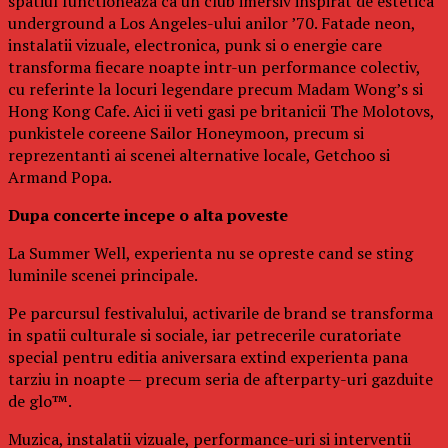
spatiul functioneaza ca un club imersiv inspirat de estetica
underground a Los Angeles-ului anilor ’70. Fatade neon,
instalatii vizuale, electronica, punk si o energie care
transforma fiecare noapte intr-un performance colectiv,
cu referinte la locuri legendare precum Madam Wong’s si
Hong Kong Cafe. Aici ii veti gasi pe britanicii The Molotovs,
punkistele coreene Sailor Honeymoon, precum si
reprezentanti ai scenei alternative locale, Getchoo si
Armand Popa.
Dupa concerte incepe o alta poveste
La Summer Well, experienta nu se opreste cand se sting
luminile scenei principale.
Pe parcursul festivalului, activarile de brand se transforma
in spatii culturale si sociale, iar petrecerile curatoriate
special pentru editia aniversara extind experienta pana
tarziu in noapte — precum seria de afterparty-uri gazduite
de glo™.
Muzica, instalatii vizuale, performance-uri si interventii