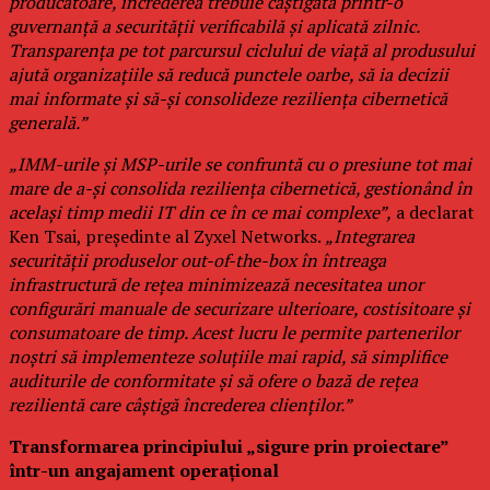
producătoare, încrederea trebuie câștigată printr-o
guvernanță a securității verificabilă și aplicată zilnic.
Transparența pe tot parcursul ciclului de viață al produsului
ajută organizațiile să reducă punctele oarbe, să ia decizii
mai informate și să-și consolideze reziliența cibernetică
generală.”
„IMM-urile și MSP-urile se confruntă cu o presiune tot mai
mare de a-și consolida reziliența cibernetică, gestionând în
același timp medii IT din ce în ce mai complexe”,
a declarat
Ken Tsai, președinte al Zyxel Networks.
„Integrarea
securității produselor out-of-the-box în întreaga
infrastructură de rețea minimizează necesitatea unor
configurări manuale de securizare ulterioare, costisitoare și
consumatoare de timp. Acest lucru le permite partenerilor
noștri să implementeze soluțiile mai rapid, să simplifice
auditurile de conformitate și să ofere o bază de rețea
rezilientă care câștigă încrederea clienților.”
Transformarea principiului „sigure prin proiectare”
într-un angajament operațional