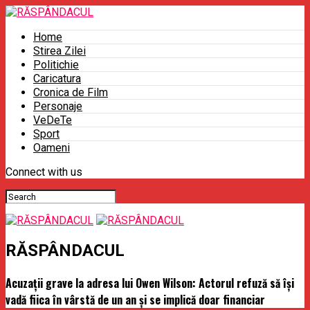
Home
Stirea Zilei
Politichie
Caricatura
Cronica de Film
Personaje
VeDeTe
Sport
Oameni
Connect with us
RĂSPÂNDACUL
Acuzaţii grave la adresa lui Owen Wilson: Actorul refuză să îşi
vadă fiica în vârstă de un an şi se implică doar financiar