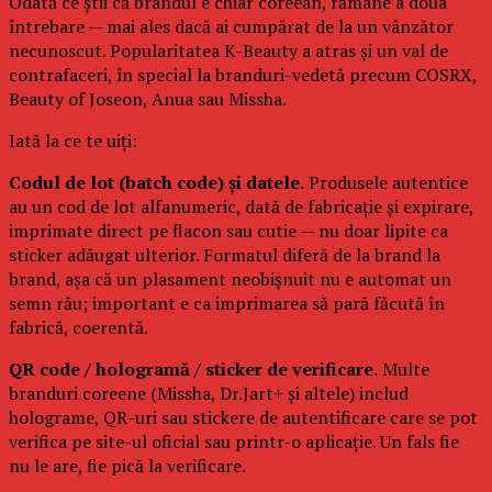
Odată ce știi că brandul e chiar coreean, rămâne a doua
întrebare — mai ales dacă ai cumpărat de la un vânzător
necunoscut. Popularitatea K-Beauty a atras și un val de
contrafaceri, în special la branduri-vedetă precum COSRX,
Beauty of Joseon, Anua sau Missha.
Iată la ce te uiți:
Codul de lot (batch code) și datele.
Produsele autentice
au un cod de lot alfanumeric, dată de fabricație și expirare,
imprimate direct pe flacon sau cutie — nu doar lipite ca
sticker adăugat ulterior. Formatul diferă de la brand la
brand, așa că un plasament neobișnuit nu e automat un
semn rău; important e ca imprimarea să pară făcută în
fabrică, coerentă.
QR code / hologramă / sticker de verificare.
Multe
branduri coreene (Missha, Dr.Jart+ și altele) includ
holograme, QR-uri sau stickere de autentificare care se pot
verifica pe site-ul oficial sau printr-o aplicație. Un fals fie
nu le are, fie pică la verificare.