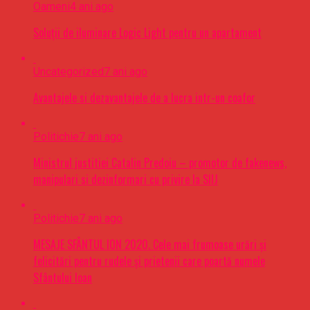
Oameni
4 ani ago
Soluții de iluminare Logic Light pentru un apartament
Uncategorized
7 ani ago
Avantajele si dezavantajele de a lucra intr-un coafor
Politichie
7 ani ago
Ministrul justitiei Catalin Predoiu – promotor de fakenews,
manipulari si dezinformari cu privire la SIIJ
Politichie
7 ani ago
MESAJE SFÂNTUL ION 2020. Cele mai frumoase urări şi
felicitări pentru rudele şi prietenii care poartă numele
Sfântului Ioan