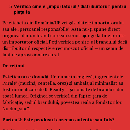
Verifică cine e „importatorul / distribuitorul” pentru
piața ta
Pe eticheta din România/UE vei găsi datele importatorului
sau ale „persoanei responsabile”. Asta nu-ți spune direct
originea, dar un brand coreean serios ajunge la tine printr-
un importator oficial. Poți verifica pe site-ul brandului dacă
distribuitorul respectiv e recunoscut oficial — un semn de
lanț de aprovizionare curat.
De reținut
Estetica nu e dovadă.
Un nume în engleză, ingredientele
„virale” (mucină, centella, orez) și ambalajul minimalist au
fost normalizate de K-Beauty — și copiate de branduri din
toată lumea. Originea se verifică din fapte: țara de
fabricație, sediul brandului, povestea reală a fondatorilor.
Nu din „vibe”.
Partea 2: Este produsul coreean autentic sau fals?