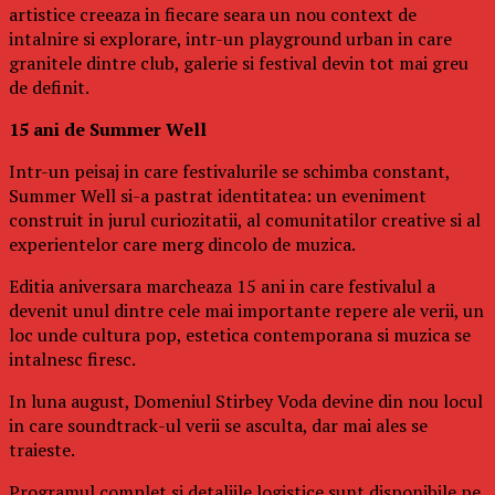
artistice creeaza in fiecare seara un nou context de
intalnire si explorare, intr-un playground urban in care
granitele dintre club, galerie si festival devin tot mai greu
de definit.
15 ani de Summer Well
Intr-un peisaj in care festivalurile se schimba constant,
Summer Well si-a pastrat identitatea: un eveniment
construit in jurul curiozitatii, al comunitatilor creative si al
experientelor care merg dincolo de muzica.
Editia aniversara marcheaza 15 ani in care festivalul a
devenit unul dintre cele mai importante repere ale verii, un
loc unde cultura pop, estetica contemporana si muzica se
intalnesc firesc.
In luna august, Domeniul Stirbey Voda devine din nou locul
in care soundtrack-ul verii se asculta, dar mai ales se
traieste.
Programul complet si detaliile logistice sunt disponibile pe