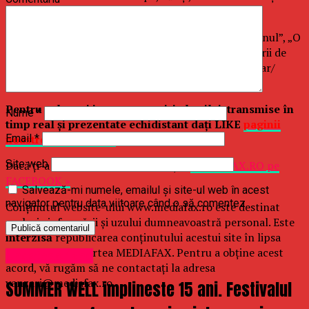
apropiate, iar cu mamele acestora a rămas prieten.
Wilson a jucat în filme precum „Zoolander Manechinul”, „O
familie genială/ The Royal Tenenbaums”, „Spărgătorii de
nunţi/ The Wedding Crashers” şi „O familie de coşmar/
Little Fockers”.
Pentru cele mai importante ştiri ale zilei, transmise în
Nume
*
timp real şi prezentate echidistant daţi LIKE
paginii
noastre de Facebook
!
Email
*
Site web
Dacă ţi-a plăcut articolul, urmăreşte
MEDIAFAX.RO pe
FACEBOOK »
Salvează-mi numele, emailul și site-ul web în acest
navigator pentru data viitoare când o să comentez.
Conținutul website-ului www.mediafax.ro este destinat
exclusiv informării și uzului dumneavoastră personal. Este
interzisă
republicarea conținutului acestui site în lipsa
unui acord din partea MEDIAFAX. Pentru a obține acest
Uncategorized
acord, vă rugăm să ne contactați la adresa
vanzari@mediafax.ro.
SUMMER WELL implineste 15 ani. Festivalul