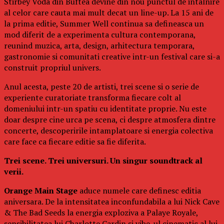
Stirbey Voda din Buftea devine din nou punctul de intalnire
al celor care cauta mai mult decat un line-up. La 15 ani de
la prima editie, Summer Well continua sa defineasca un
mod diferit de a experimenta cultura contemporana,
reunind muzica, arta, design, arhitectura temporara,
gastronomie si comunitati creative intr-un festival care si-a
construit propriul univers.
Anul acesta, peste 20 de artisti, trei scene si o serie de
experiente curatoriate transforma fiecare colt al
domeniului intr-un spatiu cu identitate proprie. Nu este
doar despre cine urca pe scena, ci despre atmosfera dintre
concerte, descoperirile intamplatoare si energia colectiva
care face ca fiecare editie sa fie diferita.
Trei scene. Trei universuri. Un singur soundtrack al
verii.
Orange Main Stage
aduce numele care definesc editia
aniversara. De la intensitatea inconfundabila a lui Nick Cave
& The Bad Seeds la energia exploziva a Palaye Royale,
sensibilitatea lui Charlotte Cardin si vibe-ul cinematic al lui