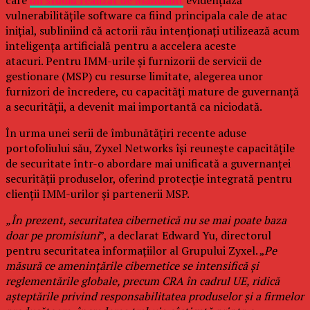
care
un studiu realizat de Mandiant
evidențiază
vulnerabilitățile software ca fiind principala cale de atac
inițial, subliniind că actorii rău intenționați utilizează acum
inteligența artificială pentru a accelera aceste
atacuri. Pentru IMM-urile și furnizorii de servicii de
gestionare (MSP) cu resurse limitate, alegerea unor
furnizori de încredere, cu capacități mature de guvernanță
a securității, a devenit mai importantă ca niciodată.
În urma unei serii de îmbunătățiri recente aduse
portofoliului său, Zyxel Networks își reunește capacitățile
de securitate într-o abordare mai unificată a guvernanței
securității produselor, oferind protecție integrată pentru
clienții IMM-urilor și partenerii MSP.
„În prezent, securitatea cibernetică nu se mai poate baza
doar pe promisiuni
”, a declarat Edward Yu, directorul
pentru securitatea informațiilor al Grupului Zyxel. „
Pe
măsură ce amenințările cibernetice se intensifică și
reglementările globale, precum CRA în cadrul UE, ridică
așteptările privind responsabilitatea produselor și a firmelor