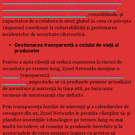
membru cu drepturi depline al Forumului echipelor de
răspuns la incidente și securitate (
Forum of Incident
Response and Security Teams –
FIRST)
, consolidându-și
capacitatea de a colabora la nivel global în ceea ce privește
răspunsul coordonat la vulnerabilități și gestionarea
incidentelor de securitate cibernetică.
Gestionarea transparentă a ciclului de viață al
produselor
Pentru a ajuta clienții să reducă expunerea la riscuri de
securitate pe termen lung, Zyxel Networks menține o
politică
transparentă
de gestionare a ciclului de viață al
produselor
, asigurându-se că produsele primesc actualizări
de securitate și asistență în timp util, pe baza unor
termene de mentenanță clar definite.
Prin transparența fazelor de asistență și a calendarelor de
retragere din uz, Zyxel Networks le permite clienților să-și
planifice investițiile tehnologice pe termen lung cu mai
multă încredere, să renunțe la produsele învechite și la
protocoalele de rețea nesigure înainte ca acestea să