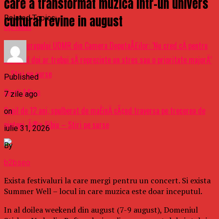
care a transformat muzica intr-un univers
cultural revine in august
Related Topics:
Up Next
Liderul grupului UDMR din Camera DeputaÅ£ilor: ‘Nu cred cÄ pentru
noi turul doi ar trebui sÄ reprezinte un stres sau o prioritate majorÄ’
– Stiri pe surse
Published
Don't Miss
7 zile ago
Copil de 12 ani, spulberat de maÈinÄ cÃ¢nd traversa pe trecerea de
on
pietoni, Ã®n Sibiu – Stiri pe surse
iulie 31, 2026
By
b2bseo
Exista festivaluri la care mergi pentru un concert. Si exista
Summer Well – locul in care muzica este doar inceputul.
In al doilea weekend din august (7-9 august), Domeniul