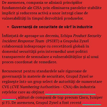
De asemenea, compania se aliniază principiilor
fundamentale ale CISA prin eliminarea parolelor stabilite
implicit și reducerea activă a unor întregi clase de
vulnerabilități în timpul dezvoltării produselor.
Guvernanță de securitate de vârf în industrie
Înființată de aproape un deceniu, Echipa
Product Security
Incident Response Team
(PSIRT) a Grupului Zyxel
colaborează îndeaproape cu cercetătorii globali în
domeniul securității prin intermediul unei politici
transparente de semnalare a vulnerabilităților și al unui
proces coordonat de remediere.
Recunoscut pentru standardele sale riguroase de
guvernanță în materie de securitate, Grupul Zyxel se
regăsește într-un grup select de autorități de numerotare
CVE (
CVE Numbering
Authorities – CNA) din industria
rețelelor care au obținut
două niveluri de acceptare ca
furnizor
, alături de companii de top precum Cisco, Juniper
și F5. De asemenea, Grupul Zyxel a fost recent
aprobat ca