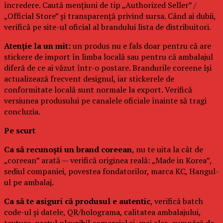
încredere. Caută mențiuni de tip „Authorized Seller” /
„Official Store” și transparență privind sursa. Când ai dubii,
verifică pe site-ul oficial al brandului lista de distribuitori.
Atenție la un mit:
un produs nu e fals doar pentru că are
stickere de import în limba locală sau pentru că ambalajul
diferă de ce ai văzut într-o postare. Brandurile coreene își
actualizează frecvent designul, iar stickerele de
conformitate locală sunt normale la export. Verifică
versiunea produsului pe canalele oficiale înainte să tragi
concluzia.
Pe scurt
Ca să recunoști un brand coreean
, nu te uita la cât de
„coreean” arată — verifică originea reală: „Made in Korea”,
sediul companiei, povestea fondatorilor, marca KC, Hangul-
ul pe ambalaj.
Ca să te asiguri că produsul e autentic
, verifică batch
code-ul și datele, QR/holograma, calitatea ambalajului,
textura, prețul plauzibil comercial și, mai ales, cumpără de