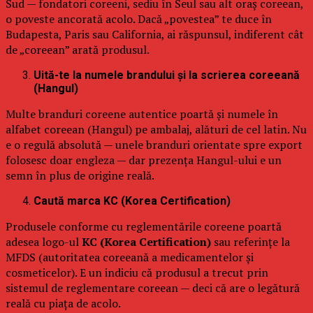
Sud — fondatori coreeni, sediu în Seul sau alt oraș coreean,
o poveste ancorată acolo. Dacă „povestea” te duce în
Budapesta, Paris sau California, ai răspunsul, indiferent cât
de „coreean” arată produsul.
Uită-te la numele brandului și la scrierea coreeană
(Hangul)
Multe branduri coreene autentice poartă și numele în
alfabet coreean (Hangul) pe ambalaj, alături de cel latin. Nu
e o regulă absolută — unele branduri orientate spre export
folosesc doar engleza — dar prezența Hangul-ului e un
semn în plus de origine reală.
Caută marca KC (Korea Certification)
Produsele conforme cu reglementările coreene poartă
adesea logo-ul
KC (Korea Certification)
sau referințe la
MFDS (autoritatea coreeană a medicamentelor și
cosmeticelor). E un indiciu că produsul a trecut prin
sistemul de reglementare coreean — deci că are o legătură
reală cu piața de acolo.