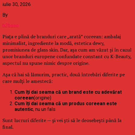
iulie 30, 2026
By
b2bseo
Piața e plină de branduri care „arată” coreean: ambalaj
minimalist, ingrediente la modă, estetica dewy,
promisiunea de glass skin. Dar, așa cum am văzut și în cazul
unor branduri europene confundate constant cu K-Beauty,
aspectul nu spune nimic despre origine.
Așa că hai să lămurim, practic, două întrebări diferite pe
care mulți le amestecă:
Cum îți dai seama că un brand este cu adevărat
coreean
(origine)
Cum îți dai seama că un produs coreean este
autentic
, nu un fals
Sunt lucruri diferite — și vei ști să le deosebești până la
final.