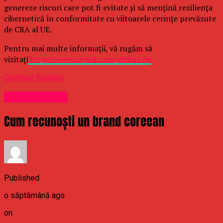
genereze riscuri care pot fi evitate și să mențină reziliența
cibernetică în conformitate cu viitoarele cerințe prevăzute
de CRA al UE.
Pentru mai multe informații, vă rugăm să
vizitați
https://www.zyxel.com/global/en
Continue Reading
Uncategorized
Cum recunoști un brand coreean
Published
o săptămână ago
on