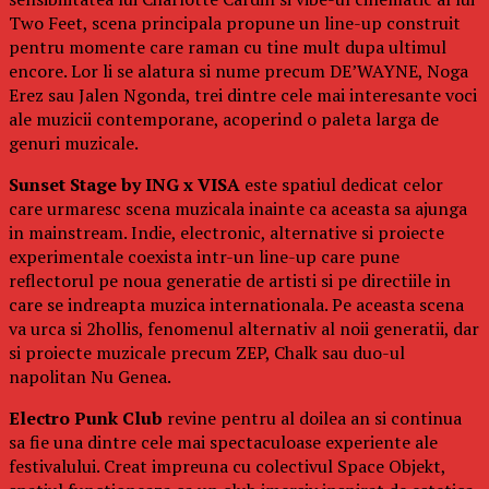
Two Feet, scena principala propune un line-up construit
pentru momente care raman cu tine mult dupa ultimul
encore. Lor li se alatura si nume precum DE’WAYNE, Noga
Erez sau Jalen Ngonda, trei dintre cele mai interesante voci
ale muzicii contemporane, acoperind o paleta larga de
genuri muzicale.
Sunset Stage by ING x VISA
este spatiul dedicat celor
care urmaresc scena muzicala inainte ca aceasta sa ajunga
in mainstream. Indie, electronic, alternative si proiecte
experimentale coexista intr-un line-up care pune
reflectorul pe noua generatie de artisti si pe directiile in
care se indreapta muzica internationala. Pe aceasta scena
va urca si 2hollis, fenomenul alternativ al noii generatii, dar
si proiecte muzicale precum ZEP, Chalk sau duo-ul
napolitan Nu Genea.
Electro Punk Club
revine pentru al doilea an si continua
sa fie una dintre cele mai spectaculoase experiente ale
festivalului. Creat impreuna cu colectivul Space Objekt,