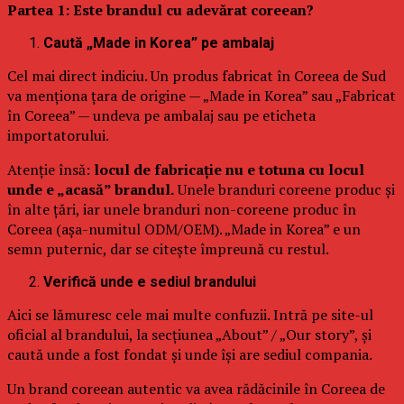
Partea 1: Este brandul cu adevărat coreean?
Caută „Made in Korea” pe ambalaj
Cel mai direct indiciu. Un produs fabricat în Coreea de Sud
va menționa țara de origine — „Made in Korea” sau „Fabricat
în Coreea” — undeva pe ambalaj sau pe eticheta
importatorului.
Atenție însă:
locul de fabricație nu e totuna cu locul
unde e „acasă” brandul.
Unele branduri coreene produc și
în alte țări, iar unele branduri non-coreene produc în
Coreea (așa-numitul ODM/OEM). „Made in Korea” e un
semn puternic, dar se citește împreună cu restul.
Verifică unde e sediul brandului
Aici se lămuresc cele mai multe confuzii. Intră pe site-ul
oficial al brandului, la secțiunea „About” / „Our story”, și
caută unde a fost fondat și unde își are sediul compania.
Un brand coreean autentic va avea rădăcinile în Coreea de