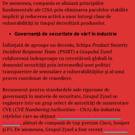
De asemenea, compania se aliniază principiilor
fundamentale ale CISA prin eliminarea parolelor stabilite
implicit și reducerea activă a unor întregi clase de
vulnerabilități în timpul dezvoltării produselor.
Guvernanță de securitate de vârf în industrie
Înființată de aproape un deceniu, Echipa
Product Security
Incident Response Team
(PSIRT) a Grupului Zyxel
colaborează îndeaproape cu cercetătorii globali în
domeniul securității prin intermediul unei politici
transparente de semnalare a vulnerabilităților și al unui
proces coordonat de remediere.
Recunoscut pentru standardele sale riguroase de
guvernanță în materie de securitate, Grupul Zyxel se
regăsește într-un grup select de autorități de numerotare
CVE (
CVE Numbering
Authorities – CNA) din industria
rețelelor care au obținut
două niveluri de acceptare ca
furnizor
, alături de companii de top precum Cisco, Juniper
și F5. De asemenea, Grupul Zyxel a fost recent
aprobat ca