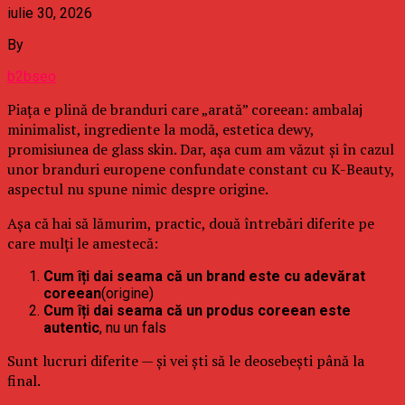
iulie 30, 2026
By
b2bseo
Piața e plină de branduri care „arată” coreean: ambalaj
minimalist, ingrediente la modă, estetica dewy,
promisiunea de glass skin. Dar, așa cum am văzut și în cazul
unor branduri europene confundate constant cu K-Beauty,
aspectul nu spune nimic despre origine.
Așa că hai să lămurim, practic, două întrebări diferite pe
care mulți le amestecă:
Cum îți dai seama că un brand este cu adevărat
coreean
(origine)
Cum îți dai seama că un produs coreean este
autentic
, nu un fals
Sunt lucruri diferite — și vei ști să le deosebești până la
final.