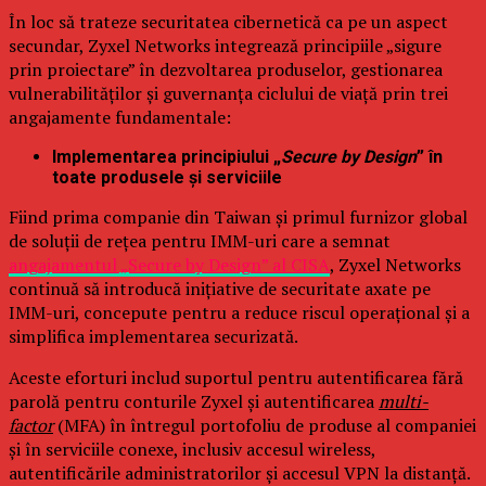
În loc să trateze securitatea cibernetică ca pe un aspect
secundar, Zyxel Networks integrează principiile „sigure
prin proiectare” în dezvoltarea produselor, gestionarea
vulnerabilităților și guvernanța ciclului de viață prin trei
angajamente fundamentale:
Implementarea principiului „
Secure by Design
” în
toate produsele și serviciile
Fiind prima companie din Taiwan și primul furnizor global
de soluții de rețea pentru IMM-uri care a semnat
angajamentul „Secure by Design” al CISA
, Zyxel Networks
continuă să introducă inițiative de securitate axate pe
IMM-uri, concepute pentru a reduce riscul operațional și a
simplifica implementarea securizată.
Aceste eforturi includ suportul pentru autentificarea fără
parolă pentru conturile Zyxel și autentificarea
multi-
factor
(MFA) în întregul portofoliu de produse al companiei
și în serviciile conexe, inclusiv accesul wireless,
autentificările administratorilor și accesul VPN la distanță.