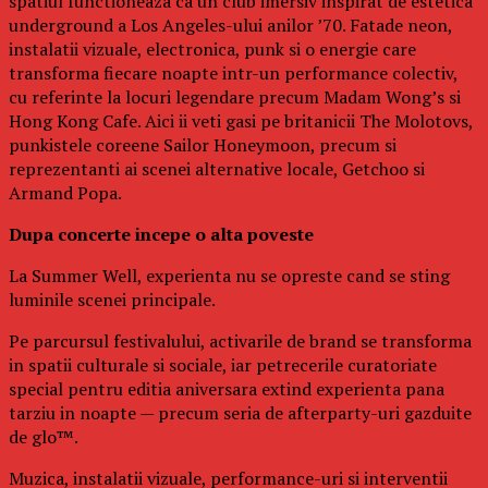
spatiul functioneaza ca un club imersiv inspirat de estetica
underground a Los Angeles-ului anilor ’70. Fatade neon,
instalatii vizuale, electronica, punk si o energie care
transforma fiecare noapte intr-un performance colectiv,
cu referinte la locuri legendare precum Madam Wong’s si
Hong Kong Cafe. Aici ii veti gasi pe britanicii The Molotovs,
punkistele coreene Sailor Honeymoon, precum si
reprezentanti ai scenei alternative locale, Getchoo si
Armand Popa.
Dupa concerte incepe o alta poveste
La Summer Well, experienta nu se opreste cand se sting
luminile scenei principale.
Pe parcursul festivalului, activarile de brand se transforma
in spatii culturale si sociale, iar petrecerile curatoriate
special pentru editia aniversara extind experienta pana
tarziu in noapte — precum seria de afterparty-uri gazduite
de glo™.
Muzica, instalatii vizuale, performance-uri si interventii