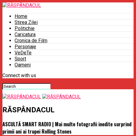
Home
Stirea Zilei
Politichie
Caricatura
Cronica de Film
Personaje
VeDeTe
Sport
Oameni
Connect with us
RĂSPÂNDACUL
ASCULTĂ SMART RADIO | Mai multe fotografii inedite surprind
primii ani ai trupei Rolling Stones