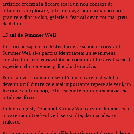
artistice creeaza in fiecare seara un nou context de
intalnire si explorare, intr-un playground urban in care
granitele dintre club, galerie si festival devin tot mai greu
de definit.
15 ani de Summer Well
Intr-un peisaj in care festivalurile se schimba constant,
Summer Well si-a pastrat identitatea: un eveniment
construit in jurul curiozitatii, al comunitatilor creative si al
experientelor care merg dincolo de muzica.
Editia aniversara marcheaza 15 ani in care festivalul a
devenit unul dintre cele mai importante repere ale verii, un
loc unde cultura pop, estetica contemporana si muzica se
intalnesc firesc.
In luna august, Domeniul Stirbey Voda devine din nou locul
in care soundtrack-ul verii se asculta, dar mai ales se
traieste.
Programul complet si detaliile logistice sunt disponibile pe