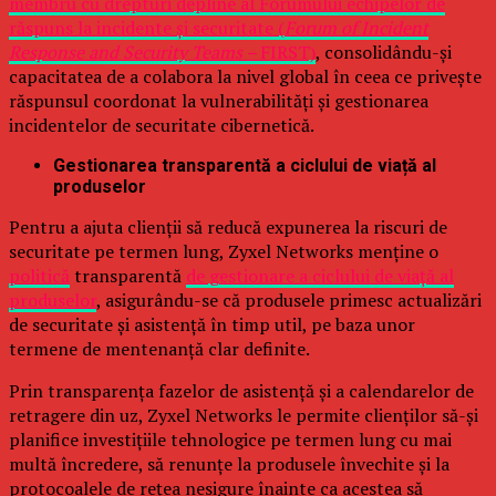
membru cu drepturi depline al Forumului echipelor de
răspuns la incidente și securitate (
Forum of Incident
Response and Security Teams –
FIRST)
, consolidându-și
capacitatea de a colabora la nivel global în ceea ce privește
răspunsul coordonat la vulnerabilități și gestionarea
incidentelor de securitate cibernetică.
Gestionarea transparentă a ciclului de viață al
produselor
Pentru a ajuta clienții să reducă expunerea la riscuri de
securitate pe termen lung, Zyxel Networks menține o
politică
transparentă
de gestionare a ciclului de viață al
produselor
, asigurându-se că produsele primesc actualizări
de securitate și asistență în timp util, pe baza unor
termene de mentenanță clar definite.
Prin transparența fazelor de asistență și a calendarelor de
retragere din uz, Zyxel Networks le permite clienților să-și
planifice investițiile tehnologice pe termen lung cu mai
multă încredere, să renunțe la produsele învechite și la
protocoalele de rețea nesigure înainte ca acestea să