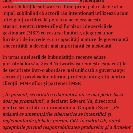
care
un studiu realizat de Mandiant
evidențiază
vulnerabilitățile software ca fiind principala cale de atac
inițial, subliniind că actorii rău intenționați utilizează acum
inteligența artificială pentru a accelera aceste
atacuri. Pentru IMM-urile și furnizorii de servicii de
gestionare (MSP) cu resurse limitate, alegerea unor
furnizori de încredere, cu capacități mature de guvernanță
a securității, a devenit mai importantă ca niciodată.
În urma unei serii de îmbunătățiri recente aduse
portofoliului său, Zyxel Networks își reunește capacitățile
de securitate într-o abordare mai unificată a guvernanței
securității produselor, oferind protecție integrată pentru
clienții IMM-urilor și partenerii MSP.
„În prezent, securitatea cibernetică nu se mai poate baza
doar pe promisiuni
”, a declarat Edward Yu, directorul
pentru securitatea informațiilor al Grupului Zyxel. „
Pe
măsură ce amenințările cibernetice se intensifică și
reglementările globale, precum CRA în cadrul UE, ridică
așteptările privind responsabilitatea produselor și a firmelor