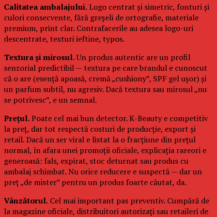
Calitatea ambalajului.
Logo centrat și simetric, fonturi și
culori consecvente, fără greșeli de ortografie, materiale
premium, print clar. Contrafacerile au adesea logo-uri
descentrate, texturi ieftine, typos.
Textura și mirosul.
Un produs autentic are un profil
senzorial predictibil — textura pe care brandul e cunoscut
că o are (esență apoasă, cremă „cushiony”, SPF gel ușor) și
un parfum subtil, nu agresiv. Dacă textura sau mirosul „nu
se potrivesc”, e un semnal.
Prețul.
Poate cel mai bun detector. K-Beauty e competitiv
la preț, dar tot respectă costuri de producție, export și
retail. Dacă un ser viral e listat la o fracțiune din prețul
normal, în afara unei promoții oficiale, explicația rareori e
generoasă: fals, expirat, stoc deturnat sau produs cu
ambalaj schimbat. Nu orice reducere e suspectă — dar un
preț „de mister” pentru un produs foarte căutat, da.
Vânzătorul.
Cel mai important pas preventiv. Cumpără de
la magazine oficiale, distribuitori autorizați sau retaileri de