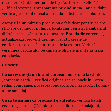
încredere. Caută mențiuni de tip „Authorized Seller” /
„Official Store” și transparență privind sursa. Când ai dubii,
verifică pe site-ul oficial al brandului lista de distribuitori.
Atenție la un mit:
un produs nu e fals doar pentru că are
stickere de import în limba locală sau pentru că ambalajul
diferă de ce ai văzut într-o postare. Brandurile coreene își
actualizează frecvent designul, iar stickerele de
conformitate locală sunt normale la export. Verifică
versiunea produsului pe canalele oficiale înainte să tragi
concluzia.
Pe scurt
Ca să recunoști un brand coreean
, nu te uita la cât de
„coreean” arată — verifică originea reală: „Made in Korea”,
sediul companiei, povestea fondatorilor, marca KC, Hangul-
ul pe ambalaj.
Ca să te asiguri că produsul e autentic
, verifică batch
code-ul și datele, QR/holograma, calitatea ambalajului,
textura, prețul plauzibil comercial și, mai ales, cumpără de