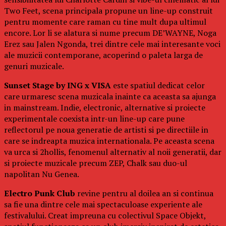
Two Feet, scena principala propune un line-up construit
pentru momente care raman cu tine mult dupa ultimul
encore. Lor li se alatura si nume precum DE’WAYNE, Noga
Erez sau Jalen Ngonda, trei dintre cele mai interesante voci
ale muzicii contemporane, acoperind o paleta larga de
genuri muzicale.
Sunset Stage by ING x VISA
este spatiul dedicat celor
care urmaresc scena muzicala inainte ca aceasta sa ajunga
in mainstream. Indie, electronic, alternative si proiecte
experimentale coexista intr-un line-up care pune
reflectorul pe noua generatie de artisti si pe directiile in
care se indreapta muzica internationala. Pe aceasta scena
va urca si 2hollis, fenomenul alternativ al noii generatii, dar
si proiecte muzicale precum ZEP, Chalk sau duo-ul
napolitan Nu Genea.
Electro Punk Club
revine pentru al doilea an si continua
sa fie una dintre cele mai spectaculoase experiente ale
festivalului. Creat impreuna cu colectivul Space Objekt,