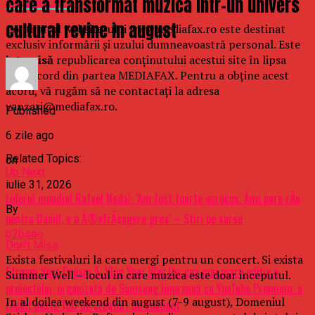
care a transformat muzica intr-un univers
FACEBOOK »
cultural revine in august
Conținutul website-ului www.mediafax.ro este destinat
exclusiv informării și uzului dumneavoastră personal. Este
interzisă
republicarea conținutului acestui site în lipsa
unui acord din partea MEDIAFAX. Pentru a obține acest
acord, vă rugăm să ne contactați la adresa
vanzari@mediafax.ro.
Published
6 zile ago
Related Topics:
on
Up Next
iulie 31, 2026
Liderul mondial Rafael Nadal: ‘Am fost foarte norocos. Ãmi pare rÄu
By
pentru Daniil, e o Ã®nfrÃ¢ngere grea’ – Stiri pe surse
b2bseo
Don't Miss
Exista festivaluri la care mergi pentru un concert. Si exista
Stream Your Dream 5, Vlog Your Way Up: cea mai mare ediție a
Summer Well – locul in care muzica este doar inceputul.
proiectului, organizată de Samsung împreună cu YouTube Premium, a
In al doilea weekend din august (7-9 august), Domeniul
reunit peste 150 de creatori de conținut