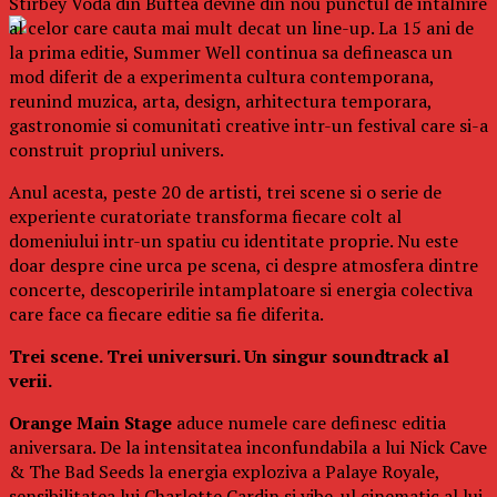
Stirbey Voda din Buftea devine din nou punctul de intalnire
al celor care cauta mai mult decat un line-up. La 15 ani de
la prima editie, Summer Well continua sa defineasca un
mod diferit de a experimenta cultura contemporana,
reunind muzica, arta, design, arhitectura temporara,
gastronomie si comunitati creative intr-un festival care si-a
construit propriul univers.
Anul acesta, peste 20 de artisti, trei scene si o serie de
experiente curatoriate transforma fiecare colt al
domeniului intr-un spatiu cu identitate proprie. Nu este
doar despre cine urca pe scena, ci despre atmosfera dintre
concerte, descoperirile intamplatoare si energia colectiva
care face ca fiecare editie sa fie diferita.
Trei scene. Trei universuri. Un singur soundtrack al
verii.
Orange Main Stage
aduce numele care definesc editia
aniversara. De la intensitatea inconfundabila a lui Nick Cave
& The Bad Seeds la energia exploziva a Palaye Royale,
sensibilitatea lui Charlotte Cardin si vibe-ul cinematic al lui