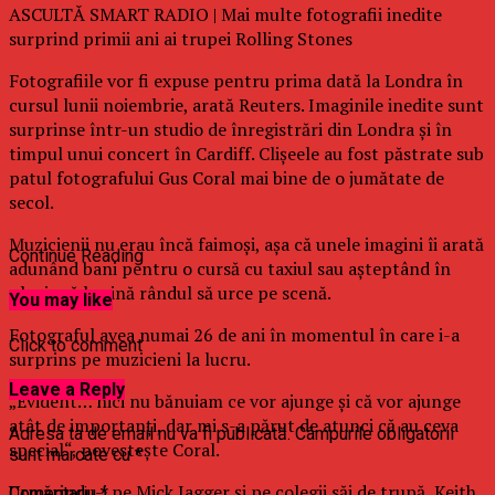
ASCULTĂ SMART RADIO | Mai multe fotografii inedite
surprind primii ani ai trupei Rolling Stones
Fotografiile vor fi expuse pentru prima dată la Londra în
cursul lunii noiembrie, arată Reuters. Imaginile inedite sunt
surprinse într-un studio de înregistrări din Londra şi în
timpul unui concert în Cardiff. Clişeele au fost păstrate sub
patul fotografului Gus Coral mai bine de o jumătate de
secol.
Muzicienii nu erau încă faimoşi, aşa că unele imagini îi arată
Continue Reading
adunând bani pentru o cursă cu taxiul sau aşteptând în
ploaie să le vină rândul să urce pe scenă.
You may like
Fotograful avea numai 26 de ani în momentul în care i-a
Click to comment
surprins pe muzicieni la lucru.
Leave a Reply
„Evident… nici nu bănuiam ce vor ajunge şi că vor ajunge
atât de importanţi, dar mi s-a părut de atunci că au ceva
Adresa ta de email nu va fi publicată.
Câmpurile obligatorii
special“, povesteşte Coral.
sunt marcate cu
*
Urmărindu-i pe Mick Jagger şi pe colegii săi de trupă, Keith
Comentariu
*