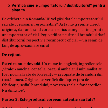
Verifică cine e „importatorul / distribuitorul” pentru
piața ta
Pe eticheta din România/UE vei găsi datele importatorului
sau ale „persoanei responsabile”. Asta nu-ți spune direct
originea, dar un brand coreean serios ajunge la tine printr-
un importator oficial. Poți verifica pe site-ul brandului dacă
distribuitorul respectiv e recunoscut oficial — un semn de
lanț de aprovizionare curat.
De reținut
Estetica nu e dovadă.
Un nume în engleză, ingredientele
„virale” (mucină, centella, orez) și ambalajul minimalist au
fost normalizate de K-Beauty — și copiate de branduri din
toată lumea. Originea se verifică din fapte: țara de
fabricație, sediul brandului, povestea reală a fondatorilor.
Nu din „vibe”.
Partea 2: Este produsul coreean autentic sau fals?