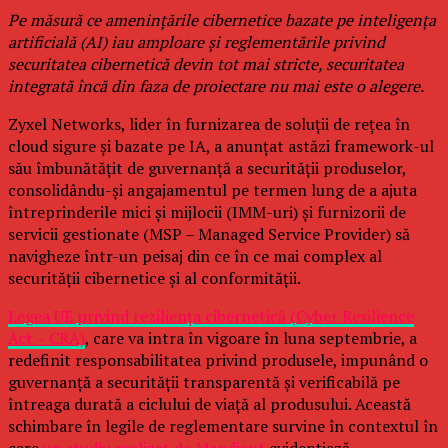
Pe măsură ce amenințările cibernetice bazate pe inteligența
artificială (AI) iau amploare și reglementările privind
securitatea cibernetică devin tot mai stricte, securitatea
integrată încă din faza de proiectare nu mai este o alegere.
Zyxel Networks, lider în furnizarea de soluții de rețea în
cloud sigure și bazate pe IA, a anunțat astăzi framework-ul
său îmbunătățit de guvernanță a securității produselor,
consolidându-și angajamentul pe termen lung de a ajuta
întreprinderile mici și mijlocii (IMM-uri) și furnizorii de
servicii gestionate (MSP – Managed Service Provider) să
navigheze într-un peisaj din ce în ce mai complex al
securității cibernetice și al conformității.
Legea UE privind reziliența cibernetică (Cyber Resilience
Act – CRA)
, care va intra în vigoare în luna septembrie, a
redefinit responsabilitatea privind produsele, impunând o
guvernanță a securității transparentă și verificabilă pe
întreaga durată a ciclului de viață al produsului. Această
schimbare în legile de reglementare survine în contextul în