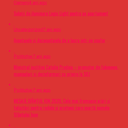
Oameni
4 ani ago
Soluții de iluminare Logic Light pentru un apartament
Uncategorized
7 ani ago
Avantajele si dezavantajele de a lucra intr-un coafor
Politichie
7 ani ago
Ministrul justitiei Catalin Predoiu – promotor de fakenews,
manipulari si dezinformari cu privire la SIIJ
Politichie
7 ani ago
MESAJE SFÂNTUL ION 2020. Cele mai frumoase urări şi
felicitări pentru rudele şi prietenii care poartă numele
Sfântului Ioan