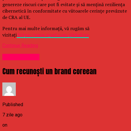
genereze riscuri care pot fi evitate și să mențină reziliența
cibernetică în conformitate cu viitoarele cerințe prevăzute
de CRA al UE.
Pentru mai multe informații, vă rugăm să
vizitați
https://www.zyxel.com/global/en
Continue Reading
Uncategorized
Cum recunoști un brand coreean
Published
7 zile ago
on