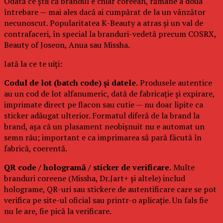
Odată ce știi că brandul e chiar coreean, rămâne a doua
întrebare — mai ales dacă ai cumpărat de la un vânzător
necunoscut. Popularitatea K-Beauty a atras și un val de
contrafaceri, în special la branduri-vedetă precum COSRX,
Beauty of Joseon, Anua sau Missha.
Iată la ce te uiți:
Codul de lot (batch code) și datele.
Produsele autentice
au un cod de lot alfanumeric, dată de fabricație și expirare,
imprimate direct pe flacon sau cutie — nu doar lipite ca
sticker adăugat ulterior. Formatul diferă de la brand la
brand, așa că un plasament neobișnuit nu e automat un
semn rău; important e ca imprimarea să pară făcută în
fabrică, coerentă.
QR code / hologramă / sticker de verificare.
Multe
branduri coreene (Missha, Dr.Jart+ și altele) includ
holograme, QR-uri sau stickere de autentificare care se pot
verifica pe site-ul oficial sau printr-o aplicație. Un fals fie
nu le are, fie pică la verificare.