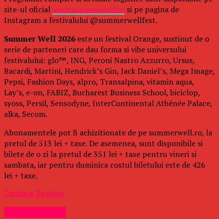
site-ul oficial
www.summerwell.ro
si pe pagina de
Instagram a festivalului @summerwellfest.
Summer Well 2026
este un festival Orange, sustinut de o
serie de parteneri care dau forma si vibe universului
festivalului: glo™, ING, Peroni Nastro Azzurro, Ursus,
Bacardi, Martini, Hendrick’s Gin, Jack Daniel’s, Mega Image,
Pepsi, Fashion Days, alpro, Transalpina, vitamin aqua,
Lay’s, e-on, FABIZ, Bucharest Business School, biciclop,
syoss, Persil, Sensodyne, InterContinental Athénée Palace,
alka, Secom.
Abonamentele pot fi achizitionate de pe summerwell.ro, la
pretul de 513 lei + taxe. De asemenea, sunt disponibile si
bilete de o zi la pretul de 351 lei + taxe pentru vineri si
sambata, iar pentru duminica costul biletului este de 426
lei + taxe.
Continue Reading
Uncategorized