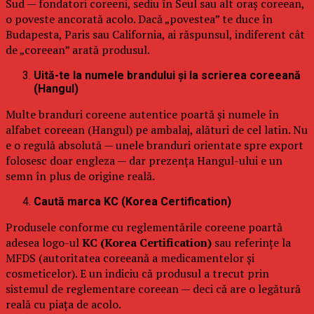
Sud — fondatori coreeni, sediu în Seul sau alt oraș coreean,
o poveste ancorată acolo. Dacă „povestea” te duce în
Budapesta, Paris sau California, ai răspunsul, indiferent cât
de „coreean” arată produsul.
Uită-te la numele brandului și la scrierea coreeană
(Hangul)
Multe branduri coreene autentice poartă și numele în
alfabet coreean (Hangul) pe ambalaj, alături de cel latin. Nu
e o regulă absolută — unele branduri orientate spre export
folosesc doar engleza — dar prezența Hangul-ului e un
semn în plus de origine reală.
Caută marca KC (Korea Certification)
Produsele conforme cu reglementările coreene poartă
adesea logo-ul
KC (Korea Certification)
sau referințe la
MFDS (autoritatea coreeană a medicamentelor și
cosmeticelor). E un indiciu că produsul a trecut prin
sistemul de reglementare coreean — deci că are o legătură
reală cu piața de acolo.