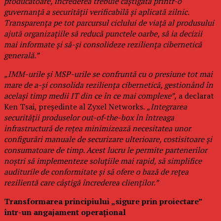
producătoare, încrederea trebuie câștigată printr-o
guvernanță a securității verificabilă și aplicată zilnic.
Transparența pe tot parcursul ciclului de viață al produsului
ajută organizațiile să reducă punctele oarbe, să ia decizii
mai informate și să-și consolideze reziliența cibernetică
generală.”
„IMM-urile și MSP-urile se confruntă cu o presiune tot mai
mare de a-și consolida reziliența cibernetică, gestionând în
același timp medii IT din ce în ce mai complexe”,
a declarat
Ken Tsai, președinte al Zyxel Networks.
„Integrarea
securității produselor out-of-the-box în întreaga
infrastructură de rețea minimizează necesitatea unor
configurări manuale de securizare ulterioare, costisitoare și
consumatoare de timp. Acest lucru le permite partenerilor
noștri să implementeze soluțiile mai rapid, să simplifice
auditurile de conformitate și să ofere o bază de rețea
rezilientă care câștigă încrederea clienților.”
Transformarea principiului „sigure prin proiectare”
într-un angajament operațional