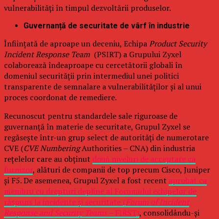
vulnerabilități în timpul dezvoltării produselor.
Guvernanță de securitate de vârf în industrie
Înființată de aproape un deceniu, Echipa
Product Security
Incident Response Team
(PSIRT) a Grupului Zyxel
colaborează îndeaproape cu cercetătorii globali în
domeniul securității prin intermediul unei politici
transparente de semnalare a vulnerabilităților și al unui
proces coordonat de remediere.
Recunoscut pentru standardele sale riguroase de
guvernanță în materie de securitate, Grupul Zyxel se
regăsește într-un grup select de autorități de numerotare
CVE (
CVE Numbering
Authorities – CNA) din industria
rețelelor care au obținut
două niveluri de acceptare ca
furnizor
, alături de companii de top precum Cisco, Juniper
și F5. De asemenea, Grupul Zyxel a fost recent
aprobat ca
membru cu drepturi depline al Forumului echipelor de
răspuns la incidente și securitate (
Forum of Incident
Response and Security Teams –
FIRST)
, consolidându-și