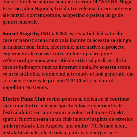
encore. Lor li se alatura si nume precum DE’WAYNE, Noga
Erez sau Jalen Ngonda, trei dintre cele mai interesante voci
ale muzicii contemporane, acoperind o paleta larga de
genuri muzicale.
Sunset Stage by ING x VISA
este spatiul dedicat celor
care urmaresc scena muzicala inainte ca aceasta sa ajunga
in mainstream. Indie, electronic, alternative si proiecte
experimentale coexista intr-un line-up care pune
reflectorul pe noua generatie de artisti si pe directiile in
care se indreapta muzica internationala. Pe aceasta scena
va urca si 2hollis, fenomenul alternativ al noii generatii, dar
si proiecte muzicale precum ZEP, Chalk sau duo-ul
napolitan Nu Genea.
Electro Punk Club
revine pentru al doilea an si continua
sa fie una dintre cele mai spectaculoase experiente ale
festivalului. Creat impreuna cu colectivul Space Objekt,
spatiul functioneaza ca un club imersiv inspirat de estetica
underground a Los Angeles-ului anilor ’70. Fatade neon,
instalatii vizuale, electronica, punk si o energie care