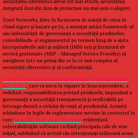
securitatea cibernetică devin tot mai stricte, securitatea
integrată încă din faza de proiectare nu mai este o alegere.
Zyxel Networks, lider în furnizarea de soluții de rețea în
cloud sigure și bazate pe IA, a anunțat astăzi framework-ul
său îmbunătățit de guvernanță a securității produselor,
consolidându-și angajamentul pe termen lung de a ajuta
întreprinderile mici și mijlocii (IMM-uri) și furnizorii de
servicii gestionate (MSP – Managed Service Provider) să
navigheze într-un peisaj din ce în ce mai complex al
securității cibernetice și al conformității.
Legea UE privind reziliența cibernetică (Cyber Resilience
Act – CRA)
, care va intra în vigoare în luna septembrie, a
redefinit responsabilitatea privind produsele, impunând o
guvernanță a securității transparentă și verificabilă pe
întreaga durată a ciclului de viață al produsului. Această
schimbare în legile de reglementare survine în contextul în
care
un studiu realizat de Mandiant
evidențiază
vulnerabilitățile software ca fiind principala cale de atac
inițial, subliniind că actorii rău intenționați utilizează acum