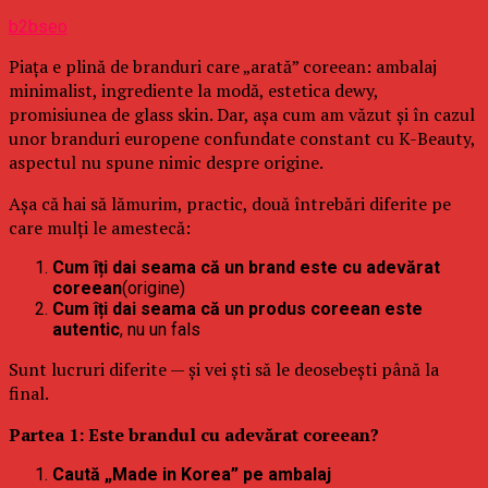
b2bseo
Piața e plină de branduri care „arată” coreean: ambalaj
minimalist, ingrediente la modă, estetica dewy,
promisiunea de glass skin. Dar, așa cum am văzut și în cazul
unor branduri europene confundate constant cu K-Beauty,
aspectul nu spune nimic despre origine.
Așa că hai să lămurim, practic, două întrebări diferite pe
care mulți le amestecă:
Cum îți dai seama că un brand este cu adevărat
coreean
(origine)
Cum îți dai seama că un produs coreean este
autentic
, nu un fals
Sunt lucruri diferite — și vei ști să le deosebești până la
final.
Partea 1: Este brandul cu adevărat coreean?
Caută „Made in Korea” pe ambalaj