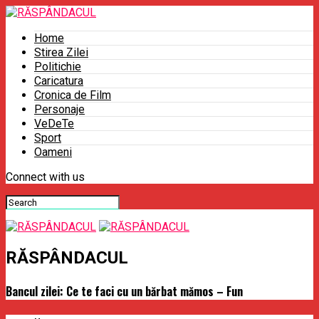
Home
Stirea Zilei
Politichie
Caricatura
Cronica de Film
Personaje
VeDeTe
Sport
Oameni
Connect with us
RĂSPÂNDACUL
Bancul zilei: Ce te faci cu un bărbat mămos – Fun