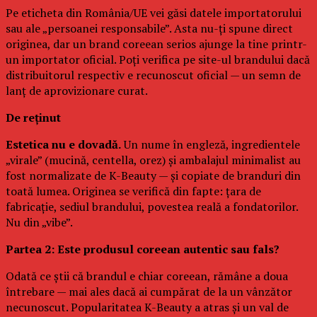
Pe eticheta din România/UE vei găsi datele importatorului
sau ale „persoanei responsabile”. Asta nu-ți spune direct
originea, dar un brand coreean serios ajunge la tine printr-
un importator oficial. Poți verifica pe site-ul brandului dacă
distribuitorul respectiv e recunoscut oficial — un semn de
lanț de aprovizionare curat.
De reținut
Estetica nu e dovadă.
Un nume în engleză, ingredientele
„virale” (mucină, centella, orez) și ambalajul minimalist au
fost normalizate de K-Beauty — și copiate de branduri din
toată lumea. Originea se verifică din fapte: țara de
fabricație, sediul brandului, povestea reală a fondatorilor.
Nu din „vibe”.
Partea 2: Este produsul coreean autentic sau fals?
Odată ce știi că brandul e chiar coreean, rămâne a doua
întrebare — mai ales dacă ai cumpărat de la un vânzător
necunoscut. Popularitatea K-Beauty a atras și un val de