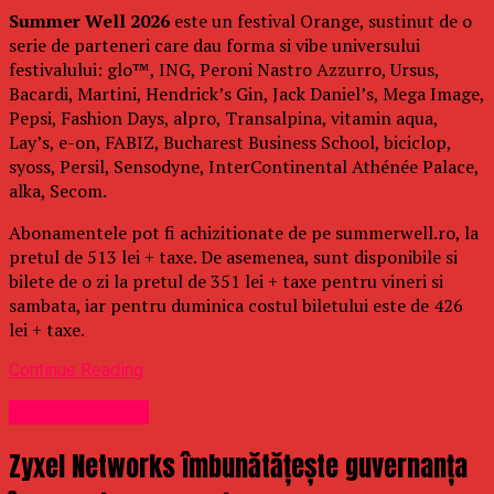
Summer Well 2026
este un festival Orange, sustinut de o
serie de parteneri care dau forma si vibe universului
festivalului: glo™, ING, Peroni Nastro Azzurro, Ursus,
Bacardi, Martini, Hendrick’s Gin, Jack Daniel’s, Mega Image,
Pepsi, Fashion Days, alpro, Transalpina, vitamin aqua,
Lay’s, e-on, FABIZ, Bucharest Business School, biciclop,
syoss, Persil, Sensodyne, InterContinental Athénée Palace,
alka, Secom.
Abonamentele pot fi achizitionate de pe summerwell.ro, la
pretul de 513 lei + taxe. De asemenea, sunt disponibile si
bilete de o zi la pretul de 351 lei + taxe pentru vineri si
sambata, iar pentru duminica costul biletului este de 426
lei + taxe.
Continue Reading
Uncategorized
Zyxel Networks îmbunătățește guvernanța