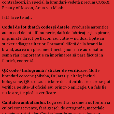
contrafaceri, în special la branduri-vedetă precum COSRX,
Beauty of Joseon, Anua sau Missha.
Iată la ce te uiți:
Codul de lot (batch code) și datele.
Produsele autentice
au un cod de lot alfanumeric, dată de fabricație și expirare,
imprimate direct pe flacon sau cutie — nu doar lipite ca
sticker adăugat ulterior. Formatul diferă de la brand la
brand, așa că un plasament neobișnuit nu e automat un
semn rău; important e ca imprimarea să pară făcută în
fabrică, coerentă.
QR code / hologramă / sticker de verificare.
Multe
branduri coreene (Missha, Dr.Jart+ și altele) includ
holograme, QR-uri sau stickere de autentificare care se pot
verifica pe site-ul oficial sau printr-o aplicație. Un fals fie
nu le are, fie pică la verificare.
Calitatea ambalajului.
Logo centrat și simetric, fonturi și
culori consecvente, fără greșeli de ortografie, materiale
premium, print clar. Contrafacerile au adesea logo-uri