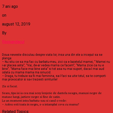
7 ani ago
on
august 12, 2019
By
Raspandacul
Doua neveste discutau despre viata lor, insa una din ele a inceput sa se
planga:
– Nu stiu ce sa ma fac cu barbatu-meu, zici ca e baietelul mamei, ” Mamei nu
i-ar placea asta”, “Vai, de-ar vedea mama ce facem”, “Mama zice ca nu e
bine”, “Mama face mai bine asta” si tot asa nu mai suport, daca-l mai aud
odata cu mama mama ma sinucid.
– Draga, tu trebuie sa fii mai feminina, sa-l faci sa uite totul, sa te comporti
mai provocator si sa-i trezesti simturile!
Zis si facut.
Seara, tipa isi ia cea mai sexy lenjerie de dantela neagra, manusi negre de
matase lungi, jartiere negre si fine de satin.
La un moment intra barbatu-sau si cand o vede:
– Aoleu esti toata in negru, s-a intamplat ceva cu mama?
Related Topics: