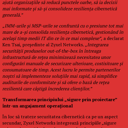
ajută organizațiile să reducă punctele oarbe, să ia decizii
mai informate și să-și consolideze reziliența cibernetică
generală.”
„IMM-urile și MSP-urile se confruntă cu o presiune tot mai
mare de a-și consolida reziliența cibernetică, gestionând în
același timp medii IT din ce în ce mai complexe”,
a declarat
Ken Tsai, președinte al Zyxel Networks.
„Integrarea
securității produselor out-of-the-box în întreaga
infrastructură de rețea minimizează necesitatea unor
configurări manuale de securizare ulterioare, costisitoare și
consumatoare de timp. Acest lucru le permite partenerilor
noștri să implementeze soluțiile mai rapid, să simplifice
auditurile de conformitate și să ofere o bază de rețea
rezilientă care câștigă încrederea clienților.”
Transformarea principiului „sigure prin proiectare”
într-un angajament operațional
În loc să trateze securitatea cibernetică ca pe un aspect
secundar, Zyxel Networks integrează principiile „sigure