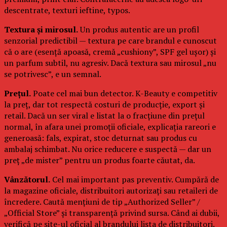
descentrate, texturi ieftine, typos.
Textura și mirosul.
Un produs autentic are un profil
senzorial predictibil — textura pe care brandul e cunoscut
că o are (esență apoasă, cremă „cushiony”, SPF gel ușor) și
un parfum subtil, nu agresiv. Dacă textura sau mirosul „nu
se potrivesc”, e un semnal.
Prețul.
Poate cel mai bun detector. K-Beauty e competitiv
la preț, dar tot respectă costuri de producție, export și
retail. Dacă un ser viral e listat la o fracțiune din prețul
normal, în afara unei promoții oficiale, explicația rareori e
generoasă: fals, expirat, stoc deturnat sau produs cu
ambalaj schimbat. Nu orice reducere e suspectă — dar un
preț „de mister” pentru un produs foarte căutat, da.
Vânzătorul.
Cel mai important pas preventiv. Cumpără de
la magazine oficiale, distribuitori autorizați sau retaileri de
încredere. Caută mențiuni de tip „Authorized Seller” /
„Official Store” și transparență privind sursa. Când ai dubii,
verifică pe site-ul oficial al brandului lista de distribuitori.