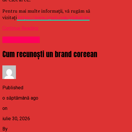
Pentru mai multe informații, vă rugăm să
vizitați
https://www.zyxel.com/global/en
Continue Reading
Uncategorized
Cum recunoști un brand coreean
Published
o săptămână ago
on
iulie 30, 2026
By