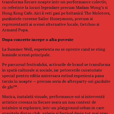
transforma fiecare noapte intr-un performance colectiv,
cu referinte la locuri legendare precum Madam Wong’s si
Hong Kong Cafe. Aici ii veti gasi pe britanicii The Molotovs,
punkistele coreene Sailor Honeymoon, precum si
reprezentanti ai scenei alternative locale, Getchoo si
Armand Popa.
Dupa concerte incepe o alta poveste
La Summer Well, experienta nu se opreste cand se sting
luminile scenei principale.
Pe parcursul festivalului, activarile de brand se transforma
in spatii culturale si sociale, iar petrecerile curatoriate
special pentru editia aniversara extind experienta pana
tarziu in noapte — precum seria de afterparty-uri gazduite
de glo™.
Muzica, instalatii vizuale, performance-uri si interventii
artistice creeaza in fiecare seara un nou context de
intalnire si explorare, intr-un playground urban in care
granitele dintre club, galerie si festival devin tot mai greu