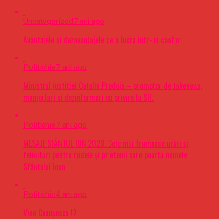
Uncategorized
7 ani ago
Avantajele si dezavantajele de a lucra intr-un coafor
Politichie
7 ani ago
Ministrul justitiei Catalin Predoiu – promotor de fakenews,
manipulari si dezinformari cu privire la SIIJ
Politichie
7 ani ago
MESAJE SFÂNTUL ION 2020. Cele mai frumoase urări şi
felicitări pentru rudele şi prietenii care poartă numele
Sfântului Ioan
Politichie
4 ani ago
Vine Ceaușescu !?