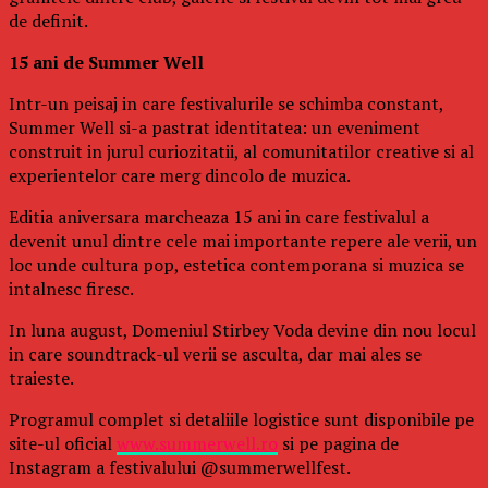
de definit.
15 ani de Summer Well
Intr-un peisaj in care festivalurile se schimba constant,
Summer Well si-a pastrat identitatea: un eveniment
construit in jurul curiozitatii, al comunitatilor creative si al
experientelor care merg dincolo de muzica.
Editia aniversara marcheaza 15 ani in care festivalul a
devenit unul dintre cele mai importante repere ale verii, un
loc unde cultura pop, estetica contemporana si muzica se
intalnesc firesc.
In luna august, Domeniul Stirbey Voda devine din nou locul
in care soundtrack-ul verii se asculta, dar mai ales se
traieste.
Programul complet si detaliile logistice sunt disponibile pe
site-ul oficial
www.summerwell.ro
si pe pagina de
Instagram a festivalului @summerwellfest.