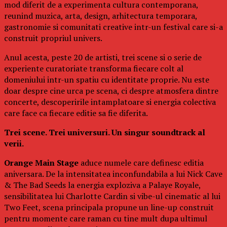
mod diferit de a experimenta cultura contemporana,
reunind muzica, arta, design, arhitectura temporara,
gastronomie si comunitati creative intr-un festival care si-a
construit propriul univers.
Anul acesta, peste 20 de artisti, trei scene si o serie de
experiente curatoriate transforma fiecare colt al
domeniului intr-un spatiu cu identitate proprie. Nu este
doar despre cine urca pe scena, ci despre atmosfera dintre
concerte, descoperirile intamplatoare si energia colectiva
care face ca fiecare editie sa fie diferita.
Trei scene. Trei universuri. Un singur soundtrack al
verii.
Orange Main Stage
aduce numele care definesc editia
aniversara. De la intensitatea inconfundabila a lui Nick Cave
& The Bad Seeds la energia exploziva a Palaye Royale,
sensibilitatea lui Charlotte Cardin si vibe-ul cinematic al lui
Two Feet, scena principala propune un line-up construit
pentru momente care raman cu tine mult dupa ultimul