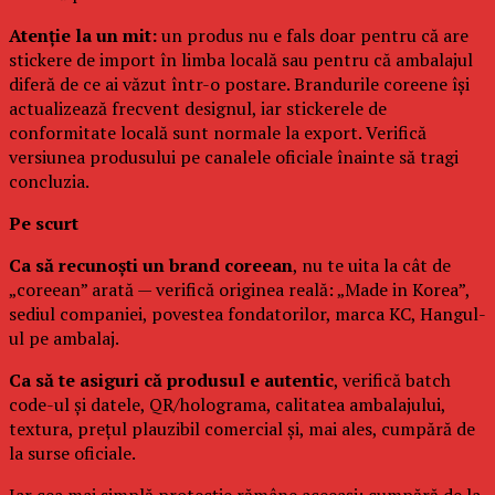
Atenție la un mit:
un produs nu e fals doar pentru că are
stickere de import în limba locală sau pentru că ambalajul
diferă de ce ai văzut într-o postare. Brandurile coreene își
actualizează frecvent designul, iar stickerele de
conformitate locală sunt normale la export. Verifică
versiunea produsului pe canalele oficiale înainte să tragi
concluzia.
Pe scurt
Ca să recunoști un brand coreean
, nu te uita la cât de
„coreean” arată — verifică originea reală: „Made in Korea”,
sediul companiei, povestea fondatorilor, marca KC, Hangul-
ul pe ambalaj.
Ca să te asiguri că produsul e autentic
, verifică batch
code-ul și datele, QR/holograma, calitatea ambalajului,
textura, prețul plauzibil comercial și, mai ales, cumpără de
la surse oficiale.
Iar cea mai simplă protecție rămâne aceeași: cumpără de la