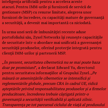
inteligența artificială pentru a accelera aceste
atacuri. Pentru IMM-urile și furnizorii de servicii de
gestionare (MSP) cu resurse limitate, alegerea unor
furnizori de încredere, cu capacități mature de guvernanță
a securității, a devenit mai importantă ca niciodată.
În urma unei serii de îmbunătățiri recente aduse
portofoliului său, Zyxel Networks își reunește capacitățile
de securitate într-o abordare mai unificată a guvernanței
securității produselor, oferind protecție integrată pentru
clienții IMM-urilor și partenerii MSP.
„În prezent, securitatea cibernetică nu se mai poate baza
doar pe promisiuni
”, a declarat Edward Yu, directorul
pentru securitatea informațiilor al Grupului Zyxel. „
Pe
măsură ce amenințările cibernetice se intensifică și
reglementările globale, precum CRA în cadrul UE, ridică
așteptările privind responsabilitatea produselor și a firmelor
producătoare, încrederea trebuie câștigată printr-o
guvernanță a securității verificabilă și aplicată zilnic.
Transparența pe tot parcursul ciclului de viață al produsului