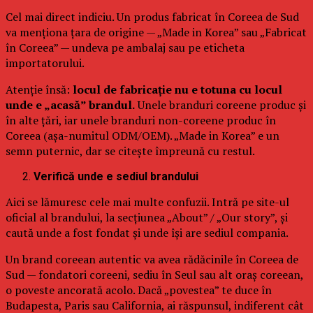
Cel mai direct indiciu. Un produs fabricat în Coreea de Sud
va menționa țara de origine — „Made in Korea” sau „Fabricat
în Coreea” — undeva pe ambalaj sau pe eticheta
importatorului.
Atenție însă:
locul de fabricație nu e totuna cu locul
unde e „acasă” brandul.
Unele branduri coreene produc și
în alte țări, iar unele branduri non-coreene produc în
Coreea (așa-numitul ODM/OEM). „Made in Korea” e un
semn puternic, dar se citește împreună cu restul.
Verifică unde e sediul brandului
Aici se lămuresc cele mai multe confuzii. Intră pe site-ul
oficial al brandului, la secțiunea „About” / „Our story”, și
caută unde a fost fondat și unde își are sediul compania.
Un brand coreean autentic va avea rădăcinile în Coreea de
Sud — fondatori coreeni, sediu în Seul sau alt oraș coreean,
o poveste ancorată acolo. Dacă „povestea” te duce în
Budapesta, Paris sau California, ai răspunsul, indiferent cât