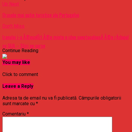
Up Next
Orasele mai putin turistice ale Portugaliei
Don't Miss
Iranului i-a Ã®ncolÈit Ã®n minte o idee spectaculoasÄ Ã®n rÄzboiul
cu SUA – Stiri pe surse
Continue Reading
You may like
Click to comment
Leave a Reply
Adresa ta de email nu va fi publicată.
Câmpurile obligatorii
sunt marcate cu
*
Comentariu
*