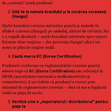
de „coreean” arată produsul.
Uită-te la numele brandului și la scrierea coreeană
(Hangul)
Multe branduri coreene autentice poartă și numele în
alfabet coreean (Hangul) pe ambalaj, alături de cel latin. Nu
e o regulă absolută — unele branduri orientate spre export
folosesc doar engleza — dar prezența Hangul-ului e un
semn în plus de origine reală.
Caută marca KC (Korea Certification)
Produsele conforme cu reglementările coreene poartă
adesea logo-ul
KC (Korea Certification)
sau referințe la
MFDS (autoritatea coreeană a medicamentelor și
cosmeticelor). E un indiciu că produsul a trecut prin
sistemul de reglementare coreean — deci că are o legătură
reală cu piața de acolo.
Verifică cine e „importatorul / distribuitorul” pentru
piața ta