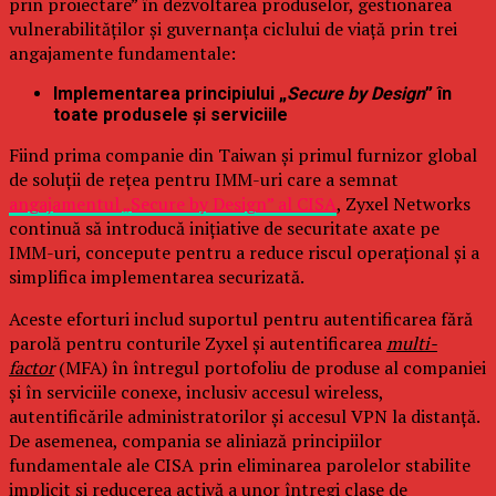
prin proiectare” în dezvoltarea produselor, gestionarea
vulnerabilităților și guvernanța ciclului de viață prin trei
angajamente fundamentale:
Implementarea principiului „
Secure by Design
” în
toate produsele și serviciile
Fiind prima companie din Taiwan și primul furnizor global
de soluții de rețea pentru IMM-uri care a semnat
angajamentul „Secure by Design” al CISA
, Zyxel Networks
continuă să introducă inițiative de securitate axate pe
IMM-uri, concepute pentru a reduce riscul operațional și a
simplifica implementarea securizată.
Aceste eforturi includ suportul pentru autentificarea fără
parolă pentru conturile Zyxel și autentificarea
multi-
factor
(MFA) în întregul portofoliu de produse al companiei
și în serviciile conexe, inclusiv accesul wireless,
autentificările administratorilor și accesul VPN la distanță.
De asemenea, compania se aliniază principiilor
fundamentale ale CISA prin eliminarea parolelor stabilite
implicit și reducerea activă a unor întregi clase de