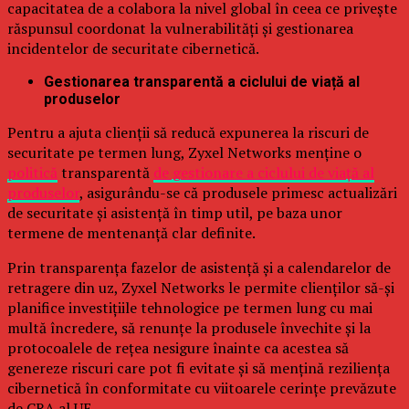
capacitatea de a colabora la nivel global în ceea ce privește
răspunsul coordonat la vulnerabilități și gestionarea
incidentelor de securitate cibernetică.
Gestionarea transparentă a ciclului de viață al
produselor
Pentru a ajuta clienții să reducă expunerea la riscuri de
securitate pe termen lung, Zyxel Networks menține o
politică
transparentă
de gestionare a ciclului de viață al
produselor
, asigurându-se că produsele primesc actualizări
de securitate și asistență în timp util, pe baza unor
termene de mentenanță clar definite.
Prin transparența fazelor de asistență și a calendarelor de
retragere din uz, Zyxel Networks le permite clienților să-și
planifice investițiile tehnologice pe termen lung cu mai
multă încredere, să renunțe la produsele învechite și la
protocoalele de rețea nesigure înainte ca acestea să
genereze riscuri care pot fi evitate și să mențină reziliența
cibernetică în conformitate cu viitoarele cerințe prevăzute
de CRA al UE.