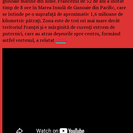
gunoaie marine din lume. Francezul de 52 de ani a înotat
timp de 8 ore în Marea Insulă de Gunoaie din Pacific, care
se întinde pe o suprafaţă de aproximativ 1,6 milioane de
kilometric pătraţi. Zona este de trei ori mai mare decât
teritoriul Franţei şi e mărginită de curenţi extrem de
puternici, care au atras deşeurile spre centru, formând
astfel vortexul, a relatat
CNN
.
Continue Reading
You may like
Click to comment
Leave a Reply
Adresa ta de email nu va fi publicată.
Câmpurile obligatorii
sunt marcate cu
*
Comentariu
*