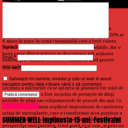
Studii recente estimează că insula cuprinde cel puţin
79.000 de tone metrice de plastic, din care 10% sau 20% ar
fi ajuns în mare în urma tsunamiului care a lovit coasta
Japoniei în 2011. Unele deşeuri sunt biodegradabile, dar o
Nume
*
bună parte dintre acestea se descompun sub acţiunea
Email
*
soarelui şi a valurilor în ceea ce numim în mod generic
microplastic.
Site web
Salvează-mi numele, emailul și site-ul web în acest
navigator pentru data viitoare când o să comentez.
Lecomte a mărturisit că se aştepta să găsească tot soiul de
gunoaie, aşa că nu a fost surprins de periuţele de dinţi,
jucăriile de plajă sau echipamentele de pescuit din apă. Cu
Uncategorized
toate acestea, a rămas neplăcut impresionat de cantitatea
uriaşă de microplastic, care a transformat acea porţiune a
SUMMER WELL implineste 15 ani. Festivalul
oceanului într-o masă similară unei „supe de plastic”. Din
perspectiva unui înotător, totul arată ca şi cum „ai privi un