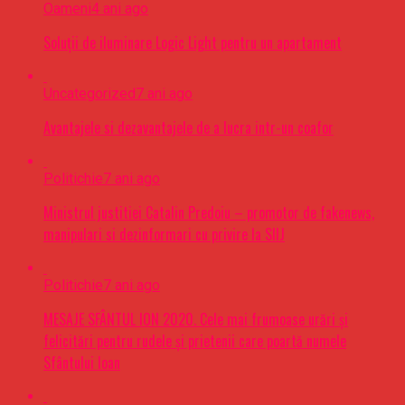
Oameni
4 ani ago
Soluții de iluminare Logic Light pentru un apartament
Uncategorized
7 ani ago
Avantajele si dezavantajele de a lucra intr-un coafor
Politichie
7 ani ago
Ministrul justitiei Catalin Predoiu – promotor de fakenews,
manipulari si dezinformari cu privire la SIIJ
Politichie
7 ani ago
MESAJE SFÂNTUL ION 2020. Cele mai frumoase urări şi
felicitări pentru rudele şi prietenii care poartă numele
Sfântului Ioan