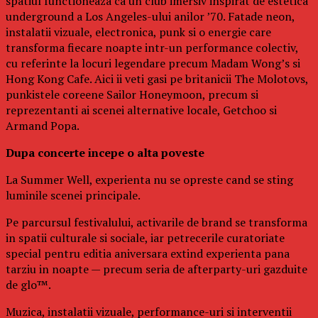
spatiul functioneaza ca un club imersiv inspirat de estetica
underground a Los Angeles-ului anilor ’70. Fatade neon,
instalatii vizuale, electronica, punk si o energie care
transforma fiecare noapte intr-un performance colectiv,
cu referinte la locuri legendare precum Madam Wong’s si
Hong Kong Cafe. Aici ii veti gasi pe britanicii The Molotovs,
punkistele coreene Sailor Honeymoon, precum si
reprezentanti ai scenei alternative locale, Getchoo si
Armand Popa.
Dupa concerte incepe o alta poveste
La Summer Well, experienta nu se opreste cand se sting
luminile scenei principale.
Pe parcursul festivalului, activarile de brand se transforma
in spatii culturale si sociale, iar petrecerile curatoriate
special pentru editia aniversara extind experienta pana
tarziu in noapte — precum seria de afterparty-uri gazduite
de glo™.
Muzica, instalatii vizuale, performance-uri si interventii