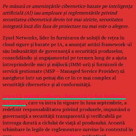
Pe măsură ce amenințările cibernetice bazate pe inteligența
artificială (AI) iau amploare și reglementările privind
securitatea cibernetică devin tot mai stricte, securitatea
integrată încă din faza de proiectare nu mai este o alegere.
Zyxel Networks, lider în furnizarea de soluții de rețea în
cloud sigure și bazate pe IA, a anunțat astăzi framework-ul
său îmbunătățit de guvernanță a securității produselor,
consolidându-și angajamentul pe termen lung de a ajuta
întreprinderile mici și mijlocii (IMM-uri) și furnizorii de
servicii gestionate (MSP – Managed Service Provider) să
navigheze într-un peisaj din ce în ce mai complex al
securității cibernetice și al conformității.
Legea UE privind reziliența cibernetică (Cyber Resilience
Act – CRA)
, care va intra în vigoare în luna septembrie, a
redefinit responsabilitatea privind produsele, impunând o
guvernanță a securității transparentă și verificabilă pe
întreaga durată a ciclului de viață al produsului. Această
schimbare în legile de reglementare survine în contextul în