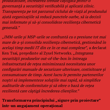
producătoare, încrederea trebuie câștigată printr-o
guvernanță a securității verificabilă și aplicată zilnic.
Transparența pe tot parcursul ciclului de viață al produsului
ajută organizațiile să reducă punctele oarbe, să ia decizii
mai informate și să-și consolideze reziliența cibernetică
generală.”
„IMM-urile și MSP-urile se confruntă cu o presiune tot mai
mare de a-și consolida reziliența cibernetică, gestionând în
același timp medii IT din ce în ce mai complexe”,
a declarat
Ken Tsai, președinte al Zyxel Networks.
„Integrarea
securității produselor out-of-the-box în întreaga
infrastructură de rețea minimizează necesitatea unor
configurări manuale de securizare ulterioare, costisitoare și
consumatoare de timp. Acest lucru le permite partenerilor
noștri să implementeze soluțiile mai rapid, să simplifice
auditurile de conformitate și să ofere o bază de rețea
rezilientă care câștigă încrederea clienților.”
Transformarea principiului „sigure prin proiectare”
într-un angajament operațional