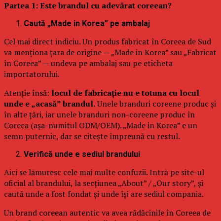
Partea 1: Este brandul cu adevărat coreean?
Caută „Made in Korea” pe ambalaj
Cel mai direct indiciu. Un produs fabricat în Coreea de Sud
va menționa țara de origine — „Made in Korea” sau „Fabricat
în Coreea” — undeva pe ambalaj sau pe eticheta
importatorului.
Atenție însă:
locul de fabricație nu e totuna cu locul
unde e „acasă” brandul.
Unele branduri coreene produc și
în alte țări, iar unele branduri non-coreene produc în
Coreea (așa-numitul ODM/OEM). „Made in Korea” e un
semn puternic, dar se citește împreună cu restul.
Verifică unde e sediul brandului
Aici se lămuresc cele mai multe confuzii. Intră pe site-ul
oficial al brandului, la secțiunea „About” / „Our story”, și
caută unde a fost fondat și unde își are sediul compania.
Un brand coreean autentic va avea rădăcinile în Coreea de