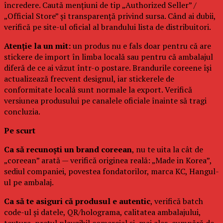
încredere. Caută mențiuni de tip „Authorized Seller” /
„Official Store” și transparență privind sursa. Când ai dubii,
verifică pe site-ul oficial al brandului lista de distribuitori.
Atenție la un mit:
un produs nu e fals doar pentru că are
stickere de import în limba locală sau pentru că ambalajul
diferă de ce ai văzut într-o postare. Brandurile coreene își
actualizează frecvent designul, iar stickerele de
conformitate locală sunt normale la export. Verifică
versiunea produsului pe canalele oficiale înainte să tragi
concluzia.
Pe scurt
Ca să recunoști un brand coreean
, nu te uita la cât de
„coreean” arată — verifică originea reală: „Made in Korea”,
sediul companiei, povestea fondatorilor, marca KC, Hangul-
ul pe ambalaj.
Ca să te asiguri că produsul e autentic
, verifică batch
code-ul și datele, QR/holograma, calitatea ambalajului,
textura, prețul plauzibil comercial și, mai ales, cumpără de