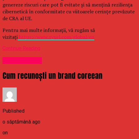
genereze riscuri care pot fi evitate și să mențină reziliența
cibernetică în conformitate cu viitoarele cerințe prevăzute
de CRA al UE.
Pentru mai multe informații, vă rugăm să
vizitați
https://www.zyxel.com/global/en
Continue Reading
Uncategorized
Cum recunoști un brand coreean
Published
o săptămână ago
on