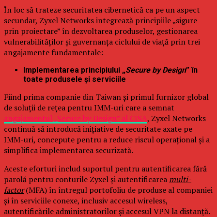
În loc să trateze securitatea cibernetică ca pe un aspect
secundar, Zyxel Networks integrează principiile „sigure
prin proiectare” în dezvoltarea produselor, gestionarea
vulnerabilităților și guvernanța ciclului de viață prin trei
angajamente fundamentale:
Implementarea principiului „
Secure by Design
” în
toate produsele și serviciile
Fiind prima companie din Taiwan și primul furnizor global
de soluții de rețea pentru IMM-uri care a semnat
angajamentul „Secure by Design” al CISA
, Zyxel Networks
continuă să introducă inițiative de securitate axate pe
IMM-uri, concepute pentru a reduce riscul operațional și a
simplifica implementarea securizată.
Aceste eforturi includ suportul pentru autentificarea fără
parolă pentru conturile Zyxel și autentificarea
multi-
factor
(MFA) în întregul portofoliu de produse al companiei
și în serviciile conexe, inclusiv accesul wireless,
autentificările administratorilor și accesul VPN la distanță.