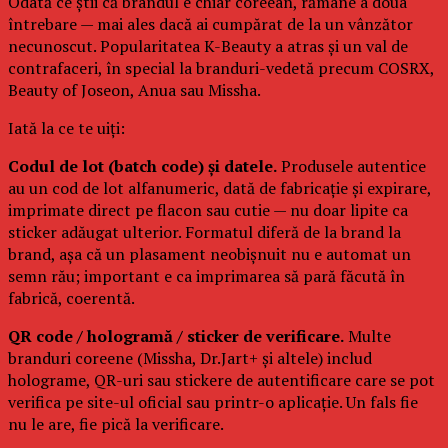
Odată ce știi că brandul e chiar coreean, rămâne a doua
întrebare — mai ales dacă ai cumpărat de la un vânzător
necunoscut. Popularitatea K-Beauty a atras și un val de
contrafaceri, în special la branduri-vedetă precum COSRX,
Beauty of Joseon, Anua sau Missha.
Iată la ce te uiți:
Codul de lot (batch code) și datele.
Produsele autentice
au un cod de lot alfanumeric, dată de fabricație și expirare,
imprimate direct pe flacon sau cutie — nu doar lipite ca
sticker adăugat ulterior. Formatul diferă de la brand la
brand, așa că un plasament neobișnuit nu e automat un
semn rău; important e ca imprimarea să pară făcută în
fabrică, coerentă.
QR code / hologramă / sticker de verificare.
Multe
branduri coreene (Missha, Dr.Jart+ și altele) includ
holograme, QR-uri sau stickere de autentificare care se pot
verifica pe site-ul oficial sau printr-o aplicație. Un fals fie
nu le are, fie pică la verificare.