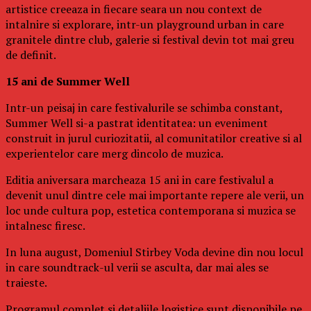
artistice creeaza in fiecare seara un nou context de
intalnire si explorare, intr-un playground urban in care
granitele dintre club, galerie si festival devin tot mai greu
de definit.
15 ani de Summer Well
Intr-un peisaj in care festivalurile se schimba constant,
Summer Well si-a pastrat identitatea: un eveniment
construit in jurul curiozitatii, al comunitatilor creative si al
experientelor care merg dincolo de muzica.
Editia aniversara marcheaza 15 ani in care festivalul a
devenit unul dintre cele mai importante repere ale verii, un
loc unde cultura pop, estetica contemporana si muzica se
intalnesc firesc.
In luna august, Domeniul Stirbey Voda devine din nou locul
in care soundtrack-ul verii se asculta, dar mai ales se
traieste.
Programul complet si detaliile logistice sunt disponibile pe