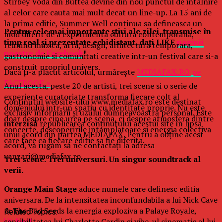
Stirbey Voda din Buftea devine din nou punctul de intalnire
al celor care cauta mai mult decat un line-up. La 15 ani de
la prima editie, Summer Well continua sa defineasca un
Pentru cele mai importante ştiri ale zilei, transmise în
mod diferit de a experimenta cultura contemporana,
timp real şi prezentate echidistant, daţi LIKE
paginii
reunind muzica, arta, design, arhitectura temporara,
noastre de Facebook
!
gastronomie si comunitati creative intr-un festival care si-a
construit propriul univers.
Dacă ţi-a plăcut articolul, urmăreşte
MEDIAFAX.RO pe
FACEBOOK »
Anul acesta, peste 20 de artisti, trei scene si o serie de
experiente curatoriate transforma fiecare colt al
Conținutul website-ului www.mediafax.ro este destinat
domeniului intr-un spatiu cu identitate proprie. Nu este
exclusiv informării și uzului dumneavoastră personal. Este
doar despre cine urca pe scena, ci despre atmosfera dintre
interzisă
republicarea conținutului acestui site în lipsa
concerte, descoperirile intamplatoare si energia colectiva
unui acord din partea MEDIAFAX. Pentru a obține acest
care face ca fiecare editie sa fie diferita.
acord, vă rugăm să ne contactați la adresa
vanzari@mediafax.ro.
Trei scene. Trei universuri. Un singur soundtrack al
verii.
Orange Main Stage
aduce numele care definesc editia
aniversara. De la intensitatea inconfundabila a lui Nick Cave
& The Bad Seeds la energia exploziva a Palaye Royale,
Related Topics:
sensibilitatea lui Charlotte Cardin si vibe-ul cinematic al lui
Up Next