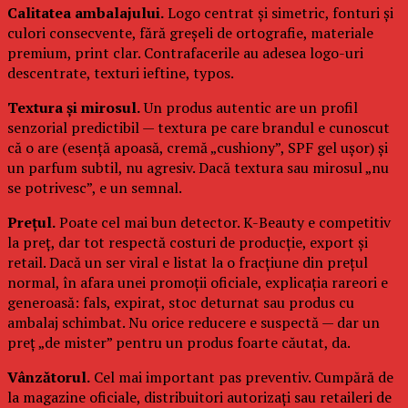
Calitatea ambalajului.
Logo centrat și simetric, fonturi și
culori consecvente, fără greșeli de ortografie, materiale
premium, print clar. Contrafacerile au adesea logo-uri
descentrate, texturi ieftine, typos.
Textura și mirosul.
Un produs autentic are un profil
senzorial predictibil — textura pe care brandul e cunoscut
că o are (esență apoasă, cremă „cushiony”, SPF gel ușor) și
un parfum subtil, nu agresiv. Dacă textura sau mirosul „nu
se potrivesc”, e un semnal.
Prețul.
Poate cel mai bun detector. K-Beauty e competitiv
la preț, dar tot respectă costuri de producție, export și
retail. Dacă un ser viral e listat la o fracțiune din prețul
normal, în afara unei promoții oficiale, explicația rareori e
generoasă: fals, expirat, stoc deturnat sau produs cu
ambalaj schimbat. Nu orice reducere e suspectă — dar un
preț „de mister” pentru un produs foarte căutat, da.
Vânzătorul.
Cel mai important pas preventiv. Cumpără de
la magazine oficiale, distribuitori autorizați sau retaileri de