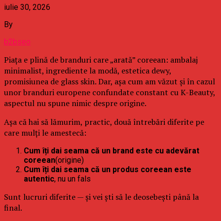
iulie 30, 2026
By
b2bseo
Piața e plină de branduri care „arată” coreean: ambalaj
minimalist, ingrediente la modă, estetica dewy,
promisiunea de glass skin. Dar, așa cum am văzut și în cazul
unor branduri europene confundate constant cu K-Beauty,
aspectul nu spune nimic despre origine.
Așa că hai să lămurim, practic, două întrebări diferite pe
care mulți le amestecă:
Cum îți dai seama că un brand este cu adevărat
coreean
(origine)
Cum îți dai seama că un produs coreean este
autentic
, nu un fals
Sunt lucruri diferite — și vei ști să le deosebești până la
final.