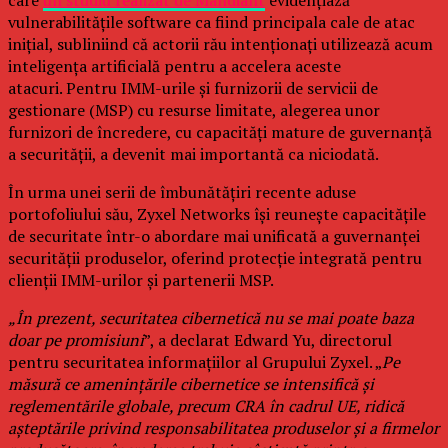
care
un studiu realizat de Mandiant
evidențiază
vulnerabilitățile software ca fiind principala cale de atac
inițial, subliniind că actorii rău intenționați utilizează acum
inteligența artificială pentru a accelera aceste
atacuri. Pentru IMM-urile și furnizorii de servicii de
gestionare (MSP) cu resurse limitate, alegerea unor
furnizori de încredere, cu capacități mature de guvernanță
a securității, a devenit mai importantă ca niciodată.
În urma unei serii de îmbunătățiri recente aduse
portofoliului său, Zyxel Networks își reunește capacitățile
de securitate într-o abordare mai unificată a guvernanței
securității produselor, oferind protecție integrată pentru
clienții IMM-urilor și partenerii MSP.
„În prezent, securitatea cibernetică nu se mai poate baza
doar pe promisiuni
”, a declarat Edward Yu, directorul
pentru securitatea informațiilor al Grupului Zyxel. „
Pe
măsură ce amenințările cibernetice se intensifică și
reglementările globale, precum CRA în cadrul UE, ridică
așteptările privind responsabilitatea produselor și a firmelor