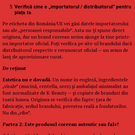
Verifică cine e „importatorul / distribuitorul” pentru
piața ta
Pe eticheta din România/UE vei găsi datele importatorului
sau ale „persoanei responsabile”. Asta nu-ți spune direct
originea, dar un brand coreean serios ajunge la tine printr-
un importator oficial. Poți verifica pe site-ul brandului dacă
distribuitorul respectiv e recunoscut oficial — un semn de
lanț de aprovizionare curat.
De reținut
Estetica nu e dovadă.
Un nume în engleză, ingredientele
„virale” (mucină, centella, orez) și ambalajul minimalist au
fost normalizate de K-Beauty — și copiate de branduri din
toată lumea. Originea se verifică din fapte: țara de
fabricație, sediul brandului, povestea reală a fondatorilor.
Nu din „vibe”.
Partea 2: Este produsul coreean autentic sau fals?