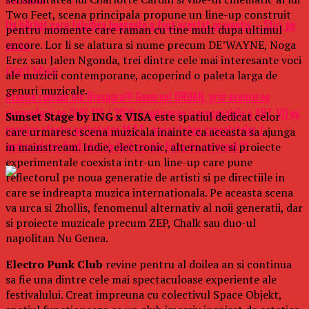
Two Feet, scena principala propune un line-up construit
Un bÄrbat care falsifica bancnote a fost arestat preventiv – Stiri pe
pentru momente care raman cu tine mult dupa ultimul
surse
encore. Lor li se alatura si nume precum DE’WAYNE, Noga
Erez sau Jalen Ngonda, trei dintre cele mai interesante voci
Don't Miss
ale muzicii contemporane, acoperind o paleta larga de
genuri muzicale.
Atenție romani din Diaspora!!! Guvernul ORBAN, prin asumarea
răspunderii pe OUG 118 / 2018 (modicarea iresponsabila a ART. Vl) va
Sunset Stage by ING x VISA
este spatiul dedicat celor
paraliza efectiv activitatea M.A.E., majoritatea consulatelor /
care urmaresc scena muzicala inainte ca aceasta sa ajunga
ambasadelor fiind efectiv închise din lipsa de personal !!!
in mainstream. Indie, electronic, alternative si proiecte
experimentale coexista intr-un line-up care pune
reflectorul pe noua generatie de artisti si pe directiile in
care se indreapta muzica internationala. Pe aceasta scena
va urca si 2hollis, fenomenul alternativ al noii generatii, dar
si proiecte muzicale precum ZEP, Chalk sau duo-ul
napolitan Nu Genea.
Electro Punk Club
revine pentru al doilea an si continua
sa fie una dintre cele mai spectaculoase experiente ale
festivalului. Creat impreuna cu colectivul Space Objekt,