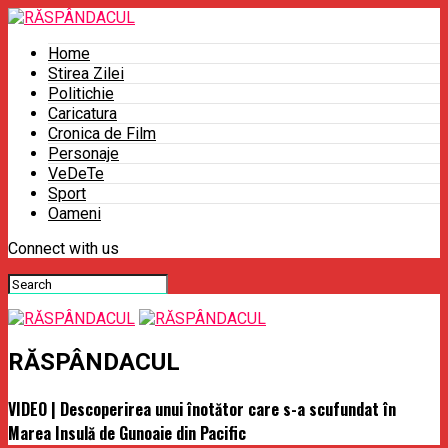
Home
Stirea Zilei
Politichie
Caricatura
Cronica de Film
Personaje
VeDeTe
Sport
Oameni
Connect with us
RĂSPÂNDACUL
VIDEO | Descoperirea unui înotător care s-a scufundat în
Marea Insulă de Gunoaie din Pacific