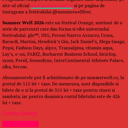
site-ul oficial
www.summerwell.ro
si pe pagina de
Instagram a festivalului @summerwellfest.
Summer Well 2026
este un festival Orange, sustinut de o
serie de parteneri care dau forma si vibe universului
festivalului: glo™, ING, Peroni Nastro Azzurro, Ursus,
Bacardi, Martini, Hendrick’s Gin, Jack Daniel’s, Mega Image,
Pepsi, Fashion Days, alpro, Transalpina, vitamin aqua,
Lay’s, e-on, FABIZ, Bucharest Business School, biciclop,
syoss, Persil, Sensodyne, InterContinental Athénée Palace,
alka, Secom.
Abonamentele pot fi achizitionate de pe summerwell.ro, la
pretul de 513 lei + taxe. De asemenea, sunt disponibile si
bilete de o zi la pretul de 351 lei + taxe pentru vineri si
sambata, iar pentru duminica costul biletului este de 426
lei + taxe.
Continue Reading
Uncategorized