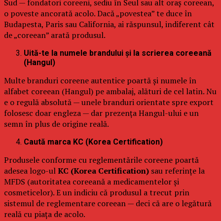
Sud — fondatori coreeni, sediu în Seul sau alt oraș coreean,
o poveste ancorată acolo. Dacă „povestea” te duce în
Budapesta, Paris sau California, ai răspunsul, indiferent cât
de „coreean” arată produsul.
Uită-te la numele brandului și la scrierea coreeană
(Hangul)
Multe branduri coreene autentice poartă și numele în
alfabet coreean (Hangul) pe ambalaj, alături de cel latin. Nu
e o regulă absolută — unele branduri orientate spre export
folosesc doar engleza — dar prezența Hangul-ului e un
semn în plus de origine reală.
Caută marca KC (Korea Certification)
Produsele conforme cu reglementările coreene poartă
adesea logo-ul
KC (Korea Certification)
sau referințe la
MFDS (autoritatea coreeană a medicamentelor și
cosmeticelor). E un indiciu că produsul a trecut prin
sistemul de reglementare coreean — deci că are o legătură
reală cu piața de acolo.