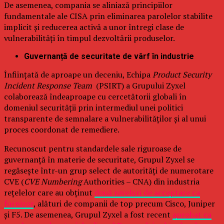
De asemenea, compania se aliniază principiilor
fundamentale ale CISA prin eliminarea parolelor stabilite
implicit și reducerea activă a unor întregi clase de
vulnerabilități în timpul dezvoltării produselor.
Guvernanță de securitate de vârf în industrie
Înființată de aproape un deceniu, Echipa
Product Security
Incident Response Team
(PSIRT) a Grupului Zyxel
colaborează îndeaproape cu cercetătorii globali în
domeniul securității prin intermediul unei politici
transparente de semnalare a vulnerabilităților și al unui
proces coordonat de remediere.
Recunoscut pentru standardele sale riguroase de
guvernanță în materie de securitate, Grupul Zyxel se
regăsește într-un grup select de autorități de numerotare
CVE (
CVE Numbering
Authorities – CNA) din industria
rețelelor care au obținut
două niveluri de acceptare ca
furnizor
, alături de companii de top precum Cisco, Juniper
și F5. De asemenea, Grupul Zyxel a fost recent
aprobat ca