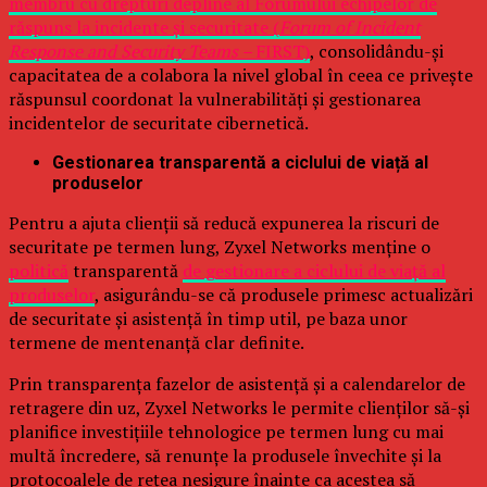
membru cu drepturi depline al Forumului echipelor de
răspuns la incidente și securitate (
Forum of Incident
Response and Security Teams –
FIRST)
, consolidându-și
capacitatea de a colabora la nivel global în ceea ce privește
răspunsul coordonat la vulnerabilități și gestionarea
incidentelor de securitate cibernetică.
Gestionarea transparentă a ciclului de viață al
produselor
Pentru a ajuta clienții să reducă expunerea la riscuri de
securitate pe termen lung, Zyxel Networks menține o
politică
transparentă
de gestionare a ciclului de viață al
produselor
, asigurându-se că produsele primesc actualizări
de securitate și asistență în timp util, pe baza unor
termene de mentenanță clar definite.
Prin transparența fazelor de asistență și a calendarelor de
retragere din uz, Zyxel Networks le permite clienților să-și
planifice investițiile tehnologice pe termen lung cu mai
multă încredere, să renunțe la produsele învechite și la
protocoalele de rețea nesigure înainte ca acestea să