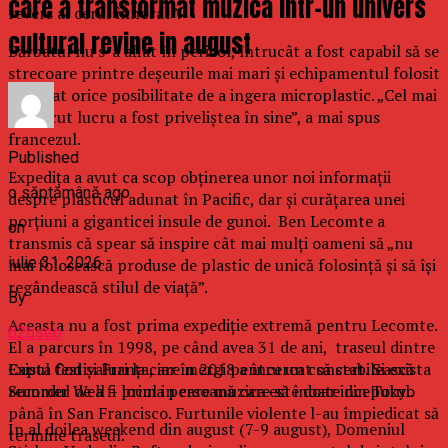
care a transformat muzica intr-un univers
revers al cerul înnorat”.
cultural revine in august
Bărbatul nu s-a aflat în pericol, întrucât a fost capabil să se
strecoare printre deşeurile mai mari şi echipamentul folosit
a anulat orice posibilitate de a ingera microplastic. „Cel mai
neplăcut lucru a fost priveliştea în sine”, a mai spus
francezul.
Published
Expediţa a avut ca scop obţinerea unor noi informaţii
o săptămână ago
despre plasticul adunat în Pacific, dar şi curăţarea unei
porţiuni a giganticei insule de gunoi. Ben Lecomte a
on
transmis că spear să inspire cât mai mulţi oameni să „nu
iulie 31, 2026
mai folosească produse de plastic de unică folosinţă şi să îşi
regândească stilul de viaţă”.
By
Aceasta nu a fost prima expediţie extremă pentru Lecomte.
b2bseo
El a parcurs în 1998, pe când avea 31 de ani, traseul dintre
Exista festivaluri la care mergi pentru un concert. Si exista
Capul Cod şi Franţa, iar în 2018 a încercat să stabilească
Summer Well – locul in care muzica este doar inceputul.
recordul de a fi prima persoană care să înoate din Tokyo
până în San Francisco. Furtunile violente l-au împiedicat să
In al doilea weekend din august (7-9 august), Domeniul
termine traseul.