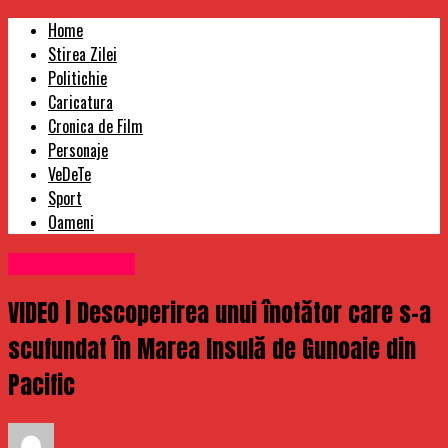
Home
Stirea Zilei
Politichie
Caricatura
Cronica de Film
Personaje
VeDeTe
Sport
Oameni
Uncategorized
VIDEO | Descoperirea unui înotător care s-a
scufundat în Marea Insulă de Gunoaie din
Pacific