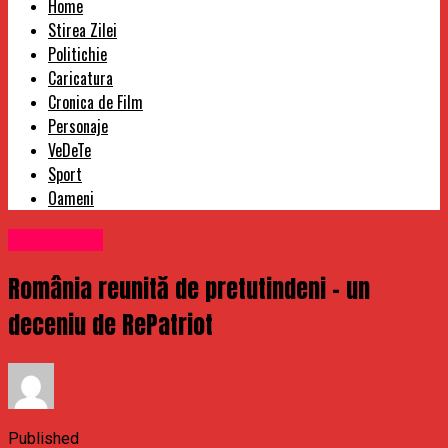
Home
Stirea Zilei
Politichie
Caricatura
Cronica de Film
Personaje
VeDeTe
Sport
Oameni
Stirea Zilei
România reunită de pretutindeni – un
deceniu de RePatriot
Published