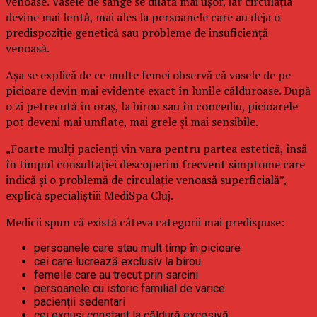
venoase. Vasele de sânge se dilată mai ușor, iar circulația
devine mai lentă, mai ales la persoanele care au deja o
predispoziție genetică sau probleme de insuficiență
venoasă.
Așa se explică de ce multe femei observă că vasele de pe
picioare devin mai evidente exact în lunile călduroase. După
o zi petrecută în oraș, la birou sau în concediu, picioarele
pot deveni mai umflate, mai grele și mai sensibile.
„Foarte mulți pacienți vin vara pentru partea estetică, însă
în timpul consultației descoperim frecvent simptome care
indică și o problemă de circulație venoasă superficială”,
explică specialiștiii MediSpa Cluj.
Medicii spun că există câteva categorii mai predispuse:
persoanele care stau mult timp în picioare
cei care lucrează exclusiv la birou
femeile care au trecut prin sarcini
persoanele cu istoric familial de varice
pacienții sedentari
cei expuși constant la căldură excesivă