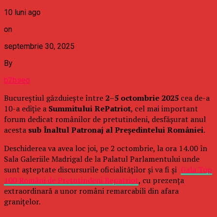
10 luni ago
on
septembrie 30, 2025
By
b2bseo
Bucureștiul găzduiește între
2–5 octombrie 2025
cea de-a
10-a ediție a
Summitului RePatriot
, cel mai important
forum dedicat românilor de pretutindeni, desfășurat anul
acesta
sub Înaltul Patronaj al Președintelui României
.
Deschiderea va avea loc joi, pe 2 octombrie, la ora 14.00 în
Sala Galeriile Madrigal de la Palatul Parlamentului unde
sunt așteptate discursurile oficialităților și va fi și
Gala Top
100 Români de Pretutindeni Repatriot
, cu prezența
extraordinară a unor români remarcabili din afara
granițelor.