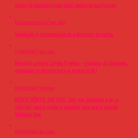
Soluții de iluminare Logic Light pentru un apartament
Uncategorized
7 ani ago
Avantajele si dezavantajele de a lucra intr-un coafor
Politichie
7 ani ago
Ministrul justitiei Catalin Predoiu – promotor de fakenews,
manipulari si dezinformari cu privire la SIIJ
Politichie
7 ani ago
MESAJE SFÂNTUL ION 2020. Cele mai frumoase urări şi
felicitări pentru rudele şi prietenii care poartă numele
Sfântului Ioan
Politichie
4 ani ago