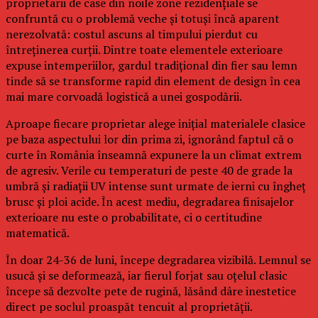
proprietarii de case din noile zone rezidențiale se
confruntă cu o problemă veche și totuși încă aparent
nerezolvată: costul ascuns al timpului pierdut cu
întreținerea curții. Dintre toate elementele exterioare
expuse intemperiilor, gardul tradițional din fier sau lemn
tinde să se transforme rapid din element de design în cea
mai mare corvoadă logistică a unei gospodării.
Aproape fiecare proprietar alege inițial materialele clasice
pe baza aspectului lor din prima zi, ignorând faptul că o
curte în România înseamnă expunere la un climat extrem
de agresiv. Verile cu temperaturi de peste 40 de grade la
umbră și radiații UV intense sunt urmate de ierni cu îngheț
brusc și ploi acide. În acest mediu, degradarea finisajelor
exterioare nu este o probabilitate, ci o certitudine
matematică.
În doar 24-36 de luni, începe degradarea vizibilă. Lemnul se
usucă și se deformează, iar fierul forjat sau oțelul clasic
începe să dezvolte pete de rugină, lăsând dâre inestetice
direct pe soclul proaspăt tencuit al proprietății.