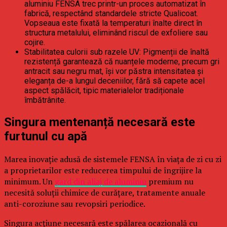
aluminiu FENSA trec printr-un proces automatizat în
fabrică, respectând standardele stricte Qualicoat.
Vopseaua este fixată la temperaturi înalte direct în
structura metalului, eliminând riscul de exfoliere sau
cojire.
Stabilitatea culorii sub razele UV: Pigmenții de înaltă
rezistență garantează că nuanțele moderne, precum gri
antracit sau negru mat, își vor păstra intensitatea și
eleganța de-a lungul deceniilor, fără să capete acel
aspect spălăcit, tipic materialelor tradiționale
îmbătrânite.
Singura mentenanță necesară este
furtunul cu apă
Marea inovație adusă de sistemele FENSA în viața de zi cu zi
a proprietarilor este reducerea timpului de îngrijire la
minimum. Un
gard din aliaj de aluminiu
premium nu
necesită soluții chimice de curățare, tratamente anuale
anti-coroziune sau revopsiri periodice.
Singura acțiune necesară este spălarea ocazională cu