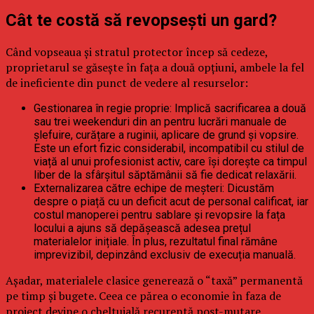
Cât te costă să revopsești un gard?
Când vopseaua și stratul protector încep să cedeze,
proprietarul se găsește în fața a două opțiuni, ambele la fel
de ineficiente din punct de vedere al resurselor:
Gestionarea în regie proprie: Implică sacrificarea a două
sau trei weekenduri din an pentru lucrări manuale de
șlefuire, curățare a ruginii, aplicare de grund și vopsire.
Este un efort fizic considerabil, incompatibil cu stilul de
viață al unui profesionist activ, care își dorește ca timpul
liber de la sfârșitul săptămânii să fie dedicat relaxării.
Externalizarea către echipe de meșteri: Dicustăm
despre o piață cu un deficit acut de personal calificat, iar
costul manoperei pentru sablare și revopsire la fața
locului a ajuns să depășească adesea prețul
materialelor inițiale. În plus, rezultatul final rămâne
imprevizibil, depinzând exclusiv de execuția manuală.
Așadar, materialele clasice generează o “taxă” permanentă
pe timp și bugete. Ceea ce părea o economie în faza de
proiect devine o cheltuială recurentă post-mutare.