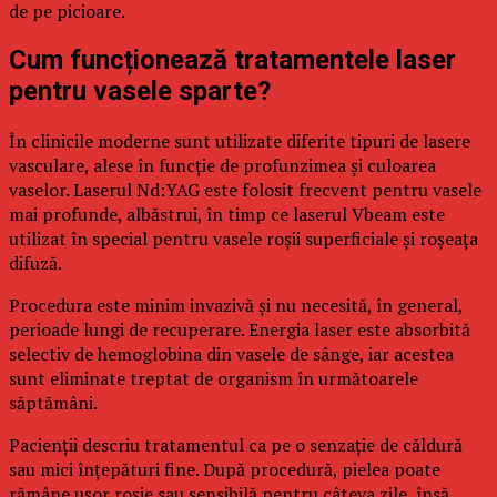
de pe picioare.
Cum funcționează tratamentele laser
pentru vasele sparte?
În clinicile moderne sunt utilizate diferite tipuri de lasere
vasculare, alese în funcție de profunzimea și culoarea
vaselor. Laserul Nd:YAG este folosit frecvent pentru vasele
mai profunde, albăstrui, în timp ce laserul Vbeam este
utilizat în special pentru vasele roșii superficiale și roșeața
difuză.
Procedura este minim invazivă și nu necesită, în general,
perioade lungi de recuperare. Energia laser este absorbită
selectiv de hemoglobina din vasele de sânge, iar acestea
sunt eliminate treptat de organism în următoarele
săptămâni.
Pacienții descriu tratamentul ca pe o senzație de căldură
sau mici înțepături fine. După procedură, pielea poate
rămâne ușor roșie sau sensibilă pentru câteva zile, însă