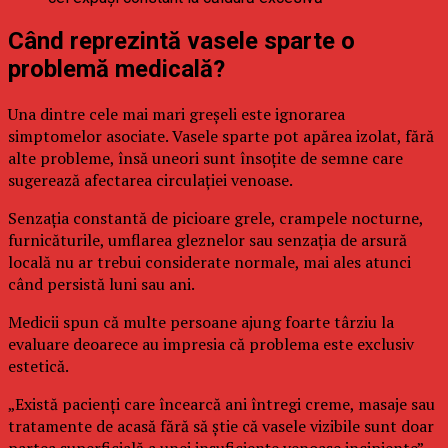
Când reprezintă vasele sparte o
problemă medicală?
Una dintre cele mai mari greșeli este ignorarea
simptomelor asociate. Vasele sparte pot apărea izolat, fără
alte probleme, însă uneori sunt însoțite de semne care
sugerează afectarea circulației venoase.
Senzația constantă de picioare grele, crampele nocturne,
furnicăturile, umflarea gleznelor sau senzația de arsură
locală nu ar trebui considerate normale, mai ales atunci
când persistă luni sau ani.
Medicii spun că multe persoane ajung foarte târziu la
evaluare deoarece au impresia că problema este exclusiv
estetică.
„Există pacienți care încearcă ani întregi creme, masaje sau
tratamente de acasă fără să știe că vasele vizibile sunt doar
partea superficială a unei insuficiențe venoase incipiente”,