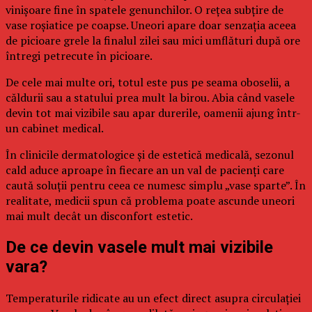
vinișoare fine în spatele genunchilor. O rețea subțire de
vase roșiatice pe coapse. Uneori apare doar senzația aceea
de picioare grele la finalul zilei sau mici umflături după ore
întregi petrecute în picioare.
De cele mai multe ori, totul este pus pe seama oboselii, a
căldurii sau a statului prea mult la birou. Abia când vasele
devin tot mai vizibile sau apar durerile, oamenii ajung într-
un cabinet medical.
În clinicile dermatologice și de estetică medicală, sezonul
cald aduce aproape în fiecare an un val de pacienți care
caută soluții pentru ceea ce numesc simplu „vase sparte”. În
realitate, medicii spun că problema poate ascunde uneori
mai mult decât un disconfort estetic.
De ce devin vasele mult mai vizibile
vara?
Temperaturile ridicate au un efect direct asupra circulației