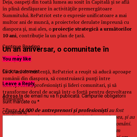
Deja, oaspeți din toată lumea au sosit în Capitală și se află
în plină desfășurare în activitățile premergătoare
Summitului. RePatriot este o expresie unificatoare a mai
multor ani de muncă, a proiectelor derulate împreună cu
diaspora și, mai ales, o
proiecție strategică a următorilor
10 ani
, contribuție la un plan de țară.
Continue Reading
Un an aniversar, o comunitate în
creștere
You may like
În 10 ani de existență, RePatriot a reușit să aducă aproape
Click to comment
românii din diaspora, să construiască punți între
Leave a Reply
antreprenori, profesioniști și lideri comunitari, și să
transforme dorul de acasă într-o forță pentru dezvoltarea
Adresa ta de email nu va fi publicată.
Câmpurile obligatorii
României.
sunt marcate cu
*
“
Peste
14.000 de antreprenori și profesioniști
au fost
Comentariu
*
implicați direct în activitatea RePatriot, în toată lumea, și au
contribuit la refacerea țesăturii de încredere dintre români.
Am mers milioane de mile în toate colțurile lumii, am
câștigat prieteni, am generat afaceri și noi investiții și am