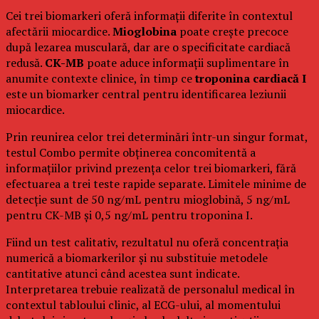
Cei trei biomarkeri oferă informații diferite în contextul
afectării miocardice.
Mioglobina
poate crește precoce
după lezarea musculară, dar are o specificitate cardiacă
redusă.
CK-MB
poate aduce informații suplimentare în
anumite contexte clinice, în timp ce
troponina cardiacă I
este un biomarker central pentru identificarea leziunii
miocardice.
Prin reunirea celor trei determinări într-un singur format,
testul Combo permite obținerea concomitentă a
informațiilor privind prezența celor trei biomarkeri, fără
efectuarea a trei teste rapide separate. Limitele minime de
detecție sunt de 50 ng/mL pentru mioglobină, 5 ng/mL
pentru CK-MB și 0,5 ng/mL pentru troponina I.
Fiind un test calitativ, rezultatul nu oferă concentrația
numerică a biomarkerilor și nu substituie metodele
cantitative atunci când acestea sunt indicate.
Interpretarea trebuie realizată de personalul medical în
contextul tabloului clinic, al ECG-ului, al momentului