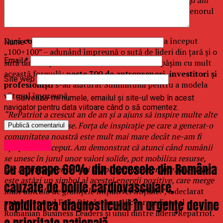
pledat cu tărie pentru România.”,
a declarat antreprenorul
Marius Bostan, inițiatorul Repatriot.
Dacă
conceptul Summitului
a fost încă de la început
Nume
*
„100+100” – adunând împreună o sută de lideri din țară și o
Email
*
sută din diaspora – anul acesta aniversar depășim cu mult
această formulă:
peste 300 de antreprenori, investitori și
Site web
profesioniști
s-au alăturat Summitului pentru a modela
viitorul împreună.
Salvează-mi numele, emailul și site-ul web în acest
navigator pentru data viitoare când o să comentez.
“RePatriot a crescut an de an și a ajuns să inspire multe alte
inițiative generoase. Forța de inspirație pe care a generat-o
comunitatea noastră este mult mai mare decât ne-am fi
Stirea Zilei
așteptat la început. Am demonstrat că atunci când românii
se unesc în jurul unor valori solide, pot mobiliza resurse,
Cu aproape 60% din decesele din România
pot schimba mentalități și pot aprinde speranțe. RePatriot
este astăzi un simbol al acestei energii pozitive, care merge
cauzate de bolile cardiovasculare,
mult dincolo de granițele inițiativei inițiale.”,
a declarat
rapiditatea diagnosticului în urgențe devine
antreprenorul Felix Pătrășcanu, Vicepreședinte al
Romanian Business Leaders și unul dintre liderii Repatriot.