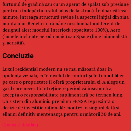
furtunul de grădină sau cu un aparat de spălat sub presiune
pentru a îndepărta praful adus de la stradă. În doar câteva
minute, întreaga structură revine la aspectul inițial din ziua
montajului. Beneficiul rămâne neschimbat indiferent de
designul ales: modelul Interlock (opacitate 100%), Aero
(lamele înclinate aerodinamic) sau Space (linie minimalistă
și aerisită).
Concluzie
Luxul rezidențial modern nu se mai măsoară doar în
opulența vizuală, ci în nivelul de confort și în timpul liber
pe care o proprietate îl oferă proprietarului ei. A alege un
gard care necesită întreținere periodică înseamnă a
accepta o responsabilitate suplimentară pe termen lung.
Un sistem din aluminiu premium FENSA reprezintă o
decizie de investiție rațională: montezi o singură dată și
elimini definitiv mentenanța pentru următorii 30 de ani.
Continue Reading