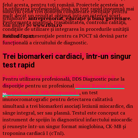
felul acesta, pentru toți românii. Proiectele acesteia se
În utilizarea profesională, însă, un test rapid înseamnă mai
subscriu celor trei domenii considerate esențiale pentru
mult decât un rezultat obținut într-un interval scurt.
schimbare:
antreprenoriat, educație și bună guvernare
.
Performanța analitică, trasabilitatea, controlul calității,
Mai multe pe
www.rbls.ro
condițiile de utilizare și integrarea în procedurile unității
medicale sunt esențiale pentru ca POCT să devină parte
Related Topics:
Up Next
funcțională a circuitului de diagnostic.
Spălătorie auto interior Oradea – Rezultate vizibile imediat
Trei biomarkeri cardiaci, într-un singur
test rapid
Don't Miss
Ce zone din București sunt mai rentabile pentru investiții în
Pentru utilizarea profesională, DDS Diagnostic pune la
apartamente?
dispoziție pentru uz profesional
Testul Rapid Combo
Mioglobină/CK-MB/Troponină I
, un test
imunocromatografic pentru detectarea calitativă
simultană a trei biomarkeri asociați leziunii miocardice, din
sânge integral, ser sau plasmă. Testul este conceput ca
instrument de sprijin în diagnosticul infarctului miocardic
și reunește într-un singur format mioglobina, CK-MB și
troponina cardiacă I (cTnI).