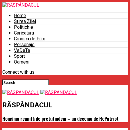
Home
Stirea Zilei
Politichie
Caricatura
Cronica de Film
Personaje
VeDeTe
Sport
Oameni
Connect with us
RĂSPÂNDACUL
România reunită de pretutindeni – un deceniu de RePatriot