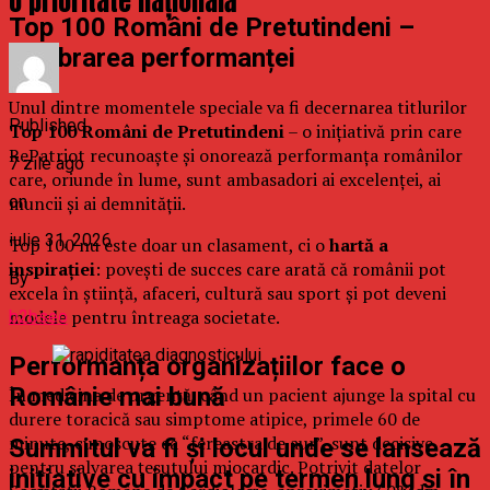
o prioritate națională
Top 100 Români de Pretutindeni –
celebrarea performanței
Unul dintre momentele speciale va fi decernarea titlurilor
Published
Top 100 Români de Pretutindeni
– o inițiativă prin care
RePatriot recunoaște și onorează performanța românilor
7 zile ago
care, oriunde în lume, sunt ambasadori ai excelenței, ai
on
muncii și ai demnității.
iulie 31, 2026
Top 100 nu este doar un clasament, ci o
hartă a
inspirației
: povești de succes care arată că românii pot
By
excela în știință, afaceri, cultură sau sport și pot deveni
modele pentru întreaga societate.
b2bseo
Performanța organizațiilor face o
Românie mai bună
În medicina de urgență, când un pacient ajunge la spital cu
durere toracică sau simptome atipice, primele 60 de
minute, cunoscute ca “fereastra de aur”, sunt decisive
Summitul va fi și locul unde se lansează
pentru salvarea țesutului miocardic. Potrivit datelor
inițiative cu impact pe termen lung și în