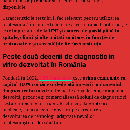
debutului simptomelor și al celorlalte investigații
disponibile.
Caracteristicile testului îl fac relevant pentru utilizarea
profesională în contexte în care accesul rapid la informație
este important,
de la UPU și camere de gardă până la
spitale, clinici și alte unități sanitare, în funcție de
protocoalele și necesitățile fiecărei instituții.
Peste două decenii de diagnostic in
vitro dezvoltat în România
Fondată în 2002,
DDS Diagnostic
este
prima companie cu
capital 100% românesc dedicată inovării în domeniul
diagnosticului in vitro.
De peste două decenii, compania
dezvoltă, produce și comercializează soluții de diagnostic și
testare rapidă pentru spitale, clinici și laboratoare
medicale, cu un accent constant pe cercetare și
dezvoltarea de tehnologii adaptate nevoilor
profesioniștilor din sănătate.