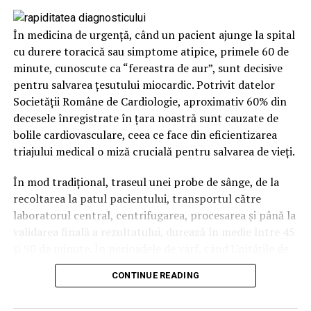
În medicina de urgență, când un pacient ajunge la spital
cu durere toracică sau simptome atipice, primele 60 de
minute, cunoscute ca “fereastra de aur”, sunt decisive
pentru salvarea țesutului miocardic. Potrivit datelor
Tehnologie CNC pentru precizie și detalii unice
Societății Române de Cardiologie, aproximativ 60% din
Utilizăm servicii CNC de înaltă precizie pentru a realiza
decesele înregistrate în țara noastră sunt cauzate de
decupaje, gravuri și prelucrări personalizate pe diverse
bolile cardiovasculare, ceea ce face din eficientizarea
materiale. Tehnologia CNC permite transformarea
triajului medical o miză crucială pentru salvarea de vieți.
ideilor complexe în produse finale impecabile,
garantând o precizie deosebită și un aspect profesional
În mod tradițional, traseul unei probe de sânge, de la
pentru fiecare proiect. Această combinație între
recoltarea la patul pacientului, transportul către
creativitate și tehnologie asigură mobilier personalizat
laboratorul central, centrifugarea, procesarea și până la
care îmbină utilul cu frumosul, exact așa cum îți dorești.
validarea finală a rezultatului, durează în medie între 45
și 90 de minute. În perioadele de vârf, când Unitățile de
Procesul nostru – de la idee la montaj
Primiri Urgențe (UPU) și camerele de gardă gestionează
Fiecare proiect la Diamond Art Design urmează un
CONTINUE READING
zeci de cazuri simultan, acest interval poate crește
proces clar și bine structurat:
semnificativ. Fiecare minut de întârziere pune o