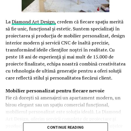
La
Diamond Art Design,
credem că fiecare spațiu merită
să fie unic, funcțional și estetic. Suntem specializați în
proiectarea și producția de mobilier personalizat, design
interior modern și servicii CNC de înaltă precizie,
transformând ideile clienților noștri în realitate. Cu
peste 18 ani de experiență și mai mult de 15.000 de
proiecte finalizate, echipa noastră combină creativitatea
cu tehnologia de ultimă generație pentru a oferi soluții
care reflectă stilul și personalitatea fiecărui client.
Mobilier personalizat pentru fiecare nevoie
Fie că dorești să amenajezi un apartament modern, un
birou elegant sau un spațiu comercial funcțional,
mobilierul personalizat este soluția ideală. La Diamond
Art Design, oferim servicii complete de proiectare și
producție mobilier, adaptate dimensiunilor și cerințelor
CONTINUE READING