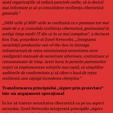
ajută organizațiile să reducă punctele oarbe, să ia decizii
mai informate și să-și consolideze reziliența cibernetică
generală.”
„IMM-urile și MSP-urile se confruntă cu o presiune tot mai
mare de a-și consolida reziliența cibernetică, gestionând în
același timp medii IT din ce în ce mai complexe”,
a declarat
Ken Tsai, președinte al Zyxel Networks.
„Integrarea
securității produselor out-of-the-box în întreaga
infrastructură de rețea minimizează necesitatea unor
configurări manuale de securizare ulterioare, costisitoare și
consumatoare de timp. Acest lucru le permite partenerilor
noștri să implementeze soluțiile mai rapid, să simplifice
auditurile de conformitate și să ofere o bază de rețea
rezilientă care câștigă încrederea clienților.”
Transformarea principiului „sigure prin proiectare”
într-un angajament operațional
În loc să trateze securitatea cibernetică ca pe un aspect
secundar, Zyxel Networks integrează principiile „sigure