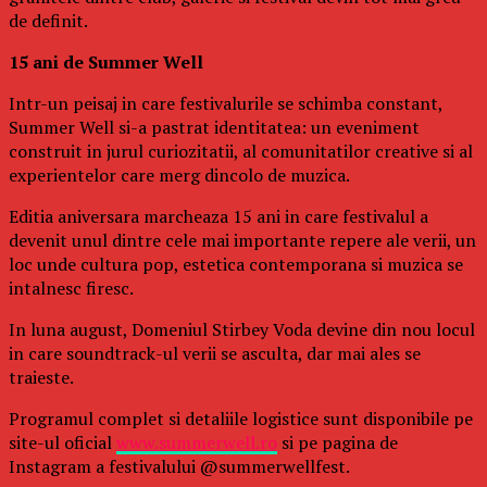
de definit.
15 ani de Summer Well
Intr-un peisaj in care festivalurile se schimba constant,
Summer Well si-a pastrat identitatea: un eveniment
construit in jurul curiozitatii, al comunitatilor creative si al
experientelor care merg dincolo de muzica.
Editia aniversara marcheaza 15 ani in care festivalul a
devenit unul dintre cele mai importante repere ale verii, un
loc unde cultura pop, estetica contemporana si muzica se
intalnesc firesc.
In luna august, Domeniul Stirbey Voda devine din nou locul
in care soundtrack-ul verii se asculta, dar mai ales se
traieste.
Programul complet si detaliile logistice sunt disponibile pe
site-ul oficial
www.summerwell.ro
si pe pagina de
Instagram a festivalului @summerwellfest.