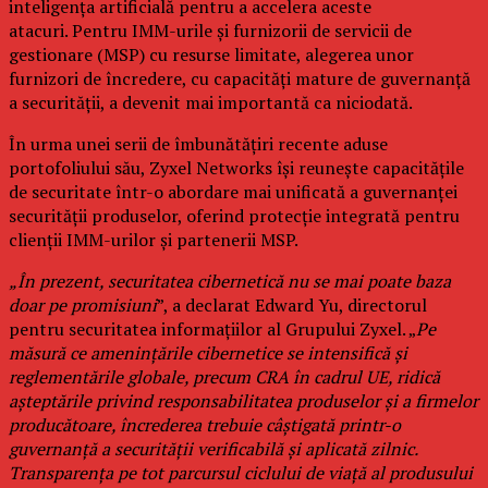
inteligența artificială pentru a accelera aceste
atacuri. Pentru IMM-urile și furnizorii de servicii de
gestionare (MSP) cu resurse limitate, alegerea unor
furnizori de încredere, cu capacități mature de guvernanță
a securității, a devenit mai importantă ca niciodată.
În urma unei serii de îmbunătățiri recente aduse
portofoliului său, Zyxel Networks își reunește capacitățile
de securitate într-o abordare mai unificată a guvernanței
securității produselor, oferind protecție integrată pentru
clienții IMM-urilor și partenerii MSP.
„În prezent, securitatea cibernetică nu se mai poate baza
doar pe promisiuni
”, a declarat Edward Yu, directorul
pentru securitatea informațiilor al Grupului Zyxel. „
Pe
măsură ce amenințările cibernetice se intensifică și
reglementările globale, precum CRA în cadrul UE, ridică
așteptările privind responsabilitatea produselor și a firmelor
producătoare, încrederea trebuie câștigată printr-o
guvernanță a securității verificabilă și aplicată zilnic.
Transparența pe tot parcursul ciclului de viață al produsului