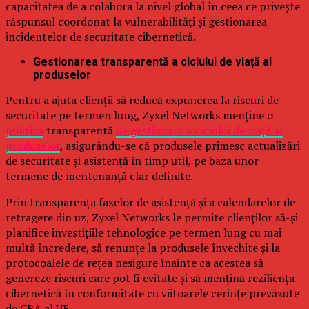
capacitatea de a colabora la nivel global în ceea ce privește
răspunsul coordonat la vulnerabilități și gestionarea
incidentelor de securitate cibernetică.
Gestionarea transparentă a ciclului de viață al
produselor
Pentru a ajuta clienții să reducă expunerea la riscuri de
securitate pe termen lung, Zyxel Networks menține o
politică
transparentă
de gestionare a ciclului de viață al
produselor
, asigurându-se că produsele primesc actualizări
de securitate și asistență în timp util, pe baza unor
termene de mentenanță clar definite.
Prin transparența fazelor de asistență și a calendarelor de
retragere din uz, Zyxel Networks le permite clienților să-și
planifice investițiile tehnologice pe termen lung cu mai
multă încredere, să renunțe la produsele învechite și la
protocoalele de rețea nesigure înainte ca acestea să
genereze riscuri care pot fi evitate și să mențină reziliența
cibernetică în conformitate cu viitoarele cerințe prevăzute
de CRA al UE.