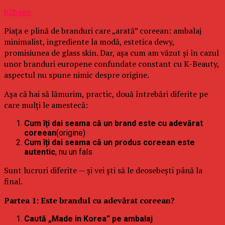
b2bseo
Piața e plină de branduri care „arată” coreean: ambalaj
minimalist, ingrediente la modă, estetica dewy,
promisiunea de glass skin. Dar, așa cum am văzut și în cazul
unor branduri europene confundate constant cu K-Beauty,
aspectul nu spune nimic despre origine.
Așa că hai să lămurim, practic, două întrebări diferite pe
care mulți le amestecă:
Cum îți dai seama că un brand este cu adevărat
coreean
(origine)
Cum îți dai seama că un produs coreean este
autentic
, nu un fals
Sunt lucruri diferite — și vei ști să le deosebești până la
final.
Partea 1: Este brandul cu adevărat coreean?
Caută „Made in Korea” pe ambalaj