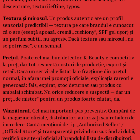
descentrate, texturi ieftine, typos.
Textura și mirosul.
Un produs autentic are un profil
senzorial predictibil — textura pe care brandul e cunoscut
că o are (esență apoasă, cremă „cushiony”, SPF gel ușor) și
un parfum subtil, nu agresiv. Dacă textura sau mirosul „nu
se potrivesc”, e un semnal.
Prețul.
Poate cel mai bun detector. K-Beauty e competitiv
la preț, dar tot respectă costuri de producție, export și
retail. Dacă un ser viral e listat la o fracțiune din prețul
normal, în afara unei promoții oficiale, explicația rareori e
generoasă: fals, expirat, stoc deturnat sau produs cu
ambalaj schimbat. Nu orice reducere e suspectă — dar un
preț „de mister” pentru un produs foarte căutat, da.
Vânzătorul.
Cel mai important pas preventiv. Cumpără de
la magazine oficiale, distribuitori autorizați sau retaileri de
încredere. Caută mențiuni de tip „Authorized Seller” /
„Official Store” și transparență privind sursa. Când ai dubii,
verifică pe site-ul oficial al brandului lista de distribuitori.