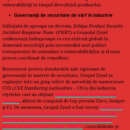
vulnerabilități în timpul dezvoltării produselor.
Guvernanță de securitate de vârf în industrie
Înființată de aproape un deceniu, Echipa
Product Security
Incident Response Team
(PSIRT) a Grupului Zyxel
colaborează îndeaproape cu cercetătorii globali în
domeniul securității prin intermediul unei politici
transparente de semnalare a vulnerabilităților și al unui
proces coordonat de remediere.
Recunoscut pentru standardele sale riguroase de
guvernanță în materie de securitate, Grupul Zyxel se
regăsește într-un grup select de autorități de numerotare
CVE (
CVE Numbering
Authorities – CNA) din industria
rețelelor care au obținut
două niveluri de acceptare ca
furnizor
, alături de companii de top precum Cisco, Juniper
și F5. De asemenea, Grupul Zyxel a fost recent
aprobat ca
membru cu drepturi depline al Forumului echipelor de
răspuns la incidente și securitate (
Forum of Incident
Response and Security Teams –
FIRST)
, consolidându-și