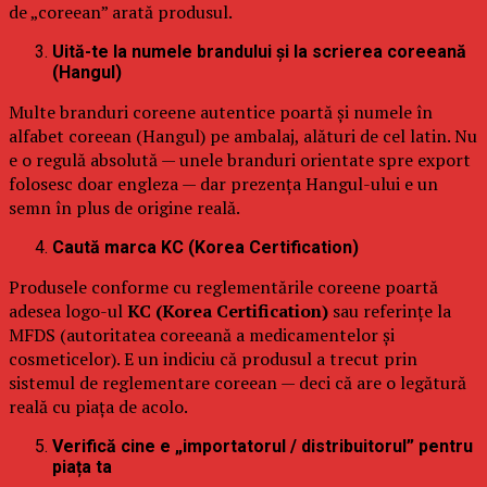
de „coreean” arată produsul.
Uită-te la numele brandului și la scrierea coreeană
(Hangul)
Multe branduri coreene autentice poartă și numele în
alfabet coreean (Hangul) pe ambalaj, alături de cel latin. Nu
e o regulă absolută — unele branduri orientate spre export
folosesc doar engleza — dar prezența Hangul-ului e un
semn în plus de origine reală.
Caută marca KC (Korea Certification)
Produsele conforme cu reglementările coreene poartă
adesea logo-ul
KC (Korea Certification)
sau referințe la
MFDS (autoritatea coreeană a medicamentelor și
cosmeticelor). E un indiciu că produsul a trecut prin
sistemul de reglementare coreean — deci că are o legătură
reală cu piața de acolo.
Verifică cine e „importatorul / distribuitorul” pentru
piața ta