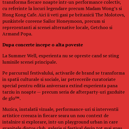
transforma fiecare noapte intr-un performance colectiv,
cu referinte la locuri legendare precum Madam Wong’s si
Hong Kong Cafe. Aici ii veti gasi pe britanicii The Molotovs,
punkistele coreene Sailor Honeymoon, precum si
reprezentanti ai scenei alternative locale, Getchoo si
Armand Popa.
Dupa concerte incepe o alta poveste
La Summer Well, experienta nu se opreste cand se sting
luminile scenei principale.
Pe parcursul festivalului, activarile de brand se transforma
in spatii culturale si sociale, iar petrecerile curatoriate
special pentru editia aniversara extind experienta pana
tarziu in noapte — precum seria de afterparty-uri gazduite
de glo™.
Muzica, instalatii vizuale, performance-uri si interventii
artistice creeaza in fiecare seara un nou context de
intalnire si explorare, intr-un playground urban in care
granitele dintre club, galerie si festival devin tot mai greu