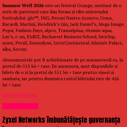
Summer Well 2026
este un festival Orange, sustinut de o
serie de parteneri care dau forma si vibe universului
festivalului: glo™, ING, Peroni Nastro Azzurro, Ursus,
Bacardi, Martini, Hendrick’s Gin, Jack Daniel’s, Mega Image,
Pepsi, Fashion Days, alpro, Transalpina, vitamin aqua,
Lay’s, e-on, FABIZ, Bucharest Business School, biciclop,
syoss, Persil, Sensodyne, InterContinental Athénée Palace,
alka, Secom.
Abonamentele pot fi achizitionate de pe summerwell.ro, la
pretul de 513 lei + taxe. De asemenea, sunt disponibile si
bilete de o zi la pretul de 351 lei + taxe pentru vineri si
sambata, iar pentru duminica costul biletului este de 426
lei + taxe.
Continue Reading
Uncategorized
Zyxel Networks îmbunătățește guvernanța