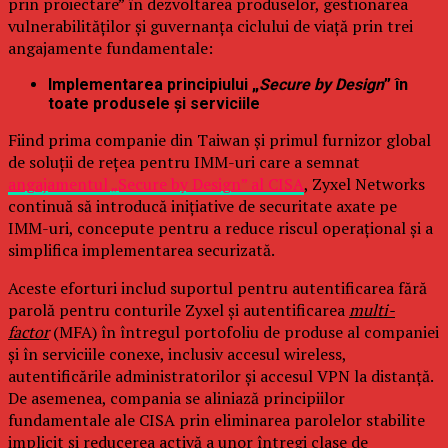
prin proiectare” în dezvoltarea produselor, gestionarea
vulnerabilităților și guvernanța ciclului de viață prin trei
angajamente fundamentale:
Implementarea principiului „
Secure by Design
” în
toate produsele și serviciile
Fiind prima companie din Taiwan și primul furnizor global
de soluții de rețea pentru IMM-uri care a semnat
angajamentul „Secure by Design” al CISA
, Zyxel Networks
continuă să introducă inițiative de securitate axate pe
IMM-uri, concepute pentru a reduce riscul operațional și a
simplifica implementarea securizată.
Aceste eforturi includ suportul pentru autentificarea fără
parolă pentru conturile Zyxel și autentificarea
multi-
factor
(MFA) în întregul portofoliu de produse al companiei
și în serviciile conexe, inclusiv accesul wireless,
autentificările administratorilor și accesul VPN la distanță.
De asemenea, compania se aliniază principiilor
fundamentale ale CISA prin eliminarea parolelor stabilite
implicit și reducerea activă a unor întregi clase de