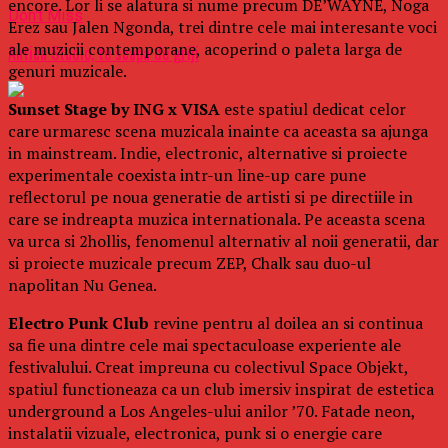
encore. Lor li se alatura si nume precum DE’WAYNE, Noga
Don't Miss
Erez sau Jalen Ngonda, trei dintre cele mai interesante voci
ale muzicii contemporane, acoperind o paleta larga de
Antica Studio, te scapa de griji
genuri muzicale.
Sunset Stage by ING x VISA
este spatiul dedicat celor
care urmaresc scena muzicala inainte ca aceasta sa ajunga
in mainstream. Indie, electronic, alternative si proiecte
experimentale coexista intr-un line-up care pune
reflectorul pe noua generatie de artisti si pe directiile in
care se indreapta muzica internationala. Pe aceasta scena
va urca si 2hollis, fenomenul alternativ al noii generatii, dar
si proiecte muzicale precum ZEP, Chalk sau duo-ul
napolitan Nu Genea.
Electro Punk Club
revine pentru al doilea an si continua
sa fie una dintre cele mai spectaculoase experiente ale
festivalului. Creat impreuna cu colectivul Space Objekt,
spatiul functioneaza ca un club imersiv inspirat de estetica
underground a Los Angeles-ului anilor ’70. Fatade neon,
instalatii vizuale, electronica, punk si o energie care