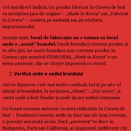
Cel mai direct indiciu. Un produs fabricat în Coreea de Sud
va menționa țara de origine — „Made in Korea” sau „Fabricat
în Coreea” — undeva pe ambalaj sau pe eticheta
importatorului.
Atenție însă:
locul de fabricație nu e totuna cu locul
unde e „acasă” brandul.
Unele branduri coreene produc și
în alte țări, iar unele branduri non-coreene produc în
Coreea (așa-numitul ODM/OEM). „Made in Korea” e un
semn puternic, dar se citește împreună cu restul.
Verifică unde e sediul brandului
Aici se lămuresc cele mai multe confuzii. Intră pe site-ul
oficial al brandului, la secțiunea „About” / „Our story”, și
caută unde a fost fondat și unde își are sediul compania.
Un brand coreean autentic va avea rădăcinile în Coreea de
Sud — fondatori coreeni, sediu în Seul sau alt oraș coreean,
o poveste ancorată acolo. Dacă „povestea” te duce în
Budapesta, Paris sau California, ai răspunsul, indiferent cât