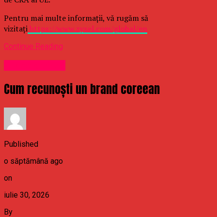
Pentru mai multe informații, vă rugăm să
vizitați
https://www.zyxel.com/global/en
Continue Reading
Uncategorized
Cum recunoști un brand coreean
Published
o săptămână ago
on
iulie 30, 2026
By