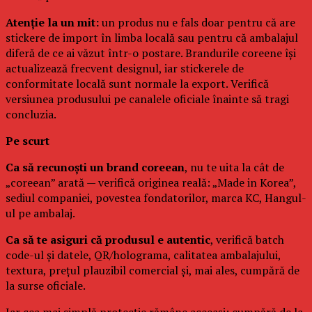
Atenție la un mit:
un produs nu e fals doar pentru că are
stickere de import în limba locală sau pentru că ambalajul
diferă de ce ai văzut într-o postare. Brandurile coreene își
actualizează frecvent designul, iar stickerele de
conformitate locală sunt normale la export. Verifică
versiunea produsului pe canalele oficiale înainte să tragi
concluzia.
Pe scurt
Ca să recunoști un brand coreean
, nu te uita la cât de
„coreean” arată — verifică originea reală: „Made in Korea”,
sediul companiei, povestea fondatorilor, marca KC, Hangul-
ul pe ambalaj.
Ca să te asiguri că produsul e autentic
, verifică batch
code-ul și datele, QR/holograma, calitatea ambalajului,
textura, prețul plauzibil comercial și, mai ales, cumpără de
la surse oficiale.
Iar cea mai simplă protecție rămâne aceeași: cumpără de la