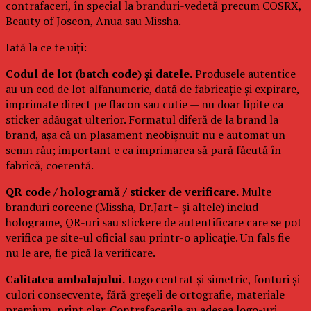
contrafaceri, în special la branduri-vedetă precum COSRX,
Beauty of Joseon, Anua sau Missha.
Iată la ce te uiți:
Codul de lot (batch code) și datele.
Produsele autentice
au un cod de lot alfanumeric, dată de fabricație și expirare,
imprimate direct pe flacon sau cutie — nu doar lipite ca
sticker adăugat ulterior. Formatul diferă de la brand la
brand, așa că un plasament neobișnuit nu e automat un
semn rău; important e ca imprimarea să pară făcută în
fabrică, coerentă.
QR code / hologramă / sticker de verificare.
Multe
branduri coreene (Missha, Dr.Jart+ și altele) includ
holograme, QR-uri sau stickere de autentificare care se pot
verifica pe site-ul oficial sau printr-o aplicație. Un fals fie
nu le are, fie pică la verificare.
Calitatea ambalajului.
Logo centrat și simetric, fonturi și
culori consecvente, fără greșeli de ortografie, materiale
premium, print clar. Contrafacerile au adesea logo-uri