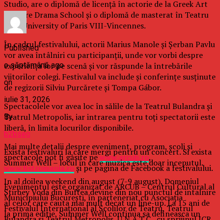
Studio, are o diplomă de licenţă în actorie de la Greek Art
Theatre Drama School şi o diplomă de masterat în Teatru
de la University of Paris VIII-Vincennes.
În cadrul festivalului, actorii Marius Manole şi Şerban Pavlu
Published
vor avea întâlniri cu participanţii, unde vor vorbi despre
o săptămână ago
experienţa lor pe scenă şi vor răspunde la întrebările
viitorilor colegi. Festivalul va include şi conferinţe susţinute
on
de regizorii Silviu Purcărete şi Tompa Gábor.
iulie 31, 2026
Spectacolele vor avea loc în sălile de la Teatrul Bulandra şi
Teatrul Metropolis, iar intrarea pentru toţi spectatorii este
By
liberă, în limita locurilor disponibile.
b2bseo
Mai multe detalii despre eveniment, program, şcoli şi
Exista festivaluri la care mergi pentru un concert. Si exista
spectacole pot fi găsite pe
www.arcub.ro
,
Summer Well – locul in care muzica este doar inceputul.
www.fistromania.ro
şi pe pagina de Facebook a festivalului.
In al doilea weekend din august (7-9 august), Domeniul
Evenimentul este organizat de ARCUB – Centrul Cultural al
Stirbey Voda din Buftea devine din nou punctul de intalnire
Municipiului Bucureşti, în parteneriat cu Asociaţia
al celor care cauta mai mult decat un line-up. La 15 ani de
Festivalul Internaţional al Şcolilor de Teatru, Teatrul
la prima editie, Summer Well continua sa defineasca un
Bulandra şi Teatrul Metropolis, U.N.A.T.C., cu sprijinul ICR