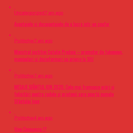
Uncategorized
7 ani ago
Avantajele si dezavantajele de a lucra intr-un coafor
Politichie
7 ani ago
Ministrul justitiei Catalin Predoiu – promotor de fakenews,
manipulari si dezinformari cu privire la SIIJ
Politichie
7 ani ago
MESAJE SFÂNTUL ION 2020. Cele mai frumoase urări şi
felicitări pentru rudele şi prietenii care poartă numele
Sfântului Ioan
Politichie
4 ani ago
Vine Ceaușescu !?