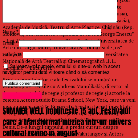
vor participa pentru prima dată în cadrul FIST, State
Institute of Performing Arts – Sankt Petersburg (Rusia),
The Academy Of Performing Arts in Bratislava (Slovacia),
Academia de Muzică, Teatru şi Arte Plastice, Chişinău (Rep.
Nume
*
Moldova), Universitatea Naţională de Arte „George Enescu”
– Iaşi, Universitatea „Lucian Blaga” – Sibiu, Universitatea de
Email
*
Arte din Târgu-Mureş, Universitatea „Dunărea de Jos” –
Galaţi, Universitatea Hyperion – Bucureşti, Universitatea
Site web
Naţională de Artă Teatrală şi Cinematografică „I. L.
Salvează-mi numele, emailul și site-ul web în acest
Caragiale” – Bucureşti.
navigator pentru data viitoare când o să comentez.
Printre punctele forte ale festivalului se numără un
workshop de trei zile cu Andreas Manolikakis, director al
departamentului de regie şi profesor de regie şi actorie la
Uncategorized
celebra Actors Studio Drama School, New York, care va veni
pentru prima oară în Bucureşti. Acesta a lucrat în calitate
SUMMER WELL implineste 15 ani. Festivalul
de regizor şi de actor în SUA şi Europa, pe Broadway, la
care a transformat muzica intr-un univers
Actors Studio şi la Université Paris 8 Vincennes – Saint –
Denis. De-a lungul timpului, a predat cursuri despre
cultural revine in august
Constantin Stanislavski, Evgheni Vakhtangov şi Actors