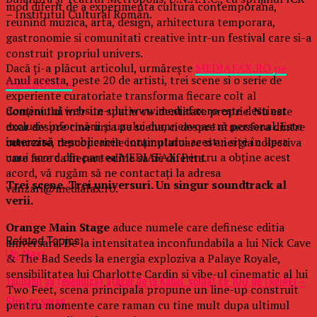
mod diferit de a experimenta cultura contemporana,
– Institutul Cultural Român.
reunind muzica, arta, design, arhitectura temporara,
gastronomie si comunitati creative intr-un festival care si-a
construit propriul univers.
Dacă ţi-a plăcut articolul, urmăreşte
MEDIAFAX.RO pe
Anul acesta, peste 20 de artisti, trei scene si o serie de
FACEBOOK »
experiente curatoriate transforma fiecare colt al
Conținutul website-ului www.mediafax.ro este destinat
domeniului intr-un spatiu cu identitate proprie. Nu este
exclusiv informării și uzului dumneavoastră personal. Este
doar despre cine urca pe scena, ci despre atmosfera dintre
interzisă
republicarea conținutului acestui site în lipsa
concerte, descoperirile intamplatoare si energia colectiva
unui acord din partea MEDIAFAX. Pentru a obține acest
care face ca fiecare editie sa fie diferita.
acord, vă rugăm să ne contactați la adresa
Trei scene. Trei universuri. Un singur soundtrack al
vanzari@mediafax.ro.
verii.
Orange Main Stage
aduce numele care definesc editia
Related Topics:
aniversara. De la intensitatea inconfundabila a lui Nick Cave
Up Next
& The Bad Seeds la energia exploziva a Palaye Royale,
sensibilitatea lui Charlotte Cardin si vibe-ul cinematic al lui
Talibanii au revendicat atacul de la Kabul, soldat cu 100 de rÄniÅ£i –
Two Feet, scena principala propune un line-up construit
Stiri pe surse
pentru momente care raman cu tine mult dupa ultimul