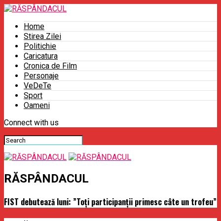
Home
Stirea Zilei
Politichie
Caricatura
Cronica de Film
Personaje
VeDeTe
Sport
Oameni
Connect with us
RĂSPÂNDACUL
FIST debutează luni: ”Toţi participanţii primesc câte un trofeu”