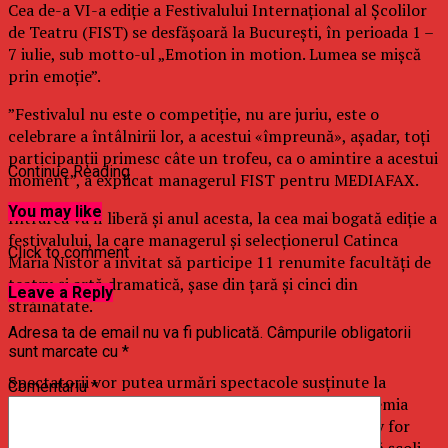
Cea de-a VI-a ediţie a Festivalului Internaţional al Şcolilor
de Teatru (FIST) se desfăşoară la Bucureşti, în perioada 1 –
7 iulie, sub motto-ul „Emotion in motion. Lumea se mişcă
prin emoţie”.
”Festivalul nu este o competiţie, nu are juriu, este o
celebrare a întâlnirii lor, a acestui «împreună», aşadar, toţi
participanţii primesc câte un trofeu, ca o amintire a acestui
Continue Reading
moment”, a explicat managerul FIST pentru MEDIAFAX.
You may like
Intrarea va fi liberă şi anul acesta, la cea mai bogată ediţie a
festivalului, la care managerul şi selecţionerul Catinca
Click to comment
Maria Nistor a invitat să participe 11 renumite facultăţi de
teatru şi artă dramatică, şase din ţară şi cinci din
Leave a Reply
străinătate.
Adresa ta de email nu va fi publicată.
Câmpurile obligatorii
sunt marcate cu
*
Spectatorii vor putea urmări spectacole susţinute la
Comentariu
*
Teatrul Metropolis şi la Teatrul Bulandra de Accademia
Teatrale Veneta – Veneţia (Italia), Athanor Academy for
Theatre and Film – Passau (Germania) – aceste două şcoli