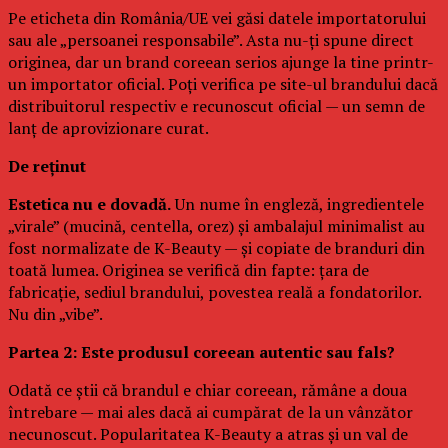
Pe eticheta din România/UE vei găsi datele importatorului
sau ale „persoanei responsabile”. Asta nu-ți spune direct
originea, dar un brand coreean serios ajunge la tine printr-
un importator oficial. Poți verifica pe site-ul brandului dacă
distribuitorul respectiv e recunoscut oficial — un semn de
lanț de aprovizionare curat.
De reținut
Estetica nu e dovadă.
Un nume în engleză, ingredientele
„virale” (mucină, centella, orez) și ambalajul minimalist au
fost normalizate de K-Beauty — și copiate de branduri din
toată lumea. Originea se verifică din fapte: țara de
fabricație, sediul brandului, povestea reală a fondatorilor.
Nu din „vibe”.
Partea 2: Este produsul coreean autentic sau fals?
Odată ce știi că brandul e chiar coreean, rămâne a doua
întrebare — mai ales dacă ai cumpărat de la un vânzător
necunoscut. Popularitatea K-Beauty a atras și un val de