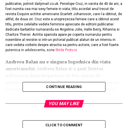
publicatiei, potrivit dailymail.co.uk. Penelope Cruz, in varsta de 40 de ani, a
fost numita cea mai sexy femeie in viata, titlu acordat anul trecut de
revista Esquire actritei americane Scarlett Johansson, care l-a obtinut, de
altfel, de doua ori. Cruz este a unsprezecea femeie care a obtinut acest
titlu, printre celelalte vedete feminine apreciate de editorii publicatiei
dedicate barbatilor numarandu-se Angelina Jolie, Halle Berry, Rihanna si
Charlize Theron. Actrita spaniola apare pe coperta numarului pentru
noiembrie al revistei si intr-un pictorial publicat alaturi de un interviu in
care vedeta vorbste despre atractia sa pentru actorie, care a fost foarte
puternica in adolescenta, scrie
Stirile Protv.ro
Andreea Balan nu e singura logodnica din viata
americanului.
Andreea Balan si-a gasit linistea
sufleteasca dupa despartirea de Keo alaturi de
americanul Michael si nu pregeta sa-si strige iubirea pe
CONTINUE READING
Facebook. La fel facea in urma cu mai bine de un an si
fosta iubita a americanului, o stewardesa din Marea
Britanie.Emma A., fosta iubita a lui Michael, are 29 de ani
YOU MAY LIKE
si este cu siguranta una dintre cele mai frumoase
stewardese ale unei companii aeriene internationale.
Englezoaica de origine, pasionata de calatorii, de cai si
CLICK TO COMMENT