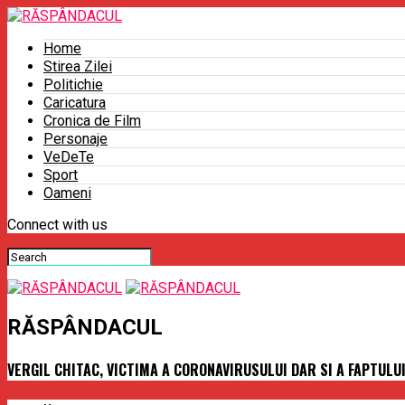
Home
Stirea Zilei
Politichie
Caricatura
Cronica de Film
Personaje
VeDeTe
Sport
Oameni
Connect with us
RĂSPÂNDACUL
VERGIL CHITAC, VICTIMA A CORONAVIRUSULUI DAR SI A FAPTUL