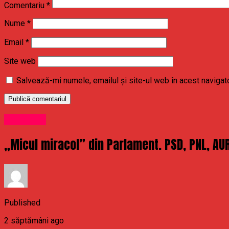
Comentariu
*
Nume
*
Email
*
Site web
Salvează-mi numele, emailul și site-ul web în acest navigat
Politichie
„Micul miracol” din Parlament. PSD, PNL, AUR 
Published
2 săptămâni ago