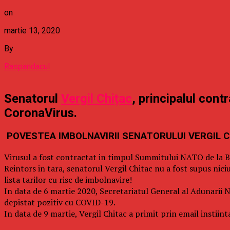
on
martie 13, 2020
By
Raspandacul
Senatorul
Vergil Chițac
, principalul con
CoronaVirus.
POVESTEA IMBOLNAVIRII SENATORULUI VERGIL 
Virusul a fost contractat in timpul Summitului NATO de la Br
Reintors in tara, senatorul Vergil Chitac nu a fost supus niciu
lista tarilor cu risc de imbolnavire!
In data de 6 martie 2020, Secretariatul General al Adunari
depistat pozitiv cu COVID-19.
In data de 9 martie, Vergil Chitac a primit prin email instii