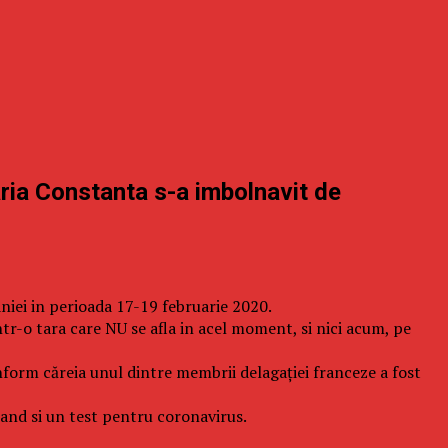
aria Constanta s-a imbolnavit de
niei in perioada 17-19 februarie 2020.
ntr-o tara care NU se afla in acel moment, si nici acum, pe
rm căreia unul dintre membrii delagației franceze a fost
rand si un test pentru coronavirus.