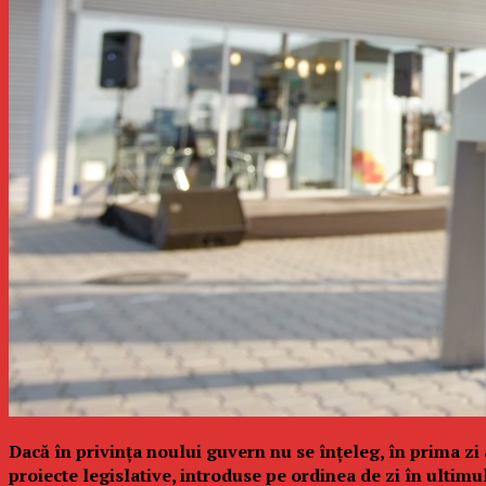
Dacă în privința noului guvern nu se înțeleg, în prima zi 
proiecte legislative, introduse pe ordinea de zi în ultim