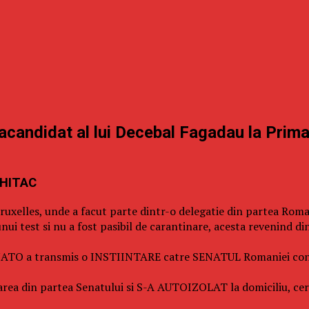
tracandidat al lui Decebal Fagadau la Prim
CHITAC
uxelles, unde a facut parte dintr-o delegatie din partea Roma
nui test si nu a fost pasibil de carantinare, acesta revenind di
i NATO a transmis o INSTIINTARE catre SENATUL Romaniei confo
ntarea din partea Senatului si S-A AUTOIZOLAT la domiciliu, ce