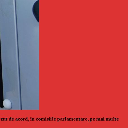
căzut de acord, în comisiile parlamentare, pe mai multe