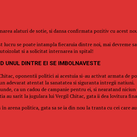
ernarea alaturi de sotie, si dansa confirmata pozitiv cu acest no
st lucru se poate intampla fiecaruia dintre noi, mai devreme sa
toizolat si a solicitat internarea in spital!
ND UNUL DINTRE EI SE IMBOLNAVESTE
tac, oponentii politici ai acestuia si-au activat armata de post
n adevarat atentat la sanatatea si siguranta intregii natiuni.
iunde, ca un cadou de campanie pentru ei, si nearatand niciun 
 au sarit la jugulara lui Vergil Chitac, gata ii dea lovitura fina
s în arena politica, gata sa se ia din nou la tranta cu cei car