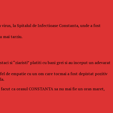
u virus, la Spitalul de Infectioase Constanta, unde a fost
u mai tarziu.
aci si “ziaristi” platiti cu bani grei si au inceput un adevarat
fel de empatie cu un om care tocmai a fost depistat pozitiv
la.
e au facut ca orasul CONSTANTA sa nu mai fie un oras maret,