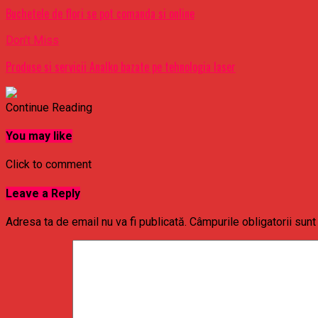
Buchetele de flori se pot comanda si online
Don't Miss
Produse si servicii Analko bazate pe tehnologia laser
Continue Reading
You may like
Click to comment
Leave a Reply
Adresa ta de email nu va fi publicată.
Câmpurile obligatorii sun