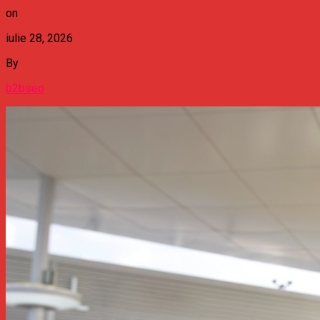
on
iulie 28, 2026
By
b2bseo