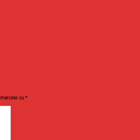
t marcate cu
*