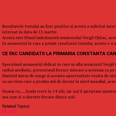
Rezultatele testului au fost pozitive si acesta a solicitat int
internat in data de 13 martie.
Acesta este filmul imbolnavirii senatorului Vergil Chitac, ace
In momentul in care a primit rezultatul testului, acesta s-a au
CE FAC CANDIDATII LA PRIMARIA CONSTANTA CA
Speculand momentul delicat in care se afla senatorul Vergil Chi
razboi mediatic, prezentand fiecare miscare a acestuia ca pe u
Simtind miros de sange si aceasta oportunitate venita de nic
cu un virus care a produs mii de decese la nivel mondial, acestia
Numai ca….. boala trece in 14 zile, iar noi il așteptam sanato
asa cum si-o doreste fiecare dintre noi!
Related Topics:
Up Next