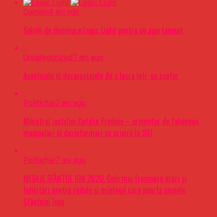
Oameni
4 ani ago
Soluții de iluminare Logic Light pentru un apartament
Uncategorized
7 ani ago
Avantajele si dezavantajele de a lucra intr-un coafor
Politichie
7 ani ago
Ministrul justitiei Catalin Predoiu – promotor de fakenews,
manipulari si dezinformari cu privire la SIIJ
Politichie
7 ani ago
MESAJE SFÂNTUL ION 2020. Cele mai frumoase urări şi
felicitări pentru rudele şi prietenii care poartă numele
Sfântului Ioan