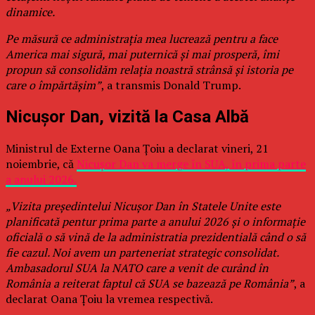
dinamice.
Pe măsură ce administrația mea lucrează pentru a face
America mai sigură, mai puternică și mai prosperă, îmi
propun să consolidăm relația noastră strânsă și istoria pe
care o împărtășim”
, a transmis Donald Trump.
Nicușor Dan, vizită la Casa Albă
Ministrul de Externe Oana Țoiu a declarat vineri, 21
noiembrie, că
Nicușor Dan va merge în SUA, în prima parte
a anului 2026.
„Vizita președintelui Nicușor Dan în Statele Unite este
planificată pentur prima parte a anului 2026 și o informație
oficială o să vină de la administratia prezidentială când o să
fie cazul. Noi avem un parteneriat strategic consolidat.
Ambasadorul SUA la NATO care a venit de curând în
România a reiterat faptul că SUA se bazează pe România”
, a
declarat Oana Țoiu la vremea respectivă.