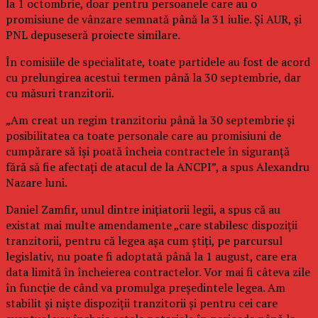
la 1 octombrie, doar pentru persoanele care au o
promisiune de vânzare semnată până la 31 iulie. Și AUR, și
PNL depuseseră proiecte similare.
În comisiile de specialitate, toate partidele au fost de acord
cu prelungirea acestui termen până la 30 septembrie, dar
cu măsuri tranzitorii.
„Am creat un regim tranzitoriu până la 30 septembrie și
posibilitatea ca toate personale care au promisiuni de
cumpărare să își poată încheia contractele în siguranță
fără să fie afectați de atacul de la ANCPI”, a spus Alexandru
Nazare luni.
Daniel Zamfir, unul dintre inițiatorii legii, a spus că au
existat mai multe amendamente „care stabilesc dispoziții
tranzitorii, pentru că legea așa cum știți, pe parcursul
legislativ, nu poate fi adoptată până la 1 august, care era
data limită în încheierea contractelor. Vor mai fi câteva zile
în funcție de când va promulga președintele legea. Am
stabilit și niște dispoziții tranzitorii și pentru cei care