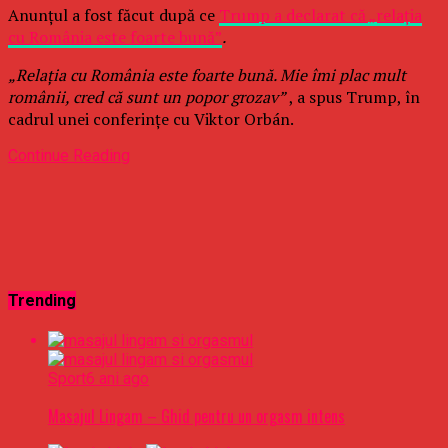
Anunțul a fost făcut după ce
Trump a declarat că „relaţia
cu România este foarte bună”
.
„Relaţia cu România este foarte bună. Mie îmi plac mult
românii, cred că sunt un popor grozav”
, a spus Trump, în
cadrul unei conferinţe cu Viktor Orbán.
Continue Reading
Trending
Sport
6 ani ago
Masajul Lingam – Ghid pentru un orgasm intens