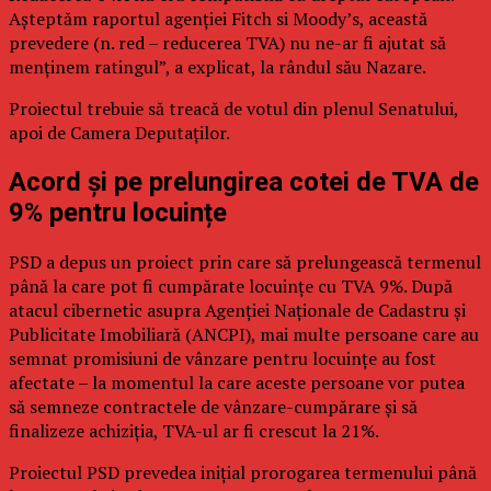
Așteptăm raportul agenției Fitch si Moody’s, această
prevedere (n. red – reducerea TVA) nu ne-ar fi ajutat să
menținem ratingul”, a explicat, la rândul său Nazare.
Proiectul trebuie să treacă de votul din plenul Senatului,
apoi de Camera Deputaților.
Acord și pe prelungirea cotei de TVA de
9% pentru locuințe
PSD a depus un proiect prin care să prelungească termenul
până la care pot fi cumpărate locuințe cu TVA 9%. După
atacul cibernetic asupra Agenției Naționale de Cadastru și
Publicitate Imobiliară (ANCPI), mai multe persoane care au
semnat promisiuni de vânzare pentru locuințe au fost
afectate – la momentul la care aceste persoane vor putea
să semneze contractele de vânzare-cumpărare și să
finalizeze achiziția, TVA-ul ar fi crescut la 21%.
Proiectul PSD prevedea inițial prorogarea termenului până