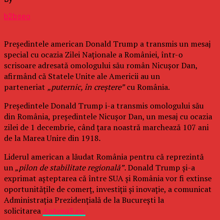
b2bseo
Președintele american Donald Trump a transmis un mesaj
special cu ocazia Zilei Naționale a României, într-o
scrisoare adresată omologului său român Nicușor Dan,
afirmând că Statele Unite ale Americii au un
parteneriat
„puternic, în creștere”
cu România.
Președintele Donald Trump i-a transmis omologului său
din România, președintele Nicușor Dan, un mesaj cu ocazia
zilei de 1 decembrie, când țara noastră marchează 107 ani
de la Marea Unire din 1918.
Liderul american a lăudat România pentru că reprezintă
un
„pilon de stabilitate regională”
. Donald Trump și-a
exprimat așteptarea că între SUA și România vor fi extinse
oportunitățile de comerț, investiții și inovație, a comunicat
Administrația Prezidențială de la București la
solicitarea
Antena3.ro.