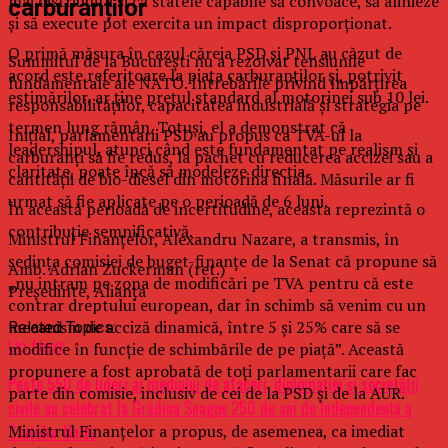
mai distribuită și că statele capabile să convoace, să alinieze
carburanților
și să execute pot exercita un impact disproporționat.
O primă măsura în cazul căreia PSD și PNL au căzut de
Summitul de la București nu a rezolvat tensiunile
acord este referitoare la piața carburanților și, potrivit
fundamentale ale NATO. Întrebările privind împărțirea
estimărilor, ar ține prețul standard al motorinei sub 10 lei.
responsabilităților, capacitatea industrială și strategia pe
termen lung rămân. Totuși, el a demonstrat că
Inițial, parlamentarii PSD au propus ca TVA-ul la
leadershipul, atunci când este fundamentat pe realism și
carburanți să fie redus, la pachet cu reducerea accizei sau a
claritate, poate încă să modeleze direcția.
cantității de bio-diesel din motorina finală. Măsurile ar fi
urmat să fie aplicate pe o perioadă de 6 luni.
În această perioadă de incertitudine, aceasta reprezintă o
contribuție semnificativă.
Ministrul Finanțelor, Alexandru Nazare, a transmis, în
ședința comisiei de buget-finanțe de la Senat că propune să
Amb. Adrian Zuckerman (ret.)
„nu intram pe zona de modificări pe TVA pentru că este
Președinte, Alianța
contrar dreptului european, dar în schimb să venim cu un
mecanism de acciză dinamică, între 5 și 25% care să se
Related Topics:
Up Next
modifice în funcție de schimbările de pe piață”. Această
propunere a fost aprobată de toți parlamentarii care fac
Peste 550 de lideri ai mediului de afaceri, diplomației și societății
parte din comisie, inclusiv de cei de la PSD și de la AUR.
civile au celebrat la Grădina Snagov 250 de ani de Independență a
Ministrul Finanțelor a propus, de asemenea, ca imediat
Statelor Unite