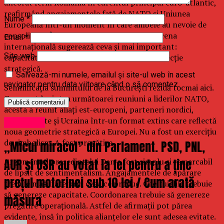
ancorat ferm România în curentul principal euro-atlantic,
reafirmând angajamentele față de NATO și Uniunea
Nume
*
Europeană într-un moment în care ambele au nevoie de
consolidare. Însă comportamentul său pe scena
Email
*
internațională sugerează ceva și mai important:
Site web
capacitatea de a transforma consensul în direcție
strategică.
Salvează-mi numele, emailul și site-ul web în acest
navigator pentru data viitoare când o să comentez.
Semnificația summitului de la București rezidă tocmai aici.
Convocat înaintea următoarei reuniuni a liderilor NATO,
acesta a reunit aliați est-europeni, parteneri nordici,
Statele Unite și Ucraina într-un format extins care reflectă
Politichie
noua geometrie strategică a Europei. Nu a fost un exercițiu
de simbolism. A fost pregătire.
„Micul miracol” din Parlament. PSD, PNL,
AUR și USR au votat la fel pentru a ține
Argumentul președintelui Dan a fost simplu și remarcabil
de lipsit de sentimentalism. Angajamentele de apărare
prețul motorinei sub 10 lei / Cum arată
trebuie măsurate prin ceea ce produc. Cheltuielile trebuie
să genereze capacitate. Coordonarea trebuie să genereze
măsura
pregătire operațională. Astfel de afirmații pot părea
evidente, însă în politica alianțelor ele sunt adesea evitate.