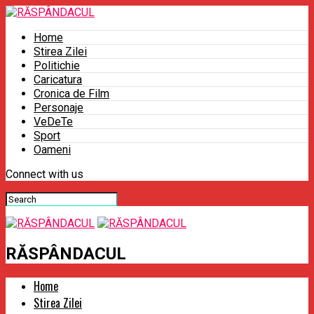
Home
Stirea Zilei
Politichie
Caricatura
Cronica de Film
Personaje
VeDeTe
Sport
Oameni
Connect with us
RĂSPÂNDACUL
Home
Stirea Zilei