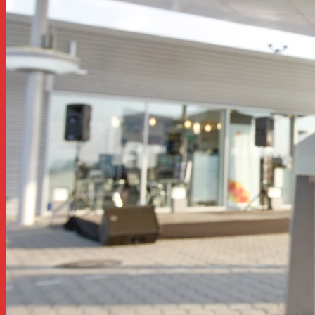
Nimic din toate acestea nu este revoluționar. Ceea ce
contează este gradul de convergență – și disponibilitatea de
a acționa pe baza acesteia.
Rolul României în acest proces nu este întâmplător. Ca
putere la Marea Neagră, poziționată pe frontiera estică a
NATO, ea se află la intersecția mai multor dintre cele mai
presante provocări de securitate ale Europei. Președintele
Dan a tratat acest lucru nu ca pe o vulnerabilitate, ci ca pe
o platformă. Prin reunirea aliaților la București și prin
modelarea agendei în jurul capabilităților, nu al posturii, el
a mutat România într-un rol mai afirmativ în cadrul
alianței.
Aceasta reflectă o schimbare mai amplă în interiorul NATO.
Centrul de greutate nu mai este limitat la Europa
Occidentală. El este definit tot mai mult de statele care
resimt cel mai imediat consecințele unui eșec strategic.
Perspectiva lor este mai puțin abstractă și adesea mai
instructivă.