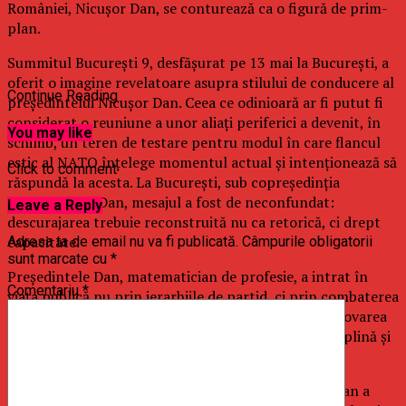
României, Nicușor Dan, se conturează ca o figură de prim-
plan.
Summitul București 9, desfășurat pe 13 mai la București, a
oferit o imagine revelatoare asupra stilului de conducere al
Continue Reading
președintelui Nicușor Dan. Ceea ce odinioară ar fi putut fi
considerat o reuniune a unor aliați periferici a devenit, în
You may like
schimb, un teren de testare pentru modul în care flancul
estic al NATO înțelege momentul actual și intenționează să
Click to comment
răspundă la acesta. La București, sub copreședinția
președintelui Dan, mesajul a fost de neconfundat:
Leave a Reply
descurajarea trebuie reconstruită nu ca retorică, ci drept
capacitate.
Adresa ta de email nu va fi publicată.
Câmpurile obligatorii
sunt marcate cu
*
Președintele Dan, matematician de profesie, a intrat în
Comentariu
*
viața publică nu prin ierarhiile de partid, ci prin combaterea
corupției, apărarea normelor instituționale și promovarea
transparenței. Leadershipul său este definit de disciplină și
de insistența asupra rezultatelor.
De la preluarea mandatului în 2025, președintele Dan a