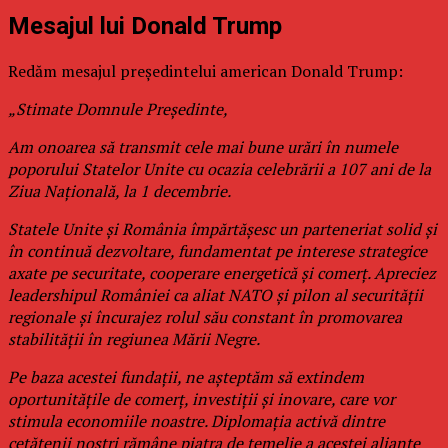
Mesajul lui Donald Trump
Redăm mesajul președintelui american Donald Trump:
„Stimate Domnule Președinte,
Am onoarea să transmit cele mai bune urări în numele
poporului Statelor Unite cu ocazia celebrării a 107 ani de la
Ziua Națională, la 1 decembrie.
Statele Unite și România împărtășesc un parteneriat solid și
în continuă dezvoltare, fundamentat pe interese strategice
axate pe securitate, cooperare energetică și comerț. Apreciez
leadershipul României ca aliat NATO și pilon al securității
regionale și încurajez rolul său constant în promovarea
stabilității în regiunea Mării Negre.
Pe baza acestei fundații, ne așteptăm să extindem
oportunitățile de comerț, investiții și inovare, care vor
stimula economiile noastre. Diplomația activă dintre
cetățenii noștri rămâne piatra de temelie a acestei alianțe