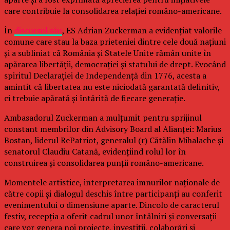
care contribuie la consolidarea relației româno-americane.
În
discursul său
, ES Adrian Zuckerman a evidențiat valorile
comune care stau la baza prieteniei dintre cele două națiuni
și a subliniat că România și Statele Unite rămân unite în
apărarea libertății, democrației și statului de drept. Evocând
spiritul Declarației de Independență din 1776, acesta a
amintit că libertatea nu este niciodată garantată definitiv,
ci trebuie apărată și întărită de fiecare generație.
Ambasadorul Zuckerman a mulțumit pentru sprijinul
constant membrilor din Advisory Board al Alianței: Marius
Bostan, liderul RePatriot, generalul (r) Cătălin Mihalache și
senatorul Claudiu Catană, evidențiind rolul lor în
construirea și consolidarea punții româno-americane.
Momentele artistice, interpretarea imnurilor naționale de
către copii și dialogul deschis între participanți au conferit
evenimentului o dimensiune aparte. Dincolo de caracterul
festiv, recepția a oferit cadrul unor întâlniri și conversații
care vor genera noi proiecte, investiții, colaborări și