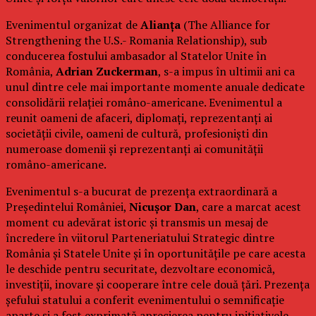
Evenimentul organizat de
Alianța
(The Alliance for
Strengthening the U.S.- Romania Relationship), sub
conducerea fostului ambasador al Statelor Unite în
România,
Adrian Zuckerman
, s-a impus în ultimii ani ca
unul dintre cele mai importante momente anuale dedicate
consolidării relației româno-americane. Evenimentul a
reunit oameni de afaceri, diplomați, reprezentanți ai
societății civile, oameni de cultură, profesioniști din
numeroase domenii și reprezentanți ai comunității
româno-americane.
Evenimentul s-a bucurat de prezența extraordinară a
Președintelui României,
Nicușor Dan
, care a marcat acest
moment cu adevărat istoric și transmis un mesaj de
încredere în viitorul Parteneriatului Strategic dintre
România și Statele Unite și în oportunitățile pe care acesta
le deschide pentru securitate, dezvoltare economică,
investiții, inovare și cooperare între cele două țări. Prezența
șefului statului a conferit evenimentului o semnificație
aparte și a fost exprimată aprecierea pentru inițiativele