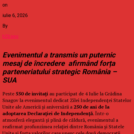
on
iulie 6, 2026
By
b2bseo
Evenimentul a transmis un puternic
mesaj de încredere afirmând forța
parteneriatului strategic România –
SUA
Peste
550 de invitați
au participat de 4 Iulie la Grădina
Snagov la evenimentul dedicat Zilei Independenței Statelor
Unite ale Americii și aniversării a
250 de ani de la
adoptarea Declarației de Independență
. Într-o
atmosferă elegantă și plină de căldură, evenimentul a
reafirmat profunzimea relației dintre România și Statele
Unite și forța valorilor care unesc cele două democrații.