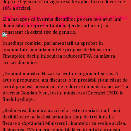
după ce legea intră în vigoare să fie aplicată o reducere de
Don't Miss
10% a accizei.
Donald Trump, mesaj de Ziua Națională. Pentru ce a lăudat România în
El a mai spus că în urma discuțiilor pe care le-a avut luni
scrisoarea trimisă lui Nicușor Dan
dimineața cu reprezentanții pieței de carburanți, a
constatat că există risc de penurie.
În ședința comisiei, parlamentarii au aprobat în
unanimitate amendamentele propuse de Ministerul
Finanțelor, deci și înlocuirea reducerii TVA cu măsura
accizei dinamice.
„Domnul ministru Nazare a avut un argument serios. A
avut o propunere, am discutat-o în prealabil și am căzut de
acord pe acest mecanism, de reducere dinamică a accizei”, a
precizat Bogdan Ivan, fostul ministru al Energiei (PSD) la
finalul ședinței.
„Reducerea dinamică a accizelor este o variată mult mai
flexibilă care ne lasă să acționăm timp de trei luni. La
fiecare 2 săptămâni Ministerul Finanțelor va evalua acciza.
Reducerea TVA nu era compatibilă cu dreptul european.