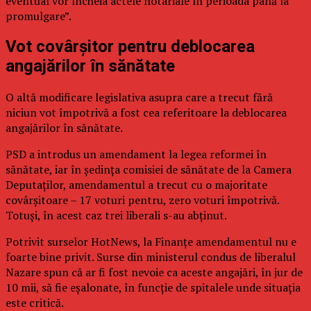
eventual vor încheia actele notariale în perioada până la
promulgare”.
Vot covârșitor pentru deblocarea
angajărilor în sănătate
O altă modificare legislativa asupra care a trecut fără
niciun vot împotrivă a fost cea referitoare la deblocarea
angajărilor în sănătate.
PSD a introdus un amendament la legea reformei în
sănătate, iar în ședința comisiei de sănătate de la Camera
Deputaților, amendamentul a trecut cu o majoritate
covârșitoare – 17 voturi pentru, zero voturi împotrivă.
Totuși, în acest caz trei liberali s-au abținut.
Potrivit surselor HotNews, la Finanțe amendamentul nu e
foarte bine privit. Surse din ministerul condus de liberalul
Nazare spun că ar fi fost nevoie ca aceste angajări, în jur de
10 mii, să fie eșalonate, în funcție de spitalele unde situația
este critică.