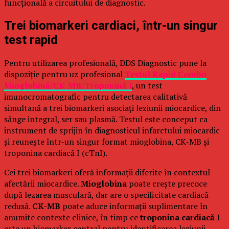
funcțională a circuitului de diagnostic.
Trei biomarkeri cardiaci, într-un singur
test rapid
Pentru utilizarea profesională, DDS Diagnostic pune la
dispoziție pentru uz profesional
Testul Rapid Combo
Mioglobină/CK-MB/Troponină I
, un test
imunocromatografic pentru detectarea calitativă
simultană a trei biomarkeri asociați leziunii miocardice, din
sânge integral, ser sau plasmă. Testul este conceput ca
instrument de sprijin în diagnosticul infarctului miocardic
și reunește într-un singur format mioglobina, CK-MB și
troponina cardiacă I (cTnI).
Cei trei biomarkeri oferă informații diferite în contextul
afectării miocardice.
Mioglobina
poate crește precoce
după lezarea musculară, dar are o specificitate cardiacă
redusă.
CK-MB
poate aduce informații suplimentare în
anumite contexte clinice, în timp ce
troponina cardiacă I
este un biomarker central pentru identificarea leziunii