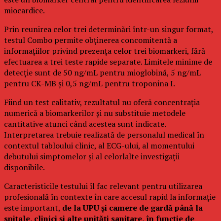
miocardice.
Prin reunirea celor trei determinări într-un singur format,
testul Combo permite obținerea concomitentă a
informațiilor privind prezența celor trei biomarkeri, fără
efectuarea a trei teste rapide separate. Limitele minime de
detecție sunt de 50 ng/mL pentru mioglobină, 5 ng/mL
pentru CK-MB și 0,5 ng/mL pentru troponina I.
Fiind un test calitativ, rezultatul nu oferă concentrația
numerică a biomarkerilor și nu substituie metodele
cantitative atunci când acestea sunt indicate.
Interpretarea trebuie realizată de personalul medical în
contextul tabloului clinic, al ECG-ului, al momentului
debutului simptomelor și al celorlalte investigații
disponibile.
Caracteristicile testului îl fac relevant pentru utilizarea
profesională în contexte în care accesul rapid la informație
este important,
de la UPU și camere de gardă până la
spitale, clinici și alte unități sanitare, în funcție de