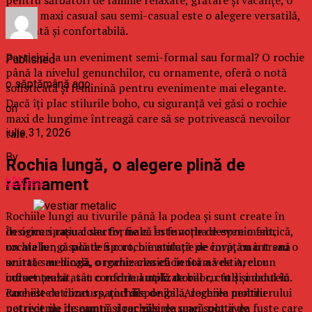
pentru sărbători de familie relaxate, grătare și vacanțe, o
rochie maxi casual sau semi-casual este o alegere versatilă,
elegantă și confortabilă.
Participi la un eveniment semi-formal sau formal? O rochie
Published
până la nivelul genunchilor, cu ornamente, oferă o notă
o săptămână ago
sofisticată și feminină pentru evenimente mai elegante.
Dacă îți plac stilurile boho, cu siguranță vei găsi o rochie
on
maxi de lungime întreagă care să se potrivească nevoilor
iulie 31, 2026
tale.
By
Rochia lungă, o alegere plină de
b2bseo
rafinament
Rochiile lungi au tivurile până la podea și sunt create în
În orice spațiu colectiv, fie că este vorba despre o fabrică,
designuri casual sau formale. În funcție de eveniment,
un atelier, o sală de sport, o instituție de învățământ sau o
rochia lungă poate fi o rochie mulată pe corp, cu o trenă
unitate medicală, organizarea eficientă a vestiarelor
scurtă sau lungă, o rochie clasică în formă de A, cu un
influențează atât confortul utilizatorilor, cât și modul în
corset mulat, sau o rochie amplă de bal cu tull și dantelă.
care este utilizat spațiul disponibil. Alegerea mobilierului
Rochiile de concurs, rochiile de gală, rochiile pentru
potrivit nu înseamnă doar găsirea unei soluții de
petrecerile de nuntă și rochiile de seară pot avea fuste care