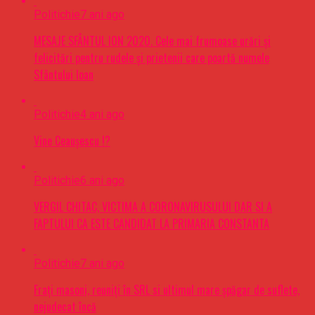
Politichie
7 ani ago
MESAJE SFÂNTUL ION 2020. Cele mai frumoase urări şi
felicitări pentru rudele şi prietenii care poartă numele
Sfântului Ioan
Politichie
4 ani ago
Vine Ceaușescu !?
Politichie
6 ani ago
VERGIL CHITAC, VICTIMA A CORONAVIRUSULUI DAR SI A
FAPTULUI CA ESTE CANDIDAT LA PRIMARIA CONSTANTA
Politichie
7 ani ago
Frați masoni, reuniți în SRL si ultimul mare șpăgar de suflete,
nejudecat încă