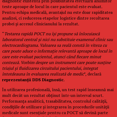
diagnostic existentă prin posibilitatea efectuării anumitor
teste aproape de locul în care pacientul este evaluat.
Pentru echipa medicală, avantajul nu este doar rapiditatea
analizei, ci reducerea etapelor logistice dintre recoltarea
probei și accesul clinicianului la rezultat.
“
Testarea rapidă POCT nu își propune să înlocuiască
laboratorul central și nici nu substituie examenul clinic sau
electrocardiograma. Valoarea sa reală constă în viteza cu
care poate aduce o informație relevantă aproape de locul în
care este evaluat pacientul, atunci când fiecare minut
contează. Vorbim despre un instrument care poate susține
triajul și fluidizarea circuitului pacientului, integrat
întotdeauna în evaluarea realizată de medic
”, declară
reprezentanții DDS Diagnostic.
În utilizarea profesională, însă, un test rapid înseamnă mai
mult decât un rezultat obținut într-un interval scurt.
Performanța analitică, trasabilitatea, controlul calității,
condițiile de utilizare și integrarea în procedurile unității
medicale sunt esențiale pentru ca POCT să devină parte