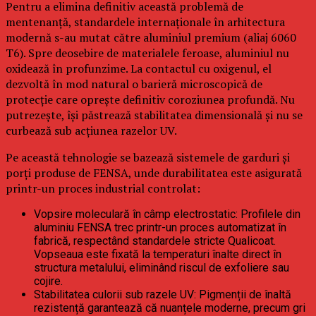
Pentru a elimina definitiv această problemă de
mentenanță, standardele internaționale în arhitectura
modernă s-au mutat către aluminiul premium (aliaj 6060
T6). Spre deosebire de materialele feroase, aluminiul nu
oxidează în profunzime. La contactul cu oxigenul, el
dezvoltă în mod natural o barieră microscopică de
protecție care oprește definitiv coroziunea profundă. Nu
putrezește, își păstrează stabilitatea dimensională și nu se
curbează sub acțiunea razelor UV.
Pe această tehnologie se bazează sistemele de garduri și
porți produse de FENSA, unde durabilitatea este asigurată
printr-un proces industrial controlat:
Vopsire moleculară în câmp electrostatic: Profilele din
aluminiu FENSA trec printr-un proces automatizat în
fabrică, respectând standardele stricte Qualicoat.
Vopseaua este fixată la temperaturi înalte direct în
structura metalului, eliminând riscul de exfoliere sau
cojire.
Stabilitatea culorii sub razele UV: Pigmenții de înaltă
rezistență garantează că nuanțele moderne, precum gri