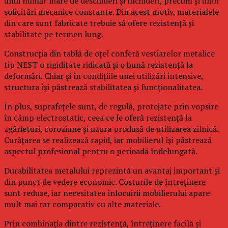
unui număr mare de deschideri și închideri, precum și unor
solicitări mecanice constante. Din acest motiv, materialele
din care sunt fabricate trebuie să ofere rezistență și
stabilitate pe termen lung.
Construcția din tablă de oțel conferă vestiarelor metalice
tip NEST o rigiditate ridicată și o bună rezistență la
deformări. Chiar și în condițiile unei utilizări intensive,
structura își păstrează stabilitatea și funcționalitatea.
În plus, suprafețele sunt, de regulă, protejate prin vopsire
în câmp electrostatic, ceea ce le oferă rezistență la
zgârieturi, coroziune și uzura produsă de utilizarea zilnică.
Curățarea se realizează rapid, iar mobilierul își păstrează
aspectul profesional pentru o perioadă îndelungată.
Durabilitatea metalului reprezintă un avantaj important și
din punct de vedere economic. Costurile de întreținere
sunt reduse, iar necesitatea înlocuirii mobilierului apare
mult mai rar comparativ cu alte materiale.
Prin combinația dintre rezistență, întreținere facilă și