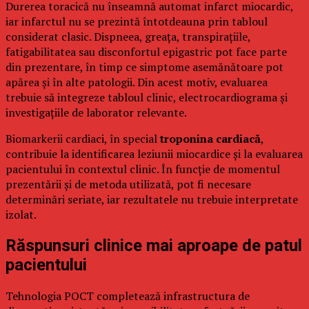
Durerea toracică nu înseamnă automat infarct miocardic,
iar infarctul nu se prezintă întotdeauna prin tabloul
considerat clasic. Dispneea, greața, transpirațiile,
fatigabilitatea sau disconfortul epigastric pot face parte
din prezentare, în timp ce simptome asemănătoare pot
apărea și în alte patologii. Din acest motiv, evaluarea
trebuie să integreze tabloul clinic, electrocardiograma și
investigațiile de laborator relevante.
Biomarkerii cardiaci, în special
troponina cardiacă
,
contribuie la identificarea leziunii miocardice și la evaluarea
pacientului în contextul clinic. În funcție de momentul
prezentării și de metoda utilizată, pot fi necesare
determinări seriate, iar rezultatele nu trebuie interpretate
izolat.
Răspunsuri clinice mai aproape de patul
pacientului
Tehnologia POCT completează infrastructura de