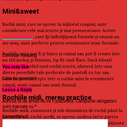
Mini&sweet
Rochii mini, care se opresc la mijlocul coapsei, sunt
considerate cele mai scurte și mai provocatoare. Aceste
rochii elegante
, care îți îmbrățișează formele și emană un
aer sexy, sunt perfecte pentru evenimente semi-formale.
Rochiile mini pot fi și lejere și casual sau pot fi create într-
Continue Reading
un stil jucăuş și feminin, tip fit-and-flare. Dacă iubești
libertatea și stilul unei rochii scurte, alunecă într-una
You may like
dintre perechile tale preferate de pantofi cu toc sau
balerini și strălucește într-o rochie mini la evenimente
Click to comment
casual, semi-casual sau semi-formal.
Leave a Reply
Rochiile midi, mereu practice
Adresa ta de email nu va fi publicată.
Câmpurile obligatorii
sunt marcate cu
*
Rochiile midi, cunoscute și sub denumirea de rochii până la
genunchi sau rochii medii, se opresc undeva între partea
Comentariu
*
superioară a genunchiului și mijlocul gambei, fiind opțiunea