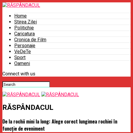
Home
Stirea Zilei
Politichie
Caricatura
Cronica de Film
Personaje
VeDeTe
Sport
Oameni
Connect with us
RĂSPÂNDACUL
De la rochii mini la long: Alege corect lungimea rochiei în
funcție de eveniment