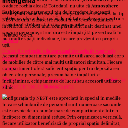
inteligentă
o aduce rochia aleasă! Totodată, nu uita că
Atmosphere
Fashion
este partenerul tău de încredere în această
Principalul element care diferențiază un vestiar metalic tip
călătorie, oferindu-ți rochii de calitate și elegante pentru a
NEST de unul clasic este modul în care este organizat
te ajuta să strălucești în fiecare apariție.
interiorul. În locul unui compartiment înalt destinat unei
singure persoane, structura este împărțită pe verticală în
Related Topics:
mai multe spații individuale, fiecare prevăzut cu propria
Up Next
ușă.
Cum sa iti alegi rochiile de seara cand vine vorba de evenimente
Această compartimentare permite utilizarea aceluiași corp
speciale
de mobilier de către mai mulți utilizatori simultan. Fiecare
compartiment oferă suficient spațiu pentru depozitarea
Don't Miss
obiectelor personale, precum haine împăturite,
Află tot ce trebuie să știi despre importanța unui vaccin veterinar, dar
încălțăminte, echipamente de lucru sau accesorii utilizate
și despre alte produse din această gamă
zilnic.
Configurația tip NEST este apreciată în special în mediile
în care schimburile de personal sunt numeroase sau unde
este nevoie de un număr mare de compartimente într-o
încăpere cu dimensiuni reduse. Prin organizarea verticală,
fiecare utilizator beneficiază de propriul spațiu delimitat,