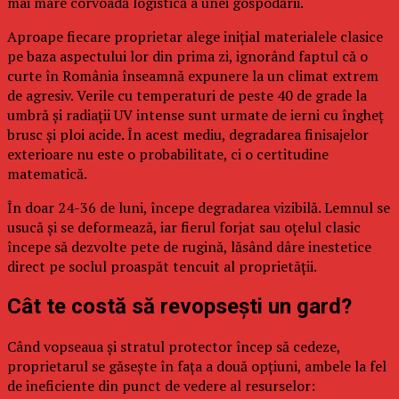
mai mare corvoadă logistică a unei gospodării.
Aproape fiecare proprietar alege inițial materialele clasice
pe baza aspectului lor din prima zi, ignorând faptul că o
curte în România înseamnă expunere la un climat extrem
de agresiv. Verile cu temperaturi de peste 40 de grade la
umbră și radiații UV intense sunt urmate de ierni cu îngheț
brusc și ploi acide. În acest mediu, degradarea finisajelor
exterioare nu este o probabilitate, ci o certitudine
matematică.
În doar 24-36 de luni, începe degradarea vizibilă. Lemnul se
usucă și se deformează, iar fierul forjat sau oțelul clasic
începe să dezvolte pete de rugină, lăsând dâre inestetice
direct pe soclul proaspăt tencuit al proprietății.
Cât te costă să revopsești un gard?
Când vopseaua și stratul protector încep să cedeze,
proprietarul se găsește în fața a două opțiuni, ambele la fel
de ineficiente din punct de vedere al resurselor: