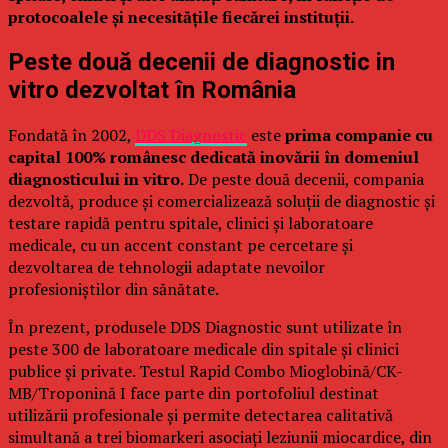
protocoalele și necesitățile fiecărei instituții.
Peste două decenii de diagnostic in
vitro dezvoltat în România
Fondată în 2002,
DDS Diagnostic
este
prima companie cu
capital 100% românesc dedicată inovării în domeniul
diagnosticului in vitro.
De peste două decenii, compania
dezvoltă, produce și comercializează soluții de diagnostic și
testare rapidă pentru spitale, clinici și laboratoare
medicale, cu un accent constant pe cercetare și
dezvoltarea de tehnologii adaptate nevoilor
profesioniștilor din sănătate.
În prezent, produsele DDS Diagnostic sunt utilizate în
peste 300 de laboratoare medicale din spitale și clinici
publice și private. Testul Rapid Combo Mioglobină/CK-
MB/Troponină I face parte din portofoliul destinat
utilizării profesionale și permite detectarea calitativă
simultană a trei biomarkeri asociați leziunii miocardice, din