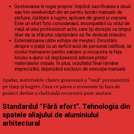
Gestionarea în regie proprie: Implică sacrificarea a două
sau trei weekenduri din an pentru lucrări manuale de
șlefuire, curățare a ruginii, aplicare de grund și vopsire.
Este un efort fizic considerabil, incompatibil cu stilul de
viață al unui profesionist activ, care își dorește ca timpul
liber de la sfârșitul săptămânii să fie dedicat relaxării.
Externalizarea către echipe de meșteri: Dicustăm
despre o piață cu un deficit acut de personal calificat, iar
costul manoperei pentru sablare și revopsire la fața
locului a ajuns să depășească adesea prețul
materialelor inițiale. În plus, rezultatul final rămâne
imprevizibil, depinzând exclusiv de execuția manuală.
Așadar, materialele clasice generează o “taxă” permanentă
pe timp și bugete. Ceea ce părea o economie în faza de
proiect devine o cheltuială recurentă post-mutare.
Standardul “Fără efort”. Tehnologia din
spatele aliajului de aluminiului
arhitectural