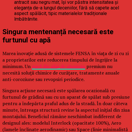
antracit sau negru mat, își vor păstra intensitatea și
eleganța de-a lungul deceniilor, fără să capete acel
aspect spălăcit, tipic materialelor tradiționale
îmbătrânite.
Singura mentenanță necesară este
furtunul cu apă
Marea inovație adusă de sistemele FENSA în viața de zi cu zi
a proprietarilor este reducerea timpului de îngrijire la
minimum. Un
gard din aliaj de aluminiu
premium nu
necesită soluții chimice de curățare, tratamente anuale
anti-coroziune sau revopsiri periodice.
Singura acțiune necesară este spălarea ocazională cu
furtunul de grădină sau cu un aparat de spălat sub presiune
pentru a îndepărta praful adus de la stradă. În doar câteva
minute, întreaga structură revine la aspectul inițial din ziua
montajului. Beneficiul rămâne neschimbat indiferent de
designul ales: modelul Interlock (opacitate 100%), Aero
(lamele înclinate aerodinamic) sau Space (linie minimalistă