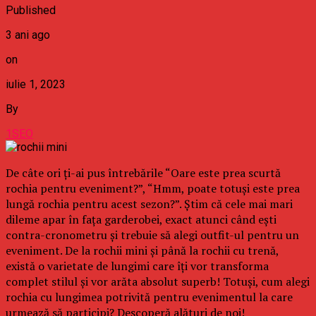
Published
3 ani ago
on
iulie 1, 2023
By
1SEO
De câte ori ți-ai pus întrebările “Oare este prea scurtă
rochia pentru eveniment?”, “Hmm, poate totuși este prea
lungă rochia pentru acest sezon?”. Știm că cele mai mari
dileme apar în fața garderobei, exact atunci când ești
contra-cronometru și trebuie să alegi outfit-ul pentru un
eveniment. De la rochii mini și până la rochii cu trenă,
există o varietate de lungimi care îți vor transforma
complet stilul și vor arăta absolut superb! Totuși, cum alegi
rochia cu lungimea potrivită pentru evenimentul la care
urmează să participi? Descoperă alături de noi!