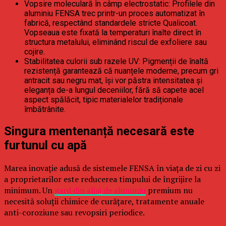
Vopsire moleculară în câmp electrostatic: Profilele din
aluminiu FENSA trec printr-un proces automatizat în
fabrică, respectând standardele stricte Qualicoat.
Vopseaua este fixată la temperaturi înalte direct în
structura metalului, eliminând riscul de exfoliere sau
cojire.
Stabilitatea culorii sub razele UV: Pigmenții de înaltă
rezistență garantează că nuanțele moderne, precum gri
antracit sau negru mat, își vor păstra intensitatea și
eleganța de-a lungul deceniilor, fără să capete acel
aspect spălăcit, tipic materialelor tradiționale
îmbătrânite.
Singura mentenanță necesară este
furtunul cu apă
Marea inovație adusă de sistemele FENSA în viața de zi cu zi
a proprietarilor este reducerea timpului de îngrijire la
minimum. Un
gard din aliaj de aluminiu
premium nu
necesită soluții chimice de curățare, tratamente anuale
anti-coroziune sau revopsiri periodice.