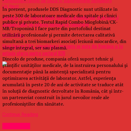
combustibil
Taxele de bază și suplimentele obligatorii
Up Next
În prezent, produsele DDS Diagnostic sunt utilizate în
peste 300 de laboratoare medicale din spitale și clinici
Lansarea a trei reviste online dedicate amenajărilor interioare și
publice și private. Testul Rapid Combo Mioglobină/CK-
grădinăritului: un interviu exclusiv cu fondatorul
MB/Troponină I face parte din portofoliul destinat
utilizării profesionale și permite detectarea calitativă
Don't Miss
simultană a trei biomarkeri asociați leziunii miocardice, din
Giaul Energy S.R.L. consolidează prezența pe piața din România și își
sânge integral, ser sau plasmă.
extinde oferta pentru sectorul B2B
Dincolo de produse, compania oferă suport tehnic și
științific unităților medicale, de la instruirea personalului și
documentație până la asistență specializată pentru
optimizarea activității de laborator. Astfel, experiența
acumulată în peste 20 de ani de activitate se traduce atât
în soluții de diagnostic dezvoltate în România, cât și într-
un parteneriat construit în jurul nevoilor reale ale
profesioniștilor din sănătate.
Continue Reading
Stirea Zilei