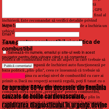
pot adăuga semnificativ la costul total. În plus, există
opțiuni suplimentare, cum ar fi scaune pentru copii, GPS
sau Wi-Fi portabil, care, deși utile, pot crește costul final al
închirierii. Este recomandat să verifici detaliile privind
asigurările și opțiunile suplimentare înainte de a închiria un
Nume
*
vehicul.
Email
*
Taxe pentru combustibil și politica de
Site web
combustibil
Salvează-mi numele, emailul și site-ul web în acest
navigator pentru data viitoare când o să comentez.
Politica de combustibil este un alt aspect la care trebuie să
fii atent. Unele companii de închirieri auto funcționează pe
baza politicii „plin-plin”, ceea ce înseamnă că trebuie să
returnezi mașina cu același nivel de combustibil cu care ai
Stirea Zilei
primit-o. Dacă nu respecți această regulă, poți fi taxat cu o
Cu aproape 60% din decesele din România
sumă semnificativ mai mare decât prețul de la pompă. Alte
companii oferă opțiuni „preplătite” pentru combustibil,
cauzate de bolile cardiovasculare,
ceea ce înseamnă că plătești pentru un rezervor plin în
avans și nu ești nevoit să reumpli rezervorul la returnare.
rapiditatea diagnosticului în urgențe devine
Această opțiune poate fi convenabilă, dar de multe ori nu