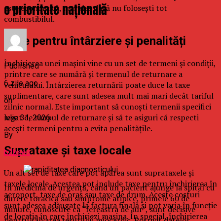
o prioritate națională
este economică, mai ales dacă nu folosești tot
combustibilul.
Taxe pentru întârziere și penalități
Închirierea unei mașini vine cu un set de termeni și condiții,
Published
printre care se numără și termenul de returnare a
6 zile ago
vehiculului. Întârzierea returnării poate duce la taxe
suplimentare, care sunt adesea mult mai mari decât tariful
on
zilnic normal. Este important să cunoști termenii specifici
legat de timpul de returnare și să te asiguri că respecti
iulie 31, 2026
acești termeni pentru a evita penalitățile.
By
Suprataxe și taxe locale
b2bseo
Un alt set de taxe care pot apărea sunt suprataxele și
taxele locale. Acestea pot include taxe pentru închirierea în
În medicina de urgență, când un pacient ajunge la spital cu
aeroport, taxe de oraș sau taxe de drum. Aceste costuri
durere toracică sau simptome atipice, primele 60 de
sunt adesea adăugate la factura finală și pot varia în funcție
minute, cunoscute ca “fereastra de aur”, sunt decisive
de locația în care închiriezi mașina. În special, închirierea
pentru salvarea țesutului miocardic. Potrivit datelor