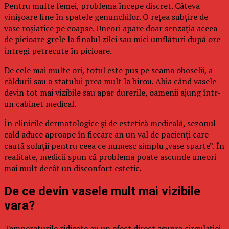
Pentru multe femei, problema începe discret. Câteva
vinișoare fine în spatele genunchilor. O rețea subțire de
vase roșiatice pe coapse. Uneori apare doar senzația aceea
de picioare grele la finalul zilei sau mici umflături după ore
întregi petrecute în picioare.
De cele mai multe ori, totul este pus pe seama oboselii, a
căldurii sau a statului prea mult la birou. Abia când vasele
devin tot mai vizibile sau apar durerile, oamenii ajung într-
un cabinet medical.
În clinicile dermatologice și de estetică medicală, sezonul
cald aduce aproape în fiecare an un val de pacienți care
caută soluții pentru ceea ce numesc simplu „vase sparte”. În
realitate, medicii spun că problema poate ascunde uneori
mai mult decât un disconfort estetic.
De ce devin vasele mult mai vizibile
vara?
Temperaturile ridicate au un efect direct asupra circulației