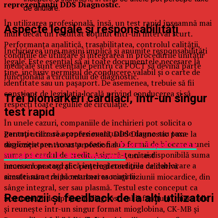
reprezentanții DDS Diagnostic.
de anulare.
În utilizarea profesională, însă, un test rapid înseamnă mai
Aspecte legale și responsabilități
mult decât un rezultat obținut într-un interval scurt.
Performanța analitică, trasabilitatea, controlul calității,
Închirierea unei mașini implică și anumite responsabilități
condițiile de utilizare și integrarea în procedurile unității
legale. Este esențial să ai toate documentele necesare la
medicale sunt esențiale pentru ca POCT să devină parte
tine, inclusiv permisul de conducere valabil și o carte de
funcțională a circuitului de diagnostic.
identitate sau un pașaport. De asemenea, trebuie să fii
conștient de legislația locală privind conducerea și să
Trei biomarkeri cardiaci, într-un singur
respecți toate regulile de circulație.
test rapid
În unele cazuri, companiile de închirieri pot solicita o
garanție care să acopere eventualele daune sau taxe
Pentru utilizarea profesională, DDS Diagnostic pune la
suplimentare. Aceasta poate fi sub formă de blocare a unei
dispoziție pentru uz profesional
Testul Rapid Combo
sume pe cardul de credit. Asigură-te că ai disponibilă suma
Mioglobină/CK-MB/Troponină I
, un test
necesară pe card și că înțelegi condițiile de deblocare a
imunocromatografic pentru detectarea calitativă
acestei sume după returnarea mașinii.
simultană a trei biomarkeri asociați leziunii miocardice, din
sânge integral, ser sau plasmă. Testul este conceput ca
Recenzii și feedback de la alți utilizatori
instrument de sprijin în diagnosticul infarctului miocardic
și reunește într-un singur format mioglobina, CK-MB și