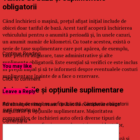
obligatorii
Când închiriezi o mașină, prețul afișat inițial include de
obicei doar tariful de bază. Acest tarif acoperă închirierea
vehiculului pentru o anumită perioadă și, în unele cazuri,
un anumit număr de kilometri. Cu toate acestea, există o
serie de taxe suplimentare care pot apărea, de exemplu,
Continue Reading
taxe pentru asigurare, taxe administrative și alte
suplimente obligatorii. Este esențial să verifici ce este inclus
You may like
în prețul inițial și să te informezi despre eventualele costuri
suplimentare înainte de a face o rezervare.
Click to comment
Asigurările și opțiunile suplimentare
Leave a Reply
Un alt aspect important de luat în considerare sunt
Adresa ta de email nu va fi publicată.
Câmpurile obligatorii
sunt marcate cu
*
asigurările și opțiunile suplimentare. Majoritatea
companiilor de închirieri auto oferă diverse tipuri de
Comentariu
*
asigurări, cum ar fi asigurarea împotriva accidentelor,
asigurarea pentru furt sau asigurarea pentru daune.
Acestea nu sunt întotdeauna incluse în prețul de bază și