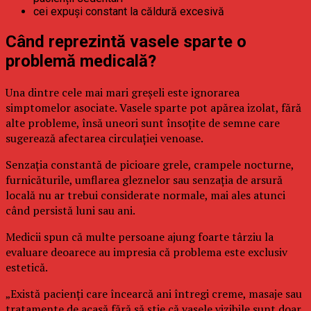
cei expuși constant la căldură excesivă
Când reprezintă vasele sparte o
problemă medicală?
Una dintre cele mai mari greșeli este ignorarea
simptomelor asociate. Vasele sparte pot apărea izolat, fără
alte probleme, însă uneori sunt însoțite de semne care
sugerează afectarea circulației venoase.
Senzația constantă de picioare grele, crampele nocturne,
furnicăturile, umflarea gleznelor sau senzația de arsură
locală nu ar trebui considerate normale, mai ales atunci
când persistă luni sau ani.
Medicii spun că multe persoane ajung foarte târziu la
evaluare deoarece au impresia că problema este exclusiv
estetică.
„Există pacienți care încearcă ani întregi creme, masaje sau
tratamente de acasă fără să știe că vasele vizibile sunt doar