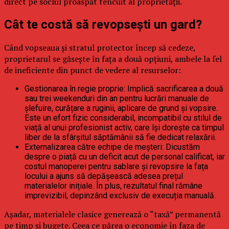
direct pe soclul proaspăt tencuit al proprietății.
Cât te costă să revopsești un gard?
Când vopseaua și stratul protector încep să cedeze,
proprietarul se găsește în fața a două opțiuni, ambele la fel
de ineficiente din punct de vedere al resurselor:
Gestionarea în regie proprie: Implică sacrificarea a două
sau trei weekenduri din an pentru lucrări manuale de
șlefuire, curățare a ruginii, aplicare de grund și vopsire.
Este un efort fizic considerabil, incompatibil cu stilul de
viață al unui profesionist activ, care își dorește ca timpul
liber de la sfârșitul săptămânii să fie dedicat relaxării.
Externalizarea către echipe de meșteri: Dicustăm
despre o piață cu un deficit acut de personal calificat, iar
costul manoperei pentru sablare și revopsire la fața
locului a ajuns să depășească adesea prețul
materialelor inițiale. În plus, rezultatul final rămâne
imprevizibil, depinzând exclusiv de execuția manuală.
Așadar, materialele clasice generează o “taxă” permanentă
pe timp și bugete. Ceea ce părea o economie în faza de