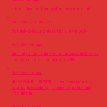
Soluții de iluminare Logic Light pentru un apartament
Uncategorized
7 ani ago
Avantajele si dezavantajele de a lucra intr-un coafor
Politichie
7 ani ago
Ministrul justitiei Catalin Predoiu – promotor de fakenews,
manipulari si dezinformari cu privire la SIIJ
Politichie
7 ani ago
MESAJE SFÂNTUL ION 2020. Cele mai frumoase urări şi
felicitări pentru rudele şi prietenii care poartă numele
Sfântului Ioan
Politichie
4 ani ago