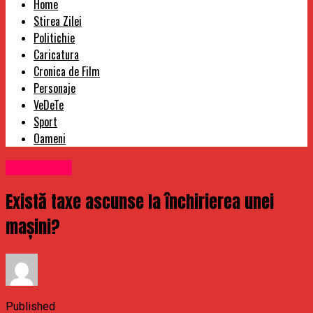
Home
Stirea Zilei
Politichie
Caricatura
Cronica de Film
Personaje
VeDeTe
Sport
Oameni
Stirea Zilei
Există taxe ascunse la închirierea unei
mașini?
Published