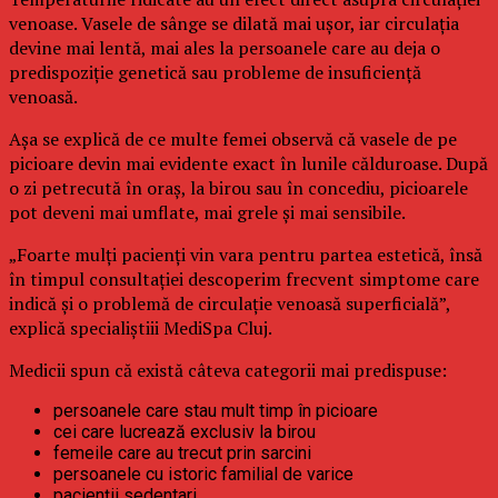
venoase. Vasele de sânge se dilată mai ușor, iar circulația
devine mai lentă, mai ales la persoanele care au deja o
predispoziție genetică sau probleme de insuficiență
venoasă.
Așa se explică de ce multe femei observă că vasele de pe
picioare devin mai evidente exact în lunile călduroase. După
o zi petrecută în oraș, la birou sau în concediu, picioarele
pot deveni mai umflate, mai grele și mai sensibile.
„Foarte mulți pacienți vin vara pentru partea estetică, însă
în timpul consultației descoperim frecvent simptome care
indică și o problemă de circulație venoasă superficială”,
explică specialiștiii MediSpa Cluj.
Medicii spun că există câteva categorii mai predispuse:
persoanele care stau mult timp în picioare
cei care lucrează exclusiv la birou
femeile care au trecut prin sarcini
persoanele cu istoric familial de varice
pacienții sedentari