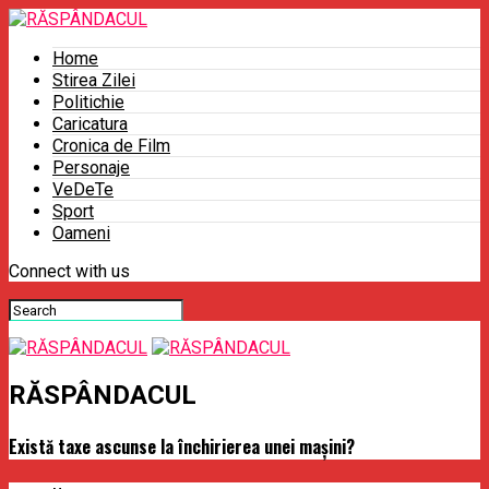
Home
Stirea Zilei
Politichie
Caricatura
Cronica de Film
Personaje
VeDeTe
Sport
Oameni
Connect with us
RĂSPÂNDACUL
Există taxe ascunse la închirierea unei mașini?