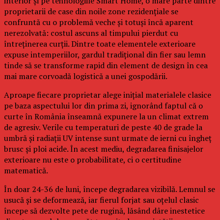
interior și pe tehnologiile Smart Home, o mare parte dintre
proprietarii de case din noile zone rezidențiale se
confruntă cu o problemă veche și totuși încă aparent
nerezolvată: costul ascuns al timpului pierdut cu
întreținerea curții. Dintre toate elementele exterioare
expuse intemperiilor, gardul tradițional din fier sau lemn
tinde să se transforme rapid din element de design în cea
mai mare corvoadă logistică a unei gospodării.
Aproape fiecare proprietar alege inițial materialele clasice
pe baza aspectului lor din prima zi, ignorând faptul că o
curte în România înseamnă expunere la un climat extrem
de agresiv. Verile cu temperaturi de peste 40 de grade la
umbră și radiații UV intense sunt urmate de ierni cu îngheț
brusc și ploi acide. În acest mediu, degradarea finisajelor
exterioare nu este o probabilitate, ci o certitudine
matematică.
În doar 24-36 de luni, începe degradarea vizibilă. Lemnul se
usucă și se deformează, iar fierul forjat sau oțelul clasic
începe să dezvolte pete de rugină, lăsând dâre inestetice