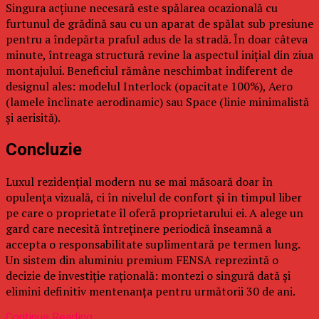
Singura acțiune necesară este spălarea ocazională cu
furtunul de grădină sau cu un aparat de spălat sub presiune
pentru a îndepărta praful adus de la stradă. În doar câteva
minute, întreaga structură revine la aspectul inițial din ziua
montajului. Beneficiul rămâne neschimbat indiferent de
designul ales: modelul Interlock (opacitate 100%), Aero
(lamele înclinate aerodinamic) sau Space (linie minimalistă
și aerisită).
Concluzie
Luxul rezidențial modern nu se mai măsoară doar în
opulența vizuală, ci în nivelul de confort și în timpul liber
pe care o proprietate îl oferă proprietarului ei. A alege un
gard care necesită întreținere periodică înseamnă a
accepta o responsabilitate suplimentară pe termen lung.
Un sistem din aluminiu premium FENSA reprezintă o
decizie de investiție rațională: montezi o singură dată și
elimini definitiv mentenanța pentru următorii 30 de ani.
Continue Reading