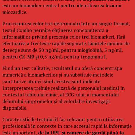
este un biomarker central pentru identificarea leziunii
miocardice.
Prin reunirea celor trei determinări într-un singur format,
testul Combo permite obținerea concomitentă a
informațiilor privind prezența celor trei biomarkeri, fără
efectuarea a trei teste rapide separate. Limitele minime de
detecție sunt de 50 ng/mL pentru mioglobină, 5 ng/mL
pentru CK-MB și 0,5 ng/mL pentru troponina I.
Fiind un test calitativ, rezultatul nu oferă concentrația
numerică a biomarkerilor și nu substituie metodele
cantitative atunci când acestea sunt indicate.
Interpretarea trebuie realizată de personalul medical în
contextul tabloului clinic, al ECG-ului, al momentului
debutului simptomelor și al celorlalte investigații
disponibile.
Caracteristicile testului îl fac relevant pentru utilizarea
profesională în contexte în care accesul rapid la informație
este important,
de la UPU și camere de gardă până la