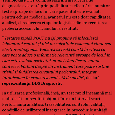
diagnostic existentă prin posibilitatea efectuării anumitor
teste aproape de locul în care pacientul este evaluat.
Pentru echipa medicală, avantajul nu este doar rapiditatea
analizei, ci reducerea etapelor logistice dintre recoltarea
probei și accesul clinicianului la rezultat.
“
Testarea rapidă POCT nu își propune să înlocuiască
laboratorul central și nici nu substituie examenul clinic sau
electrocardiograma. Valoarea sa reală constă în viteza cu
care poate aduce o informație relevantă aproape de locul în
care este evaluat pacientul, atunci când fiecare minut
contează. Vorbim despre un instrument care poate susține
triajul și fluidizarea circuitului pacientului, integrat
întotdeauna în evaluarea realizată de medic
”, declară
reprezentanții DDS Diagnostic.
În utilizarea profesională, însă, un test rapid înseamnă mai
mult decât un rezultat obținut într-un interval scurt.
Performanța analitică, trasabilitatea, controlul calității,
condițiile de utilizare și integrarea în procedurile unității