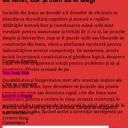
Jucăriile din lemn au dovedit a fi deosebit de eficiente în
stimularea dezvoltării cognitive și motorii a copiilor.
Abilitățile motorii fine și coordonarea mână-ochi sunt
esențiale pentru numeroase activități de zi cu zi, iar jocurile
simple și interactive, cum ar fi puzzle-urile sau blocurile de
construcție din lemn, oferă o platformă excelentă pentru
îmbunătățirea acestor competențe. De asemenea, aceste
jucării încurajează creativitatea și gândirea logică, deoarece
Continue Reading
copiii trebuie să găsească soluții pentru probleme și să-și
imagineze diferite scenarii de joc.
You may like
Durabilitatea și longevitatea sunt alte avantaje majore ale
Click to comment
jucăriilor din lemn. Spre deosebire de jucăriile din plastic
care se pot rupe sau deteriora rapid, cele din lemn sunt
Leave a Reply
construite pentru a rezista în timp. Această rezistență le
permite să fie transmise de la un copil la altul, chiar și de la
Adresa ta de email nu va fi publicată.
Câmpurile obligatorii
o generație la alta, făcând astfel o investiție inteligentă pe
sunt marcate cu
*
termen lung.
Comentariu
*