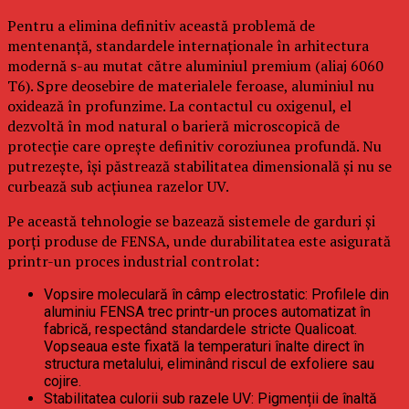
Pentru a elimina definitiv această problemă de
mentenanță, standardele internaționale în arhitectura
modernă s-au mutat către aluminiul premium (aliaj 6060
T6). Spre deosebire de materialele feroase, aluminiul nu
oxidează în profunzime. La contactul cu oxigenul, el
dezvoltă în mod natural o barieră microscopică de
protecție care oprește definitiv coroziunea profundă. Nu
putrezește, își păstrează stabilitatea dimensională și nu se
curbează sub acțiunea razelor UV.
Pe această tehnologie se bazează sistemele de garduri și
porți produse de FENSA, unde durabilitatea este asigurată
printr-un proces industrial controlat:
Vopsire moleculară în câmp electrostatic: Profilele din
aluminiu FENSA trec printr-un proces automatizat în
fabrică, respectând standardele stricte Qualicoat.
Vopseaua este fixată la temperaturi înalte direct în
structura metalului, eliminând riscul de exfoliere sau
cojire.
Stabilitatea culorii sub razele UV: Pigmenții de înaltă