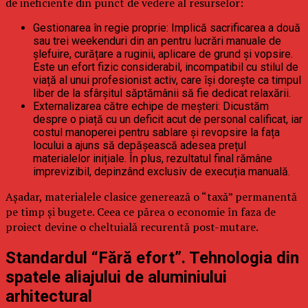
de ineficiente din punct de vedere al resurselor:
Gestionarea în regie proprie: Implică sacrificarea a două
sau trei weekenduri din an pentru lucrări manuale de
șlefuire, curățare a ruginii, aplicare de grund și vopsire.
Este un efort fizic considerabil, incompatibil cu stilul de
viață al unui profesionist activ, care își dorește ca timpul
liber de la sfârșitul săptămânii să fie dedicat relaxării.
Externalizarea către echipe de meșteri: Dicustăm
despre o piață cu un deficit acut de personal calificat, iar
costul manoperei pentru sablare și revopsire la fața
locului a ajuns să depășească adesea prețul
materialelor inițiale. În plus, rezultatul final rămâne
imprevizibil, depinzând exclusiv de execuția manuală.
Așadar, materialele clasice generează o “taxă” permanentă
pe timp și bugete. Ceea ce părea o economie în faza de
proiect devine o cheltuială recurentă post-mutare.
Standardul “Fără efort”. Tehnologia din
spatele aliajului de aluminiului
arhitectural