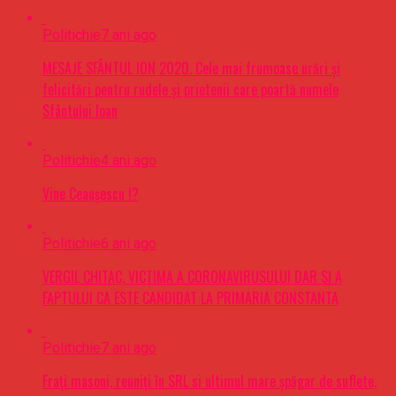
Politichie
7 ani ago
MESAJE SFÂNTUL ION 2020. Cele mai frumoase urări şi
felicitări pentru rudele şi prietenii care poartă numele
Sfântului Ioan
Politichie
4 ani ago
Vine Ceaușescu !?
Politichie
6 ani ago
VERGIL CHITAC, VICTIMA A CORONAVIRUSULUI DAR SI A
FAPTULUI CA ESTE CANDIDAT LA PRIMARIA CONSTANTA
Politichie
7 ani ago
Frați masoni, reuniți în SRL si ultimul mare șpăgar de suflete,