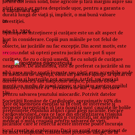
jucării din lemn solid, bine agricole și fără margini aspre sau
părți care s-ar putea desprinde ușor, pentru a garanta o
o săptămână ago
durată lungă de viață și, implicit, o mai bună valoare
investiției.
on
iulie 31, 2026
Ușurința de întreținere și curățare este un alt aspect de
luat în considerare. Copiii pun mâinile pe tot felul de
By
obiecte, iar jucăriile nu fac excepție. Din acest motiv, este
recomandat să optezi pentru jucării care pot fi ușor
b2bseo
curățate, fie cu o cârpă umedă, fie cu soluții de curățare
neagresive. De asemenea, este de preferat ca jucăriile să nu
aibă prea multe spații înguste sau părți greu accesibile unde
În medicina de urgență, când un pacient ajunge la spital cu
murdăria și bacteriile pot acumula. Astfel, vei reuși să
durere toracică sau simptome atipice, primele 60 de
menții un mediu de joacă igienic și sănătos pentru copilul
minute, cunoscute ca “fereastra de aur”, sunt decisive
tău.
pentru salvarea țesutului miocardic. Potrivit datelor
Societății Române de Cardiologie, aproximativ 60% din
Este de asemenea esențial să ții cont de interesele și
decesele înregistrate în țara noastră sunt cauzate de bolile
preferințele copilului atunci când alegi jucăriile. Fiecare
cardiovasculare, ceea ce face din eficientizarea triajului
copil are propriile fascinații și curiozități, iar alegerea
medical o miză crucială pentru salvarea de vieți.
jucăriilor care le reflectă aceste interese poate încuraja
jocul creativ și explorarea. Dacă un copil este pasionat de
În mod tradițional, traseul unei probe de sânge, de la