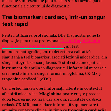
medicale sunt esențiale pentru ca POCT să devină parte
funcțională a circuitului de diagnostic.
Trei biomarkeri cardiaci, într-un singur
test rapid
Pentru utilizarea profesională, DDS Diagnostic pune la
dispoziție pentru uz profesional
Testul Rapid Combo
Mioglobină/CK-MB/Troponină I
, un test
imunocromatografic pentru detectarea calitativă
simultană a trei biomarkeri asociați leziunii miocardice, din
sânge integral, ser sau plasmă. Testul este conceput ca
instrument de sprijin în diagnosticul infarctului miocardic
și reunește într-un singur format mioglobina, CK-MB și
troponina cardiacă I (cTnI).
Cei trei biomarkeri oferă informații diferite în contextul
afectării miocardice.
Mioglobina
poate crește precoce
după lezarea musculară, dar are o specificitate cardiacă
redusă.
CK-MB
poate aduce informații suplimentare în
anumite contexte clinice, în timp ce
troponina cardiacă I