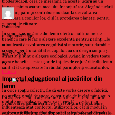
biodegradabil, ceea ce înseamnă că aceste jucării au un
impact minim asupra mediului înconjurător. Alegând jucării
din lemn, părinții contribuie nu doar la dezvoltarea
sănătoasă a copiilor lor, ci și la protejarea planetei pentru
generațiile viitoare.
Published
În concluzie, jucăriile din lemn oferă o multitudine de
o săptămână ago
beneficii care le fac o alegere excelentă pentru părinți. Ele
stimulează dezvoltarea cognitivă și motorie, sunt durabile
on
și sigure pentru sănătatea copiilor, au un design simplu și
iulie 31, 2026
atractiv, și sunt o alegere ecologică. Având în vedere toate
aceste beneficii, este ușor de înțeles de ce jucăriile din lemn
By
sunt atât de apreciate în rândul părinților și educatorilor.
b2bseo
Impactul educațional al jucăriilor din
lemn
În orice spațiu colectiv, fie că este vorba despre o fabrică,
un atelier, o sală de sport, o instituție de învățământ sau o
Un aspect esențial al jucăriilor din lemn este rolul lor în
unitate medicală, organizarea eficientă a vestiarelor
promovarea gândirii critice și a rezolvării de probleme.
influențează atât confortul utilizatorilor, cât și modul în
care este utilizat spațiul disponibil. Alegerea mobilierului
Multe astfel de jucării sunt proiectate sub formă de puzzle-