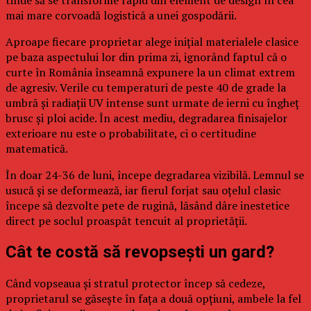
tinde să se transforme rapid din element de design în cea
mai mare corvoadă logistică a unei gospodării.
Aproape fiecare proprietar alege inițial materialele clasice
pe baza aspectului lor din prima zi, ignorând faptul că o
curte în România înseamnă expunere la un climat extrem
de agresiv. Verile cu temperaturi de peste 40 de grade la
umbră și radiații UV intense sunt urmate de ierni cu îngheț
brusc și ploi acide. În acest mediu, degradarea finisajelor
exterioare nu este o probabilitate, ci o certitudine
matematică.
În doar 24-36 de luni, începe degradarea vizibilă. Lemnul se
usucă și se deformează, iar fierul forjat sau oțelul clasic
începe să dezvolte pete de rugină, lăsând dâre inestetice
direct pe soclul proaspăt tencuit al proprietății.
Cât te costă să revopsești un gard?
Când vopseaua și stratul protector încep să cedeze,
proprietarul se găsește în fața a două opțiuni, ambele la fel