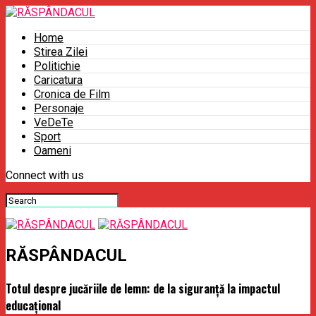
Home
Stirea Zilei
Politichie
Caricatura
Cronica de Film
Personaje
VeDeTe
Sport
Oameni
Connect with us
RĂSPÂNDACUL
Totul despre jucăriile de lemn: de la siguranță la impactul
educațional