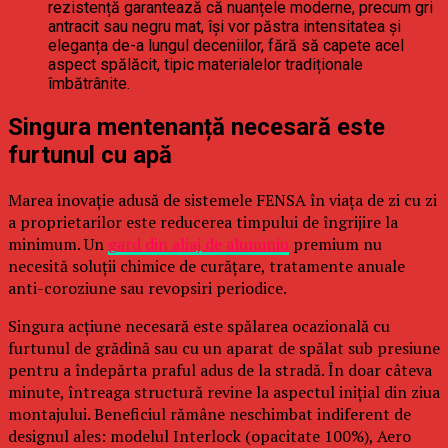
rezistență garantează că nuanțele moderne, precum gri
antracit sau negru mat, își vor păstra intensitatea și
eleganța de-a lungul deceniilor, fără să capete acel
aspect spălăcit, tipic materialelor tradiționale
îmbătrânite.
Singura mentenanță necesară este
furtunul cu apă
Marea inovație adusă de sistemele FENSA în viața de zi cu zi
a proprietarilor este reducerea timpului de îngrijire la
minimum. Un
gard din aliaj de aluminiu
premium nu
necesită soluții chimice de curățare, tratamente anuale
anti-coroziune sau revopsiri periodice.
Singura acțiune necesară este spălarea ocazională cu
furtunul de grădină sau cu un aparat de spălat sub presiune
pentru a îndepărta praful adus de la stradă. În doar câteva
minute, întreaga structură revine la aspectul inițial din ziua
montajului. Beneficiul rămâne neschimbat indiferent de
designul ales: modelul Interlock (opacitate 100%), Aero