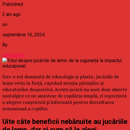
Published
2 ani ago
on
septembrie 16, 2024
By
Seocupkae
Într-o eră dominată de tehnologie și plastic, jucăriile de
lemn revin în forță, captând atenția părinților și
educatorilor deopotrivă. Aceste jucării nu sunt doar obiecte
nostalgice ce ne amintesc de copilăria simplă, ci reprezintă
o alegere conștientă și informată pentru dezvoltarea
armonioasă a copiilor.
Uite câte beneficii nebănuite au jucăriile
de lemn, dar și cum să le alegi