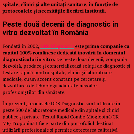
spitale, clinici și alte unități sanitare, în funcție de
protocoalele și necesitățile fiecărei instituții.
Peste două decenii de diagnostic in
vitro dezvoltat în România
Fondată în 2002,
DDS Diagnostic
este
prima companie cu
capital 100% românesc dedicată inovării în domeniul
diagnosticului in vitro.
De peste două decenii, compania
dezvoltă, produce și comercializează soluții de diagnostic și
testare rapidă pentru spitale, clinici și laboratoare
medicale, cu un accent constant pe cercetare și
dezvoltarea de tehnologii adaptate nevoilor
profesioniștilor din sănătate.
În prezent, produsele DDS Diagnostic sunt utilizate în
peste 300 de laboratoare medicale din spitale și clinici
publice și private. Testul Rapid Combo Mioglobină/CK-
MB/Troponină I face parte din portofoliul destinat
utilizării profesionale și permite detectarea calitativă