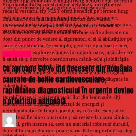
Alegerea jucăriilor din lemn potrivite pentru copii necesită
Prin durabilitatea construcției metalice și întreținerea
o atenție deosebită la o serie de factori esențiali.
redusă, vestiarul tip NEST oferă beneficii pe termen lung
atât din punct de vedere funcțional, cât și economic,
Unul dintre cei mai importanți factori este vârsta
reprezentând o investiție eficientă pentru amenajarea unor
recomandată și compatibilitatea jucăriei cu stadiul de
vestiare moderne și bine organizate.
dezvoltare al copilului. Jucăriile trebuie să fie adecvate nu
doar din punct de vedere al siguranței, ci și al abilităților pe
Continue Reading
care le vor stimula. De exemplu, pentru copiii foarte mici,
care încep să exploreze lumea înconjurătoare, jucăriile care
Stirea Zilei
îi ajută să-și dezvolte coordonarea mână-ochi și abilitățile
motorii fine sunt ideale. Pe măsură ce copilul crește,
Cu aproape 60% din decesele din România
jucăriile mai complexe care încurajează gândirea logică,
cauzate de bolile cardiovasculare,
creativitatea și rezolvarea problemelor pot fi adăugate în
colecția lor.
rapiditatea diagnosticului în urgențe devine
Durabilitatea și rezistența jucăriilor din lemn sunt alți
o prioritate națională
factori critici. Copiii pot fi destul de energici și
neîndemânatici în timpul jocului, așa că este esențial ca
jucăriile să fie bine construite și să reziste la uzura zilnică.
Lemnul, prin natura sa, este un material robust și durabil,
dar calitatea prelucrării poate varia. Este important să alegi
Published