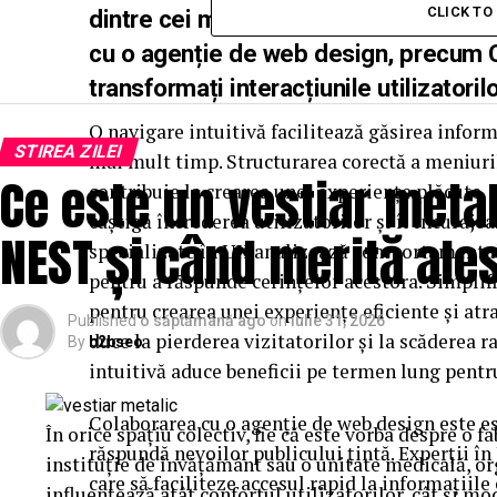
CLICK T
dintre cei mai importanți factori pen
cu o agenție de web design, precum C
transformați interacțiunile utilizatoril
O navigare intuitivă facilitează găsirea informa
STIREA ZILEI
mai mult timp. Structurarea corectă a meniuril
Ce este un vestiar metal
contribuie la crearea unei experiențe plăcute. 
câștigă încrederea utilizatorilor și îi încuraj
NEST și când merită ale
specializate în UX analizează comportamentul u
pentru a răspunde cerințelor acestora. Simplif
pentru crearea unei experiențe eficiente și at
Published
o săptămână ago
on
iulie 31, 2026
duce la pierderea vizitatorilor și la scăderea r
By
b2bseo
intuitivă aduce beneficii pe termen lung pent
Colaborarea cu o agenție de web design este ese
În orice spațiu colectiv, fie că este vorba despre o fab
răspundă nevoilor publicului țintă. Experții în
instituție de învățământ sau o unitate medicală, or
care să faciliteze accesul rapid la informațiile e
influențează atât confortul utilizatorilor, cât și mod