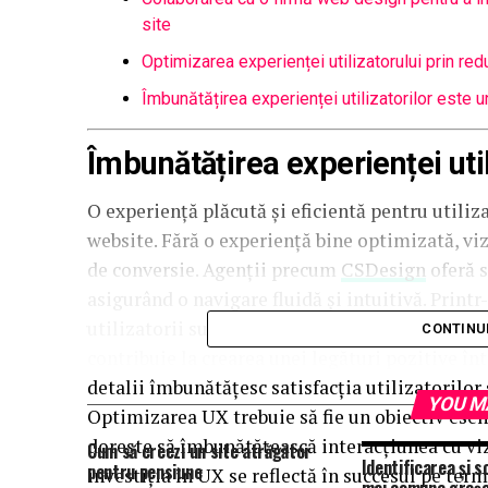
site
Optimizarea experienței utilizatorului prin red
Îmbunătățirea experienței utilizatorilor este 
Îmbunătățirea experienței util
O experiență plăcută și eficientă pentru utiliz
website. Fără o experiență bine optimizată, vizi
de conversie. Agenții precum
CSDesign
oferă s
asigurând o navigare fluidă și intuitivă. Printr
utilizatorii sunt ghidați în mod eficient cătr
CONTINU
contribuie la crearea unei legături pozitive în
detalii îmbunătățesc satisfacția utilizatorilor 
YOU M
Optimizarea UX trebuie să fie un obiectiv esenț
dorește să îmbunătățească interacțiunea cu vizi
Cum să creezi un site atrăgător
Identificarea și s
pentru pensiune
investiția în UX se reflectă în succesul pe ter