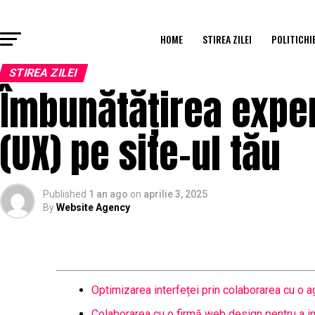
HOME
STIREA ZILEI
POLITICHI
STIREA ZILEI
Îmbunătățirea experi
(UX) pe site-ul tău
Published
1 an ago
on
aprilie 3, 2025
By
Website Agency
Optimizarea interfeței prin colaborarea cu o a
Colaborarea cu o firmă web design pentru a in