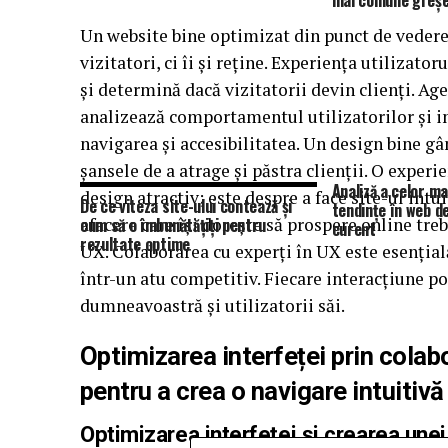
mai comune greșel
Un website bine optimizat din punct de vedere 
vizitatori, ci îi și reține. Experiența utilizat
și determină dacă vizitatorii devin clienți. A
analizează comportamentul utilizatorilor și 
navigarea și accesibilitatea. Un design bine gân
șansele de a atrage și păstra clienții. O expe
Analiză a celor ma
design atractiv; este despre a face site-ul intuit
De ce viteza site-ului contează și
tendințe în web d
afacere care își dorește să prospere online tre
cum să o îmbunătățiți pentru
curent
rezultate optime
UX. Colaborarea cu experți în UX este esențial
într-un atu competitiv. Fiecare interacțiune po
dumneavoastră și utilizatorii săi.
Optimizarea interfeței prin cola
pentru a crea o navigare intuitivă
Optimizarea interfeței și crearea unei 