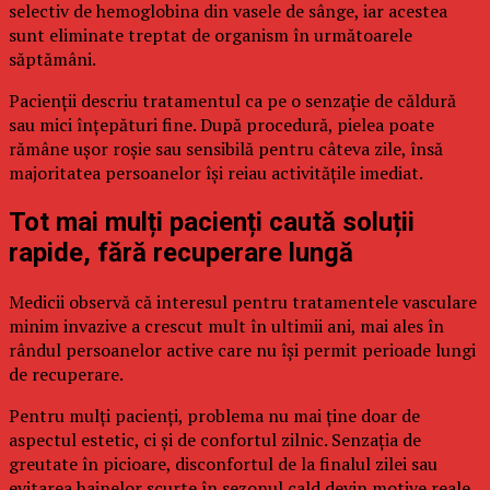
selectiv de hemoglobina din vasele de sânge, iar acestea
sunt eliminate treptat de organism în următoarele
săptămâni.
Pacienții descriu tratamentul ca pe o senzație de căldură
sau mici înțepături fine. După procedură, pielea poate
rămâne ușor roșie sau sensibilă pentru câteva zile, însă
majoritatea persoanelor își reiau activitățile imediat.
Tot mai mulți pacienți caută soluții
rapide, fără recuperare lungă
Medicii observă că interesul pentru tratamentele vasculare
minim invazive a crescut mult în ultimii ani, mai ales în
rândul persoanelor active care nu își permit perioade lungi
de recuperare.
Pentru mulți pacienți, problema nu mai ține doar de
aspectul estetic, ci și de confortul zilnic. Senzația de
greutate în picioare, disconfortul de la finalul zilei sau
evitarea hainelor scurte în sezonul cald devin motive reale