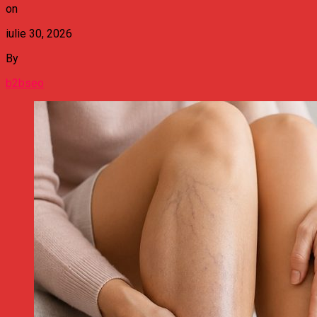
on
iulie 30, 2026
By
b2bseo