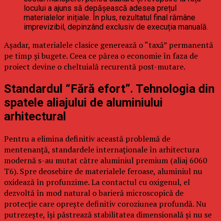
locului a ajuns să depășească adesea prețul
materialelor inițiale. În plus, rezultatul final rămâne
imprevizibil, depinzând exclusiv de execuția manuală.
Așadar, materialele clasice generează o “taxă” permanentă
pe timp și bugete. Ceea ce părea o economie în faza de
proiect devine o cheltuială recurentă post-mutare.
Standardul “Fără efort”. Tehnologia din
spatele aliajului de aluminiului
arhitectural
Pentru a elimina definitiv această problemă de
mentenanță, standardele internaționale în arhitectura
modernă s-au mutat către aluminiul premium (aliaj 6060
T6). Spre deosebire de materialele feroase, aluminiul nu
oxidează în profunzime. La contactul cu oxigenul, el
dezvoltă în mod natural o barieră microscopică de
protecție care oprește definitiv coroziunea profundă. Nu
putrezește, își păstrează stabilitatea dimensională și nu se