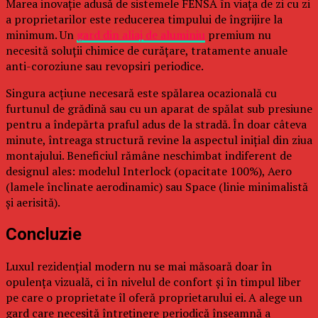
Marea inovație adusă de sistemele FENSA în viața de zi cu zi
a proprietarilor este reducerea timpului de îngrijire la
minimum. Un
gard din aliaj de aluminiu
premium nu
necesită soluții chimice de curățare, tratamente anuale
anti-coroziune sau revopsiri periodice.
Singura acțiune necesară este spălarea ocazională cu
furtunul de grădină sau cu un aparat de spălat sub presiune
pentru a îndepărta praful adus de la stradă. În doar câteva
minute, întreaga structură revine la aspectul inițial din ziua
montajului. Beneficiul rămâne neschimbat indiferent de
designul ales: modelul Interlock (opacitate 100%), Aero
(lamele înclinate aerodinamic) sau Space (linie minimalistă
și aerisită).
Concluzie
Luxul rezidențial modern nu se mai măsoară doar în
opulența vizuală, ci în nivelul de confort și în timpul liber
pe care o proprietate îl oferă proprietarului ei. A alege un
gard care necesită întreținere periodică înseamnă a