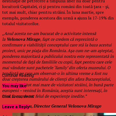
destinație de petrecere a timpului liber nu doar pentru
locuitorii Capitalei, ci și pentru români din toată țara – și,
tot mai mult, chiar pentru străini. În luna martie, spre
exemplu, ponderea acestora din urmă a ajuns la 17-19% din
totalul vizitatorilor.
„Anul acesta ne-am bucurat de o activitate intensă
la
Velonova
Mirage
, fapt ce credem că reprezintă o
confirmare a viabilității conceptului care stă la baza acestui
proiect, unic pe piața din România
.
Așa cum ne-am așteptat,
ponderea majoritară a publicului nostru este reprezentată în
momentul de față de familiile cu copii, fapt pentru care cele
mai vândute sunt pachetele ‘family’ din oferta muzeului. O
tendință pe care am observat-o în ultima vreme a fost nu
Continue Reading
doar creșterea numărului de clienți din afara Bucureștiului,
ci și influxul tot mai mare de vizitatori străini, în bună parte
You may like
europeni – venind în România, aceștia sunt interesați, în
mod firesc, de tot felul de experiențe inedite.
”
Click to comment
Cătălin Neacșu, Director General Velonova Mirage
Leave a Reply