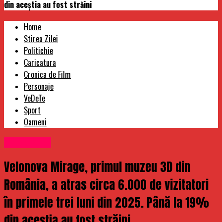
din aceștia au fost străini
Home
Stirea Zilei
Politichie
Caricatura
Cronica de Film
Personaje
VeDeTe
Sport
Oameni
Stirea Zilei
Velonova Mirage, primul muzeu 3D din
România, a atras circa 6.000 de vizitatori
în primele trei luni din 2025. Până la 19%
din aceștia au fost străini