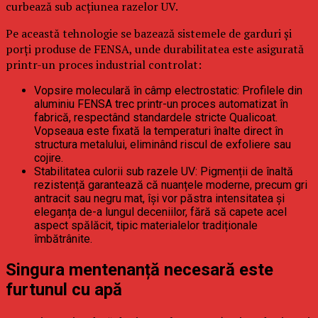
curbează sub acțiunea razelor UV.
Pe această tehnologie se bazează sistemele de garduri și
porți produse de FENSA, unde durabilitatea este asigurată
printr-un proces industrial controlat:
Vopsire moleculară în câmp electrostatic: Profilele din
aluminiu FENSA trec printr-un proces automatizat în
fabrică, respectând standardele stricte Qualicoat.
Vopseaua este fixată la temperaturi înalte direct în
structura metalului, eliminând riscul de exfoliere sau
cojire.
Stabilitatea culorii sub razele UV: Pigmenții de înaltă
rezistență garantează că nuanțele moderne, precum gri
antracit sau negru mat, își vor păstra intensitatea și
eleganța de-a lungul deceniilor, fără să capete acel
aspect spălăcit, tipic materialelor tradiționale
îmbătrânite.
Singura mentenanță necesară este
furtunul cu apă