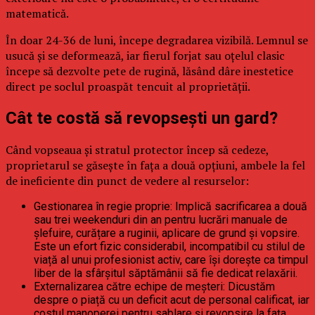
matematică.
În doar 24-36 de luni, începe degradarea vizibilă. Lemnul se
usucă și se deformează, iar fierul forjat sau oțelul clasic
începe să dezvolte pete de rugină, lăsând dâre inestetice
direct pe soclul proaspăt tencuit al proprietății.
Cât te costă să revopsești un gard?
Când vopseaua și stratul protector încep să cedeze,
proprietarul se găsește în fața a două opțiuni, ambele la fel
de ineficiente din punct de vedere al resurselor:
Gestionarea în regie proprie: Implică sacrificarea a două
sau trei weekenduri din an pentru lucrări manuale de
șlefuire, curățare a ruginii, aplicare de grund și vopsire.
Este un efort fizic considerabil, incompatibil cu stilul de
viață al unui profesionist activ, care își dorește ca timpul
liber de la sfârșitul săptămânii să fie dedicat relaxării.
Externalizarea către echipe de meșteri: Dicustăm
despre o piață cu un deficit acut de personal calificat, iar
costul manoperei pentru sablare și revopsire la fața