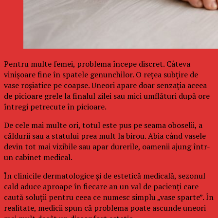
Pentru multe femei, problema începe discret. Câteva
vinișoare fine în spatele genunchilor. O rețea subțire de
vase roșiatice pe coapse. Uneori apare doar senzația aceea
de picioare grele la finalul zilei sau mici umflături după ore
întregi petrecute în picioare.
De cele mai multe ori, totul este pus pe seama oboselii, a
căldurii sau a statului prea mult la birou. Abia când vasele
devin tot mai vizibile sau apar durerile, oamenii ajung într-
un cabinet medical.
În clinicile dermatologice și de estetică medicală, sezonul
cald aduce aproape în fiecare an un val de pacienți care
caută soluții pentru ceea ce numesc simplu „vase sparte”. În
realitate, medicii spun că problema poate ascunde uneori