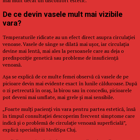
mai mult decât un disconfort estetic.
De ce devin vasele mult mai vizibile
vara?
Temperaturile ridicate au un efect direct asupra circulației
venoase. Vasele de sânge se dilată mai ușor, iar circulația
devine mai lentă, mai ales la persoanele care au deja o
predispoziție genetică sau probleme de insuficiență
venoasă.
Așa se explică de ce multe femei observă că vasele de pe
picioare devin mai evidente exact în lunile călduroase. După
o zi petrecută în oraș, la birou sau în concediu, picioarele
pot deveni mai umflate, mai grele și mai sensibile.
„Foarte mulți pacienți vin vara pentru partea estetică, însă
în timpul consultației descoperim frecvent simptome care
indică și o problemă de circulație venoasă superficială”,
explică specialiștiii MediSpa Cluj.