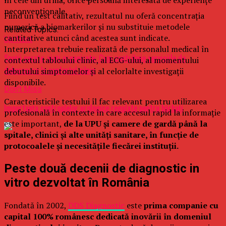
neconvenționale.
Fiind un test calitativ, rezultatul nu oferă concentrația
numerică a biomarkerilor și nu substituie metodele
Related Topics:
cantitative atunci când acestea sunt indicate.
Up Next
Interpretarea trebuie realizată de personalul medical în
Spații curate, vieți organizate: Cum contribuie serviciile de
contextul tabloului clinic, al ECG-ului, al momentului
debarasare la confortul zilnic
debutului simptomelor și al celorlalte investigații
disponibile.
Don't Miss
Caracteristicile testului îl fac relevant pentru utilizarea
Importanța controalelor urologice regulate pentru bărbați
profesională în contexte în care accesul rapid la informație
este important,
de la UPU și camere de gardă până la
spitale, clinici și alte unități sanitare, în funcție de
protocoalele și necesitățile fiecărei instituții.
Peste două decenii de diagnostic in
vitro dezvoltat în România
Fondată în 2002,
DDS Diagnostic
este
prima companie cu
capital 100% românesc dedicată inovării în domeniul