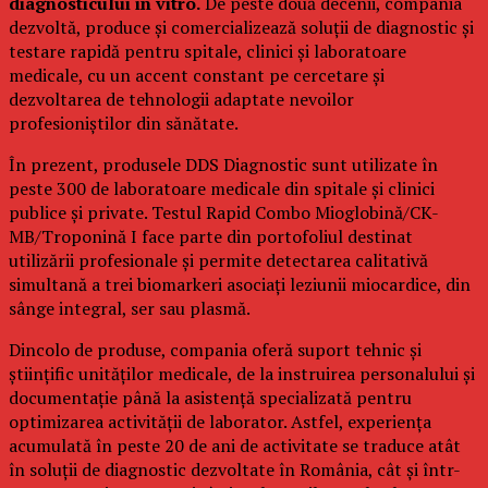
diagnosticului in vitro.
De peste două decenii, compania
dezvoltă, produce și comercializează soluții de diagnostic și
testare rapidă pentru spitale, clinici și laboratoare
medicale, cu un accent constant pe cercetare și
dezvoltarea de tehnologii adaptate nevoilor
profesioniștilor din sănătate.
În prezent, produsele DDS Diagnostic sunt utilizate în
peste 300 de laboratoare medicale din spitale și clinici
publice și private. Testul Rapid Combo Mioglobină/CK-
MB/Troponină I face parte din portofoliul destinat
utilizării profesionale și permite detectarea calitativă
simultană a trei biomarkeri asociați leziunii miocardice, din
sânge integral, ser sau plasmă.
Dincolo de produse, compania oferă suport tehnic și
științific unităților medicale, de la instruirea personalului și
documentație până la asistență specializată pentru
optimizarea activității de laborator. Astfel, experiența
acumulată în peste 20 de ani de activitate se traduce atât
în soluții de diagnostic dezvoltate în România, cât și într-