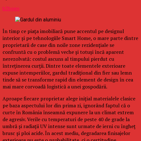
b2bseo
În timp ce piața imobiliară pune accentul pe designul
interior și pe tehnologiile Smart Home, o mare parte dintre
proprietarii de case din noile zone rezidențiale se
confruntă cu o problemă veche și totuși încă aparent
nerezolvată: costul ascuns al timpului pierdut cu
întreținerea curții. Dintre toate elementele exterioare
expuse intemperiilor, gardul tradițional din fier sau lemn
tinde să se transforme rapid din element de design în cea
mai mare corvoadă logistică a unei gospodării.
Aproape fiecare proprietar alege inițial materialele clasice
pe baza aspectului lor din prima zi, ignorând faptul că o
curte în România înseamnă expunere la un climat extrem
de agresiv. Verile cu temperaturi de peste 40 de grade la
umbră și radiații UV intense sunt urmate de ierni cu îngheț
brusc și ploi acide. În acest mediu, degradarea finisajelor
exterioare nu este o probabilitate, ci o certitudine