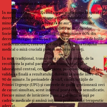
În medicina de urgență, când un pacient ajunge la spital cu
durere toracică sau simptome atipice, primele 60 de
minute, cunoscute ca “fereastra de aur”, sunt decisive
pentru salvarea țesutului miocardic. Potrivit datelor
Societății Române de Cardiologie, aproximativ 60% din
decesele înregistrate în țara noastră sunt cauzate de bolile
cardiovasculare, ceea ce face din eficientizarea triajului
medical o miză crucială pentru salvarea de vieți.
În mod tradițional, traseul unei probe de sânge, de la
recoltarea la patul pacientului, transportul către
laboratorul central, centrifugarea, procesarea și până la
validarea finală a rezultatului, durează în medie între 45 și
90 de minute. În perioadele de vârf, când Unitățile de
Primiri Urgențe (UPU) și camerele de gardă gestionează zeci
de cazuri simultan, acest interval poate crește semnificativ.
Fiecare minut de întârziere pune o presiune uriașă pe
cadrele medicale și amână inițierea protocolului terapeutic
adecvat.