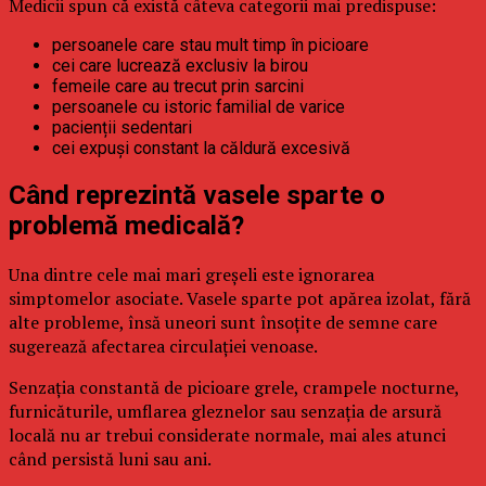
Medicii spun că există câteva categorii mai predispuse:
persoanele care stau mult timp în picioare
cei care lucrează exclusiv la birou
femeile care au trecut prin sarcini
persoanele cu istoric familial de varice
pacienții sedentari
cei expuși constant la căldură excesivă
Când reprezintă vasele sparte o
problemă medicală?
Una dintre cele mai mari greșeli este ignorarea
simptomelor asociate. Vasele sparte pot apărea izolat, fără
alte probleme, însă uneori sunt însoțite de semne care
sugerează afectarea circulației venoase.
Senzația constantă de picioare grele, crampele nocturne,
furnicăturile, umflarea gleznelor sau senzația de arsură
locală nu ar trebui considerate normale, mai ales atunci
când persistă luni sau ani.