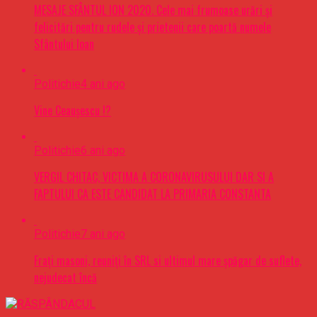
MESAJE SFÂNTUL ION 2020. Cele mai frumoase urări şi
felicitări pentru rudele şi prietenii care poartă numele
Sfântului Ioan
Politichie
4 ani ago
Vine Ceaușescu !?
Politichie
6 ani ago
VERGIL CHITAC, VICTIMA A CORONAVIRUSULUI DAR SI A
FAPTULUI CA ESTE CANDIDAT LA PRIMARIA CONSTANTA
Politichie
7 ani ago
Frați masoni, reuniți în SRL si ultimul mare șpăgar de suflete,
nejudecat încă