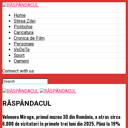
Home
Stirea Zilei
Politichie
Caricatura
Cronica de Film
Personaje
VeDeTe
Sport
Oameni
Connect with us
RĂSPÂNDACUL
Velonova Mirage, primul muzeu 3D din România, a atras circa
6.000 de vizitatori în primele trei luni din 2025. Până la 19%