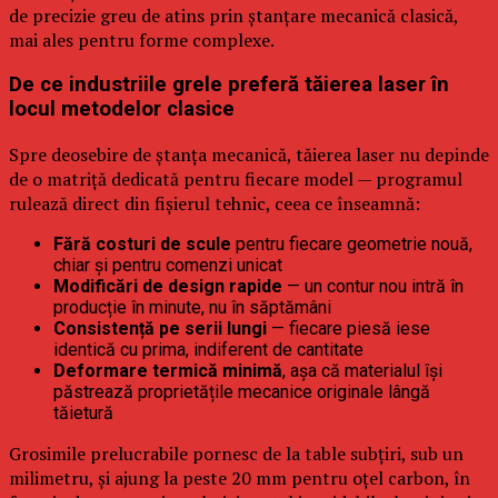
de precizie greu de atins prin ștanțare mecanică clasică,
mai ales pentru forme complexe.
De ce industriile grele preferă tăierea laser în
locul metodelor clasice
Spre deosebire de ștanța mecanică, tăierea laser nu depinde
de o matriță dedicată pentru fiecare model — programul
rulează direct din fișierul tehnic, ceea ce înseamnă:
Fără costuri de scule
pentru fiecare geometrie nouă,
chiar și pentru comenzi unicat
Modificări de design rapide
— un contur nou intră în
producție în minute, nu în săptămâni
Consistență pe serii lungi
— fiecare piesă iese
identică cu prima, indiferent de cantitate
Deformare termică minimă
, așa că materialul își
păstrează proprietățile mecanice originale lângă
tăietură
Grosimile prelucrabile pornesc de la table subțiri, sub un
milimetru, și ajung la peste 20 mm pentru oțel carbon, în