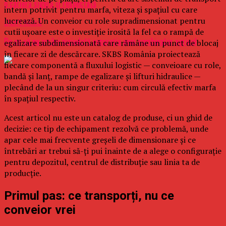
o carieră sigură și respectată
intern potrivit pentru marfa, viteza și spațiul cu care
lucrează. Un conveior cu role supradimensionat pentru
Don't Miss
cutii ușoare este o investiție irosită la fel ca o rampă de
De ce să nu amâni niciodată reparația unui combinator agricol
egalizare subdimensionată care rămâne un punct de blocaj
în fiecare zi de descărcare. SKBS România proiectează
fiecare componentă a fluxului logistic — conveioare cu role,
bandă și lanț, rampe de egalizare și lifturi hidraulice —
plecând de la un singur criteriu: cum circulă efectiv marfa
în spațiul respectiv.
Acest articol nu este un catalog de produse, ci un ghid de
decizie: ce tip de echipament rezolvă ce problemă, unde
apar cele mai frecvente greșeli de dimensionare și ce
întrebări ar trebui să-ți pui înainte de a alege o configurație
pentru depozitul, centrul de distribuție sau linia ta de
producție.
Primul pas: ce transporți, nu ce
conveior vrei