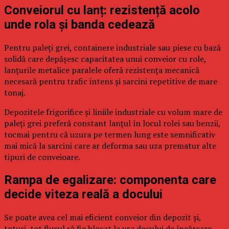
Conveiorul cu lanț: rezistență acolo
unde rola și banda cedează
Pentru paleți grei, containere industriale sau piese cu bază
solidă care depășesc capacitatea unui conveior cu role,
lanțurile metalice paralele oferă rezistența mecanică
necesară pentru trafic intens și sarcini repetitive de mare
tonaj.
Depozitele frigorifice și liniile industriale cu volum mare de
paleți grei preferă constant lanțul în locul rolei sau benzii,
tocmai pentru că uzura pe termen lung este semnificativ
mai mică la sarcini care ar deforma sau uza prematur alte
tipuri de conveioare.
Rampa de egalizare: componenta care
decide viteza reală a docului
Se poate avea cel mai eficient conveior din depozit și,
totuși, tot fluxul să fie blocat la ușa docului de încărcare,