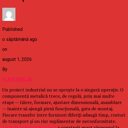
Published
o săptămână ago
on
august 1, 2026
By
FLAVIUSNOJA
Un proiect industrial nu se oprește la o singură operație. O
componentă metalică trece, de regulă, prin mai multe
etape — tăiere, formare, ajustare dimensională, asamblare
— înainte să ajungă piesă funcțională, gata de montaj.
Fiecare transfer între furnizori diferiți adaugă timp, costuri
de transport și un risc suplimentar de neconformitate.
Laser Processing România
a construit exact răspunsul la