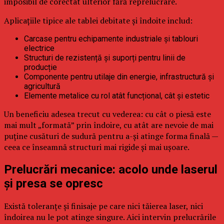
imposibil de corectat ulterior fără reprelucrare.
Aplicațiile tipice ale tablei debitate și îndoite includ:
Carcase pentru echipamente industriale și tablouri
electrice
Structuri de rezistență și suporți pentru linii de
producție
Componente pentru utilaje din energie, infrastructură și
agricultură
Elemente metalice cu rol atât funcțional, cât și estetic
Un beneficiu adesea trecut cu vederea: cu cât o piesă este
mai mult „formată” prin îndoire, cu atât are nevoie de mai
puține cusături de sudură pentru a-și atinge forma finală —
ceea ce înseamnă structuri mai rigide și mai ușoare.
Prelucrări mecanice: acolo unde laserul
și presa se opresc
Există toleranțe și finisaje pe care nici tăierea laser, nici
îndoirea nu le pot atinge singure. Aici intervin prelucrările