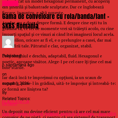
puțin decât un model hexagonal permanent, cu acoperiș
Afaceri
din șindrilă și balustrade sculptate. Dar ce înglobează
fiecare, înauntru, e altă poveste.
Gama de conveioare cu rola/banda/lant -
Așadar, nu e doar despre formă. E despre cine ești tu în
SKBS Romania
grădina ta, ce fel de momente vrei să trăiești acolo, cu cine
împarți spaţiul și ce visuri ai când îtei imaginezi locul acela.
Un pavilion, oricare ar fi el, e o prelungire a casei, dar mai
ales a firii tale. Pătratul e clar, organizat, stabil.
Dreptunghiul e deschis, adaptabil, fluid. Hexagonul e
Published
poetic, aproape visător. Alege-l pe cel care îți ține cel mai
o săptămână ago
bine stările.
on
Iar dacă încă te împrejmui cu opțiuni, ia un scaun de
camping, pune-l în grădină, uită-te împrejur și întreabă-te:
august 1, 2026
ce formă are liniștea ta?
By
Related Topics:
FLAVIUSNOJA
Up Next
Un depozit nu devine eficient pentru că are cel mai mare
Cum poți deveni evaluator imobiliar autorizat în România – pașii către
conveior de pe piață, ci pentru că are sistemul de transport