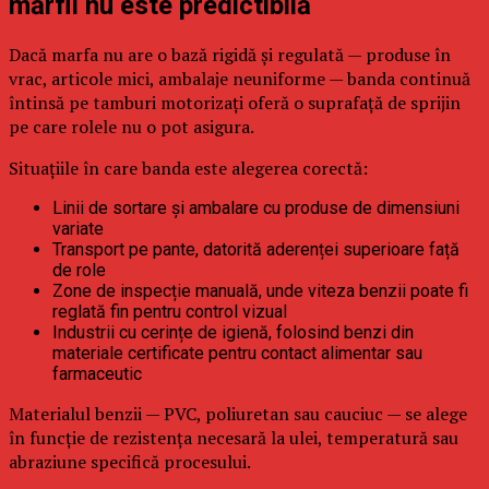
mărfii nu este predictibilă
Dacă marfa nu are o bază rigidă și regulată — produse în
vrac, articole mici, ambalaje neuniforme — banda continuă
întinsă pe tamburi motorizați oferă o suprafață de sprijin
pe care rolele nu o pot asigura.
Situațiile în care banda este alegerea corectă:
Linii de sortare și ambalare cu produse de dimensiuni
variate
Transport pe pante, datorită aderenței superioare față
de role
Zone de inspecție manuală, unde viteza benzii poate fi
reglată fin pentru control vizual
Industrii cu cerințe de igienă, folosind benzi din
materiale certificate pentru contact alimentar sau
farmaceutic
Materialul benzii — PVC, poliuretan sau cauciuc — se alege
în funcție de rezistența necesară la ulei, temperatură sau
abraziune specifică procesului.