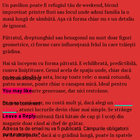
Un pavilion poate fi refugiul tău de weekend, biroul
improvizat printre flori sau locul unde aduni familia la o
masă lungă de sâmbătă. Așa că forma chiar nu e un detaliu
de ignorat.
Pătratul, dreptunghiul sau hexagonul nu sunt doar figuri
geometrice, ci forme care influenţează felul în care trăiești
grădina.
Hai să începem cu forma pătrată. E echilibrată, predictibilă,
cumva liniștitoare. Genul acela de spaţiu unde, chiar dacă
nu te-ai gândit la asta, încap toate cele: o masă rotundă,
Continue Reading
patru scaune, poate chiar o canapea mică. Ideal pentru
grădini nu foarte generoase, dar nici restrânse.
You may like
Se montează ușor, nu costă mult și, dacă alegi un
pavilion
Click to comment
pliabil
, atunci lucrurile devin chiar mai simple. Se strânge
repede, se depozitează fără bătaie de cap și-l scoți din
Leave a Reply
magazie doar când ai chef de grătar.
Adresa ta de email nu va fi publicată.
Câmpurile obligatorii
Pe de altă parte, dacă ai o grădină lungă, poate în spatele
sunt marcate cu
*