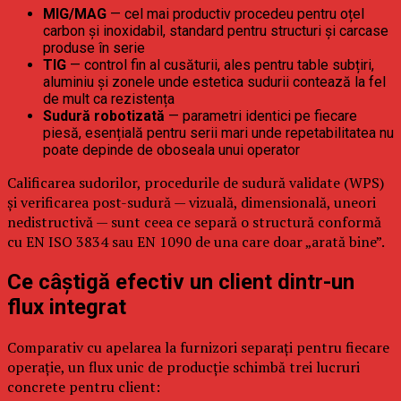
MIG/MAG
— cel mai productiv procedeu pentru oțel
carbon și inoxidabil, standard pentru structuri și carcase
produse în serie
TIG
— control fin al cusăturii, ales pentru table subțiri,
aluminiu și zonele unde estetica sudurii contează la fel
de mult ca rezistența
Sudură robotizată
— parametri identici pe fiecare
piesă, esențială pentru serii mari unde repetabilitatea nu
poate depinde de oboseala unui operator
Calificarea sudorilor, procedurile de sudură validate (WPS)
și verificarea post-sudură — vizuală, dimensională, uneori
nedistructivă — sunt ceea ce separă o structură conformă
cu EN ISO 3834 sau EN 1090 de una care doar „arată bine”.
Ce câștigă efectiv un client dintr-un
flux integrat
Comparativ cu apelarea la furnizori separați pentru fiecare
operație, un flux unic de producție schimbă trei lucruri
concrete pentru client: