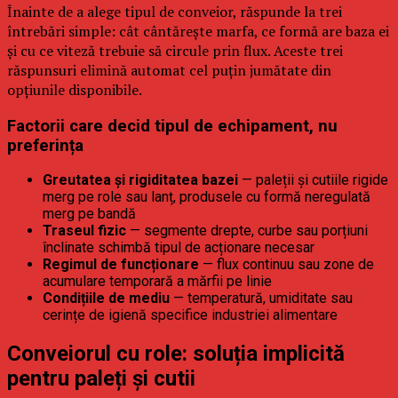
Înainte de a alege tipul de conveior, răspunde la trei
întrebări simple: cât cântărește marfa, ce formă are baza ei
și cu ce viteză trebuie să circule prin flux. Aceste trei
răspunsuri elimină automat cel puțin jumătate din
opțiunile disponibile.
Factorii care decid tipul de echipament, nu
preferința
Greutatea și rigiditatea bazei
— paleții și cutiile rigide
merg pe role sau lanț, produsele cu formă neregulată
merg pe bandă
Traseul fizic
— segmente drepte, curbe sau porțiuni
înclinate schimbă tipul de acționare necesar
Regimul de funcționare
— flux continuu sau zone de
acumulare temporară a mărfii pe linie
Condițiile de mediu
— temperatură, umiditate sau
cerințe de igienă specifice industriei alimentare
Conveiorul cu role: soluția implicită
pentru paleți și cutii