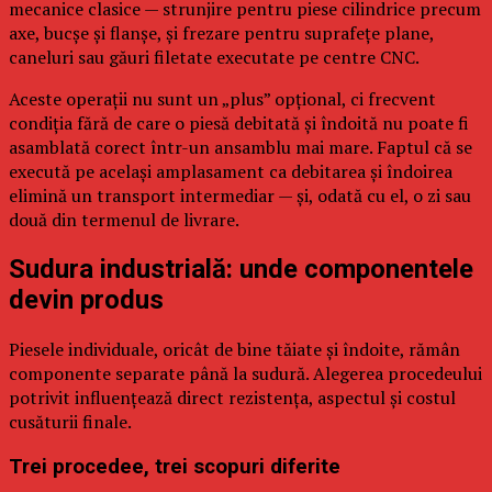
mecanice clasice — strunjire pentru piese cilindrice precum
axe, bucșe și flanșe, și frezare pentru suprafețe plane,
caneluri sau găuri filetate executate pe centre CNC.
Aceste operații nu sunt un „plus” opțional, ci frecvent
condiția fără de care o piesă debitată și îndoită nu poate fi
asamblată corect într-un ansamblu mai mare. Faptul că se
execută pe același amplasament ca debitarea și îndoirea
elimină un transport intermediar — și, odată cu el, o zi sau
două din termenul de livrare.
Sudura industrială: unde componentele
devin produs
Piesele individuale, oricât de bine tăiate și îndoite, rămân
componente separate până la sudură. Alegerea procedeului
potrivit influențează direct rezistența, aspectul și costul
cusăturii finale.
Trei procedee, trei scopuri diferite