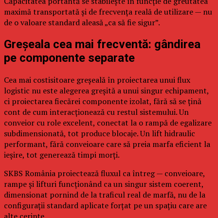
Capacitatea portantă se stabilește în funcție de greutatea
maximă transportată și de frecvența reală de utilizare — nu
de o valoare standard aleasă „ca să fie sigur”.
Greșeala cea mai frecventă: gândirea
pe componente separate
Cea mai costisitoare greșeală în proiectarea unui flux
logistic nu este alegerea greșită a unui singur echipament,
ci proiectarea fiecărei componente izolat, fără să se țină
cont de cum interacționează cu restul sistemului. Un
conveior cu role excelent, conectat la o rampă de egalizare
subdimensionată, tot produce blocaje. Un lift hidraulic
performant, fără conveioare care să preia marfa eficient la
ieșire, tot generează timpi morți.
SKBS România proiectează fluxul ca întreg — conveioare,
rampe și lifturi funcționând ca un singur sistem coerent,
dimensionat pornind de la traficul real de marfă, nu de la
configurații standard aplicate forțat pe un spațiu care are
alte cerințe.