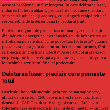
această problemă: un flux integrat, în care debitarea laser,
îndoirea tablei cu abkant, prelucrările mecanice și sudura
se execută sub același acoperiș, cu o singură echipă tehnică
responsabilă de la desen până la produsul finit.
Pentru un inginer de proiect sau un manager de achiziții
din industria energetică, metalurgică sau de infrastructură,
întrebarea nu este doar „cine poate tăia tabla asta”, ci „cine
poate livra piesa gata de montat, la termenul promis, fără
să treacă prin trei firme diferite”. Acest articol arată exact
ce presupune fiecare etapă a procesului și de ce integrarea
lor schimbă rezultatul final al proiectului.
Debitarea laser: precizia care pornește
totul
Fasciculul laser tăie metalul prin topire sau vaporizare,
ghidat de un sistem CNC care urmărește exact conturul
desenat în CAD. Rezultatul: margini curate, fără bavuri, cu
toleranțe care se măsoară în zecimi de milimetru — un nivel