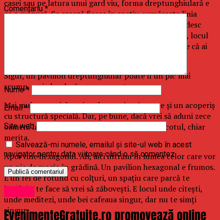
casei sau pe latura unui gard viu, forma dreptunghiulară e
Comentariu
*
ca o mănușă. Se așează firesc în spaţiu, urmărește linia
terenului, nu rupe ritmul. E alegerea celor care gândesc
spaţiul un pic mai practic: ai zona de stat la povești, locul
pentru mâncare, colţul cu grătarul. Uneori ți se pare că ai
trei spaţii într-una singură.
Sigur, un pavilion dreptunghiular poate fi un pic mai
scump, mai ales dacă e permanent.
Nume
*
Mai mult material, mai multe susțineri, poate și un acoperiș
Email
*
cu structură specială. Dar, pe bune, dacă vrei să aduni zece
oameni la masă, să te îmiști fără să dai cot cu cotul, chiar
Site web
merita.
Salvează-mi numele, emailul și site-ul web în acest
navigator pentru data viitoare când o să comentez.
Apoi vine hexagonul. Ah, aici intrăm în lumea celor care vor
un pic de magie în grădină. Un pavilion hexagonal e frumos.
E un fel de rotund cu colţuri, un spaţiu care parcă te
învăluie, te face să vrei să zăbovești. E locul unde citești,
Afaceri
unde meditezi, unde bei cafeaua singur, dar nu te simţi
singur.
EvenimenteGratuite.ro promovează online