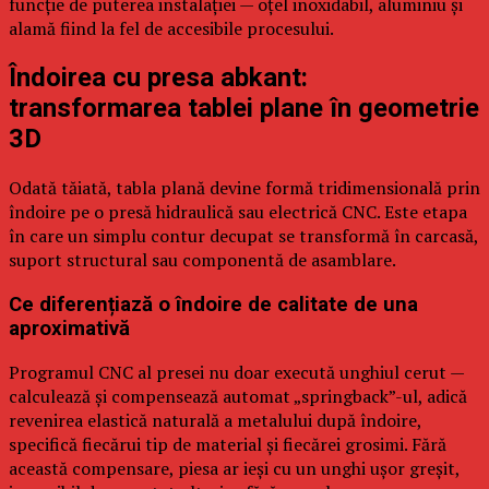
funcție de puterea instalației — oțel inoxidabil, aluminiu și
alamă fiind la fel de accesibile procesului.
Îndoirea cu presa abkant:
transformarea tablei plane în geometrie
3D
Odată tăiată, tabla plană devine formă tridimensională prin
îndoire pe o presă hidraulică sau electrică CNC. Este etapa
în care un simplu contur decupat se transformă în carcasă,
suport structural sau componentă de asamblare.
Ce diferențiază o îndoire de calitate de una
aproximativă
Programul CNC al presei nu doar execută unghiul cerut —
calculează și compensează automat „springback”-ul, adică
revenirea elastică naturală a metalului după îndoire,
specifică fiecărui tip de material și fiecărei grosimi. Fără
această compensare, piesa ar ieși cu un unghi ușor greșit,