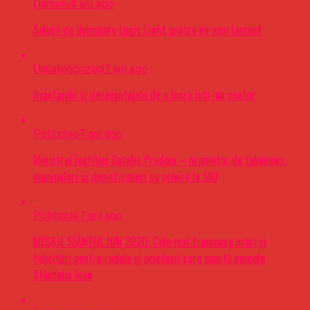
Oameni
4 ani ago
Soluții de iluminare Logic Light pentru un apartament
Uncategorized
7 ani ago
Avantajele si dezavantajele de a lucra intr-un coafor
Politichie
7 ani ago
Ministrul justitiei Catalin Predoiu – promotor de fakenews,
manipulari si dezinformari cu privire la SIIJ
Politichie
7 ani ago
MESAJE SFÂNTUL ION 2020. Cele mai frumoase urări şi
felicitări pentru rudele şi prietenii care poartă numele
Sfântului Ioan