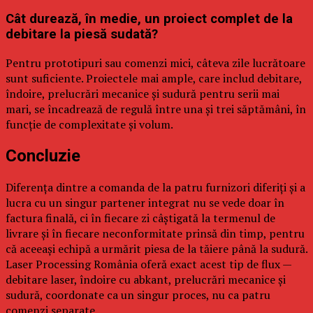
Cât durează, în medie, un proiect complet de la
debitare la piesă sudată?
Pentru prototipuri sau comenzi mici, câteva zile lucrătoare
sunt suficiente. Proiectele mai ample, care includ debitare,
îndoire, prelucrări mecanice și sudură pentru serii mai
mari, se încadrează de regulă între una și trei săptămâni, în
funcție de complexitate și volum.
Concluzie
Diferența dintre a comanda de la patru furnizori diferiți și a
lucra cu un singur partener integrat nu se vede doar în
factura finală, ci în fiecare zi câștigată la termenul de
livrare și în fiecare neconformitate prinsă din timp, pentru
că aceeași echipă a urmărit piesa de la tăiere până la sudură.
Laser Processing România oferă exact acest tip de flux —
debitare laser, îndoire cu abkant, prelucrări mecanice și
sudură, coordonate ca un singur proces, nu ca patru
comenzi separate.