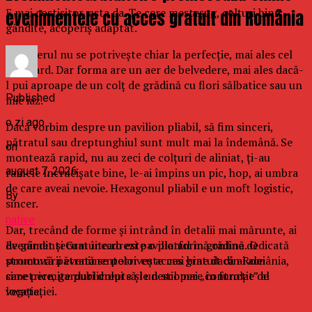
E mai costisitor, asta da. Țe cere meșteșug, colțuri bine
evenimentele cu acces gratuit din România
gândite, acoperiș adaptat.
Mobilierul nu se potrivește chiar la perfecție, mai ales cel
standard. Dar forma are un aer de belvedere, mai ales dacă-
l pui aproape de un colț de grădină cu flori sălbatice sau un
Published
mic iaz.
o zi ago
Dacă vorbim despre un pavilion pliabil, să fim sinceri,
pătratul sau dreptunghiul sunt mult mai la îndemână. Se
on
montează rapid, nu au zeci de colţuri de aliniat, ți-au
august 7, 2026
ramele încrucișate bine, le-ai împins un pic, hop, ai umbra
de care aveai nevoie. Hexagonul pliabil e un moft logistic,
By
sincer.
native
Dar, trecând de forme și intrând în detalii mai mărunte, ai
EvenimenteGratuite.ro este o platformă online dedicată
de gândit și cum încadrezi pavilionul în grădină. O
promovării evenimentelor cu acces gratuit din România,
structură pătrată se potrivește mai bine dacă ai alei
care permite publicului să le descopere în funcție de
simetrice, garduri drepte și un stil mai „controlat” al
locație.
vegetației.