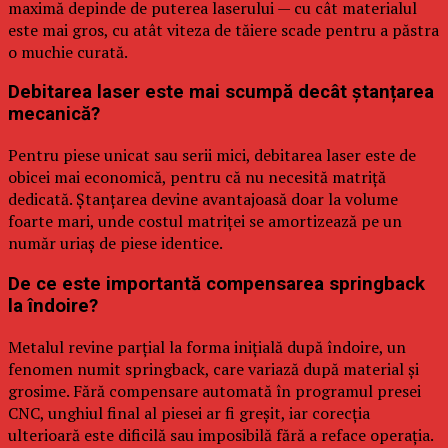
maximă depinde de puterea laserului — cu cât materialul
este mai gros, cu atât viteza de tăiere scade pentru a păstra
o muchie curată.
Debitarea laser este mai scumpă decât ștanțarea
mecanică?
Pentru piese unicat sau serii mici, debitarea laser este de
obicei mai economică, pentru că nu necesită matriță
dedicată. Ștanțarea devine avantajoasă doar la volume
foarte mari, unde costul matriței se amortizează pe un
număr uriaș de piese identice.
De ce este importantă compensarea springback
la îndoire?
Metalul revine parțial la forma inițială după îndoire, un
fenomen numit springback, care variază după material și
grosime. Fără compensare automată în programul presei
CNC, unghiul final al piesei ar fi greșit, iar corecția
ulterioară este dificilă sau imposibilă fără a reface operația.