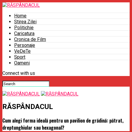
Home
Stirea Zilei
Politichie
Caricatura
Cronica de Film
Personaje
VeDeTe
Sport
Oameni
Connect with us
RĂSPÂNDACUL
Cum alegi forma ideală pentru un pavilion de grădină: pătrat,
dreptunghiular sau hexagonal?