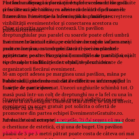
Platforma afișează informații despre evenimentele gratuite
Pe când un hexagon parcă cere tufele acelea de lavandă
și facilitează identificarea acestora de către persoanele
crescute un pic haotic, cu albine zburâind din floare în
interesate. Prezentarea informațiilor urmărește creșterea
floare. E ca o invitație la boemie, nu la planificare.
vizibilității evenimentelor și conectarea acestora cu
Chiar și poziţia soarelui contează. Un pavilion
publicul interesat.
dreptunghiular pus paralel cu soarele poate oferi umbră
EvenimenteGratuite.ro are exclusiv un rol de informare și
mai mare în miezul zilei, pe când un hexagon va juca mai
promovare și nu este organizatorul evenimentelor
mult cu lumina, cu umbrele. Dacă te joci cu plantele
prezentate pe site. Programul, condițiile de participare și
agăţătoare, poate chiar vișini decorativi sau trandafiri, ai alt
eventualele modificări sunt stabilite și comunicate de
tip de raport în funcție de colțuri, de deschidere.
organizatorii fiecărui eveniment.
M-am oprit adesea pe marginea unui pavilion, mâna pe
Publicului îi este recomandată verificarea informațiilor
balustradă, gândindu-mă cât de diferit se simte spaţiul în
înainte de participare.
funcție de cum e desenat. Uneori unghiurile schimbă tot. O
masă pusă într-un colț de dreptunghi nu e la fel cu una în
Organizatorii care doresc să crească vizibilitatea unui
centru la un hexagon. Oamenii stau altfel, se mișcă diferit,
eveniment cu acces gratuit pot solicita o ofertă de
vorbesc cu alt ton.
promovare din partea echipei EvenimenteGratuite.ro.
Adresa de contact este
salut@evenimentegratuite.ro
.
Iar dacă stai să compari prețurile, îți dai seama că nu e doar
o chestiune de estetică, ci și una de buget. Un pavilion
Continue Reading
pliabil de 3 pe 3 metri pătrat poate costa de câteva ori mai