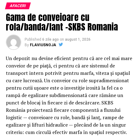
contribuie la izolarea fonică. Chiar și cea mai
AFACERI
Organizatorii care doresc să crească vizibilitatea unui
performantă sticlă își pierde din eficiență dacă profilul
Gama de conveioare cu
eveniment cu acces gratuit pot solicita o ofertă de
ferestrei și garniturile nu sunt de calitate.
promovare din partea echipei EvenimenteGratuite.ro.
rola/banda/lant -SKBS Romania
Adresa de contact este
salut@evenimentegratuite.ro
.
Ferestrele PVC moderne sunt proiectate cu
profile
multicamerale
, adică au mai multe compartimente în
Published
6 zile ago
on
august 1, 2026
interior. Aceste camere nu doar îmbunătățesc izolarea
By
FLAVIUSNOJA
termică, dar și pe cea fonică, deoarece aerul din
Un depozit nu devine eficient pentru că are cel mai mare
interiorul lor acționează ca o barieră suplimentară
conveior de pe piață, ci pentru că are sistemul de
împotriva zgomotului.
transport intern potrivit pentru marfa, viteza și spațiul
cu care lucrează. Un conveior cu role supradimensionat
Un alt element extrem de important îl constituie
pentru cutii ușoare este o investiție irosită la fel ca o
garniturile de etanșare
. O fereastră PVC premium este
rampă de egalizare subdimensionată care rămâne un
dotată cu două sau chiar trei rânduri de garnituri,
punct de blocaj în fiecare zi de descărcare. SKBS
realizate din materiale elastice și rezistente. Ele au rolul
România proiectează fiecare componentă a fluxului
de a sigila perfect între rama ferestrei și canat, blocând
logistic — conveioare cu role, bandă și lanț, rampe de
pătrunderea aerului și implicit a zgomotului.
egalizare și lifturi hidraulice — plecând de la un singur
Dacă ferestrele nu sunt etanșe, undele sonore vor găsi
criteriu: cum circulă efectiv marfa în spațiul respectiv.