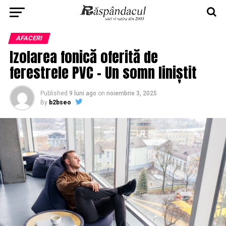
AFACERI
Izolarea fonică oferită de
ferestrele PVC – Un somn liniștit
Published
9 luni ago
on
noiembrie 3, 2025
By
b2bseo