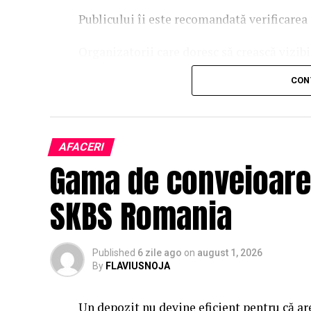
Publicului îi este recomandată verificarea 
Organizatorii care doresc să crească vizib
solicita o ofertă de promovare din partea
CON
este
salut@evenimentegratuite.ro
.
AFACERI
Gama de conveioare 
SKBS Romania
Published
6 zile ago
on
august 1, 2026
By
FLAVIUSNOJA
Un depozit nu devine eficient pentru că ar