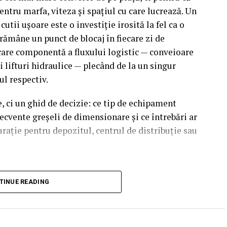
entru marfa, viteza și spațiul cu care lucrează. Un
tii ușoare este o investiție irosită la fel ca o
ămâne un punct de blocaj în fiecare zi de
are componentă a fluxului logistic — conveioare
i lifturi hidraulice — plecând de la un singur
ul respectiv.
, ci un ghid de decizie: ce tip de echipament
ecvente greșeli de dimensionare și ce întrebări ar
gurație pentru depozitul, centrul de distribuție sau
nu ce conveior vrei
TINUE READING
nde la trei întrebări simple: cât cântărește marfa,
 să circule prin flux. Aceste trei răspunsuri elimină
disponibile.