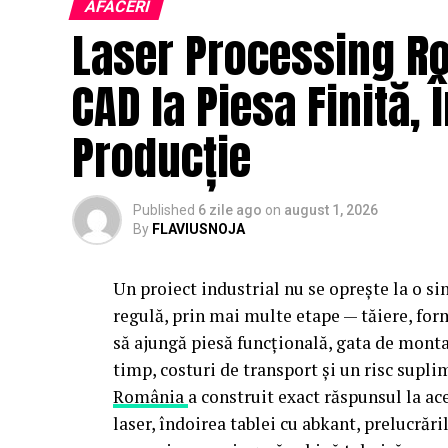
AFACERI
Laser Processing Ro
Factorii care decid tipul de e
CAD la Piesa Finită, 
Greutatea și rigiditatea bazei
— paleții
neregulată merg pe bandă
Producție
Traseul fizic
— segmente drepte, curbe s
Regimul de funcționare
— flux continuu
Condițiile de mediu
— temperatură, umidi
Published
6 zile ago
on
august 1, 2026
By
FLAVIUSNOJA
Conveiorul cu role: soluția 
Un proiect industrial nu se oprește la o s
Rolele cilindrice montate pe un cadru meta
regulă, prin mai multe etape — tăiere, fo
deplasare prin gravitație, formează cel ma
să ajungă piesă funcțională, gata de montaj
manipulează paleți și cutii cu bază rigidă.
timp, costuri de transport și un risc supl
România
a construit exact răspunsul la ac
Ce face din conveiorul cu role alegerea im
laser, îndoirea tablei cu abkant, prelucrăr