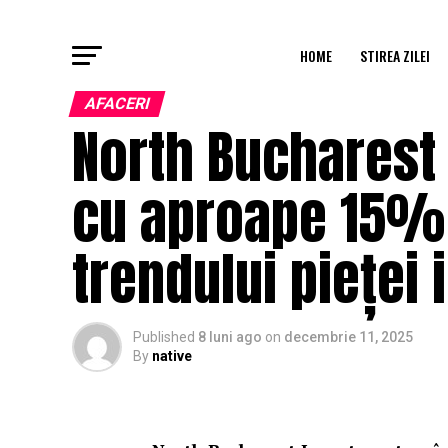
HOME
STIREA ZILEI
AFACERI
North Bucharest
cu aproape 15% 
trendului pieței 
Published
8 luni ago
on
decembrie 11, 2025
By
native