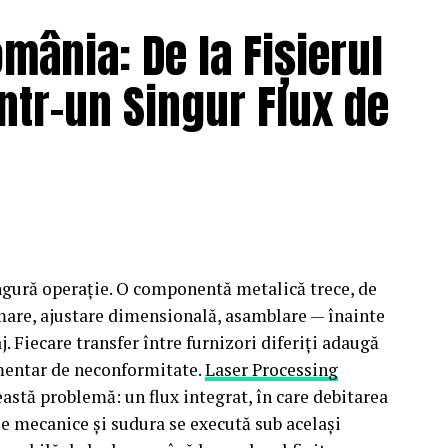
mânia: De la Fișierul
chipament, nu preferința
Într-un Singur Flux de
 și cutiile rigide merg pe role sau lanț, produsele cu formă
au porțiuni înclinate schimbă tipul de acționare necesar
 sau zone de acumulare temporară a mărfii pe linie
tate sau cerințe de igienă specifice industriei alimentare
implicită pentru paleți și cutii
ingură operație. O componentă metalică trece, de
lic, acționate motorizat sau lăsate libere pentru
rmare, ajustare dimensională, asamblare — înainte
i răspândit tip de conveior în depozitele care
. Fiecare transfer între furnizori diferiți adaugă
imentar de neconformitate.
Laser Processing
eastă problemă: un flux integrat, în care debitarea
plicită în multe depozite:
ile mecanice și sudura se execută sub același