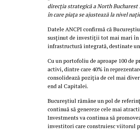
direcția strategică a North Bucharest
în care piața se ajustează la nivel nați
Datele ANCPI confirmă că Bucureștiul
susținut de investiții tot mai mari î
infrastructură integrată, destinate u
Cu un portofoliu de aproape 100 de pr
activi, dintre care 40% în reprezenta
consolidează poziția de cel mai diver
end al Capitalei.
Bucureștiul rămâne un pol de referinț
continuă să genereze cele mai atracti
Investments va continua să promoveze
investitori care construiesc viitorul 