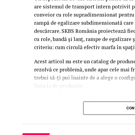
are sistemul de transport intern potrivit p
conveior cu role supradimensionat pentru cu
rampă de egalizare subdimensionată care r
descărcare. SKBS România proiectează fiec
cu role, bandă și lanț, rampe de egalizare ș
criteriu: cum circulă efectiv marfa în spați
Acest articol nu este un catalog de produse
rezolvă ce problemă, unde apar cele mai fr
trebui să-ți pui înainte de a alege o confi
linia ta de producție.
Primul pas: ce transporți, 
CON
Înainte de a alege tipul de conveior, răspu
ce formă are baza ei și cu ce viteză trebuie
automat cel puțin jumătate din opțiunile 