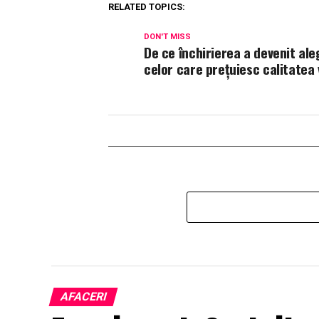
RELATED TOPICS:
DON'T MISS
De ce închirierea a devenit al
celor care prețuiesc calitatea v
AFACERI