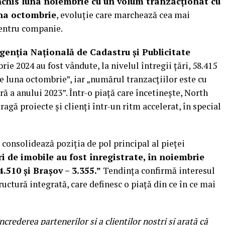
chis luna noiembrie cu un volum tranzacționat cu
na octombrie
, evoluție care marchează cea mai
pentru companie.
genția Națională de Cadastru și Publicitate
rie 2024 au fost vândute, la nivelul întregii țări, 58.415
e luna octombrie”, iar „numărul tranzacțiilor este cu
ă a anului 2023”. Într-o piață care încetinește, North
gă proiecte și clienți într-un ritm accelerat, în special
 consolidează poziția de pol principal al pieței
i de imobile au fost înregistrate, în noiembrie
 4.510 și Brașov – 3.355.”
Tendința confirmă interesul
ructură integrată, care definesc o piață din ce în ce mai
rederea partenerilor și a clienților noștri și arată că