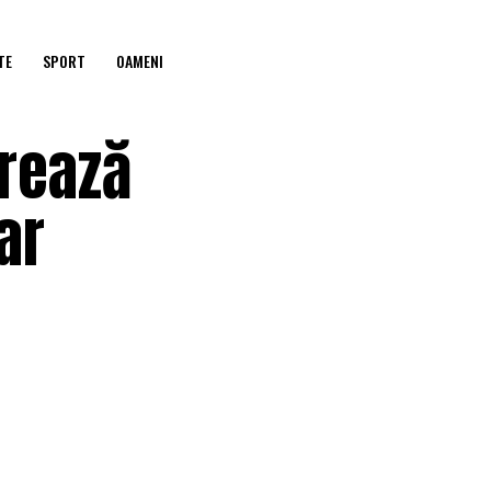
TE
SPORT
OAMENI
rează
ar