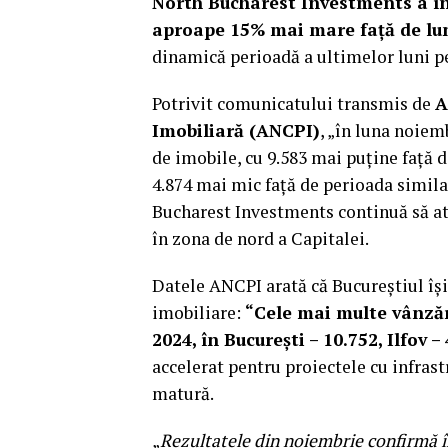
North Bucharest Investments a în
aproape 15% mai mare față de lu
dinamică perioadă a ultimelor luni 
Potrivit comunicatului transmis de
A
Imobiliară (ANCPI)
, „în luna noiemb
de imobile, cu 9.583 mai puține față d
4.874 mai mic față de perioada similar
Bucharest Investments continuă să atra
în zona de nord a Capitalei.
Datele ANCPI arată că Bucureștiul își
imobiliare:
“Cele mai multe vânzăr
2024, în București – 10.752, Ilfov –
accelerat pentru proiectele cu infrast
matură.
„
Rezultatele din noiembrie confirmă înc