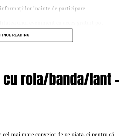
informațiilor înainte de participare.
ilitatea unui eveniment cu acces gratuit pot
 echipei EvenimenteGratuite.ro. Adresa de contact
TINUE READING
cu rola/banda/lant -
e cel mai mare conveior de pe piață, ci pentru că