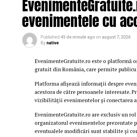
EvenimenteGratuite
evenimentele cu acc
Published
45 de minute ago
on
august 7, 2026
By
native
EvenimenteGratuite.ro este o platformă o
gratuit din România, care permite publiculu
Platforma afișează informații despre eveni
acestora de către persoanele interesate. P
vizibilității evenimentelor și conectarea a
EvenimenteGratuite.ro are exclusiv un rol
organizatorul evenimentelor prezentate pe 
eventualele modificări sunt stabilite și c