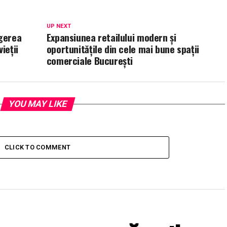
UP NEXT
egerea
Expansiunea retailului modern și
ieții
oportunitățile din cele mai bune spații
comerciale București
YOU MAY LIKE
CLICK TO COMMENT