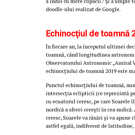
a îndoi cu mere copacii / Şi a umple t
doodle-ului realizat de Google.
Echinocţiul de toamnă
În fiecare an, la începutul ultimei d
toamnă, când longitudinea astronomic
Observatorului Astronomic „Amiral V
echinocţiului de toamnă 2019 este mar
Punctul echinocţiului de toamnă, numi
intersecţia eclipticii (ce reprezintă 
cu ecuatorul ceresc, pe care Soarele î
nordică a sferei cereşti în cea sudică
ceresc, Soarele va răsări şi va apune c
astfel egală, indiferent de latitudine, 