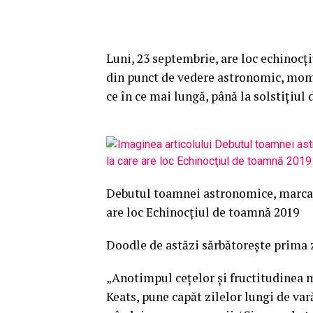
Luni, 23 septembrie, are loc echinocţ
din punct de vedere astronomic, mome
ce în ce mai lungă, până la solstiţiul
Debutul toamnei astronomice, marcat 
are loc Echinocţiul de toamnă 2019
Doodle de astăzi sărbătoreşte prima 
„Anotimpul ceţelor şi fructitudinea m
Keats, pune capăt zilelor lungi de va