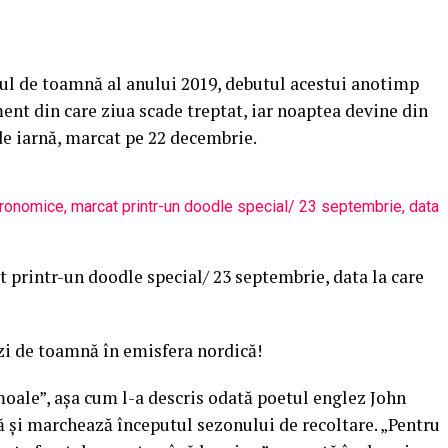
iul de toamnă al anului 2019, debutul acestui anotimp
nt din care ziua scade treptat, iar noaptea devine din
 de iarnă, marcat pe 22 decembrie.
printr-un doodle special/ 23 septembrie, data la care
zi de toamnă în emisfera nordică!
oale”, aşa cum l-a descris odată poetul englez John
ră şi marchează începutul sezonului de recoltare. „Pentru