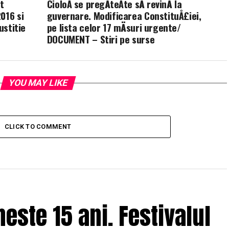
t
CioloÅ se pregÄteÅte sÄ revinÄ la
016 si
guvernare. Modificarea ConstituÅ£iei,
ustitie
pe lista celor 17 mÄsuri urgente/
DOCUMENT – Stiri pe surse
YOU MAY LIKE
CLICK TO COMMENT
ste 15 ani. Festivalul