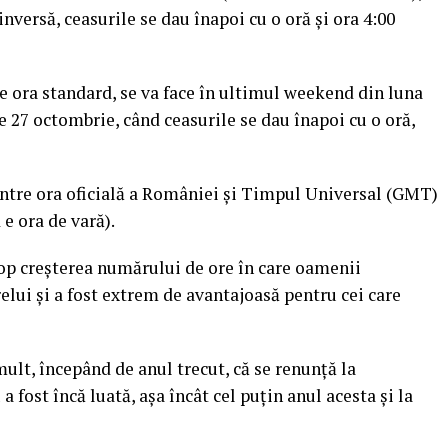
inversă, ceasurile se dau înapoi cu o oră şi ora 4:00
te ora standard, se va face în ultimul weekend din luna
e 27 octombrie, când ceasurile se dau înapoi cu o oră,
dintre ora oficială a României şi Timpul Universal (GMT)
 e ora de vară).
cop creşterea numărului de ore în care oamenii
elui şi a fost extrem de avantajoasă pentru cei care
mult, începând de anul trecut, că se renunţă la
a fost încă luată, aşa încât cel puţin anul acesta şi la