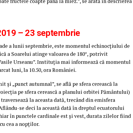
oate fructele coapte până la miez.”, se arată în descrierea
 2019 – 23 septembrie
ecade a lunii septembrie, este momentul echinocţiului de
ă a Soarelui atinge valoarea de 180°, potrivit
asile Urseanu”. Instituţia mai informează că momentul
cat luni, la 10.50, ora României.
t şi „punct autumnal”, se află pe sfera cerească la
proiecţia pe sfera cerească a planului orbitei Pământului)
l traversează la aceasta dată, trecând din emisfera
. Aflându-se deci la această dată în dreptul ecuatorului
hiar în punctele cardinale est şi vest, durata zilelor fiind
cu cea a nopţilor.