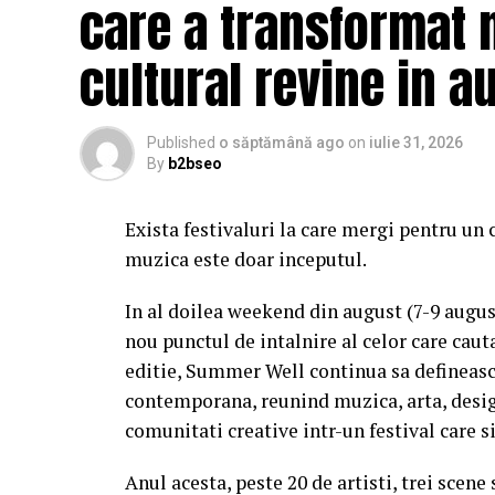
care a transformat 
cultural revine in a
Published
o săptămână ago
on
iulie 31, 2026
By
b2bseo
Exista festivaluri la care mergi pentru un 
muzica este doar inceputul.
In al doilea weekend din august (7-9 augu
nou punctul de intalnire al celor care caut
editie, Summer Well continua sa defineasc
contemporana, reunind muzica, arta, desig
comunitati creative intr-un festival care s
Anul acesta, peste 20 de artisti, trei scene