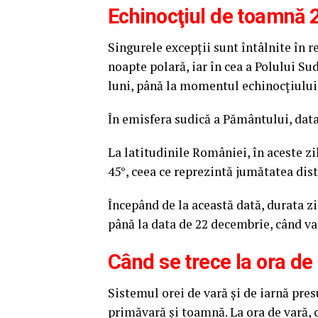
Echinocţiul de toamnă
Singurele excepţii sunt întâlnite în 
noapte polară, iar în cea a Polului Su
luni, până la momentul echinocţiului
În emisfera sudică a Pământului, dat
La latitudinile României, în aceste z
45°, ceea ce reprezintă jumătatea dist
Începând de la această dată, durata zil
până la data de 22 decembrie, când va
Când se trece la ora de
Sistemul orei de vară şi de iarnă pres
primăvară şi toamnă. La ora de vară, c