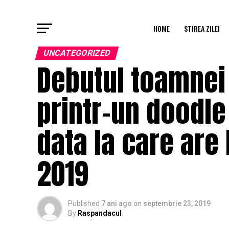
HOME
STIREA ZILEI
UNCATEGORIZED
Debutul toamnei
printr-un doodle
data la care are
2019
Published
7 ani ago
on
septembrie 23, 2019
By
Raspandacul