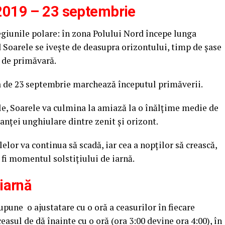
 2019 – 23 septembrie
regiunile polare: în zona Polului Nord începe lunga
d Soarele se iveşte de deasupra orizontului, timp de şase
 de primăvară.
a de 23 septembrie marchează începutul primăverii.
ile, Soarele va culmina la amiază la o înălţime medie de
anţei unghiulare dintre zenit şi orizont.
elor va continua să scadă, iar cea a nopţilor să crească,
 fi momentul solstiţiului de iarnă.
 iarnă
upune o ajustatare cu o oră a ceasurilor în fiecare
easul de dă înainte cu o oră (ora 3:00 devine ora 4:00), în