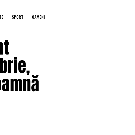
TE
SPORT
OAMENI
at
brie,
toamnă