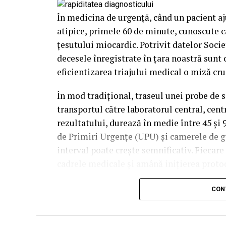
În medicina de urgență, când un pacient a
atipice, primele 60 de minute, cunoscute ca
țesutului miocardic. Potrivit datelor Soc
decesele înregistrate în țara noastră sunt 
eficientizarea triajului medical o miză cru
În mod tradițional, traseul unei probe de s
transportul către laboratorul central, cent
rezultatului, durează în medie între 45 și 
de Primiri Urgențe (UPU) și camerele de g
interval poate crește semnificativ. Fiecar
cadrele medicale și amână inițierea protoc
Presiunea pe sistemul de u
CON
rapide