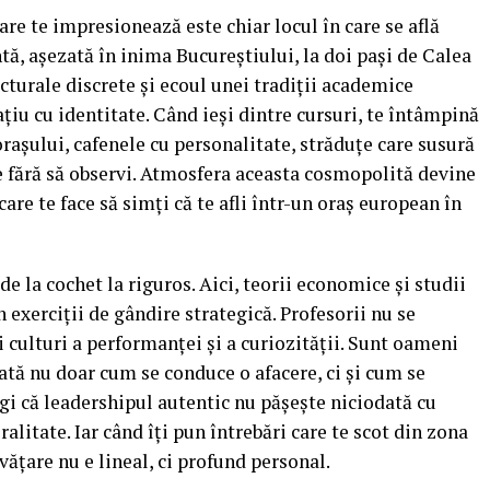
are te impresionează este chiar locul în care se află
ntă, așezată în inima Bucureștiului, la doi pași de Calea
ecturale discrete și ecoul unei tradiții academice
ațiu cu identitate. Când ieși dintre cursuri, te întâmpină
rașului, cafenele cu personalitate, străduțe care susură
rele fără să observi. Atmosfera aceasta cosmopolită devine
care te face să simți că te afli într-un oraș european în
 de la cochet la riguros. Aici, teorii economice și studii
 exerciții de gândire strategică. Profesorii nu se
i culturi a performanței și a curiozității. Sunt oameni
arată nu doar cum se conduce o afacere, ci și cum se
egi că leadershipul autentic nu pășește niciodată cu
alitate. Iar când îți pun întrebări care te scot din zona
vățare nu e lineal, ci profund personal.