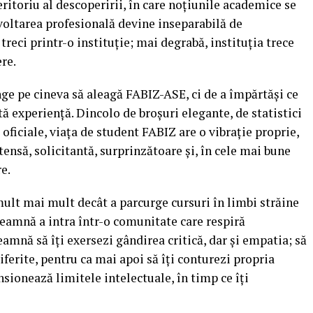
teritoriu al descoperirii, în care noțiunile academice se
zvoltarea profesională devine inseparabilă de
reci printr-o instituție; mai degrabă, instituția trece
re.
nge pe cineva să aleagă FABIZ-ASE, ci de a împărtăși ce
tă experiență. Dincolo de broșuri elegante, de statistici
 oficiale, viața de student FABIZ are o vibrație proprie,
tensă, solicitantă, surprinzătoare și, în cele mai bune
e.
ult mai mult decât a parcurge cursuri în limbi străine
eamnă a intra într-o comunitate care respiră
amnă să îți exersezi gândirea critică, dar și empatia; să
iferite, pentru ca mai apoi să îți conturezi propria
nsionează limitele intelectuale, în timp ce îți