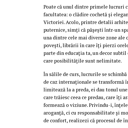
Poate că unul dintre primele lucruri c
facultatea: o clădire cochetă și elega
Victoriei. Acolo, printre detalii arhit
puternice, simți că pășești într-un sp
una dintre cele mai diverse zone ale o
povești, librării în care îți pierzi o
parte din educația ta, un decor subtil 
care posibilitățile sunt nelimitate.
În sălile de curs, lucrurile se schimbă
de caz internaționale se transformă în
limitează la a preda, ei dau tonul une
care trăiesc ceea ce predau, care îți 
formează o viziune. Privindu-i, înțel
aroganță, ci cu responsabilitate și mor
de confort, realizezi că procesul de în