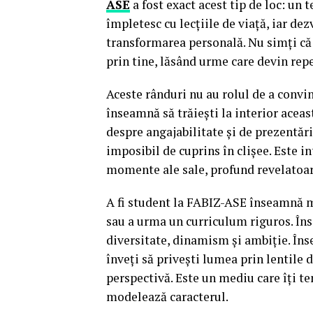
ASE
a fost exact acest tip de loc: un 
împletesc cu lecțiile de viață, iar de
transformarea personală. Nu simți că t
prin tine, lăsând urme care devin repe
Aceste rânduri nu au rolul de a convi
înseamnă să trăiești la interior aceas
despre angajabilitate și de prezentări
imposibil de cuprins în clișee. Este in
momente ale sale, profund revelatoar
A fi student la FABIZ-ASE înseamnă m
sau a urma un curriculum riguros. Îns
diversitate, dinamism și ambiție. Înse
înveți să privești lumea prin lentile d
perspectivă. Este un mediu care îți te
modelează caracterul.