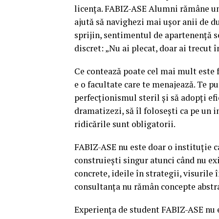
licența. FABIZ-ASE Alumni rămâne un s
ajută să navighezi mai ușor anii de d
sprijin, sentimentul de apartenență se
discret: „Nu ai plecat, doar ai trecut î
Ce contează poate cel mai mult este f
e o facultate care te menajează. Te pun
perfecționismul steril și să adopți efi
dramatizezi, să îl folosești ca pe un in
ridicările sunt obligatorii.
FABIZ-ASE nu este doar o instituție ca
construiești singur atunci când nu ex
concrete, ideile în strategii, visurile 
consultanța nu rămân concepte abstract
Experiența de student FABIZ-ASE nu es