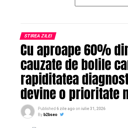
STIREA ZILEI
Cu aproape 60% din
cauzate de bolile c
rapiditatea diagnost
devine o prioritate 
Published
6 zile ago
on
iulie 31, 2026
By
b2bseo