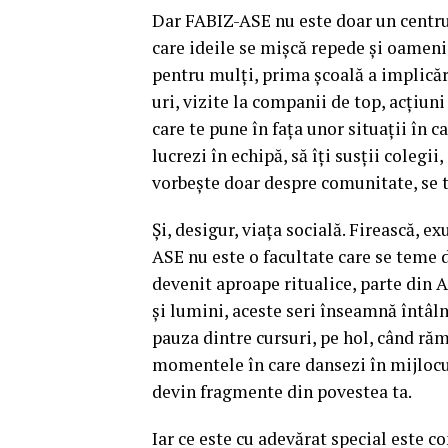
Dar FABIZ-ASE nu este doar un centru
care ideile se mișcă repede și oameni
pentru mulți, prima școală a implică
uri, vizite la companii de top, acțiun
care te pune în fața unor situații în c
lucrezi în echipă, să îți susții colegii,
vorbește doar despre comunitate, se t
Și, desigur, viața socială. Firească,
ASE nu este o facultate care se teme d
devenit aproape ritualice, parte din 
și lumini, aceste seri înseamnă întâlni
pauza dintre cursuri, pe hol, când rămâ
momentele în care dansezi în mijlocul
devin fragmente din povestea ta.
Iar ce este cu adevărat special este c