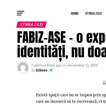
HOME
STIREA ZILEI
STIREA ZILEI
FABIZ-ASE – o ex
identități, nu do
Published
8 luni ago
on
decembrie 12, 2025
By
b2bseo
Există spații care nu se impun prin sp
care nu încearcă să te cucerească, ci 