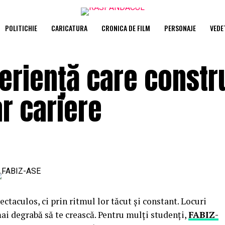
POLITICHIE
CARICATURA
CRONICA DE FILM
PERSONAJE
VEDE
periență care constr
ar cariere
ectaculos, ci prin ritmul lor tăcut și constant. Locuri
mai degrabă să te crească. Pentru mulţi studenţi,
FABIZ-