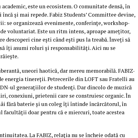
 academic, este un ecosistem. O comunitate densă, în
i încă și mai repede. Fabiz Students’ Committee devine,
rii: se organizează evenimente, conferințe, workshop-
i de voluntariat. Este un ritm intens, aproape amețitor,
are descoperi cine ești când ești pus la treabă. Înveți să
 să îți asumi roluri și responsabilități. Aici nu se
răiește.
 exuberantă, uneori haotică, dar mereu memorabilă. FABIZ-
e energia tinereții. Petrecerile din LOFT sau Fratelli au
ADN-ul generațiilor de studenți. Dar dincolo de muzică
ri, conexiuni, prietenii care se construiesc organic. În
i fără baterie și un coleg îți întinde încărcătorul, în
 facultății doar pentru că e miercuri, toate acestea
ontinuitatea. La FABIZ, relația nu se încheie odată cu