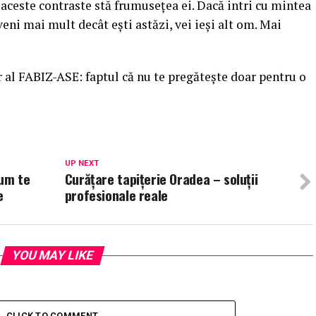
 aceste contraste stă frumusețea ei. Dacă intri cu mintea
veni mai mult decât ești astăzi, vei ieși alt om. Mai
r al FABIZ-ASE: faptul că nu te pregătește doar pentru o
UP NEXT
cum te
Curățare tapițerie Oradea – soluții
e
profesionale reale
YOU MAY LIKE
CLICK TO COMMENT