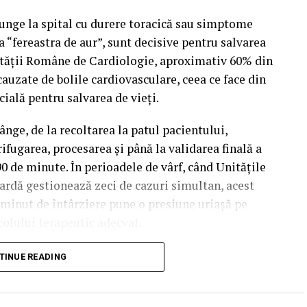
junge la spital cu durere toracică sau simptome
 “fereastra de aur”, sunt decisive pentru salvarea
ietății Române de Cardiologie, aproximativ 60% din
cauzate de bolile cardiovasculare, ceea ce face din
cială pentru salvarea de vieți.
ânge, de la recoltarea la patul pacientului,
rifugarea, procesarea și până la validarea finală a
90 de minute. În perioadele de vârf, când Unitățile
ardă gestionează zeci de cazuri simultan, acest
e minut de întârziere pune o presiune uriașă pe
olului terapeutic adecvat.
rgență și nevoia de decizii
TINUE READING