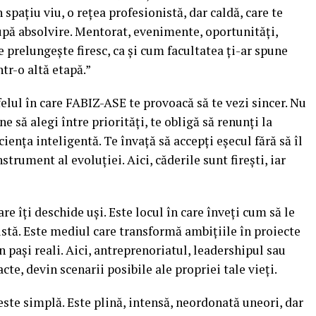
pațiu viu, o rețea profesionistă, dar caldă, care te
upă absolvire. Mentorat, evenimente, oportunități,
 prelungește firesc, ca și cum facultatea ți-ar spune
ntr-o altă etapă.”
elul în care FABIZ-ASE te provoacă să te vezi sincer. Nu
e să alegi între priorități, te obligă să renunți la
ciența inteligentă. Te învață să accepți eșecul fără să îl
strument al evoluției. Aici, căderile sunt firești, iar
re îți deschide uși. Este locul în care înveți cum să le
istă. Este mediul care transformă ambițiile în proiecte
în pași reali. Aici, antreprenoriatul, leadershipul sau
e, devin scenarii posibile ale propriei tale vieți.
te simplă. Este plină, intensă, neordonată uneori, dar