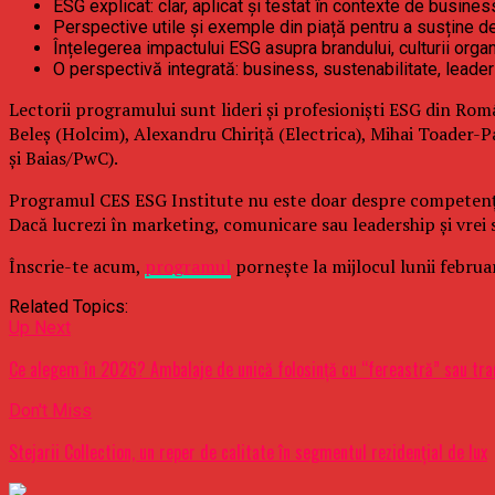
ESG explicat: clar, aplicat și testat în contexte de busines
Perspective utile și exemple din piață pentru a susține de
Înțelegerea impactului ESG asupra brandului, culturii organi
O perspectivă integrată: business, sustenabilitate, leade
Lectorii programului sunt lideri și profesioniști ESG din Rom
Beleș (Holcim), Alexandru Chiriță (Electrica), Mihai Toade
și Baias/PwC).
Programul CES ESG Institute nu este doar despre competențe 
Dacă lucrezi în marketing, comunicare sau leadership și vrei s
Înscrie-te acum,
programul
pornește la mijlocul lunii februa
Related Topics:
Up Next
Ce alegem în 2026? Ambalaje de unică folosinţă cu “fereastră” sau tr
Don't Miss
Stejarii Collection, un reper de calitate în segmentul rezidențial de lux