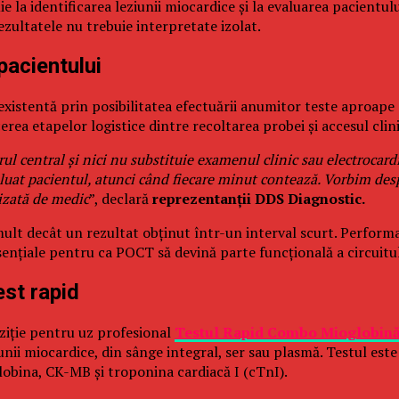
ie la identificarea leziunii miocardice și la evaluarea pacientu
ezultatele nu trebuie interpretate izolat.
pacientului
stentă prin posibilitatea efectuării anumitor teste aproape d
erea etapelor logistice dintre recoltarea probei și accesul clini
l central și nici nu substituie examenul clinic sau electrocard
luat pacientul, atunci când fiecare minut contează. Vorbim desp
lizată de medic
”, declară
reprezentanții DDS Diagnostic.
lt decât un rezultat obținut într-un interval scurt. Performanța
esențiale pentru ca POCT să devină parte funcțională a circuitu
est rapid
ziție pentru uz profesional
Testul Rapid Combo Mioglobin
iunii miocardice, din sânge integral, ser sau plasmă. Testul es
lobina, CK-MB și troponina cardiacă I (cTnI).