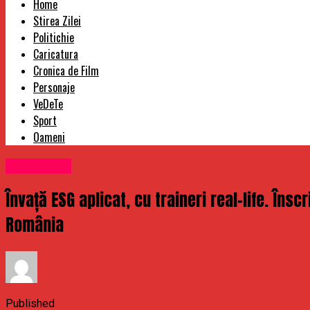
Home
Stirea Zilei
Politichie
Caricatura
Cronica de Film
Personaje
VeDeTe
Sport
Oameni
Stirea Zilei
Învață ESG aplicat, cu traineri real-life. Îns
România
Published