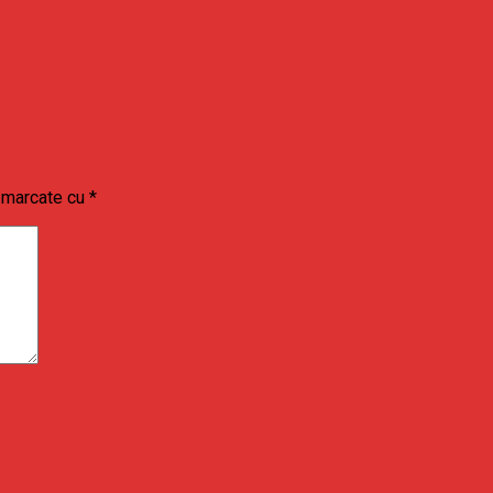
t marcate cu
*