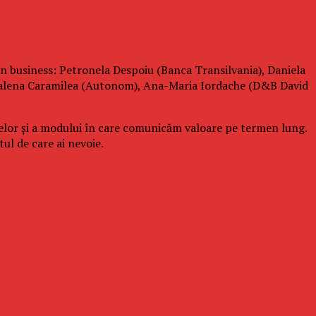
 în business: Petronela Despoiu (Banca Transilvania), Daniela
agdalena Caramilea (Autonom), Ana-Maria Iordache (D&B David
elor și a modului în care comunicăm valoare pe termen lung.
ul de care ai nevoie.