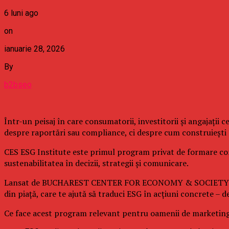
6 luni ago
on
ianuarie 28, 2026
By
b2bseo
Într-un peisaj în care consumatorii, investitorii și angajații
despre raportări sau compliance, ci despre cum construiești î
CES ESG Institute este primul program privat de formare cor
sustenabilitatea în decizii, strategii și comunicare.
Lansat de BUCHAREST CENTER FOR ECONOMY & SOCIETY (CES Bu
din piață, care te ajută să traduci ESG în acțiuni concrete – d
Ce face acest program relevant pentru oamenii de marketin