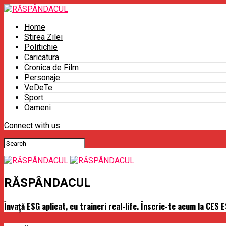
Home
Stirea Zilei
Politichie
Caricatura
Cronica de Film
Personaje
VeDeTe
Sport
Oameni
Connect with us
RĂSPÂNDACUL
Învață ESG aplicat, cu traineri real-life. Înscrie-te acum la CE