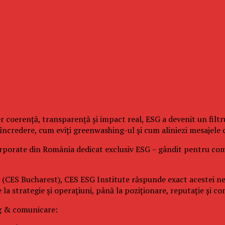
 cer coerență, transparență și impact real, ESG a devenit un fil
ncredere, cum eviți greenwashing-ul și cum aliniezi mesajele c
porate din România dedicat exclusiv ESG – gândit pentru compa
charest), CES ESG Institute răspunde exact acestei nevoi: 
e la strategie și operațiuni, până la poziționare, reputație și 
g & comunicare: