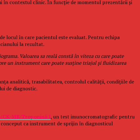
lui în contextul clinic. În funcție de momentul prezentării și
e locul în care pacientul este evaluat. Pentru echipa
cianului la rezultat.
iograma. Valoarea sa reală constă în viteza cu care poate
re un instrument care poate susține triajul și fluidizarea
 analitică, trasabilitatea, controlul calității, condițiile de
lui de diagnostic.
ă/CK-MB/Troponină I
, un test imunocromatografic pentru
te conceput ca instrument de sprijin în diagnosticul