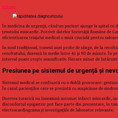
b2bseo
În medicina de urgență, când un pacient ajunge la spital cu 
țesutului miocardic. Potrivit datelor Societății Române de Ca
eficientizarea triajului medical o miză crucială pentru salvarea
În mod tradițional, traseul unei probe de sânge, de la recolta
rezultatului, durează în medie între 45 și 90 de minute. În pe
interval poate crește semnificativ. Fiecare minut de întârzie
Presiunea pe sistemul de urgență și nevo
Sistemul medical se confruntă cu o dublă provocare: gestionar
În cazul pacienților care se prezintă cu suspiciune de sindro
Durerea toracică nu înseamnă automat infarct miocardic, iar i
disconfortul epigastric pot face parte din prezentare, în tim
electrocardiograma și investigațiile de laborator relevante.