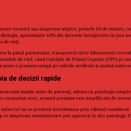
durere toracică sau simptome atipice, primele 60 de minute, cu
rdiologie, aproximativ 60% din decesele înregistrate în țara no
 de vieți.
rea la patul pacientului, transportul către laboratorul central,
rioadele de vârf, când Unitățile de Primiri Urgențe (UPU) și ca
re pune o presiune uriașă pe cadrele medicale și amână inițiere
ia de decizii rapide
ea unui număr mare de pacienți, adesea cu patologii complexe, 
m coronarian acut, această presiune este amplificată de necesit
nfarctul nu se prezintă întotdeauna prin tabloul considerat cla
p ce simptome asemănătoare pot apărea și în alte patologii. Din