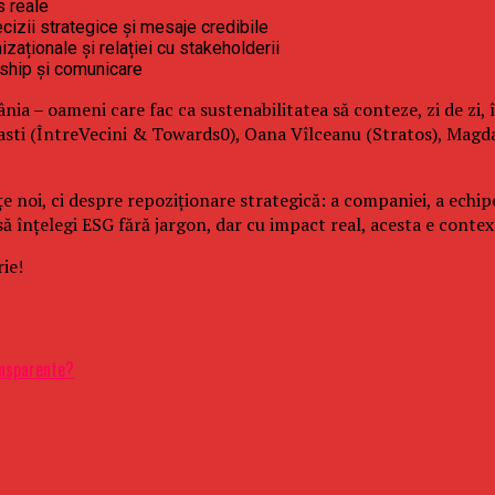
s reale
cizii strategice și mesaje credibile
zaționale și relației cu stakeholderii
rship și comunicare
ânia – oameni care fac ca sustenabilitatea să conteze, zi de zi,
r-Pasti (ÎntreVecini & Towards0), Oana Vîlceanu (Stratos), M
noi, ci despre repoziționare strategică: a companiei, a echip
ă înțelegi ESG fără jargon, dar cu impact real, acesta e context
rie!
ansparente?