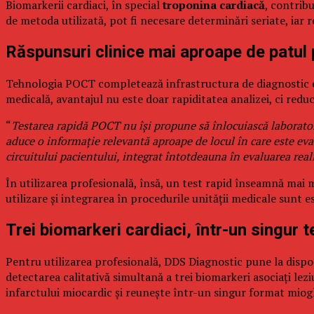
Biomarkerii cardiaci, în special
troponina cardiacă
, contribu
de metoda utilizată, pot fi necesare determinări seriate, iar r
Răspunsuri clinice mai aproape de patul 
Tehnologia POCT completează infrastructura de diagnostic exi
medicală, avantajul nu este doar rapiditatea analizei, ci reduc
“
Testarea rapidă POCT nu își propune să înlocuiască laboratoru
aduce o informație relevantă aproape de locul în care este eva
circuitului pacientului, integrat întotdeauna în evaluarea rea
În utilizarea profesională, însă, un test rapid înseamnă mai mu
utilizare și integrarea în procedurile unității medicale sunt 
Trei biomarkeri cardiaci, într-un singur t
Pentru utilizarea profesională, DDS Diagnostic pune la dispo
detectarea calitativă simultană a trei biomarkeri asociați lez
infarctului miocardic și reunește într-un singur format miog