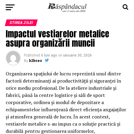
STIREA ZILEI
Impactul vestiarelor metalice
asupra organizării muncii
Published
6 luni ago
on
ianuarie 30, 2026
By
b2bseo
Organizarea spațiului de lucru reprezintă unul dintre
factorii determinanți ai productivității și siguranței în
orice mediu profesional. De la ateliere industriale și
fabrici, până la centre logistice și săli de sport
corporative, ordinea și modul de depozitare a
echipamentelor influențează direct eficiența angajaților
și atmosfera generală de lucru. În acest context,
vestiarele metalice s-au impus ca o soluție practică și
durabilă pentru gestionarea uniformelor,