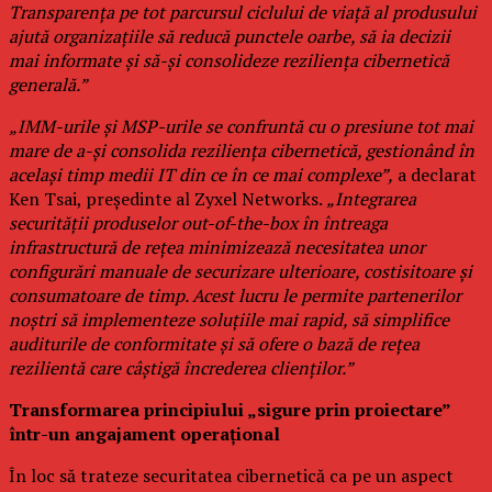
Transparența pe tot parcursul ciclului de viață al produsului
ajută organizațiile să reducă punctele oarbe, să ia decizii
mai informate și să-și consolideze reziliența cibernetică
generală.”
„IMM-urile și MSP-urile se confruntă cu o presiune tot mai
mare de a-și consolida reziliența cibernetică, gestionând în
același timp medii IT din ce în ce mai complexe”,
a declarat
Ken Tsai, președinte al Zyxel Networks.
„Integrarea
securității produselor out-of-the-box în întreaga
infrastructură de rețea minimizează necesitatea unor
configurări manuale de securizare ulterioare, costisitoare și
consumatoare de timp. Acest lucru le permite partenerilor
noștri să implementeze soluțiile mai rapid, să simplifice
auditurile de conformitate și să ofere o bază de rețea
rezilientă care câștigă încrederea clienților.”
Transformarea principiului „sigure prin proiectare”
într-un angajament operațional
În loc să trateze securitatea cibernetică ca pe un aspect