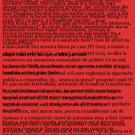
facut o ,,vraja„ si ,,focus-pocus„! Comisarul de Severin
instalatii vizuale, electronica, punk si o energie care
ajunge comandantul politiei gorjene . Da! Ati citit bine din
transforma fiecare noapte intr-un performance colectiv,
nou! Draghiea Decebal este un barbat casatorit, tata a doi
cu referinte la locuri legendare precum Madam Wong’s si
copii. Deci ca atare, a considerat necesar ,, sa se
Hong Kong Cafe. Aici ii veti gasi pe britanicii The Molotovs,
descotoroseasca” de cel de-al treilea ,amenintandu-ma sa
punkistele coreene Sailor Honeymoon, precum si
recurg la intreruperea de sarcina cat mai repede! Nu a
reprezentanti ai scenei alternative locale, Getchoo si
contat siguranta vietii si a sanatatii mele! Cum de altfel nu
Armand Popa.
a mai contat nici aceasta fiinta pe care IPJ Gorj, a numit-o
,,bastardul sefului”! Ce ,,noroc” pe judetul Gorj, sa aiba la
Dupa concerte incepe o alta poveste
conducere un asemenea comandant de politie! Ce sa mai
La Summer Well, experienta nu se opreste cand se sting
spunem de barbatii violenti, ce isi agreseaza sotiile si copiii,
luminile scenei principale.
cand insasi Draghiea Decebal-cel care vegheaza la siguranta
publica a cetatenilor, isi ,, arunca la gunoi” propriul copil !?!
Pe parcursul festivalului, activarile de brand se transforma
in spatii culturale si sociale, iar petrecerile curatoriate
Nu , nu discutam despre un monstru! Discutam despre
special pentru editia aniversara extind experienta pana
inspectorul sef al IPJ Gorj –Draghiea Decebal! Nu as
tarziu in noapte — precum seria de afterparty-uri gazduite
ingaduii nimanui sa il denigreze sau sa il trateze
de glo™.
necuvincios, nici macar mie, pentru ca indiferent cat de
inuman s-a comportat vizavi de persoana mea, a fost totusi
Muzica, instalatii vizuale, performance-uri si interventii
barbatul pe care l-am iubit si apreciat! Chiar daca acesta
artistice creeaza in fiecare seara un nou context de
ma umilit, agresat ,amenintat si terorizat! Nu as putea sa il
intalnire si explorare, intr-un playground urban in care