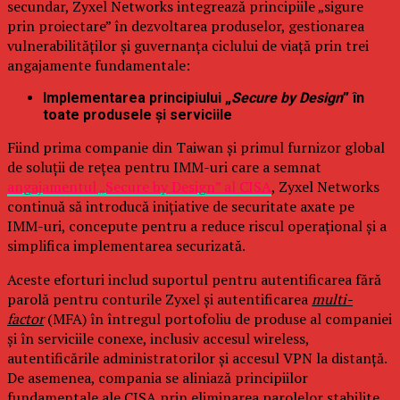
secundar, Zyxel Networks integrează principiile „sigure
prin proiectare” în dezvoltarea produselor, gestionarea
vulnerabilităților și guvernanța ciclului de viață prin trei
angajamente fundamentale:
Implementarea principiului „
Secure by Design
” în
toate produsele și serviciile
Fiind prima companie din Taiwan și primul furnizor global
de soluții de rețea pentru IMM-uri care a semnat
angajamentul „Secure by Design” al CISA
, Zyxel Networks
continuă să introducă inițiative de securitate axate pe
IMM-uri, concepute pentru a reduce riscul operațional și a
simplifica implementarea securizată.
Aceste eforturi includ suportul pentru autentificarea fără
parolă pentru conturile Zyxel și autentificarea
multi-
factor
(MFA) în întregul portofoliu de produse al companiei
și în serviciile conexe, inclusiv accesul wireless,
autentificările administratorilor și accesul VPN la distanță.
De asemenea, compania se aliniază principiilor
fundamentale ale CISA prin eliminarea parolelor stabilite