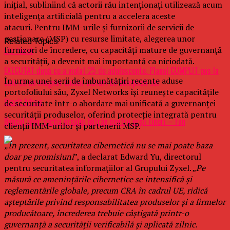
inițial, subliniind că actorii rău intenționați utilizează acum
inteligența artificială pentru a accelera aceste
atacuri. Pentru IMM-urile și furnizorii de servicii de
gestionare (MSP) cu resurse limitate, alegerea unor
Related Topics:
furnizori de încredere, cu capacități mature de guvernanță
Up Next
a securității, a devenit mai importantă ca niciodată.
EXECUTAT după ce a violat 25 de adolescente. Planul CUMPLIT pus la
În urma unei serii de îmbunătățiri recente aduse
cale de un magnat chinez alături de complicii săi
portofoliului său, Zyxel Networks își reunește capacitățile
Don't Miss
de securitate într-o abordare mai unificată a guvernanței
securității produselor, oferind protecție integrată pentru
Bancul zilei: Lecția ursului bătrân pentru urșii tineri – Fun
clienții IMM-urilor și partenerii MSP.
„În prezent, securitatea cibernetică nu se mai poate baza
doar pe promisiuni
”, a declarat Edward Yu, directorul
pentru securitatea informațiilor al Grupului Zyxel. „
Pe
măsură ce amenințările cibernetice se intensifică și
reglementările globale, precum CRA în cadrul UE, ridică
așteptările privind responsabilitatea produselor și a firmelor
producătoare, încrederea trebuie câștigată printr-o
guvernanță a securității verificabilă și aplicată zilnic.