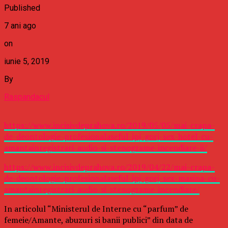
Published
7 ani ago
on
iunie 5, 2019
By
Raspandacul
https://www.incisivdeprahova.ro/2019/05/05/mai-crapa-
de-deontologie-profesionalaseful-ipj-gorj-sex-hotel-cu-
amantainregistrari-audio-si-stenograme-incendiare-ii/
https://www.incisivdeprahova.ro/2019/04/22/mai-crapa-
de-deontologie-profesionalaseful-ipj-gorj-sex-masina-cu-
amantainregistrari-audio-si-stenograme-incendiare/
In articolul “Ministerul de Interne cu “parfum” de
femeie/Amante, abuzuri si banii publici” din data de