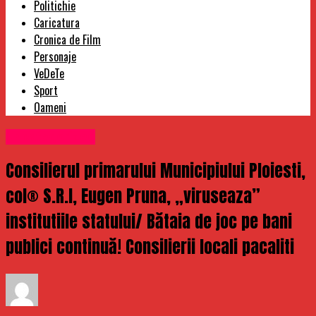
Politichie
Caricatura
Cronica de Film
Personaje
VeDeTe
Sport
Oameni
Uncategorized
Consilierul primarului Municipiului Ploiesti,
col® S.R.I, Eugen Pruna, „viruseaza”
institutiile statului/ Bătaia de joc pe bani
publici continuă! Consilierii locali pacaliti