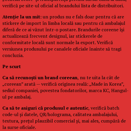
verifică pe site-ul oficial al brandului lista de distribuitori.
Atenție la un mit:
un produs nu e fals doar pentru că are
stickere de import în limba locală sau pentru că ambalajul
diferă de ce ai văzut într-o postare. Brandurile coreene își
actualizează frecvent designul, iar stickerele de
conformitate locală sunt normale la export. Verifică
versiunea produsului pe canalele oficiale înainte să tragi
concluzia.
Pe scurt
Ca să recunoști un brand coreean
, nu te uita la cât de
„coreean” arată — verifică originea reală: „Made in Korea”,
sediul companiei, povestea fondatorilor, marca KC, Hangul-
ul pe ambalaj.
Ca să te asiguri că produsul e autentic
, verifică batch
code-ul și datele, QR/holograma, calitatea ambalajului,
textura, prețul plauzibil comercial și, mai ales, cumpără de
la surse oficiale.