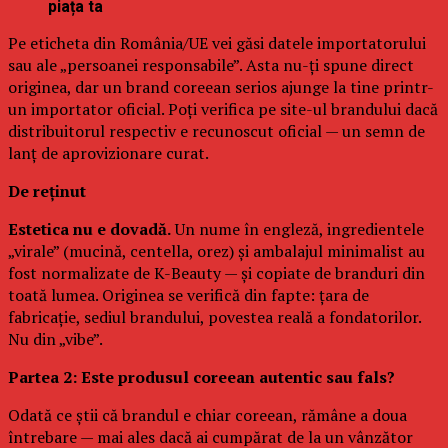
piața ta
Pe eticheta din România/UE vei găsi datele importatorului
sau ale „persoanei responsabile”. Asta nu-ți spune direct
originea, dar un brand coreean serios ajunge la tine printr-
un importator oficial. Poți verifica pe site-ul brandului dacă
distribuitorul respectiv e recunoscut oficial — un semn de
lanț de aprovizionare curat.
De reținut
Estetica nu e dovadă.
Un nume în engleză, ingredientele
„virale” (mucină, centella, orez) și ambalajul minimalist au
fost normalizate de K-Beauty — și copiate de branduri din
toată lumea. Originea se verifică din fapte: țara de
fabricație, sediul brandului, povestea reală a fondatorilor.
Nu din „vibe”.
Partea 2: Este produsul coreean autentic sau fals?
Odată ce știi că brandul e chiar coreean, rămâne a doua
întrebare — mai ales dacă ai cumpărat de la un vânzător