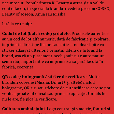
necunoscut. Popularitatea K-Beauty a atras și un val de
contrafaceri, în special la branduri-vedetă precum COSRX,
Beauty of Joseon, Anua sau Missha.
Iată la ce te uiți:
Codul de lot (batch code) și datele.
Produsele autentice
au un cod de lot alfanumeric, dată de fabricație și expirare,
imprimate direct pe flacon sau cutie — nu doar lipite ca
sticker adăugat ulterior. Formatul diferă de la brand la
brand, așa că un plasament neobișnuit nu e automat un
semn rău; important e ca imprimarea să pară făcută în
fabrică, coerentă.
QR code / hologramă / sticker de verificare.
Multe
branduri coreene (Missha, Dr.Jart+ și altele) includ
holograme, QR-uri sau stickere de autentificare care se pot
verifica pe site-ul oficial sau printr-o aplicație. Un fals fie
nu le are, fie pică la verificare.
Calitatea ambalajului.
Logo centrat și simetric, fonturi și