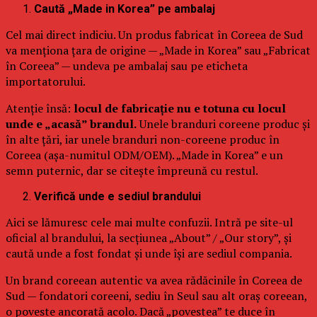
Caută „Made in Korea” pe ambalaj
Cel mai direct indiciu. Un produs fabricat în Coreea de Sud
va menționa țara de origine — „Made in Korea” sau „Fabricat
în Coreea” — undeva pe ambalaj sau pe eticheta
importatorului.
Atenție însă:
locul de fabricație nu e totuna cu locul
unde e „acasă” brandul.
Unele branduri coreene produc și
în alte țări, iar unele branduri non-coreene produc în
Coreea (așa-numitul ODM/OEM). „Made in Korea” e un
semn puternic, dar se citește împreună cu restul.
Verifică unde e sediul brandului
Aici se lămuresc cele mai multe confuzii. Intră pe site-ul
oficial al brandului, la secțiunea „About” / „Our story”, și
caută unde a fost fondat și unde își are sediul compania.
Un brand coreean autentic va avea rădăcinile în Coreea de
Sud — fondatori coreeni, sediu în Seul sau alt oraș coreean,
o poveste ancorată acolo. Dacă „povestea” te duce în