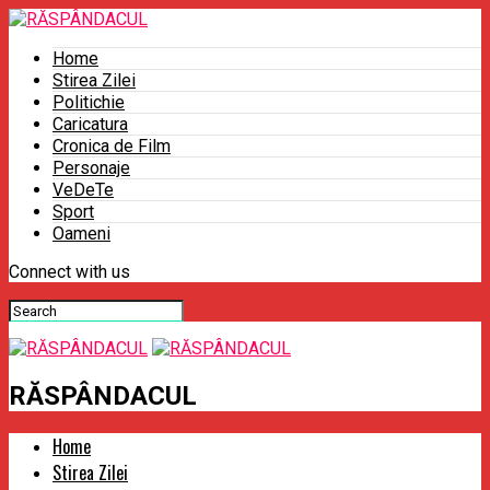
Home
Stirea Zilei
Politichie
Caricatura
Cronica de Film
Personaje
VeDeTe
Sport
Oameni
Connect with us
RĂSPÂNDACUL
Home
Stirea Zilei