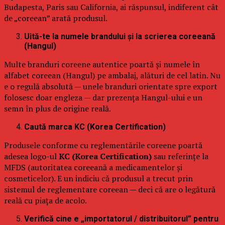
Budapesta, Paris sau California, ai răspunsul, indiferent cât
de „coreean” arată produsul.
Uită-te la numele brandului și la scrierea coreeană
(Hangul)
Multe branduri coreene autentice poartă și numele în
alfabet coreean (Hangul) pe ambalaj, alături de cel latin. Nu
e o regulă absolută — unele branduri orientate spre export
folosesc doar engleza — dar prezența Hangul-ului e un
semn în plus de origine reală.
Caută marca KC (Korea Certification)
Produsele conforme cu reglementările coreene poartă
adesea logo-ul
KC (Korea Certification)
sau referințe la
MFDS (autoritatea coreeană a medicamentelor și
cosmeticelor). E un indiciu că produsul a trecut prin
sistemul de reglementare coreean — deci că are o legătură
reală cu piața de acolo.
Verifică cine e „importatorul / distribuitorul” pentru