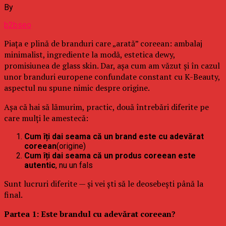
By
b2bseo
Piața e plină de branduri care „arată” coreean: ambalaj
minimalist, ingrediente la modă, estetica dewy,
promisiunea de glass skin. Dar, așa cum am văzut și în cazul
unor branduri europene confundate constant cu K-Beauty,
aspectul nu spune nimic despre origine.
Așa că hai să lămurim, practic, două întrebări diferite pe
care mulți le amestecă:
Cum îți dai seama că un brand este cu adevărat
coreean
(origine)
Cum îți dai seama că un produs coreean este
autentic
, nu un fals
Sunt lucruri diferite — și vei ști să le deosebești până la
final.
Partea 1: Este brandul cu adevărat coreean?