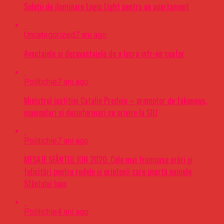
Soluții de iluminare Logic Light pentru un apartament
Uncategorized
7 ani ago
Avantajele si dezavantajele de a lucra intr-un coafor
Politichie
7 ani ago
Ministrul justitiei Catalin Predoiu – promotor de fakenews,
manipulari si dezinformari cu privire la SIIJ
Politichie
7 ani ago
MESAJE SFÂNTUL ION 2020. Cele mai frumoase urări şi
felicitări pentru rudele şi prietenii care poartă numele
Sfântului Ioan
Politichie
4 ani ago