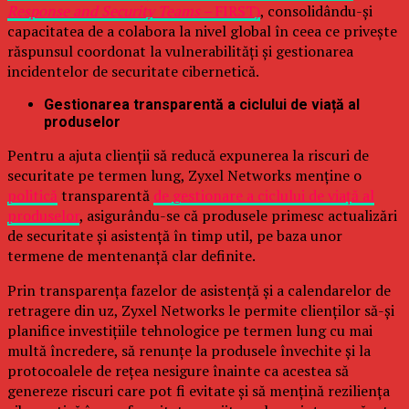
Response and Security Teams –
FIRST)
, consolidându-și
capacitatea de a colabora la nivel global în ceea ce privește
răspunsul coordonat la vulnerabilități și gestionarea
incidentelor de securitate cibernetică.
Gestionarea transparentă a ciclului de viață al
produselor
Pentru a ajuta clienții să reducă expunerea la riscuri de
securitate pe termen lung, Zyxel Networks menține o
politică
transparentă
de gestionare a ciclului de viață al
produselor
, asigurându-se că produsele primesc actualizări
de securitate și asistență în timp util, pe baza unor
termene de mentenanță clar definite.
Prin transparența fazelor de asistență și a calendarelor de
retragere din uz, Zyxel Networks le permite clienților să-și
planifice investițiile tehnologice pe termen lung cu mai
multă încredere, să renunțe la produsele învechite și la
protocoalele de rețea nesigure înainte ca acestea să
genereze riscuri care pot fi evitate și să mențină reziliența