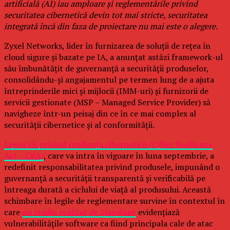
artificială (AI) iau amploare și reglementările privind
securitatea cibernetică devin tot mai stricte, securitatea
integrată încă din faza de proiectare nu mai este o alegere.
Zyxel Networks, lider în furnizarea de soluții de rețea în
cloud sigure și bazate pe IA, a anunțat astăzi framework-ul
său îmbunătățit de guvernanță a securității produselor,
consolidându-și angajamentul pe termen lung de a ajuta
întreprinderile mici și mijlocii (IMM-uri) și furnizorii de
servicii gestionate (MSP – Managed Service Provider) să
navigheze într-un peisaj din ce în ce mai complex al
securității cibernetice și al conformității.
Legea UE privind reziliența cibernetică (Cyber Resilience
Act – CRA)
, care va intra în vigoare în luna septembrie, a
redefinit responsabilitatea privind produsele, impunând o
guvernanță a securității transparentă și verificabilă pe
întreaga durată a ciclului de viață al produsului. Această
schimbare în legile de reglementare survine în contextul în
care
un studiu realizat de Mandiant
evidențiază
vulnerabilitățile software ca fiind principala cale de atac