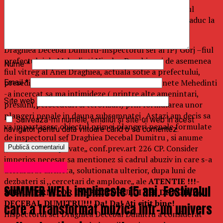
“Subsemnata Dalimon Georgiana Elviruta, in temeiul
prev.art.30 CCR privind libertatea de exprimare, va aduc la
cunostinta urmatoarele:
Draghiea Decebal Dumitru-inspectorul sef al IPJ Gorj –fiul
prefectului de Mehedinti Nicolae Draghiea si de asemenea
Nume
*
fiul vitreg al Anei Draghiea, actuala sotie a prefectului,
presedinta a Autoritatii Electorale Permanenete Mehedinti
Email
*
-a incercat sa ma intimideze ( printre alte amenintari,
Site web
presiuni,persecutari si terorizari) prin formularea unor
plangeri penale in dauna subsemnatei . Astazi am decis sa
Salvează-mi numele, emailul și site-ul web în acest
va impartasesc obiectul primei plangeri penale formulate
navigator pentru data viitoare când o să comentez.
de inspectorul sef Draghiea Decebal Dumitru , si anume
,,violarea vietii private„ conf.prev.art 226 CP. Consider
imperios necesar sa mentionez si cadrul abuziv in care s-a
Uncategorized
desfasurat ancheta, solutionata ulterior, dupa luni de
dezbateri si ,,cercetari de amploare„ ale
ATENTIE !!!-
SUMMER WELL implineste 15 ani. Festivalul
SUBALTERNILOR INSPECTORULUI SEF DRAGHIEA
DECEBAL DUMITRU!!! Da! Da! Ati citit bine!
care a transformat muzica intr-un univers
Inspectorul sef Draghiea Decebal Dumitru a considerat