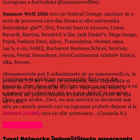
Instagram a festivalului @summerwellfest.
Summer Well 2026
este un festival Orange, sustinut de o
serie de parteneri care dau forma si vibe universului
festivalului: glo™, ING, Peroni Nastro Azzurro, Ursus,
Bacardi, Martini, Hendrick’s Gin, Jack Daniel’s, Mega Image,
Pepsi, Fashion Days, alpro, Transalpina, vitamin aqua,
Lay’s, e-on, FABIZ, Bucharest Business School, biciclop,
syoss, Persil, Sensodyne, InterContinental Athénée Palace,
alka, Secom.
Abonamentele pot fi achizitionate de pe summerwell.ro, la
Continuam sa publicam conversatiile dintre cei doi
pretul de 513 lei + taxe. De asemenea, sunt disponibile si
amorezi, chiar daca seful IPJ Gorj minte cu nerusinare ca nu
bilete de o zi la pretul de 351 lei + taxe pentru vineri si
a mancat nici usturoi si nici nu a pus „botul” la savarina.
sambata, iar pentru duminica costul biletului este de 426
Chiar avem probe…Deci, nu mai mintityi in declaratii mai
lei + taxe.
ales pe cauzele penale caci va ingroapa probele depuse si la
Continue Reading
instanta pe civil, este un sfat prietenesc…(Cerasela N.).
Uncategorized