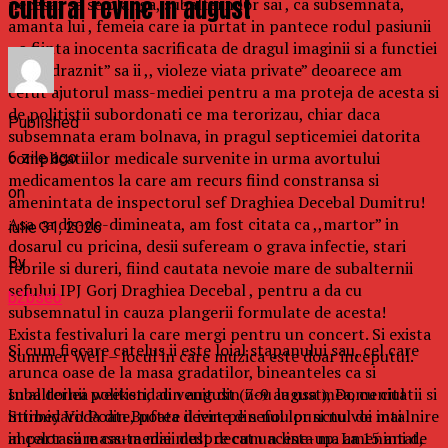
cultural revine in august
necesar sa se planga, subalternilor sai , ca subsemnata,
amanta lui , femeia care ia purtat in pantece rodul pasiunii
–o fiinta inocenta sacrificata de dragul imaginii si a functiei
, a ,,indraznit” sa ii ,, violeze viata private” deoarece am
cerut ajutorul mass-mediei pentru a ma proteja de acesta si
de politistii subordonati ce ma terorizau, chiar daca
Published
subsemnata eram bolnava, in pragul septicemiei datorita
complicatiilor medicale survenite in urma avortului
6 zile ago
medicamentos la care am recurs fiind constransa si
on
amenintata de inspectorul sef Draghiea Decebal Dumitru!
Asa ca dis-de-dimineata, am fost citata ca ,,martor” in
iulie 31, 2026
dosarul cu pricina, desii sufeream o grava infectie, stari
By
febrile si dureri, fiind cautata nevoie mare de subalternii
sefului IPJ Gorj Draghiea Decebal , pentru a da cu
b2bseo
subsemnatul in cauza plangerii formulate de acesta!
Exista festivaluri la care mergi pentru un concert. Si exista
Si cum fiecare catelus ii este loial stapanului sau, cel care
Summer Well – locul in care muzica este doar inceputul.
arunca oase de la masa gradatilor, bineanteles ca si
In al doilea weekend din august (7-9 august), Domeniul
subalternii politisti, au venit din nou la usa mea, cu citatii si
Stirbey Voda din Buftea devine din nou punctul de intalnire
intimidari! Poate, poate il iert pe seful lor si nu voi mai
al celor care cauta mai mult decat un line-up. La 15 ani de
impartasii mass-mediei despre cum acesta ma amenintat,