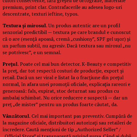
culori consecvente, fără greșeli de ortografie, materiale
premium, print clar. Contrafacerile au adesea logo-uri
descentrate, texturi ieftine, typos.
Textura și mirosul.
Un produs autentic are un profil
senzorial predictibil — textura pe care brandul e cunoscut
că o are (esență apoasă, cremă „cushiony”, SPF gel ușor) și
un parfum subtil, nu agresiv. Dacă textura sau mirosul „nu
se potrivesc”, e un semnal.
Prețul.
Poate cel mai bun detector. K-Beauty e competitiv
la preț, dar tot respectă costuri de producție, export și
retail. Dacă un ser viral e listat la o fracțiune din prețul
normal, în afara unei promoții oficiale, explicația rareori e
generoasă: fals, expirat, stoc deturnat sau produs cu
ambalaj schimbat. Nu orice reducere e suspectă — dar un
preț „de mister” pentru un produs foarte căutat, da.
Vânzătorul.
Cel mai important pas preventiv. Cumpără de
la magazine oficiale, distribuitori autorizați sau retaileri de
încredere. Caută mențiuni de tip „Authorized Seller” /
„Official Store” și transparență privind sursa. Când ai dubii,