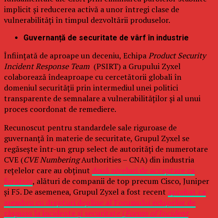
implicit și reducerea activă a unor întregi clase de
vulnerabilități în timpul dezvoltării produselor.
Guvernanță de securitate de vârf în industrie
Înființată de aproape un deceniu, Echipa
Product Security
Incident Response Team
(PSIRT) a Grupului Zyxel
colaborează îndeaproape cu cercetătorii globali în
domeniul securității prin intermediul unei politici
transparente de semnalare a vulnerabilităților și al unui
proces coordonat de remediere.
Recunoscut pentru standardele sale riguroase de
guvernanță în materie de securitate, Grupul Zyxel se
regăsește într-un grup select de autorități de numerotare
CVE (
CVE Numbering
Authorities – CNA) din industria
rețelelor care au obținut
două niveluri de acceptare ca
furnizor
, alături de companii de top precum Cisco, Juniper
și F5. De asemenea, Grupul Zyxel a fost recent
aprobat ca
membru cu drepturi depline al Forumului echipelor de
răspuns la incidente și securitate (
Forum of Incident