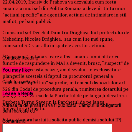
22.04.2019, Incisiv de Prahova va dezvaluia cum fosta
amanta a unui sef din Politia Romana a devenit tinta unor
“actiuni specific” ale agentilor, actiuni de intimidare in stil
mafiot, pe bani publici.
Comisarul șef Decebal Dumitru Drăghiea, fiul prefectului de
Mehedinți Nicolae Drăghiea, sau cum i se mai spune,
comisarul 3D s-ar afla in spatele acestor actiuni.
“Georgiana”, o tanara care a fost amanta unui ofiter cu
Continue Reading
functie de raspundere in MAI a devenit, brusc, “suspect” de
serviciu. Cu aceasta ocazie, am dezvaluit in exclusivitate
You may like
plangerile acesteia si faptul ca procurorul general a
Click to comment
considerat “oportun” sa probe, in temeiul dispozitiilor art
326 din Codul de procedura penala, trimiterea dosarului pe
Leave a Reply
plangerea acesteia de la Parchetul de pe langa Judecatoria
Drobeta Turnu Severin la Parchetul de pe langa
Adresa ta de email nu va fi publicată.
Câmpurile obligatorii
Judecatoria Oravita.
sunt marcate cu
*
Iata ca tanara hartuita solicita public demisia sefului IPJ
Comentariu
*
Gorj: