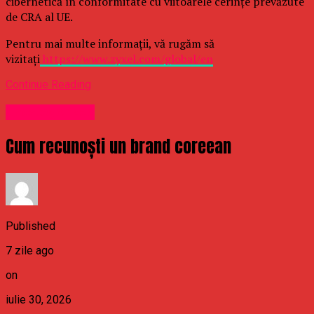
cibernetică în conformitate cu viitoarele cerințe prevăzute
de CRA al UE.
Pentru mai multe informații, vă rugăm să
vizitați
https://www.zyxel.com/global/en
Continue Reading
Uncategorized
Cum recunoști un brand coreean
Published
7 zile ago
on
iulie 30, 2026