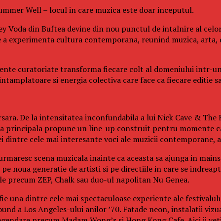
 Summer Well – locul in care muzica este doar inceputul.
y Voda din Buftea devine din nou punctul de intalnire al celor
e a experimenta cultura contemporana, reunind muzica, arta, 
eriente curatoriate transforma fiecare colt al domeniului intr-u
tamplatoare si energia colectiva care face ca fiecare editie sa 
sara. De la intensitatea inconfundabila a lui Nick Cave & The B
cena principala propune un line-up construit pentru momente ca
dintre cele mai interesante voci ale muzicii contemporane, ac
 urmaresc scena muzicala inainte ca aceasta sa ajunga in mainst
e noua generatie de artisti si pe directiile in care se indreapt
cale precum ZEP, Chalk sau duo-ul napolitan Nu Genea.
fie una dintre cele mai spectaculoase experiente ale festivalul
und a Los Angeles-ului anilor ’70. Fatade neon, instalatii vizu
legendare precum Madam Wong’s si Hong Kong Cafe. Aici ii veti 