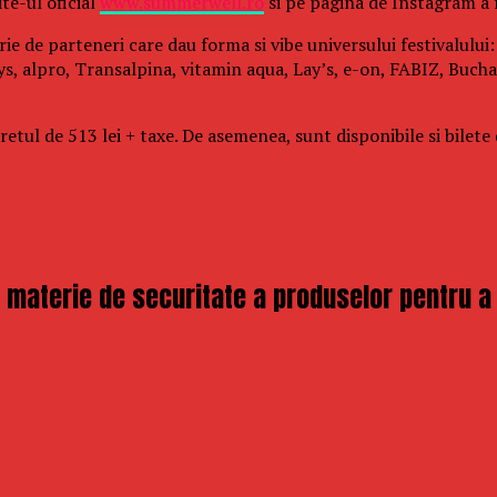
te-ul oficial
www.summerwell.ro
si pe pagina de Instagram a
rie de parteneri care dau forma si vibe universului festivalulu
s, alpro, Transalpina, vitamin aqua, Lay’s, e-on, FABIZ, Buchar
ul de 513 lei + taxe. De asemenea, sunt disponibile si bilete de
aterie de securitate a produselor pentru a pr