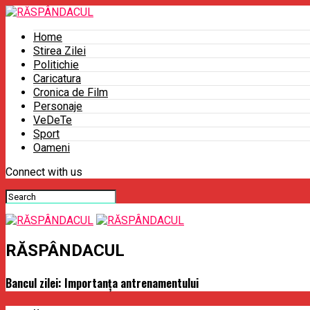
Home
Stirea Zilei
Politichie
Caricatura
Cronica de Film
Personaje
VeDeTe
Sport
Oameni
Connect with us
RĂSPÂNDACUL
​Bancul zilei: Importanța antrenamentului