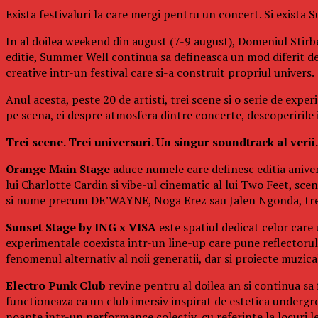
Exista festivaluri la care mergi pentru un concert. Si exista
In al doilea weekend din august (7-9 august), Domeniul Stirbe
editie, Summer Well continua sa defineasca un mod diferit d
creative intr-un festival care si-a construit propriul univers.
Anul acesta, peste 20 de artisti, trei scene si o serie de exp
pe scena, ci despre atmosfera dintre concerte, descoperirile in
Trei scene. Trei universuri. Un singur soundtrack al verii.
Orange Main Stage
aduce numele care definesc editia aniver
lui Charlotte Cardin si vibe-ul cinematic al lui Two Feet, s
si nume precum DE’WAYNE, Noga Erez sau Jalen Ngonda, trei 
Sunset Stage by ING x VISA
este spatiul dedicat celor care
experimentale coexista intr-un line-up care pune reflectorul p
fenomenul alternativ al noii generatii, dar si proiecte muzi
Electro Punk Club
revine pentru al doilea an si continua sa 
functioneaza ca un club imersiv inspirat de estetica undergro
noapte intr-un performance colectiv, cu referinte la locuri 