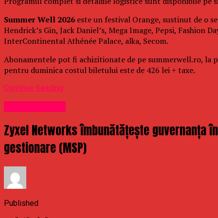
Programul complet si detaliile logistice sunt disponibile pe si
Summer Well 2026
este un festival Orange, sustinut de o se
Hendrick’s Gin, Jack Daniel’s, Mega Image, Pepsi, Fashion Day
InterContinental Athénée Palace, alka, Secom.
Abonamentele pot fi achizitionate de pe summerwell.ro, la pret
pentru duminica costul biletului este de 426 lei + taxe.
Continue Reading
Uncategorized
Zyxel Networks îmbunătățește guvernanța în m
gestionare (MSP)
Published