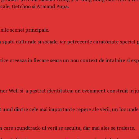
ocale, Getchoo si Armand Popa.
ile scenei principale.
 spatii culturale si sociale, iar petrecerile curatoriate specia
istice creeaza in fiecare seara un nou context de intalnire si e
er Well si-a pastrat identitatea: un eveniment construit in juru
it unul dintre cele mai importante repere ale verii, un loc un
care soundtrack-ul verii se asculta, dar mai ales se traieste.