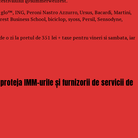
 festivalului @summerwellfest.
i: glo™, ING, Peroni Nastro Azzurro, Ursus, Bacardi, Martini,
est Business School, biciclop, syoss, Persil, Sensodyne,
 o zi la pretul de 351 lei + taxe pentru vineri si sambata, iar
oteja IMM-urile și furnizorii de servicii de