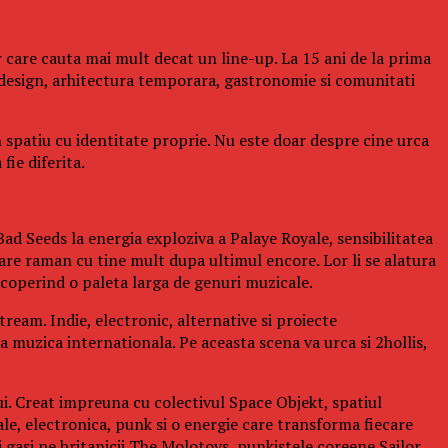
 care cauta mai mult decat un line-up. La 15 ani de la prima
design, arhitectura temporara, gastronomie si comunitati
n spatiu cu identitate proprie. Nu este doar despre cine urca
fie diferita.
ad Seeds la energia exploziva a Palaye Royale, sensibilitatea
re raman cu tine mult dupa ultimul encore. Lor li se alatura
operind o paleta larga de genuri muzicale.
ream. Indie, electronic, alternative si proiecte
a muzica internationala. Pe aceasta scena va urca si 2hollis,
ui. Creat impreuna cu colectivul Space Objekt, spatiul
ale, electronica, punk si o energie care transforma fiecare
gasi pe britanicii The Molotovs, punkistele coreene Sailor