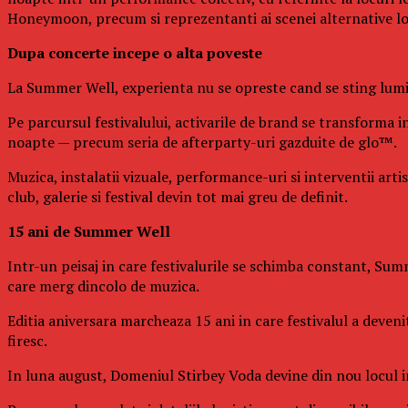
Honeymoon, precum si reprezentanti ai scenei alternative l
Dupa concerte incepe o alta poveste
La Summer Well, experienta nu se opreste cand se sting lumin
Pe parcursul festivalului, activarile de brand se transforma in
noapte — precum seria de afterparty-uri gazduite de glo™.
Muzica, instalatii vizuale, performance-uri si interventii art
club, galerie si festival devin tot mai greu de definit.
15 ani de Summer Well
Intr-un peisaj in care festivalurile se schimba constant, Summ
care merg dincolo de muzica.
Editia aniversara marcheaza 15 ani in care festivalul a deven
firesc.
In luna august, Domeniul Stirbey Voda devine din nou locul in 