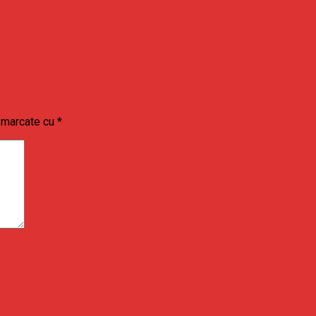
t marcate cu
*