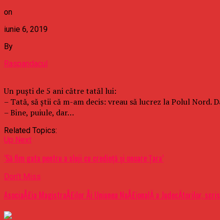
on
iunie 6, 2019
By
Raspandacul
Un puști de 5 ani către tatăl lui:
– Tată, să știi că m-am decis: vreau să lucrez la Polul Nord. 
– Bine, puiule, dar…
Related Topics:
Up Next
‘Să fim gata pentru a sluji cu credinţă şi onoare Ţara’
Don't Miss
AsociaÅ£ia MagistraÅ£ilor Åi Uniunea NaÅ£ionalÄ a JudecÄtorilor, scr