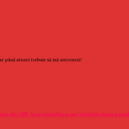
Dar până atunci trebuie să mă antrenezi!
isoare cÄtre CSM: Se cere declasificarea unor informaÅ£ii despre protoco