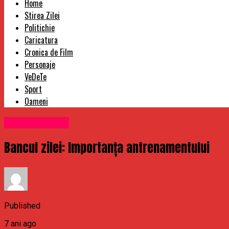
Home
Stirea Zilei
Politichie
Caricatura
Cronica de Film
Personaje
VeDeTe
Sport
Oameni
Uncategorized
​Bancul zilei: Importanța antrenamentului
Published
7 ani ago